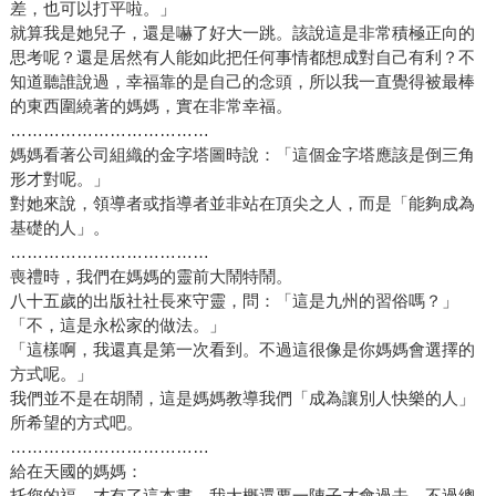
差，也可以打平啦。」
就算我是她兒子，還是嚇了好大一跳。該說這是非常積極正向的
思考呢？還是居然有人能如此把任何事情都想成對自己有利？不
知道聽誰說過，幸福靠的是自己的念頭，所以我一直覺得被最棒
的東西圍繞著的媽媽，實在非常幸福。
………………………………
媽媽看著公司組織的金字塔圖時說：「這個金字塔應該是倒三角
形才對呢。」
對她來說，領導者或指導者並非站在頂尖之人，而是「能夠成為
基礎的人」。
………………………………
喪禮時，我們在媽媽的靈前大鬧特鬧。
八十五歲的出版社社長來守靈，問：「這是九州的習俗嗎？」
「不，這是永松家的做法。」
「這樣啊，我還真是第一次看到。不過這很像是你媽媽會選擇的
方式呢。」
我們並不是在胡鬧，這是媽媽教導我們「成為讓別人快樂的人」
所希望的方式吧。
………………………………
給在天國的媽媽：
托您的福，才有了這本書。我大概還要一陣子才會過去，不過總