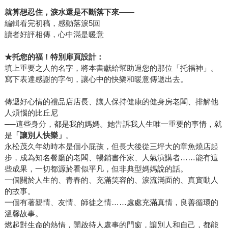
就算想忍住，淚水還是不斷落下來——
編輯看完初稿，感動落淚5回
讀者好評相傳，心中滿是暖意
★托您的福！特別扉頁設計：
填上重要之人的名字，將本書獻給幫助過您的那位「托福神」。
寫下表達感謝的字句，讓心中的快樂和暖意傳遞出去。
傳遞好心情的禮品店店長、讓人保持健康的健身房老闆、排解他
人煩惱的比丘尼
──這些身分，都是我的媽媽。她告訴我人生唯一重要的事情，就
是
「讓別人快樂」
。
永松茂久年幼時本是個小屁孩，但長大後從三坪大的章魚燒店起
步，成為知名餐廳的老闆、暢銷書作家、人氣演講者……能有這
些成果，一切都源於看似平凡，但非典型媽媽說的話。
一個關於人生的、青春的、充滿笑容的、淚流滿面的、真實動人
的故事。
一個有著親情、友情、師徒之情……處處充滿真情，良善循環的
溫馨故事。
燃起對生命的熱情，開啟待人處事的門窗，讓別人和自己，都能