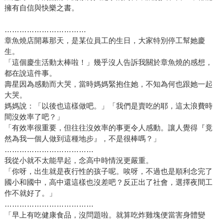
擁有自信與快樂之書。
……………………………
章魚燒店開幕那天，是某位員工的生日，大家特別停工幫她慶
生。
「這個慶生活動太棒啦！」幾乎沒人告訴我關於章魚燒的感想，
都在說這件事。
壽星因為感動而大哭，當時媽媽緊抱住她，不知為何也跟她一起
大哭。
媽媽說：「以後也這樣做吧。」「我們是賣吃的耶，這太浪費時
間沒效率了吧？」
「有效率很重要，但往往沒效率的事更令人感動。讓人覺得『竟
然為我一個人做到這種地步』，不是很棒嗎？」
………………………………
我從小就不太能早起，念高中時情況更嚴重。
「你呀，出生就是夜行性的孩子呢。唉呀，不過也是順利念完了
國小和國中，高中還這樣也沒差吧？反正出了社會，選擇夜間工
作不就好了。」
………………………………
「早上有吃健康食品，沒問題啦。就算吃炸雞塊便當害身體變