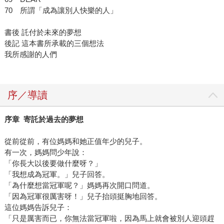
70 所謂「成為讓別人快樂的人」
書後 託付於未來的夢想
後記 這本書所承載的三個想法
我所感謝的人們
序／導讀
序章 寄託於過去的夢想
從前從前，有位媽媽和她正值年少的兒子。
有一次，媽媽問少年說：
「你長大以後要做什麼呀？」
「我想成為冠軍。」兒子回答。
「為什麼想當冠軍呢？」媽媽再次開口問道。
「因為冠軍很厲害呀！」兒子抬頭挺胸地回答。
這位媽媽告訴兒子：
「只是厲害而已，你無法當冠軍啦，因為馬上就會被別人迎頭趕