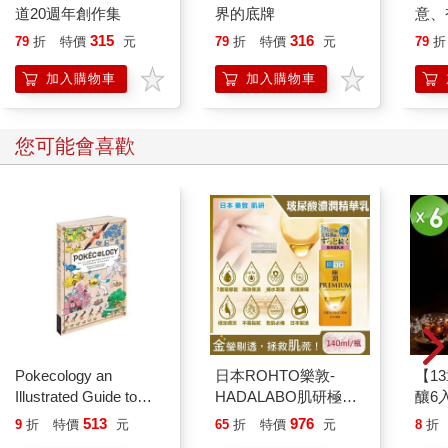
道20週年創作集
界的底牌
意、
恭談
315
316
79
折
特價
元
79
折
特價
元
79
折
想
加入購物車
加入購物車
您可能會喜歡
Pokecology an
日本ROHTO樂敦-
【1
Illustrated Guide to
HADALABO肌研極潤
釀6入
Pokemon Ecology
金緻7重玻尿酸高效保
513
976
9
折
特價
元
65
折
特價
元
8
折
(Pokemon Pikachu
濕潤澤特濃精華乳液