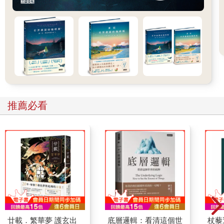
推薦必看
廿載．繁華夢 護玄出
底層邏輯：看清這個世
杖藜