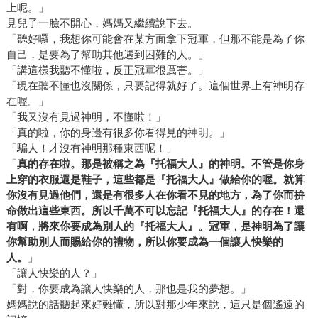
上呢。」
見兒子一臉不開心，媽媽又繼續說下去。
「聽好囉，我想你可能會在某方面拿下冠軍，但那不能是為了你
自己，是要為了幫助其他遇到困難的人。」
「講這樣我聽不懂啦，反正冠軍很厲害。」
「現在聽不懂也沒關係，只要記得就好了。這個世界上有神明存
在喔。」
「我又沒有見過神明，不懂啦！」
「真的啦，你的身邊有很多你看得見的神明。」
「騙人！才沒有神明那種東西呢！」
「
真的存在啦。那是被稱之為『托福大人』的神明。不管是你身
上穿的衣服還是鞋子，這些都是『托福大人』做給你的喔。就算
你沒有見過他們，還是有很多人在你看不見的地方，為了你而拚
命做出這些東西。所以千萬不可以忘記『托福大人』的存在！還
有啊，將來你要成為別人的『托福大人』。冠軍，是神明為了讓
你幫助別人而賜給你的禮物，所以你要成為一個讓人快樂的
人。
」
「讓人快樂的人？」
「對，你要成為讓人快樂的人，那也是我的夢想。」
媽媽說的話聽起來好難懂，所以對那少年來說，這只是個遙遠的