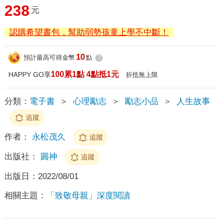
238
元
認購希望書包，幫助弱勢孩童上學不中斷！
10
預計最高可得金幣
點
?
100累1點 4點抵1元
HAPPY GO享
折抵無上限
分類：
電子書
＞
心理勵志
＞
勵志小品
＞
人生故事
追蹤
作者：
永松茂久
追蹤
出版社：
圓神
追蹤
出版日：
2022/08/01
相關主題：
「致敬母親」深度閱讀