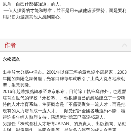
以為「自己什麼都知道」的人。
‧一個人獲得的才能和勳章，並不是用來讓他虛張聲勢，而是要利
用那份力量讓其他人感到開心。
作者
永松茂久
出生於大分縣中津市。2001年以僅三坪的章魚燒小店起家，2003
年開的向陽之家餐廳，光靠口碑每年就吸引了上萬人從各地來朝
聖，生意興隆。
2016年起將據點轉移至東京麻布，目前除了執筆寫作外，也經營
培育次世代的學校「永松塾」。他根據自己的經驗建立了一套獨
特的人才培育系統，主要概念是「不需要聚集一流人才，而是把
現有的人力培育成一流人才」，頗受好評全國各地邀約不斷，獲
得許多年輕人熱烈支持，演講累計聽眾已高達45萬人。
另擔任「株式會社人才培育JAPAN」的負責人、出版顧問、活動
主辦、影像製作、品牌企畫等，是位多方經營的成功企業家。