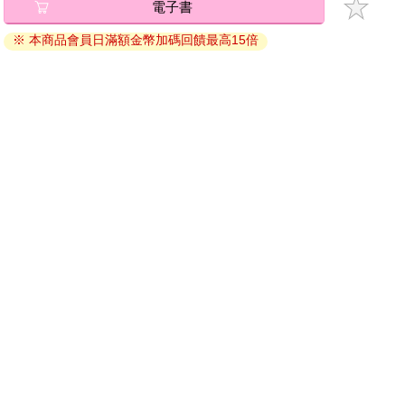
退換貨須知：
因版權保護，您在金石堂所購買的電子書僅能以金石堂專屬
的閱讀軟體開啟閱讀，無法以其他閱讀器或直接下載檔案。
依據「消費者保護法」第19條及行政院消費者保護處公告之
「通訊交易解除權合理例外情事適用準則」，非以有形媒介
提供之數位內容或一經提供即為完成之線上服務，經消費者
事先同意始提供。（如：電子書、電子雜誌、下載版軟體、
虛擬商品…等），
不受「網購服務需提供七日鑑賞期」的限
制
。為維護您的權益，建議您先使用「試閱」功能後再付款
購買。
電子書
※ 本商品會員日滿額金幣加碼回饋最高15倍