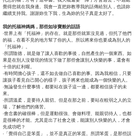
覺得您就在我身邊。我會一直把妳教導我的話傳給別人，也請妳
繼續支持我。謝謝妳生下我，生為妳的兒子真是太好了。
我的托福神媽媽，那些如珍寶般的話語
‧世界上有「托福神」的存在。就是那些就算沒見過，但托了他們
的福，在看不見的地方幫了你的人。所以將來你也要成為別人的
「托福神」。
‧所謂陰德，就是做了讓人喜歡的事後，自然產生的一個東西。如
果是在別人沒發現的情況下做了那些會讓別人快樂的事，還會有
十倍的紅利喔。
‧有時間擔心孩子，還不如去做自己喜歡的事。因為我相信，只要
讓孩子看見自己開心的樣子，孩子將來也能成為一個快樂的人。
‧無論發生什麼事情，都要站在孩子這一邊，都要相信孩子的未
來。
‧所謂溫柔，是要待人親切。但是在那之前，要站在較弱之人的立
場，了解他們的痛苦。
‧會念書的確很棒，但是運動很強、會做料理、能親切待人，也都
是很棒的才能。尤其是出了社會之後，能讓別人快樂的人，才會
先成功吧？
‧「覺得自己是笨蛋」，並不是真正的笨蛋。所謂笨蛋，是那些誤