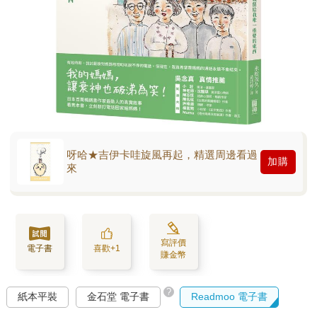
呀哈★吉伊卡哇旋風再起，精選周邊看過
加購
來
寫評價
電子書
喜歡+1
賺金幣
?
紙本平裝
金石堂 電子書
Readmoo 電子書