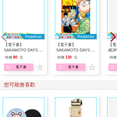
Readmoo
Readmoo
【電子書】
【電子書】
【電
SAKAMOTO DAYS 坂
SAKAMOTO DAYS 坂
眠3
本日常 (5)
本日常 殺手的行事之
80
130
特價
元
特價
元
特價
道(全)
電子書
電子書
您可能會喜歡