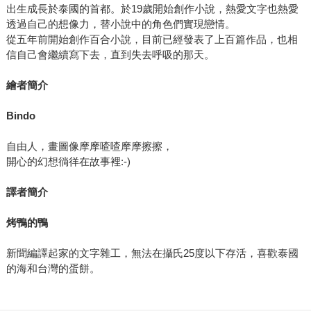
出生成長於泰國的首都。於19歲開始創作小說，熱愛文字也熱愛
透過自己的想像力，替小說中的角色們實現戀情。
從五年前開始創作百合小說，目前已經發表了上百篇作品，也相
信自己會繼續寫下去，直到失去呼吸的那天。
繪者簡介
Bindo
自由人，畫圖像摩摩喳喳摩摩擦擦，
開心的幻想徜徉在故事裡:-)
譯者簡介
烤鴨的鴨
新聞編譯起家的文字雜工，無法在攝氏25度以下存活，喜歡泰國
的海和台灣的蛋餅。