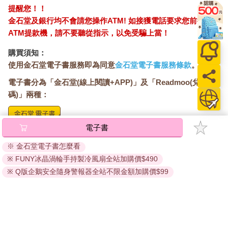
提醒您！！
金石堂及銀行均不會請您操作ATM! 如接獲電話要求您前往
ATM提款機，請不要聽從指示，以免受騙上當！
購買須知：
使用金石堂電子書服務即為同意
金石堂電子書服務條款
。
電子書分為「金石堂(線上閱讀+APP)」及「Readmoo(兌換
碼)」兩種：
電子書
將儲存於會員中心→電子書服務「我的e書櫃」，點選線上
閱讀直接開啟閱讀。
※ 金石堂電子書怎麼看
線上閱讀：
※ FUNY冰晶渦輪手持製冷風扇全站加購價$490
建議使用Chrome、Microsoft Edge 有較佳的線上瀏覽效
※ Q版企鵝安全隨身警報器全站不限金額加購價$99
果， iOS 16 或以上版本，Android 6.0 以上版本，建議裝
置有6GB以上的記憶體，至少有 30 MB以上的容量。
離線閱讀：
APP下載：
iOS
Android
安裝電子書APP後，請依照提示登入「會員中心」→「我