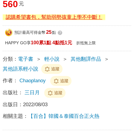
560
元
認購希望書包，幫助弱勢孩童上學不中斷！
25
預計最高可得金幣
點
?
100累1點 4點抵1元
HAPPY GO享
折抵無上限
分類：
電子書
＞
輕小說
＞
其他翻譯作品
＞
其他語系輕小說
追蹤
作者：
Chaoplanoy
追蹤
出版社：
三日月
追蹤
出版日：
2022/08/03
相關主題：
【百合】韓國＆泰國百合正火熱