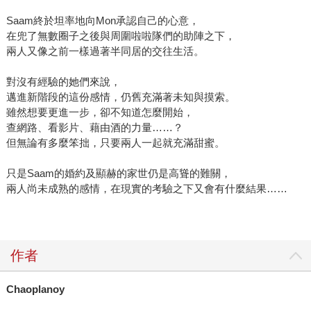
Saam終於坦率地向Mon承認自己的心意，
在兜了無數圈子之後與周圍啦啦隊們的助陣之下，
兩人又像之前一樣過著半同居的交往生活。
對沒有經驗的她們來說，
邁進新階段的這份感情，仍舊充滿著未知與摸索。
雖然想要更進一步，卻不知道怎麼開始，
查網路、看影片、藉由酒的力量……？
但無論有多麼笨拙，只要兩人一起就充滿甜蜜。
只是Saam的婚約及顯赫的家世仍是高聳的難關，
兩人尚未成熟的感情，在現實的考驗之下又會有什麼結果……
作者
Chaoplanoy