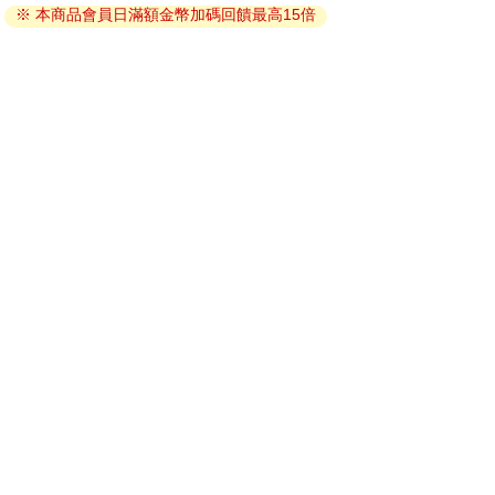
※ 本商品會員日滿額金幣加碼回饋最高15倍
因版權保護，您在金石堂所購買的電子書僅能以金石堂專屬
的閱讀軟體開啟閱讀，無法以其他閱讀器或直接下載檔案。
依據「消費者保護法」第19條及行政院消費者保護處公告之
「通訊交易解除權合理例外情事適用準則」，非以有形媒介
提供之數位內容或一經提供即為完成之線上服務，經消費者
事先同意始提供。（如：電子書、電子雜誌、下載版軟體、
虛擬商品…等），
不受「網購服務需提供七日鑑賞期」的限
制
。為維護您的權益，建議您先使用「試閱」功能後再付款
購買。