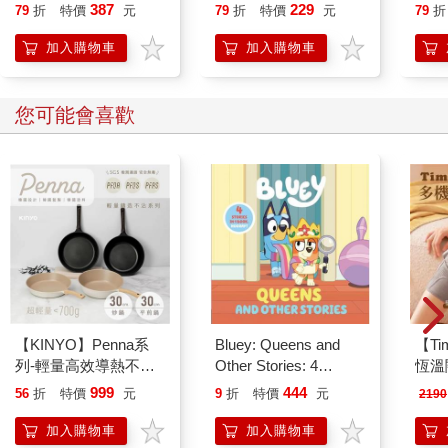
貓漫畫學歷史】
387
229
79
折
特價
元
79
折
特價
元
79
折
加入購物車
加入購物車
您可能會喜歡
【KINYO】Penna系
Bluey: Queens and
【T
列-輕量高效導熱不沾
Other Stories: 4
恆溫
平煎鍋30cm
Stories in 1 Book.
肩/
999
444
56
折
特價
元
9
折
特價
元
2190
Hooray!
加熱
膝熱
加入購物車
加入購物車