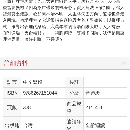
（四）理性思量：先天大道所辦是天事，所救是人心。人心為什
麼需要挽救？因為累世帶來的執著心，讓人無法正確判斷，讓人
認知貧乏錯誤。心如果不清不明，人生將失去方向，道場也會走
入困境。何謂理性？它通常指在審慎思考各項證據後，以推理方
式，推導出合理的結論。六萬年來的這場白陽大戲，人人有份，
面對道場「天命轉移」、「祖脈傳燈」等諸多問題，我們是應該
理性思量、冷靜判斷，不是嗎？
詳細資料
語言
中文繁體
裝訂
ISBN
9786267151044
分級
普通級
商品規
頁數
328
21*14.8
格
適讀年
出版地
台灣
全齡適讀
齡