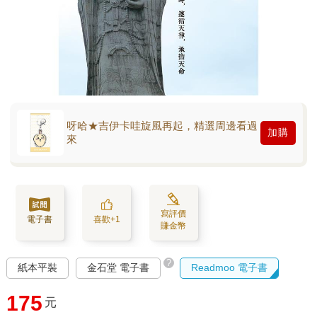
呀哈★吉伊卡哇旋風再起，精選周邊看過
加購
來
寫評價
電子書
喜歡+1
賺金幣
?
紙本平裝
金石堂 電子書
Readmoo 電子書
175
元