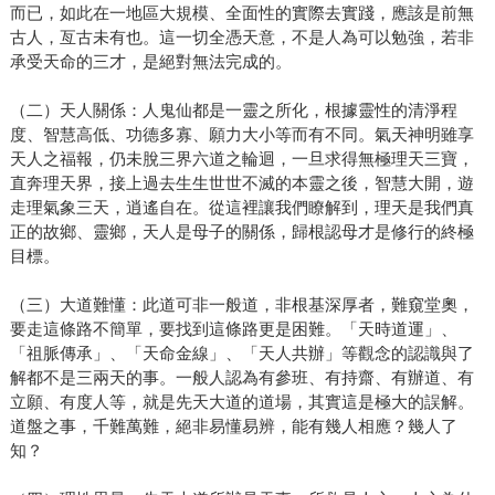
而已，如此在一地區大規模、全面性的實際去實踐，應該是前無
古人，亙古未有也。這一切全憑天意，不是人為可以勉強，若非
承受天命的三才，是絕對無法完成的。
（二）天人關係：人鬼仙都是一靈之所化，根據靈性的清淨程
度、智慧高低、功德多寡、願力大小等而有不同。氣天神明雖享
天人之福報，仍未脫三界六道之輪迴，一旦求得無極理天三寶，
直奔理天界，接上過去生生世世不滅的本靈之後，智慧大開，遊
走理氣象三天，逍遙自在。從這裡讓我們瞭解到，理天是我們真
正的故鄉、靈鄉，天人是母子的關係，歸根認母才是修行的終極
目標。
（三）大道難懂：此道可非一般道，非根基深厚者，難窺堂奧，
要走這條路不簡單，要找到這條路更是困難。「天時道運」、
「祖脈傳承」、「天命金線」、「天人共辦」等觀念的認識與了
解都不是三兩天的事。一般人認為有參班、有持齋、有辦道、有
立願、有度人等，就是先天大道的道場，其實這是極大的誤解。
道盤之事，千難萬難，絕非易懂易辨，能有幾人相應？幾人了
知？