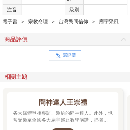
注音
級別
電子書
＞
宗教命理
＞
台灣民間信仰
＞
廟宇采風
商品評價
寫評價
相關主題
問神達人王崇禮
各大媒體爭相專訪、邀約的問神達人。此外，也
常受邀至全國各大廟宇巡迴教學演講，把擲筊、
解籤詩、解夢的邏輯知識技巧，傳授給更多普羅