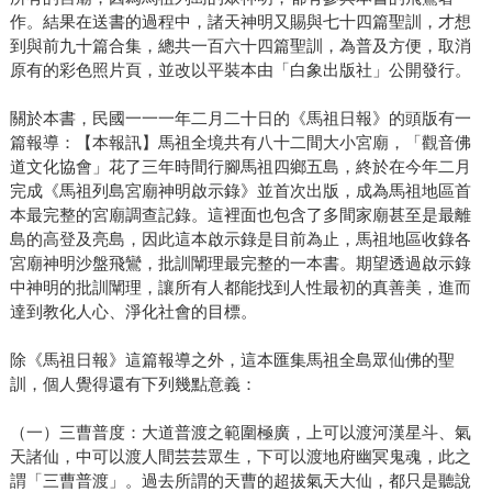
作。結果在送書的過程中，諸天神明又賜與七十四篇聖訓，才想
到與前九十篇合集，總共一百六十四篇聖訓，為普及方便，取消
原有的彩色照片頁，並改以平裝本由「白象出版社」公開發行。
關於本書，民國一一一年二月二十日的《馬祖日報》的頭版有一
篇報導：【本報訊】馬祖全境共有八十二間大小宮廟，「觀音佛
道文化協會」花了三年時間行腳馬祖四鄉五島，終於在今年二月
完成《馬祖列島宮廟神明啟示錄》並首次出版，成為馬祖地區首
本最完整的宮廟調查記錄。這裡面也包含了多間家廟甚至是最離
島的高登及亮島，因此這本啟示錄是目前為止，馬祖地區收錄各
宮廟神明沙盤飛鸞，批訓闡理最完整的一本書。期望透過啟示錄
中神明的批訓闡理，讓所有人都能找到人性最初的真善美，進而
達到教化人心、淨化社會的目標。
除《馬祖日報》這篇報導之外，這本匯集馬祖全島眾仙佛的聖
訓，個人覺得還有下列幾點意義：
（一）三曹普度：大道普渡之範圍極廣，上可以渡河漢星斗、氣
天諸仙，中可以渡人間芸芸眾生，下可以渡地府幽冥鬼魂，此之
謂「三曹普渡」。過去所謂的天曹的超拔氣天大仙，都只是聽說