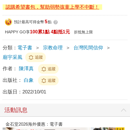
認購希望書包，幫助弱勢孩童上學不中斷！
5
預計最高可得金幣
點
?
100累1點 4點抵1元
HAPPY GO享
折抵無上限
分類：
電子書
＞
宗教命理
＞
台灣民間信仰
＞
廟宇采風
追蹤
作者：
陳澤真
追蹤
出版社：
白象
追蹤
出版日：
2022/10/01
活動訊息
金石堂2026海外優惠：電子書