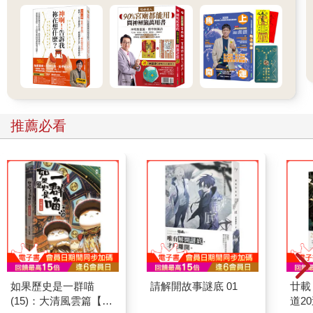
推薦必看
如果歷史是一群喵
請解開故事謎底 01
廿載
(15)：大清風雲篇【萌
道2