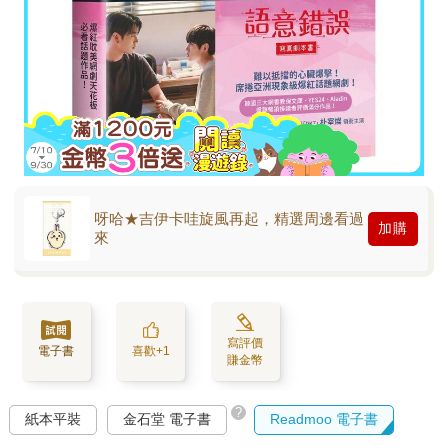
呀哈★吉伊卡哇旋風再起，精選周邊看過
加購
來
寫評價
電子書
喜歡+1
賺金幣
?
紙本平裝
金石堂 電子書
Readmoo 電子書