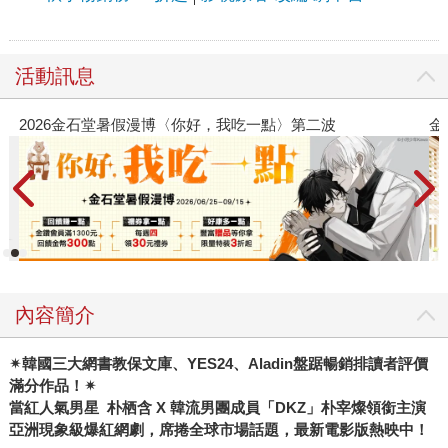
活動訊息
金石堂2026海外優惠：電子書
內容簡介
✴
韓國三大網書教保文庫、
YES24
、
Aladin
盤踞暢銷排讀者評價
滿分作品！
✴
當紅人氣男星
朴栖含
X
韓流男團成員「
DKZ
」朴宰燦領銜主演
亞洲現象級爆紅網劇，席捲全球市場話題，最新電影版熱映中！