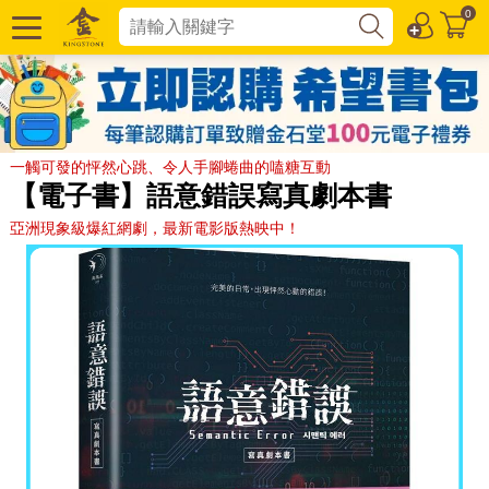
0
一觸可發的怦然心跳、令人手腳蜷曲的嗑糖互動
【電子書】語意錯誤寫真劇本書
亞洲現象級爆紅網劇，最新電影版熱映中！