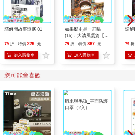
請解開故事謎底 01
如果歷史是一群喵
請解
(15)：大清風雲篇【萌
貓漫畫學歷史】
229
387
79
折
特價
元
79
折
特價
元
79
折
加入購物車
加入購物車
您可能會喜歡
蝦米與毛孩_平面防護
口罩（2入）