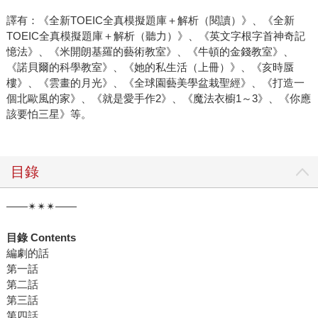
譯有：《全新TOEIC全真模擬題庫＋解析（閱讀）》、《全新
TOEIC全真模擬題庫＋解析（聽力）》、《英文字根字首神奇記
憶法》、《米開朗基羅的藝術教室》、《牛頓的金錢教室》、
《諾貝爾的科學教室》、《她的私生活（上冊）》、《亥時蜃
樓》、《雲畫的月光》、《全球園藝美學盆栽聖經》、《打造一
個北歐風的家》、《就是愛手作2》、《魔法衣櫥1～3》、《你應
該要怕三星》等。
目錄
——✴✴✴——
目錄 Contents
編劇的話
第一話
第二話
第三話
第四話