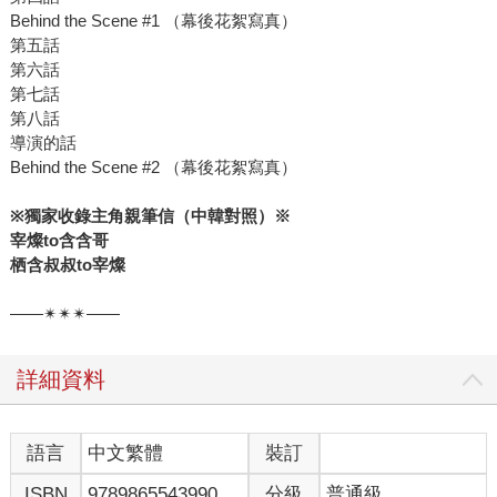
Behind the Scene #1 （幕後花絮寫真）
第五話
第六話
第七話
第八話
導演的話
Behind the Scene #2 （幕後花絮寫真）
※獨家收錄主角親筆信（中韓對照）※
宰燦to含含哥
栖含叔叔to宰燦
——✴✴✴——
詳細資料
語言
中文繁體
裝訂
ISBN
9789865543990
分級
普通級