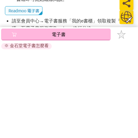
請至會員中心→電子書服務「我的e書櫃」領取複製『兌換
碼』至電子書服務商Readmoo進行兌換。
電子書
退換貨須知：
※ 金石堂電子書怎麼看
因版權保護，您在金石堂所購買的電子書僅能以金石堂專屬
的閱讀軟體開啟閱讀，無法以其他閱讀器或直接下載檔案。
依據「消費者保護法」第19條及行政院消費者保護處公告之
「通訊交易解除權合理例外情事適用準則」，非以有形媒介
提供之數位內容或一經提供即為完成之線上服務，經消費者
事先同意始提供。（如：電子書、電子雜誌、下載版軟體、
虛擬商品…等），
不受「網購服務需提供七日鑑賞期」的限
制
。為維護您的權益，建議您先使用「試閱」功能後再付款
購買。