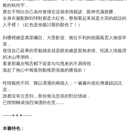
般的秋尚宇，
實在不明白自己為何會撞在這個表情戲謔、眼神充滿挑釁、
全身衣服配飾到球鞋都是大紅色，整個看起來就是大寫的錯誤的
人手裡！（紅色是他最討厭的顏色了！）
到哪裡總是萬眾矚目、大受歡迎、無往不利的校園風雲人物張宰
英，
發現自己延畢的罪魁禍首就是眼前總是面無表情、拒講人情義理
的冰山學弟時，
看著那藏在鴨舌帽下卻直勾勾甩來的不屑掃視，
激起了他心中報復與動搖那張臉的勝負欲！
性情截然不同、難以溝通的兩個人，一遍遍向彼此傳遞錯誤訊
息，
誰都沒有注意到，那份無法忽視的對抗情緒，
已悄悄轉成強烈洶湧的在意……
——✴✴✴——
本書特色：