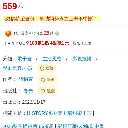
559
元
認購希望書包，幫助弱勢孩童上學不中斷！
25
預計最高可得金幣
點
?
100累1點 4點抵1元
HAPPY GO享
折抵無上限
分類：
電子書
＞
生活風格
＞
影視娛樂
＞
影劇寫真/小說
追蹤
作者：
諸怡宣
追蹤
出版社：
春光
追蹤
出版日：
2022/11/17
相關主題：
HISTORY系列第五部甜蜜上市
2025秋季暢銷榜-66折起
影視原著/改編/劇中書