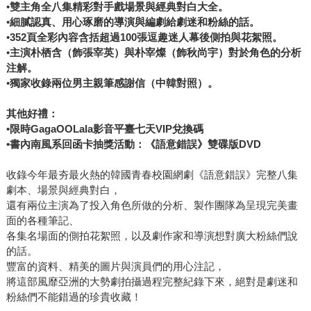
•
雙主角全八集精彩對手戲場景與經典對白大全。
•
細膩認真、用心琢磨的導演與編劇給劇迷和粉絲的話。
•
352
頁全彩內容含括超過
100
張逗趣迷人幕後側拍與花絮照。
•
主演朴栖含（飾張宰英）與朴宰燦（飾秋尚宇）對於角色的分析
注解。
•
獨家收錄兩位男主親筆感謝信（中韓對照）。
其他好禮：
•
限時
GagaOOLala
影音平臺七天
VIP
兌換碼
•
書內南風系回函卡抽獎活動：《語意錯誤》雙碟版
DVD
收錄今年最夯最火熱的韓國青春校園網劇《語意錯誤》完整八集
劇本、場景與經典對白，
還有兩位主演為了投入角色所做的分析、製作團隊為呈現完美畫
面的各種筆記、
各集名場面的側拍花絮照，以及劇作家和導演想對廣大粉絲們說
的話。
豐富的資料、精美的圖片與演員們的用心注記，
將這部風靡亞洲的大勢劇拍攝過程完整紀錄下來，絕對是劇迷和
粉絲們不能錯過的珍貴收藏！