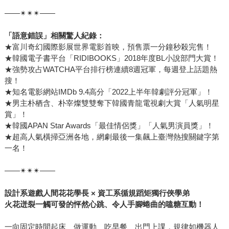
——✴✴✴——
「語意錯誤」相關驚人紀錄：
★富川奇幻國際影展世界電影首映，預售票一分鐘秒殺完售！
★韓國電子書平台「RIDIBOOKS」2018年度BL小說部門大賞！
★強勢攻占WATCHA平台排行榜連續8週冠軍，每週登上話題熱
搜！
★知名電影網站IMDb 9.4高分「2022上半年韓劇評分冠軍」！
★男主朴栖含、朴宰燦雙雙奪下韓國青龍電視劇大賞「人氣明星
賞」！
★韓國APAN Star Awards「最佳情侶獎」「人氣男演員獎」！
★超高人氣橫掃亞洲各地，網劇最後一集飆上臺灣熱搜關鍵字第
一名！
——✴✴✴——
設計系遊戲人間花花學長
×
資工系循規蹈矩獨行俠學弟
火花迸裂一觸可發的怦然心跳、令人手腳蜷曲的嗑糖互動！
一向固定時間起床、做運動、吃早餐、出門上課，規律如機器人