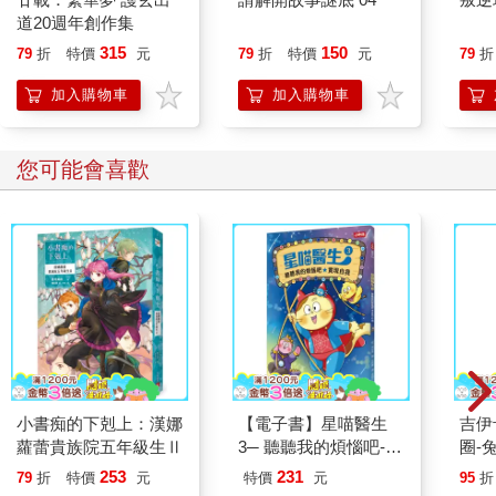
道20週年創作集
315
150
79
折
特價
元
79
折
特價
元
79
折
加入購物車
加入購物車
您可能會喜歡
小書痴的下剋上：漢娜
【電子書】星喵醫生
吉伊卡哇 
蘿蕾貴族院五年級生Ⅱ
3─ 聽聽我的煩惱吧-實
圈-
現自我
253
231
79
折
特價
元
特價
元
95
折