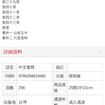
第三十九章
第四十章
第四十一章
第四十二章
第四十三章
尾聲
番外一 山有玉兮
番外二 只是當時
詳細資料
語言
中文繁體
裝訂
ISBN
9786269618491
分級
限制級
商品規
頁數
256
25開15*21cm
格
適讀年
出版地
台灣
成人適讀