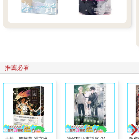
推薦必看
廿載．繁華夢 護玄出
請解開故事謎底 04
叛逆