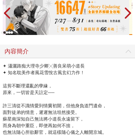
內容簡介
✦ 瀟灑路痴大理寺少卿╳善良呆萌小道長
✦ 知名耽美作者風花雪悅古風玄幻力作！
這剪不斷理還亂的孽緣，
原來，一切皆是天註定──
許三清從不識情愛到情竇初開，但他身負道門遺命，
面對徒弟的情意，遲遲無法坦然接受。
蘇星南深知自己無法將小道長永遠留下，
而身為朝中重臣，即便再如何不捨，
也無法隨心所欲辭官，就這樣隨心儀之人離開京城。