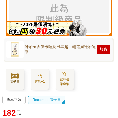
呀哈★吉伊卡哇旋風再起，精選周邊看過
加購
來
寫評價
電子書
喜歡+1
賺金幣
紙本平裝
Readmoo 電子書
182
元