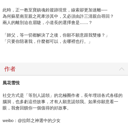
此時，正一教至寶鎮魂鈴蹤跡現世，線索卻更加迷離──
為何蘇星南至親之死牽涉其中，又必須由許三清親自尋回？
兩人的離別迫在眉睫，小道長的選擇會是……？
「師父，等一切都解決了之後，你願不願意跟我雙修？」
「只要你陪著我，什麼都可以，去哪裡也行。」
作者
風花雪悅
社交方式是「等別人認領」的北極圈作者，長年埋頭各式各樣的
腦洞，也多虧這些故事，才有人願意認領我。如果你願意看一
眼，我會回饋你一個值得的好故事。
weibo：@拉郎之神選中的少女