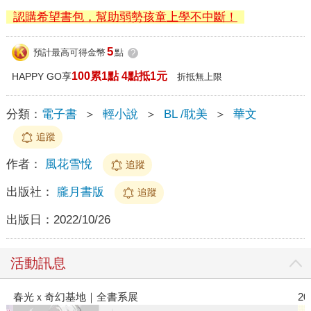
認購希望書包，幫助弱勢孩童上學不中斷！
5
預計最高可得金幣
點
?
100累1點 4點抵1元
HAPPY GO享
折抵無上限
分類：
電子書
＞
輕小說
＞
BL /耽美
＞
華文
追蹤
作者：
風花雪悅
追蹤
出版社：
朧月書版
追蹤
出版日：
2022/10/26
活動訊息
2026金石堂暑假漫博〈你好，我吃一點〉第二波