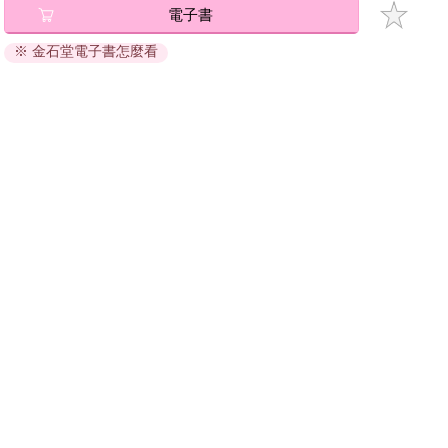
電子書
退換貨須知：
※ 金石堂電子書怎麼看
因版權保護，您在金石堂所購買的電子書僅能以金石堂專屬
的閱讀軟體開啟閱讀，無法以其他閱讀器或直接下載檔案。
依據「消費者保護法」第19條及行政院消費者保護處公告之
「通訊交易解除權合理例外情事適用準則」，非以有形媒介
提供之數位內容或一經提供即為完成之線上服務，經消費者
事先同意始提供。（如：電子書、電子雜誌、下載版軟體、
虛擬商品…等），
不受「網購服務需提供七日鑑賞期」的限
制
。為維護您的權益，建議您先使用「試閱」功能後再付款
購買。