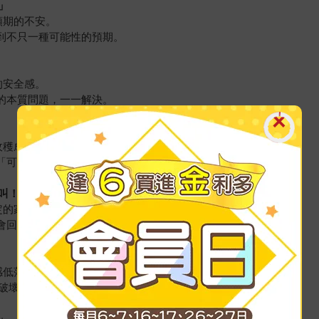
」
預期的不安。
找到不只一種可能性的預期。
的安全感。
的本質問題，一一解決。
收穫成正比的成就感。
成「可測量」的方式，也透過溝通形成共識。
叫！」
定的家長。
社會回饋，建立自我價值的交集。
感低落的家長。
破壞規範時對孩子造成的影響。
」