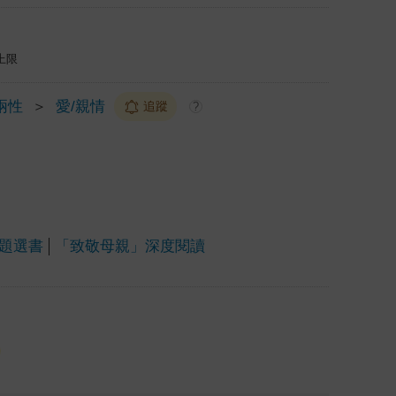
上限
兩性
＞
愛/親情
追蹤
?
題選書
「致敬母親」深度閱讀