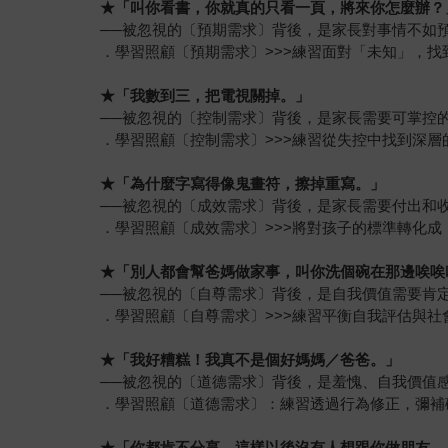
★
「叫你看書，你就真的只看一頁，將來你怎麼辦？
──被忽視的〔預期需求〕背後，是家長對事情不如
．學習照顧〔預期需求〕>>>練習面對「未知」，
★
「我數到三，把電視關掉。」
──被忽視的〔控制需求〕背後，是家長需要可掌控
．學習照顧〔控制需求〕>>>練習從失控中找到深層
★
「為什麼字寫得像鬼畫符，擦掉重寫。」
──被忽視的〔成效需求〕背後，是家長需要付出和
．學習照顧〔成效需求〕>>>將對孩子的標準轉化
★
「別人都會幫爸媽做家事，叫你洗個碗在那邊唉唉
──被忽視的〔自尊需求〕背後，是自我價值需要肯
．學習照顧〔自尊需求〕>>>練習平衡自我評估與
★
「我好糟糕！我真不是個好媽媽／爸爸。」
──被忽視的〔道德需求〕背後，是羞愧、自我價值
．學習照顧〔道德需求〕：練習透過行為修正，彌補
★
「你都肯不分享，這樣以後沒有人想跟你做朋友。