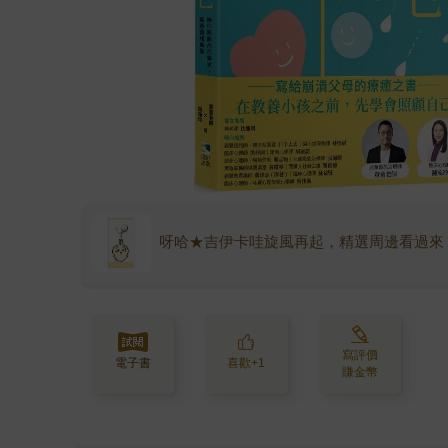
呀哈★吉伊卡哇旋風再起，精選周邊看過來
寫評價
電子書
喜歡+1
賺金幣