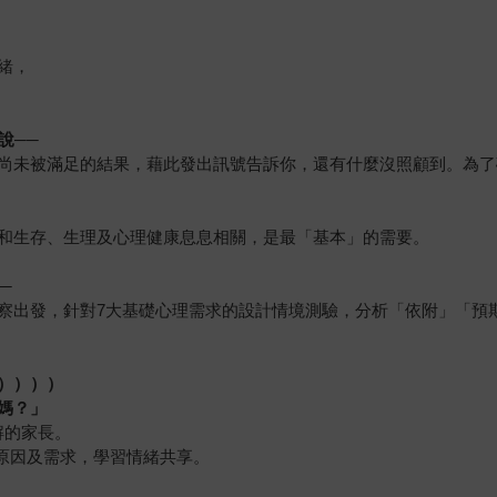
緒，
說──
尚未被滿足的結果，藉此發出訊號告訴你，還有什麼沒照顧到。為了
和生存、生理及心理健康息息相關，是最「基本」的需要。
─
察出發，針對7大基礎心理需求的設計情境測驗，分析「依附」「預
））））
媽？」
解的家長。
、原因及需求，學習情緒共享。