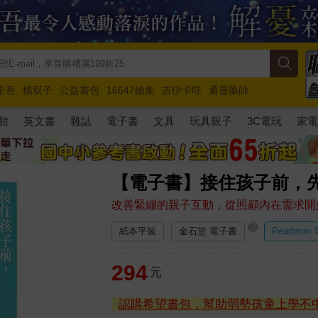
圭吾
楊双子
公益書包
16647續集
吉伊卡哇
通靈藥師
路邊攤新作
馬斯克
玩具總動員5
超慢跑
館
英文書
雜誌
電子書
文具
玩具親子
3C電玩
家
【電子書】接住孩子前，
改善緊繃的親子互動，從照顧內在需求開
?
紙本平裝
金石堂 電子書
Readmoo
294
元
認購希望書包，幫助弱勢孩童上學不