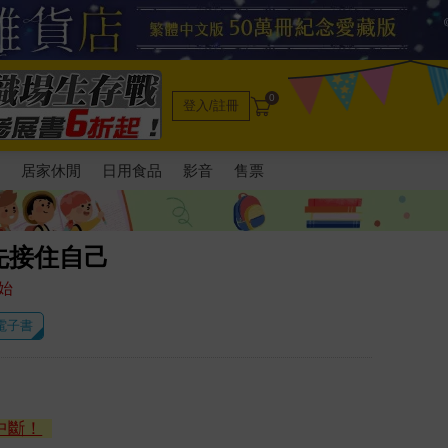
0
登入/註冊
電
居家休閒
日用食品
影音
售票
先接住自己
始
 電子書
中斷！