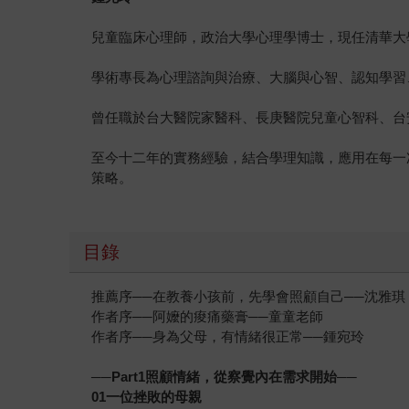
兒童臨床心理師，政治大學心理學博士，現任清華大
學術專長為心理諮詢與治療、大腦與心智、認知學習
曾任職於台大醫院家醫科、長庚醫院兒童心智科、台
至今十二年的實務經驗，結合學理知識，應用在每一
策略。
目錄
推薦序──在教養小孩前，先學會照顧自己──沈雅
作者序──阿嬤的痠痛藥膏──童童老師
作者序──身為父母，有情緒很正常──鍾宛玲
──Part1照顧情緒，從察覺內在需求開始──
01一位挫敗的母親