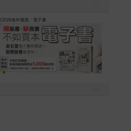
吃一點〉第二波
金石堂2026海