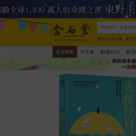
國中自修評量
東野
唯紅花綻放
奧德賽
會員獎勵
中文書
動漫ACG
親子