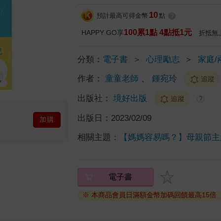
10
預計最高可得金幣
點
?
100累1點 4點抵1元
HAPPY GO享
折抵無
分類：
電子書
＞
心理勵志
＞
家庭/
作者：
童童老師
、
鍾宛玲
追蹤
出版社：
境好出版
追蹤
?
出版日：
2023/02/09
加購
相關主題：
【媽媽容易嗎？】母親節主
電子書
※ 本商品會員日滿額金幣加碼回饋最高15倍