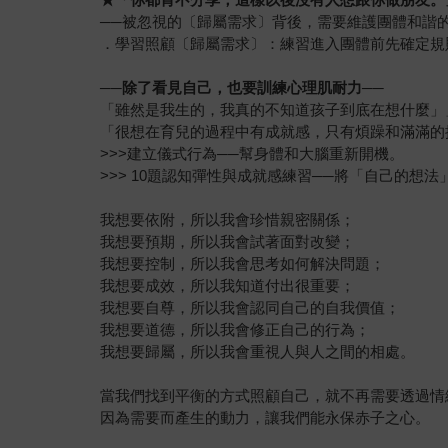
──被忽視的〔歸屬需求〕背後，需要維護團體和諧
．學習照顧〔歸屬需求〕：練習進入團體前先確定規
──
除了看見自己，也要訓練心理肌耐力──
「雖然是我生的，我真的不知道孩子到底在想什麼」
「很想在育兒的過程中有成就感，只有煩躁和滿滿的
>>>建立儀式行為──幫身體和大腦重新開機。
>>> 10題認知彈性與成就感練習──將「自己的
我想要依附，所以我會珍惜親密關係；
我想要預期，所以我會試著面對改變；
我想要控制，所以我會思考如何解決問題；
我想要成效，所以我知道付出很重要；
我想要自尊，所以我會認同自己的自我價值；
我想要道德，所以我會修正自己的行為；
我想要歸屬，所以我會重視人與人之間的相處。
當我們找到平衡的方式照顧自己，就不再需要透過情
因為需要而產生的動力，讓我們能永保赤子之心。