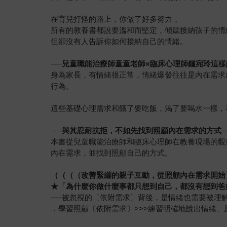
在育兒打怪的路上，你做了好多努力，
所有的教養書都說要溫和而堅定，傾聽接納孩子的情
但卻沒有人告訴你如何接納自己的情緒。
──
兒童職能治療師童童老師×臨床心理師鍾宛玲這樣
身為家長，有情緒很正常，情緒爆發往往是內在需求
行為。
這些基礎心理需求和餓了要吃飯，渴了要喝水一樣，
──
與其忍耐抗拒，不如先找到照顧內在需求的方式─
本書從兒童職能治療師和臨床心理師在教養現場的觀
內在需求，並找到照顧自己的方式。
（（（（改善緊繃的親子互動，從照顧內在需求開始
★
「為什麼你做什麼事都只想到自己，都沒有想到爸
──被忽視的〔依附需求〕背後，是情緒也需要被理
．學習照顧〔依附需求〕>>>練習明確地說出情緒