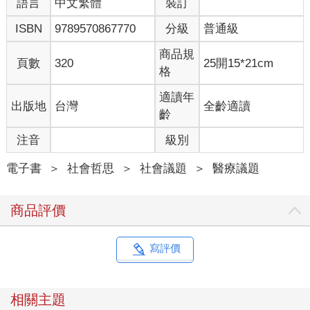
語言
中文繁體
裝訂
ISBN
9789570867770
分級
普通級
商品規
頁數
320
25開15*21cm
格
適讀年
出版地
台灣
全齡適讀
齡
注音
級別
電子書
＞
社會哲思
＞
社會議題
＞
醫療議題
商品評價
寫評價
相關主題