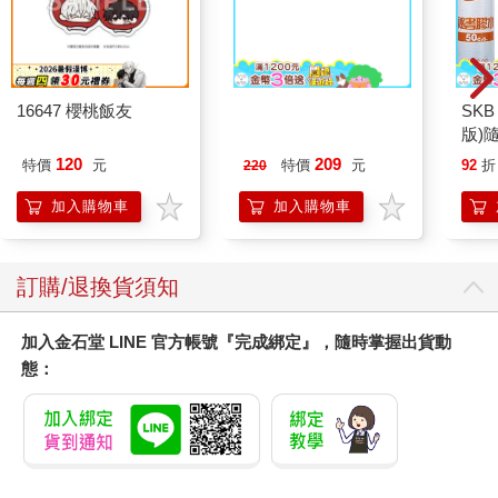
16647 櫻桃飯友
MARIE CLAIRE美麗
SKB
佳人08月2026第400期
版)
120
209
特價
元
特價
元
92
折
220
加入購物車
加入購物車
訂購/退換貨須知
加入金石堂 LINE 官方帳號『完成綁定』，隨時掌握出貨動
態：