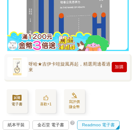
呀哈★吉伊卡哇旋風再起，精選周邊看過
加購
來
寫評價
電子書
喜歡+1
賺金幣
?
紙本平裝
金石堂 電子書
Readmoo 電子書