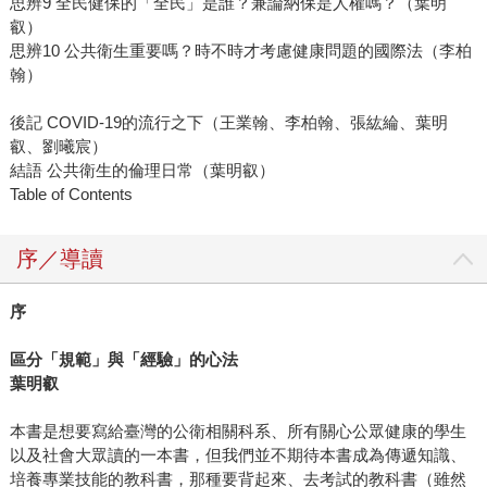
思辨9 全民健保的「全民」是誰？兼論納保是人權嗎？（葉明
叡）
思辨10 公共衛生重要嗎？時不時才考慮健康問題的國際法（李柏
翰）
後記 COVID-19的流行之下（王業翰、李柏翰、張紘綸、葉明
叡、劉曦宸）
結語 公共衛生的倫理日常（葉明叡）
Table of Contents
序／導讀
序
區分「規範」與「經驗」的心法
葉明叡
本書是想要寫給臺灣的公衛相關科系、所有關心公眾健康的學生
以及社會大眾讀的一本書，但我們並不期待本書成為傳遞知識、
培養專業技能的教科書，那種要背起來、去考試的教科書（雖然