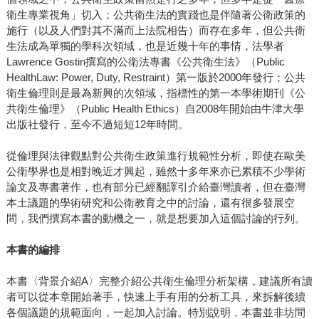
衛生專業視角」切入；公共衛生法的實踐也是伴隨著公衛政策的
施行（以及人們對其不滿而上法院相告）而存在多年，但公共衛
生法成為單獨的學科次領域，也是近幾十年的事情，法學者
Lawrence Gostin撰寫的公衛法專書《公共衛生法》（Public
HealthLaw: Power, Duty, Restraint）第一版於2000年發行；公共
衛生倫理則是最為新興的次領域，指標性的第一本學術期刊《公
共衛生倫理》（Public Health Ethics）自2008年開始由牛津大學
出版社發行，至今不過短短12年時間。
從倫理與法律觀點對公共衛生政策進行規範性分析，即使在歐美
公衛學界也是相對晚近才興起，雖然十多年來亦已累積不少學術
論文及專書著作，也有部分已經翻譯引介給臺灣讀者，但在臺灣
本土議題的學術研究和公衛教育之中的討論，還有很多發展空
間，我們撰寫本書的動機之一，就是想要加入這個討論的行列。
本書的編排
本書〈背景介紹A〉完整介紹公共衛生倫理分析架構，建議所有讀
者可以從本章開始著手，快速上手有用的分析工具，來拆解後續
各個議題的規範面向，一起加入討論。特別說明，本書並非坊間