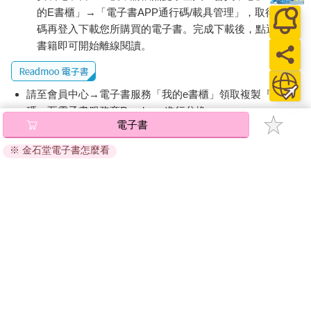
的E書櫃」→「電子書APP通行碼/載具管理」，取得通行
碼再登入下載您所購買的電子書。完成下載後，點選任一
書籍即可開始離線閱讀。
請至會員中心→電子書服務「我的e書櫃」領取複製『兌換
碼』至電子書服務商Readmoo進行兌換。
電子書
退換貨須知：
※ 金石堂電子書怎麼看
因版權保護，您在金石堂所購買的電子書僅能以金石堂專屬
的閱讀軟體開啟閱讀，無法以其他閱讀器或直接下載檔案。
依據「消費者保護法」第19條及行政院消費者保護處公告之
「通訊交易解除權合理例外情事適用準則」，非以有形媒介
提供之數位內容或一經提供即為完成之線上服務，經消費者
事先同意始提供。（如：電子書、電子雜誌、下載版軟體、
虛擬商品…等），
不受「網購服務需提供七日鑑賞期」的限
制
。為維護您的權益，建議您先使用「試閱」功能後再付款
購買。