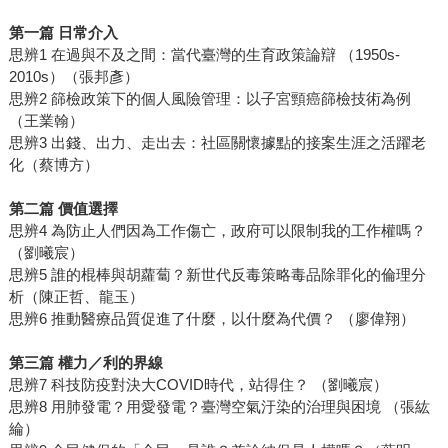
第一篇
日常介入
思辨1 在過與不及之間：當代臺灣的生育政策論辯 （1950s-
2010s）（張邦彥）
思辨2 篩檢政策下的個人風險管理：以子宮頸癌篩檢技術為例
（王業翰）
思辨3 出錢、出力、走出去：社區關懷據點的接案生涯之活躍老
化（蔡博方）
第二篇
價值選擇
思辨4 為防止人們因為工作傷亡，政府可以限制我的工作權嗎？
（劉曦宸）
思辨5 誰的棍棒與胡蘿蔔？新世代反毒策略毒品除罪化的倫理分
析（陳正哲、龍玉）
思辨6 推動醫療品質促進了什麼，以什麼為代價？ （廖偉翔）
第三篇
權力／利的界線
思辨7 科技防疫對決大COVID時代，站得住？ （劉曦宸）
思辨8 用肺發電？用愛發電？臺灣空氣汙染的治理與困境 （張紘
綸）