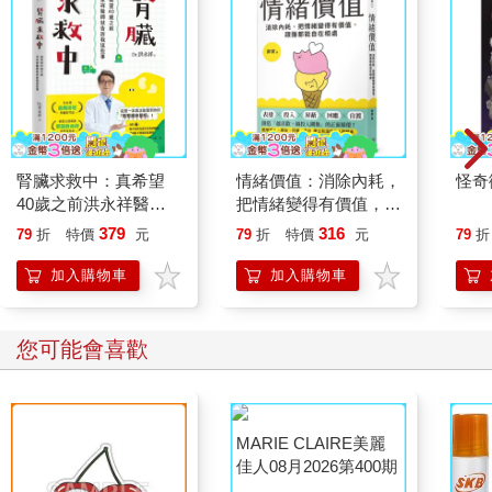
腎臟求救中：真希望
情緒價值：消除內耗，
怪奇
40歲之前洪永祥醫師
把情緒變得有價值，跟
就告訴我這些事
誰都能自在相處
379
316
79
折
特價
元
79
折
特價
元
79
折
加入購物車
加入購物車
您可能會喜歡