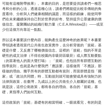
可能有這種附帶效果）。本書的目的，是想要提供讀者們一種思
考和分析的心法，透過這種心法，讀者們將能從比較非傳統的角
度看待、分析與人們健康相關的議題，而這樣的鍛鍊，能使同學
們在未來繼續保持自己對於世界的好奇、堅持提升公眾健康的價
值信念、凝聚團結的組織行動力量（C.E.A.Winslow語）――或至
少往這個方向靠近一點點。
所以這本書要談什麼內容，能夠產生這麼神奇的效果呢？本書要
帶領讀者透視當代公共衛生政策實作，去分析背後的「規範」基
礎是什麼，又反應了哪種價值信念。這裡的「規範」指的不單是
硬性的成文法律（不得在校園內非吸菸區吸菸）或人際互動要點
（勿當著他人的面大聲打嗝）；「規範」也包括所有群體互動的
指導規則，也就是為什麼我們「應該要」這樣做而「不應該」那
樣做的理由。幾乎所有的群體互動都有規則，而當群體是指「國
家」或「政治共同體」時，互動規則就可能會變成具有強制力的
法律與政策，在臺灣，九成以上的公共衛生介入都屬於這種。也
就是說，這些公衛政策，都有各自的理由、各自的「規範」基
礎，來指導人們如何互動。
這些政策的「規範」基礎有的相當明確，一眼就看完，有的則是