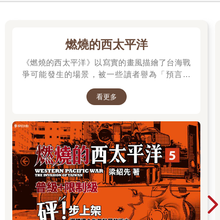
燃燒的西太平洋
《燃燒的西太平洋》以寫實的畫風描繪了台海戰
爭可能發生的場景，被一些讀者譽為「預言之
書」。 作者是退役少校梁紹先(毛球老師)，本作
看更多
品在CCC連載中。第五集為最新級數，買就抽作
者親簽書，詳細辦法請到書籍頁面查看。