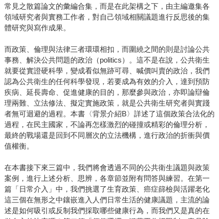
常見之散篇論文的彙編合集，而是在此架構之下，由主編邀集各
領域研究者與實務工作者，對自己領域相關議題進行反思後的集
體研究與寫作成果。
而政策、倫理與法律三者環環相扣，而圍繞之間的則是討論公共
事務、解決公共問題的政治（politics）。這不是在說，公共衛生
就要從實證硬科學，變成看似無跡可尋、喊價叫賣的政治，我們
認為公共衛生的任何科學發現，若要成為有效的介入，達到預防
疾病、延長壽命、促進健康的目的，那麼參與政治，亦即論辯倫
理兩難、立法修法、擬定實施政策，就是公共衛生研究者與實踐
者無可迴避的過程。本書〈背景介紹B〉詳述了這個政策合法化的
過程，在民主國家，不論再怎樣激烈的碰撞或精彩的倫理分析，
最終的戰場還是回到不同層次的立法機構，進行政治的折衝與價
值權衡。
在本書接下來三篇中，我們將會透過不同的公共衛生議題與政策
案例，進行上述分析、思辨，各章節並附有問答與練習。在第一
篇「日常介入」中，我們挑選了生育政策、癌症篩檢與活躍老化
這三個在無形之中鑲嵌進入人們日常生活的健康議題，主流的論
述是如何吸引或反制我們採取哪些健康行為，而我們又是真的在