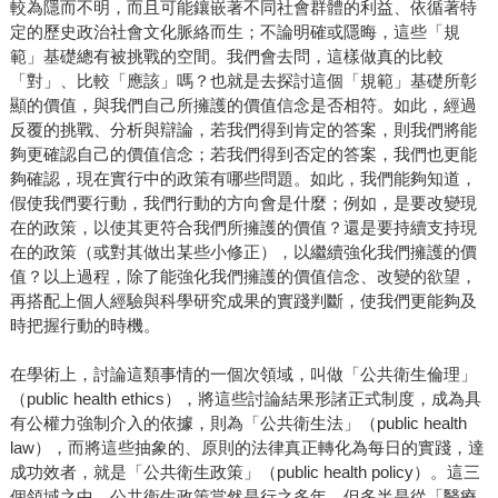
較為隱而不明，而且可能鑲嵌著不同社會群體的利益、依循著特
定的歷史政治社會文化脈絡而生；不論明確或隱晦，這些「規
範」基礎總有被挑戰的空間。我們會去問，這樣做真的比較
「對」、比較「應該」嗎？也就是去探討這個「規範」基礎所彰
顯的價值，與我們自己所擁護的價值信念是否相符。如此，經過
反覆的挑戰、分析與辯論，若我們得到肯定的答案，則我們將能
夠更確認自己的價值信念；若我們得到否定的答案，我們也更能
夠確認，現在實行中的政策有哪些問題。如此，我們能夠知道，
假使我們要行動，我們行動的方向會是什麼；例如，是要改變現
在的政策，以使其更符合我們所擁護的價值？還是要持續支持現
在的政策（或對其做出某些小修正），以繼續強化我們擁護的價
值？以上過程，除了能強化我們擁護的價值信念、改變的欲望，
再搭配上個人經驗與科學研究成果的實踐判斷，使我們更能夠及
時把握行動的時機。
在學術上，討論這類事情的一個次領域，叫做「公共衛生倫理」
（public health ethics），將這些討論結果形諸正式制度，成為具
有公權力強制介入的依據，則為「公共衛生法」（public health
law），而將這些抽象的、原則的法律真正轉化為每日的實踐，達
成功效者，就是「公共衛生政策」（public health policy）。這三
個領域之中，公共衛生政策當然是行之多年，但多半是從「醫療