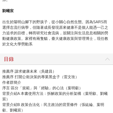
劉曦宸
出生於陽明山腳下的野孩子，從小關心自然生態。因為SARS而
選擇念流行病學，但隨著成長發現原來健康不是個人能憑一己之
力追求的目標，轉而研究社會流病，並關注與生活息息相關的勞
動健康政策。家裡有兩隻貓，臺大健康政策與管理博士，現任教
於文化大學勞動系
目錄
推薦序 謀求健康未來（吳建昌）
推薦序 打開公衛決策的專業黑盒子（雷文玫）
作者群簡介
序言 區分「規範」與「經驗」的心法（葉明叡）
背景介紹A 本書使用方法：拆解政策的分析架構（葉明叡、劉曦
宸）
背景介紹B 政策合法化：民主政治的背景條件（張紘綸、葉明
叡、劉曦宸）