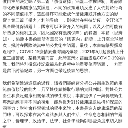
做自主的決定嗎？第二篇「價值選擇」涵蓋工作權限制、毒品除
罪化政策與醫療品質議題，不同的政策選項反應了人們對於行為
的不同價值排序，這些排序可能造成什麼健康或其他方面的影
響？第三篇「權力／利的界線」，則探討在科技防疫、空汙治理
與全民健保議題上，國家可以正當介入的範圍，以及人們可能有
所憑據的權利主張（因此國家有義務保障）的範圍，本篇〈思辨
10〉，跳脫本書前面所有章節的「國家內」範疇，上升至全球層
次，探討在國際法當中的公共衛生議題。最後，本書編纂與撰寫
過程中，COVID-19疫情於臺灣國內爆發，2021年5月起疫情上升
至三級警戒，某種意義而言，此時臺灣才當面遭遇COVID-19的挑
戰，我們特別撰寫後記章節為此過程中的重要倫理議題，一方面
是留下討論紀錄，另一方面也帶起後續的思辨。
我們希望透過這樣的過程，讀者們能練習分析公共衛生政策的規
範價值預設的能力，乃至於後續採取行動的實踐判斷。對於公共
衛生和廣泛健康相關領域的學生來說，本書提供了一與傳統衛生
專業訓練非常不同的視角，能夠提升對於健康議題結構和深度的
洞察力；對社會科學領域的學生來說，本書是進入健康議題的敲
門磚，可以探索在當代這諸多與人們生活、生命息息相關的主題
之中，倫理學、政治學、法學、社會學能夠以哪些角度來切入關
懷。