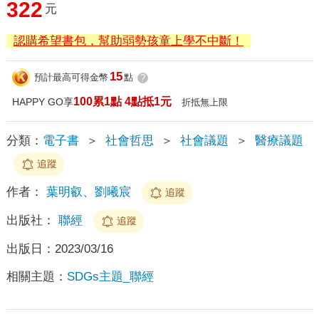
322
元
認購希望書包，幫助弱勢孩童上學不中斷！
15
預計最高可得金幣
點
?
100累1點 4點抵1元
HAPPY GO享
折抵無上限
分類：
電子書
＞
社會哲思
＞
社會議題
＞
醫療議題
追蹤
作者：
葉明叡、劉曦宸
追蹤
出版社：
聯經
追蹤
出版日：
2023/03/16
相關主題：
SDGs主題_聯經