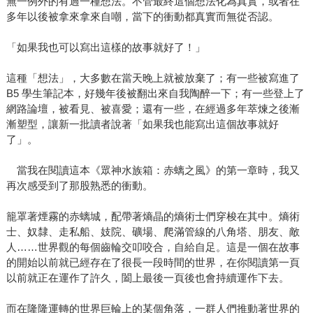
無一例外的有過一種想法。不管最終這個想法化為真實，或者在
多年以後被拿來拿來自嘲，當下的衝動都真實而無從否認。
「如果我也可以寫出這樣的故事就好了！」
這種「想法」，大多數在當天晚上就被放棄了；有一些被寫進了
B5 學生筆記本，好幾年後被翻出來自我陶醉一下；有一些登上了
網路論壇，被看見、被喜愛；還有一些，在經過多年萃煉之後漸
漸塑型，讓新一批讀者說著「如果我也能寫出這個故事就好
了」。
當我在閱讀這本《眾神水族箱：赤螭之風》的第一章時，我又
再次感受到了那股熟悉的衝動。
籠罩著煙霧的赤螭城，配帶著熵晶的熵術士們穿梭在其中。熵術
士、奴隸、走私船、妓院、礦場、爬滿管線的八角塔、朋友、敵
人……世界觀的每個齒輪交叩咬合，自給自足。這是一個在故事
的開始以前就已經存在了很長一段時間的世界，在你閱讀第一頁
以前就正在運作了許久，闔上最後一頁後也會持續運作下去。
而在隆隆運轉的世界巨輪上的某個角落，一群人們推動著世界的