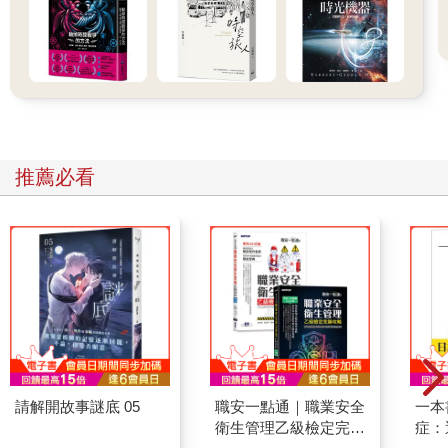
推薦必看
請解開故事謎底 05
職安一點通｜職業安全
一本
衛生管理乙級檢定完勝
症：