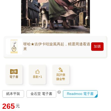
呀哈★吉伊卡哇旋風再起，精選周邊看過
加購
來
寫評價
電子書
喜歡+1
賺金幣
?
紙本平裝
金石堂 電子書
Readmoo 電子書
265
元