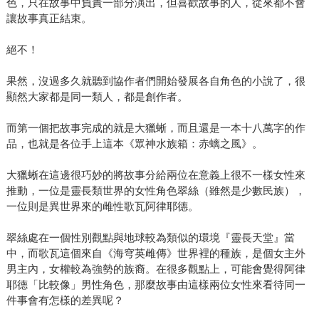
色，只在故事中負責一部分演出，但喜歡故事的人，從來都不會
讓故事真正結束。
絕不！
果然，沒過多久就聽到協作者們開始發展各自角色的小說了，很
顯然大家都是同一類人，都是創作者。
而第一個把故事完成的就是大獵蜥，而且還是一本十八萬字的作
品，也就是各位手上這本《眾神水族箱：赤螭之風》。
大獵蜥在這邊很巧妙的將故事分給兩位在意義上很不一樣女性來
推動，一位是靈長類世界的女性角色翠絲（雖然是少數民族），
一位則是異世界來的雌性歌瓦阿律耶德。
翠絲處在一個性別觀點與地球較為類似的環境『靈長天堂』當
中，而歌瓦這個來自《海穹英雌傳》世界裡的種族，是個女主外
男主內，女權較為強勢的族裔。在很多觀點上，可能會覺得阿律
耶德「比較像」男性角色，那麼故事由這樣兩位女性來看待同一
件事會有怎樣的差異呢？