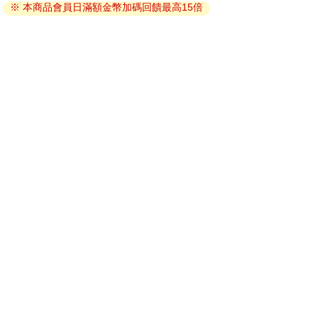
※ 本商品會員日滿額金幣加碼回饋最高15倍
因版權保護，您在金石堂所購買的電子書僅能以金石堂專屬
的閱讀軟體開啟閱讀，無法以其他閱讀器或直接下載檔案。
依據「消費者保護法」第19條及行政院消費者保護處公告之
「通訊交易解除權合理例外情事適用準則」，非以有形媒介
提供之數位內容或一經提供即為完成之線上服務，經消費者
事先同意始提供。（如：電子書、電子雜誌、下載版軟體、
虛擬商品…等），
不受「網購服務需提供七日鑑賞期」的限
制
。為維護您的權益，建議您先使用「試閱」功能後再付款
購買。