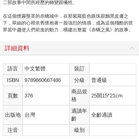
二部故事中間所經歷的轉變跟犧牲。
在這個煙霧壟罩的赤螭城中，在那紫羅藍色眼珠跟黝黑皮膚之
下，翠絲的心裡依舊懷抱著一股強烈的情感，成為這個殘酷的世
界當中趨使人們前進的動力，構建出整篇《赤螭之風》的故事。
詳細資料
語言
中文繁體
裝訂
ISBN
9789860667486
分級
普通級
商品規
頁數
376
25開15*21cm
格
適讀年
出版地
台灣
全齡適讀
齡
注音
級別