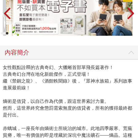
內容簡介
女性觀點詮釋的古典奇幻、大獵蜥首部單飛長篇著作！
古典奇幻台灣在地化新銳傑作，正式登場！
繼《禁錮之龍》、《酒館軼聞錄》後，『眾神水族箱』系列故事
進展最前線！
熵術是借貸，以自己作為代價，跟這世界索討力量。
然而，這世界終究會懲罰需索無度的借貸者，所有的獲得最終都
是付出。
赤螭城，一座長年由熵術士所統治的城市。此地四季嚴寒、荒蕪
貧瘠，唯一有價值的即是埋藏於深坑中魔法礦石——熵晶。這種