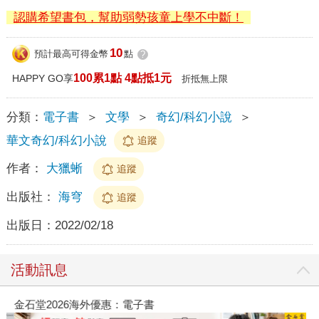
認購希望書包，幫助弱勢孩童上學不中斷！
10
預計最高可得金幣
點
?
100累1點 4點抵1元
HAPPY GO享
折抵無上限
分類：
電子書
＞
文學
＞
奇幻/科幻小說
＞
華文奇幻/科幻小說
追蹤
作者：
大獵蜥
追蹤
出版社：
海穹
追蹤
出版日：
2022/02/18
活動訊息
金石堂2026海外優惠：電子書