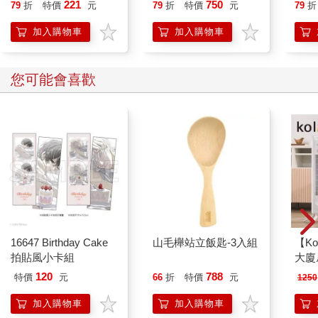
攻略｜2026版(套書)
開大
221
750
79
折
特價
元
79
折
特價
元
79
折
人也
的3
加入購物車
加入購物車
您可能會喜歡
16647 Birthday Cake
山毛櫸站立飯匙-3入組
【Ko
拍貼風小卡組
大廈扇
120
788
特價
元
66
折
特價
元
1250
加入購物車
加入購物車