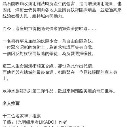
晶石能吸夠收熵術施法時所產生的傷害，進而增強熵術能量。也
因此，熵術士們長期向各地大量購買奴隸開採熵晶，並透過高壓
統治奴役人民，維持城內勞動力。
而今，這座城市得把過去借來的輝煌全數歸還……
一名擁有罕見血統的奴隸少女，為自由自願為奴。
一位惡名昭彰的熵術士，為追求知識而失去自我。
一個因反對奴役而叛逃的學徒，為所愛選擇犧牲。
這三人生命因熵術相互交織，卻也為此付出代價。
而他們與赤螭城的最終命運，都將繫在一位見錢眼開的商人身
上。
眾神水族箱系列第二彈作品，歡迎來到殘酷美麗的奇幻世界。
名人推薦
十二位名家聯手推薦
子藝 /《光明繼承者LIKADO》作者