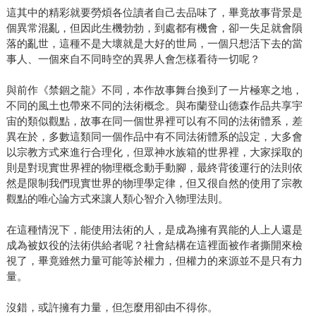
這其中的精彩就要勞煩各位讀者自己去品味了，畢竟故事背景是
個異常混亂，但因此生機勃勃，到處都有機會，卻一失足就會隕
落的亂世，這種不是大壞就是大好的世局，一個只想活下去的當
事人、一個來自不同時空的異界人會怎樣看待一切呢？
與前作《禁錮之龍》不同，本作故事舞台換到了一片極寒之地，
不同的風土也帶來不同的法術概念。與布蘭登山德森作品共享宇
宙的類似觀點，故事在同一個世界裡可以有不同的法術體系，差
異在於，多數這類同一個作品中有不同法術體系的設定，大多會
以宗教方式來進行合理化，但眾神水族箱的世界裡，大家採取的
則是對現實世界裡的物理概念動手動腳，最終背後運行的法則依
然是限制我們現實世界的物理學定律，但又很自然的使用了宗教
觀點的唯心論方式來讓人類心智介入物理法則。
在這種情況下，能使用法術的人，是成為擁有異能的人上人還是
成為被奴役的法術供給者呢？社會結構在這裡面被作者撕開來檢
視了，畢竟雖然力量可能等於權力，但權力的來源並不是只有力
量。
沒錯，或許擁有力量，但怎麼用卻由不得你。