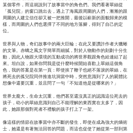
某個零件，而這就說到了故事當中的角色們。我們看著翠絲從
「孤兒院」的窗口跳出去，遇上了海風跟周圍的人們，漸漸的跟
周圍的人建立信任卻又被一把推開，最後以嶄新的面貌歸來的模
樣，而周圍的人們也選擇了不同的地方落腳，得到了自己的定
位。
世界與人物，奇幻故事中的兩大巨輪；在此又要讚許作者大獵蜥
的文筆。赤螭之風文字簡單而細膩，對於人物動作的刻劃十分生
動，因此人物跟大環境的互動成功的將世界觀跟角色給連結了起
來。坦白說，如果你問我是從什麼時候開始喜歡上翠絲這個角
色，我的答案是在第一頁：即使挨了鞭子也絕不落淚的翠絲，在
將死去的孤兒院同伴推進坑洞當中時，突然意識到了人的屍體比
想像中還要沉重，並且問了一句「不知道他是從哪來的？」
世界太龐大，生命太沉重，他們甚至還沒真正的認識這位死去的
孩子，幼小的翠絲意識到自己不能理解的東西實在太多了，因
此，她跟那個對死者不禮貌的孩子打上了一架。
像這樣的情節在故事當中亦不斷的發生，即使在成為強大的熵術
士，她還是有著無法回答的問題，而這也促使了她從第一部到第