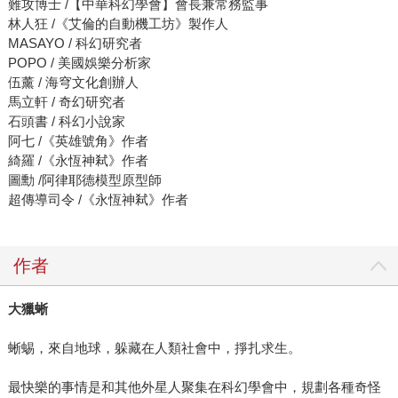
難攻博士 /【中華科幻學會】會長兼常務監事
林人狂 /《艾倫的自動機工坊》製作人
MASAYO / 科幻研究者
POPO / 美國娛樂分析家
伍薰 / 海穹文化創辦人
馬立軒 / 奇幻研究者
石頭書 / 科幻小說家
阿七 /《英雄號角》作者
綺羅 /《永恆神弒》作者
圖勳 /阿律耶德模型原型師
超傳導司令 /《永恆神弒》作者
作者
大獵蜥
蜥蜴，來自地球，躲藏在人類社會中，掙扎求生。
最快樂的事情是和其他外星人聚集在科幻學會中，規劃各種奇怪