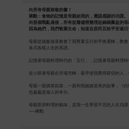
向所有母親致敬的書！
蔣勳：食物的記憶是母親給我的，應該感謝的功課。
向那個戰亂過後，所有從廢墟裡整理起鍋碗瓢盆的母
因為她們，我們敬重生命，知道在庶民百姓平安過日
母親從做飯做菜教會了我尊重五行的平衡運轉，教會
各式各樣人生的系譜。
記憶著母親料理時代的「五行」，記憶著母親料理時
從小跟著母親在市場兜轉，最早使我覺得親切的人，
母親一面摘菜掐菜，一面和我娓娓道來的故事，《白
也處處是做人的本分。
母親廚房料理的氣味，是我一生學習不完的人生功課
──蔣勳