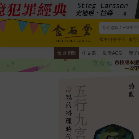
國中自修評量
東野
唯紅花綻放
奧德賽
會員獎勵
中文書
動漫ACG
親子