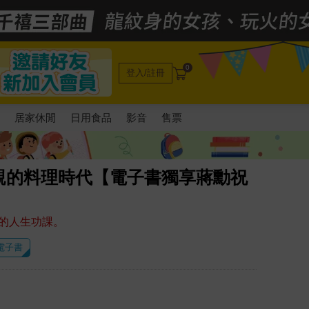
0
登入/註冊
電
居家休閒
日用食品
影音
售票
親的料理時代【電子書獨享蔣勳祝
的人生功課。
 電子書