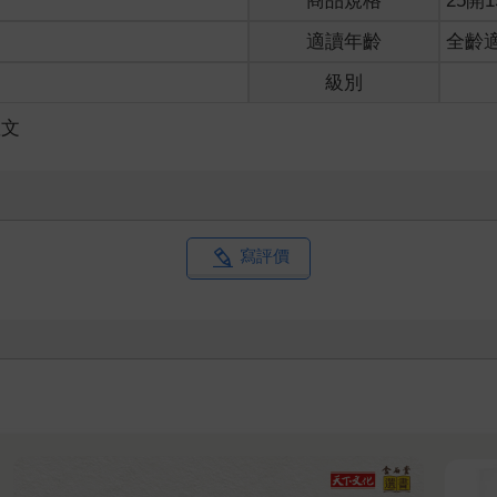
商品規格
25開1
適讀年齡
全齡
級別
散文
寫評價