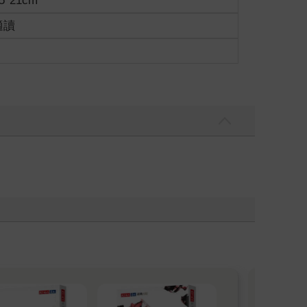
5*21cm
適讀