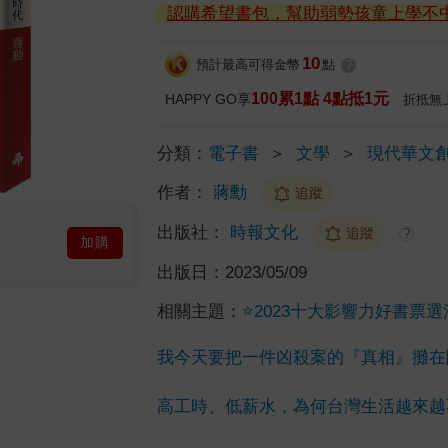
認購希望書包，幫助弱勢孩童上學不
10
預計最高可得金幣
點
?
100累1點 4點抵1元
HAPPY GO享
折抵無
分類：
電子書
＞
文學
＞
現代華文
作者：
蔣勳
追蹤
出版社：
時報文化
追蹤
?
加購
出版日：
2023/05/09
相關主題：
⭐2023十大影響力好書票選活動⭐
我今天要把一件凶殺案的『真相』攤在
高工時、低薪水，為何台灣生活越來越