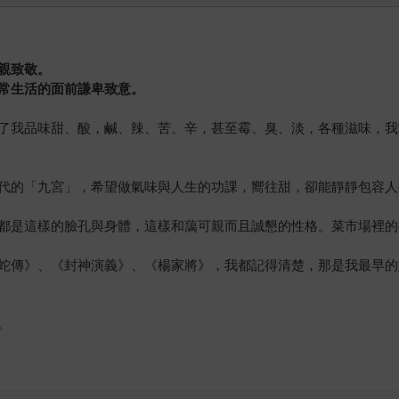
親致敬。
常生活的面前謙卑致意。
了我品味甜、酸，鹹、辣、苦、辛，甚至霉、臭、淡，各種滋味，我
代的「九宮」，希望做氣味與人生的功課，嚮往甜，卻能靜靜包容人
都是這樣的臉孔與身體，這樣和藹可親而且誠懇的性格。菜市場裡的
蛇傳》、《封神演義》、《楊家將》，我都記得清楚，那是我最早的
。