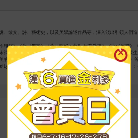
說、散文、詩、藝術史，以及美學論述作品等，深入淺出引領人們進
不靜好》《歲月無驚》《歲月靜好：蔣勳 日常功課》《龍仔尾貓》
宋詞》《池上日記》《捨得，捨不得：帶著金剛經旅行》《此時眾生
美的曙光》《美的沉思》《天地有大美》《黃公望 富春山居圖卷》
Ly's M》《新傳說》《情不自禁》；有聲書《孤獨六講有聲書》