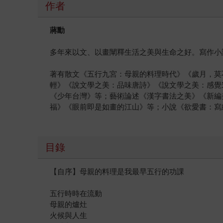
作者
蔣勳
多年來以文、以畫闡釋生活之美與生命之好。寫作小
著有散文《五行九宮：母親的料理時代》《歲月，莫
輕》《說文學之美：品味唐詩》《說文學之美：感覺
《少年台灣》等；藝術論述《漢字書法之美》《新編
福》《眼前即是如畫的江山》等；小說《欲愛書：寫給
目錄
【自序】母親的料理是我最早五行的功課
五行時時在流動
母親的爐灶
火候與人生