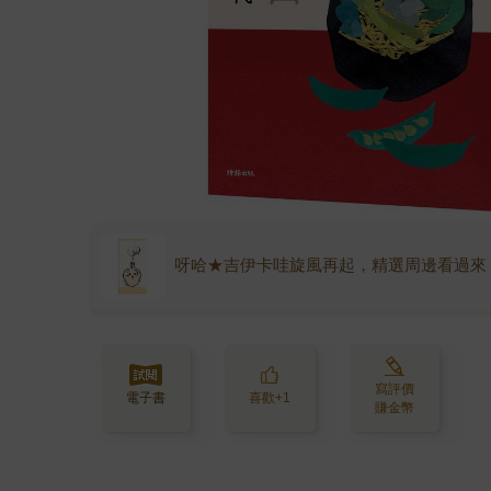
呀哈★吉伊卡哇旋風再起，精選周邊看過來
寫評價
電子書
喜歡+1
賺金幣