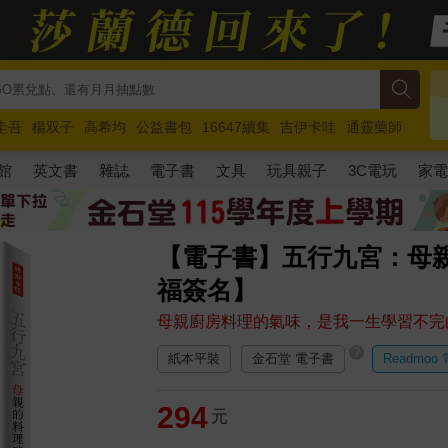
圭吾
楊双子
高希均
公益書包
16647續集
吉伊卡哇
通靈藥師
路邊攤新作
馬斯克
玩具總動員5
超慢跑
館
英文書
雜誌
電子書
文具
玩具親子
3C電玩
家
【電子書】五行九宮：母
福簽名】
母親廚房料理的氣味，是我一生學習不完
?
紙本平裝
金石堂 電子書
Readmoo
294
元