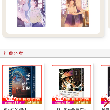
推薦必看
祕密中的祕密
廿載．繁華夢 護玄出
怪奇