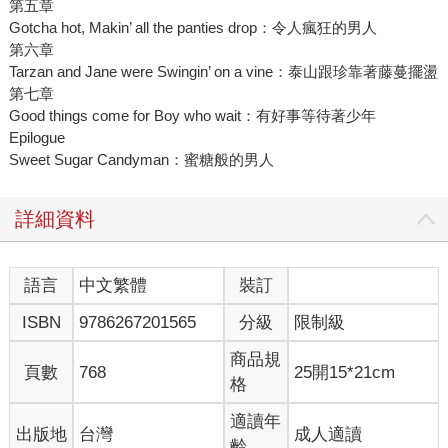
第五章
Gotcha hot, Makin’ all the panties drop：令人瘋狂的男人
第六章
Tarzan and Jane were Swingin’ on a vine：泰山跟珍靠著藤蔓擺盪
第七章
Good things come for Boy who wait：有好事等待著少年
Epilogue
Sweet Sugar Candyman：蜜糖般的男人
詳細資料
語言
中文繁體
裝訂
ISBN
9786267201565
分級
限制級
商品規
頁數
768
25開15*21cm
格
適讀年
出版地
台灣
成人適讀
齡