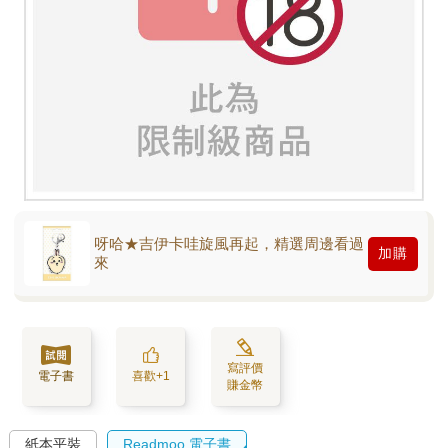
呀哈★吉伊卡哇旋風再起，精選周邊看過
加購
來
寫評價
電子書
喜歡+1
賺金幣
紙本平裝
Readmoo 電子書