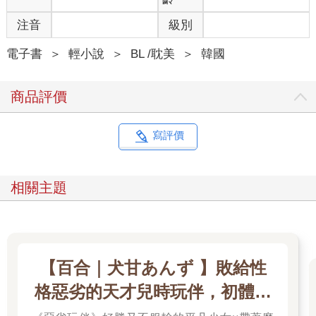
注音
級別
電子書
＞
輕小說
＞
BL /耽美
＞
韓國
商品評價
寫評價
相關主題
【百合｜犬甘あんず 】敗給性
格惡劣的天才兒時玩伴，初體驗
全部被她奪走了／心上人的妹妹