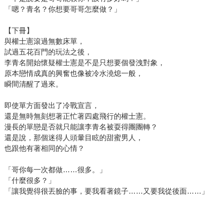
「嗯？青名？你想要哥哥怎麼做？」
【下冊】
與權士憲滾過無數床單，
試過五花百門的玩法之後，
李青名開始懷疑權士憲是不是只想要個發洩對象，
原本戀情成真的興奮也像被冷水澆熄一般，
瞬間清醒了過來。
即使單方面發出了冷戰宣言，
還是無時無刻想著正忙著四處飛行的權士憲。
漫長的單戀是否就只能讓李青名被耍得團團轉？
還是說，那個迷得人頭暈目眩的甜蜜男人，
也跟他有著相同的心情？
「哥你每一次都做……很多。」
「什麼很多？」
「讓我覺得很丟臉的事，要我看著鏡子……又要我從後面……」