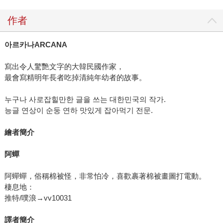
作者
아르카나
ARCANA
寫出令人驚艷文字的大韓民國作家，
最會寫精明年長者吃掉清純年幼者的故事。
누구나 사로잡힐만한 글을 쓰는 대한민국의 작가.
능글 연상이 순둥 연하 맛있게 잡아먹기 전문.
繪者簡介
阿蟬
阿蟬蟬，俗稱棉被怪，非常怕冷，喜歡裹著棉被畫圖打電動。
棲息地：
推特/噗浪→vv10031
譯者簡介