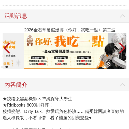
活動訊息
2026金石堂暑假漫博〈你好，我吃一點〉第二波
金
內容簡介
★狡猾腹黑副機師 × 單純保守大學生
★Ridibooks 8000則好評！
狡猾變態、Dirty Talk、熱愛玩角色扮演……備受韓國讀者喜歡的
迷人機長攻，不看可惜，看了補血的甜美戀愛♥