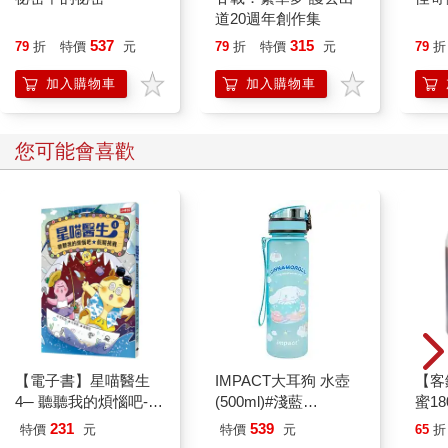
道20週年創作集
537
315
79
折
特價
元
79
折
特價
元
79
折
加入購物車
加入購物車
您可能會喜歡
【電子書】星喵醫生
IMPACT大耳狗 水壺
【客
4─ 聽聽我的煩惱吧-假
(500ml)#淺藍
蜜18
期挑戰
IMCMB01LB
231
539
特價
元
特價
元
65
折