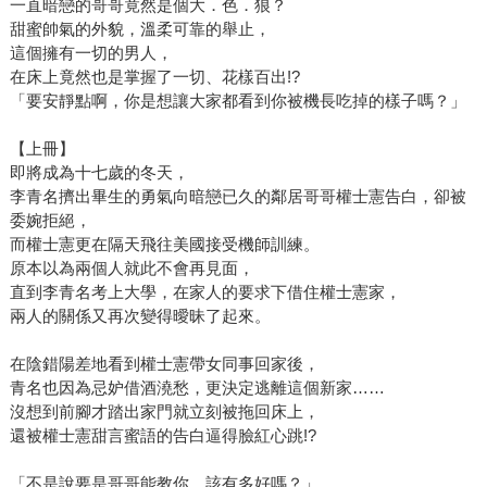
一直暗戀的哥哥竟然是個大．色．狼？
甜蜜帥氣的外貌，溫柔可靠的舉止，
這個擁有一切的男人，
在床上竟然也是掌握了一切、花樣百出!?
「要安靜點啊，你是想讓大家都看到你被機長吃掉的樣子嗎？」
【上冊】
即將成為十七歲的冬天，
李青名擠出畢生的勇氣向暗戀已久的鄰居哥哥權士憲告白，卻被
委婉拒絕，
而權士憲更在隔天飛往美國接受機師訓練。
原本以為兩個人就此不會再見面，
直到李青名考上大學，在家人的要求下借住權士憲家，
兩人的關係又再次變得曖昧了起來。
在陰錯陽差地看到權士憲帶女同事回家後，
青名也因為忌妒借酒澆愁，更決定逃離這個新家……
沒想到前腳才踏出家門就立刻被拖回床上，
還被權士憲甜言蜜語的告白逼得臉紅心跳!?
「不是說要是哥哥能教你，該有多好嗎？」