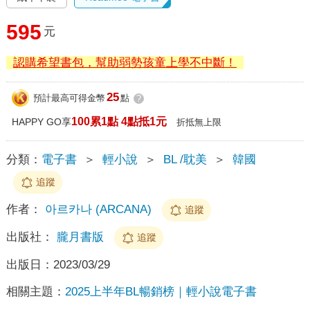
595
元
認購希望書包，幫助弱勢孩童上學不中斷！
25
預計最高可得金幣
點
?
100累1點 4點抵1元
HAPPY GO享
折抵無上限
分類：
電子書
＞
輕小說
＞
BL /耽美
＞
韓國
追蹤
作者：
아르카나 (ARCANA)
追蹤
出版社：
朧月書版
追蹤
出版日：
2023/03/29
相關主題：
2025上半年BL暢銷榜｜輕小說電子書