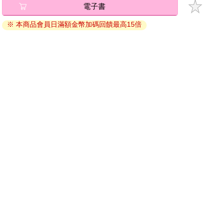
電子書
退換貨須知：
※ 本商品會員日滿額金幣加碼回饋最高15倍
因版權保護，您在金石堂所購買的電子書僅能以金石堂專屬
的閱讀軟體開啟閱讀，無法以其他閱讀器或直接下載檔案。
依據「消費者保護法」第19條及行政院消費者保護處公告之
「通訊交易解除權合理例外情事適用準則」，非以有形媒介
提供之數位內容或一經提供即為完成之線上服務，經消費者
事先同意始提供。（如：電子書、電子雜誌、下載版軟體、
虛擬商品…等），
不受「網購服務需提供七日鑑賞期」的限
制
。為維護您的權益，建議您先使用「試閱」功能後再付款
購買。