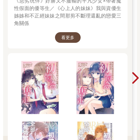
《惡劣玩伴》好勝又不服輸的平凡少女×帶著魔
性假面的優等生／《心上人的妹妹》我與資優生
姊姊和不正經妹妹之間那剪不斷理還亂的戀愛三
角關係
看更多