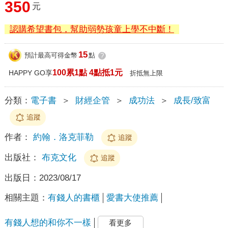
350
元
認購希望書包，幫助弱勢孩童上學不中斷！
15
預計最高可得金幣
點
?
100累1點 4點抵1元
HAPPY GO享
折抵無上限
分類：
電子書
＞
財經企管
＞
成功法
＞
成長/致富
追蹤
作者：
約翰．洛克菲勒
追蹤
出版社：
布克文化
追蹤
出版日：
2023/08/17
相關主題：
有錢人的書櫃
愛書大使推薦
有錢人想的和你不一樣
看更多