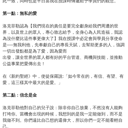
此一致，同時也是平日當我在授課時傳遞給予學員們的觀念。
第一點：無私的愛
洛克菲勒認為【我們現在的責任是要完全獻身給我們周遭的世
界，以及世上的眾人，專心致志給予，全身心為人民造福，我認
為沒什麼比這件事更偉大了】我在授課中必定會與學員分享使命
是──無我利他，先奉獻自己的專長天賦，去幫助更多的人，強調
一切出發點都是為了愛，因為愛而
出發，讓全世界的眾人都有好的平台管道、商機與技能，並推動
公益事業把愛傳出去！
在《新約聖經》中，使徒保羅說:「如今常在的，有信、有望、有
愛，這三樣其中最大的是愛。」
第二點：信念是金
洛克菲勒他對自己的兒子說：除非你自己放棄，不然沒有人能夠
打垮你。當機會出現的時候，我想到的是我一定能做到，而不是
我做不到。你們遠比自己想的還偉大，所以你們一定不能看輕自
己。