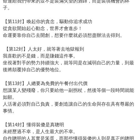
命運給我們帶來的並不是裝滿失望的酒罈，而是裝填機會的杯
子。
【第11封】喚起你的貪念，驅動你追求成功
從貪欲開始起心動念，世界才會進步！
命運要靠你自己去開創，想要什麼就必須想盡辦法去得到。
【第12封】人太好，就等著去地獄報到
我喜歡的不是錢，而是賺錢這件事。
坐視著對手的勢力持續強大，就等同是在減弱自己的力量，到最
後將顛覆掉自己的優勢地位。
【第13封】人總要為免費的午餐付出代價
想讓某人變殘廢，你只要給他一副拐杖，然後等個一段時間就能
如願。
人活著必須對自己負責，要創造讓自己的生命與存在具有尊嚴的
事情。
【第14封】懂得裝傻是真聰明
未經歷過不幸，是人生最大的不幸。
自作聰明的人其實是笨蛋，而那些懂得裝傻的人則是真正的聰明