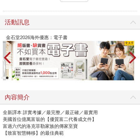
活動訊息
春光ｘ奇幻基地｜全書系展
2
內容簡介
全新譯本 詳實考據／最完整／最正確／最實用
美國首位億萬富翁的【優質富二代養成文件】
富過六代的洛克菲勒家族的傳家至寶
【致富智慧轉移】的最佳典範