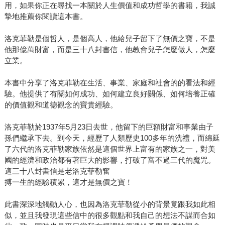
用，如果你正在尋找一本關於人生價值和成功哲學的書籍，我誠
摯地推薦你閱讀這本書。
洛克菲勒是個哲人，是個高人，他給兒子留下了無價之寶，不是
他那億萬財富，而是三十八封書信，他教會兒子怎麼做人，怎麼
立業。
本書中分享了洛克菲勒在生活、事業、家庭和社會的的看法和經
驗。他提供了有關如何成功、如何建立良好關係、如何培養正確
的價值觀和道德觀念的寶貴經驗。
洛克菲勒於1937年5月23日去世，他留下的巨額財富和事業由子
孫們繼承下去。到今天，經歷了人類歷史100多年的洗禮，而綿延
了六代的洛克菲勒家族依然是這個世界上富有的家族之一，對美
國的經濟和政治都有著巨大的影響，打破了富不過三代的魔咒。
這三十八封書信是老洛克菲勒奮
搏一生的經驗積累，這才是無價之寶！
此書深深地觸動人心，也因為洛克菲勒從小的背景竟跟我如此相
似，並且我發現這些信中的很多觀點和我自己的想法不謀而合如