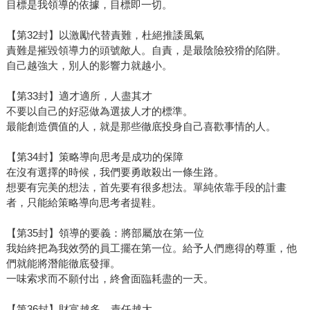
目標是我領導的依據，目標即一切。
【第32封】以激勵代替責難，杜絕推諉風氣
責難是摧毀領導力的頭號敵人。自責，是最陰險狡猾的陷阱。
自己越強大，別人的影響力就越小。
【第33封】適才適所，人盡其才
不要以自己的好惡做為選拔人才的標準。
最能創造價值的人，就是那些徹底投身自己喜歡事情的人。
【第34封】策略導向思考是成功的保障
在沒有選擇的時候，我們要勇敢殺出一條生路。
想要有完美的想法，首先要有很多想法。單純依靠手段的計畫
者，只能給策略導向思考者提鞋。
【第35封】領導的要義：將部屬放在第一位
我始終把為我效勞的員工擺在第一位。給予人們應得的尊重，他
們就能將潛能徹底發揮。
一味索求而不願付出，終會面臨耗盡的一天。
【第36封】財富越多，責任越大