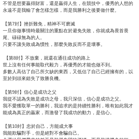
不管是想要贏得財富，還是贏得人生，在競技中，優秀的人想的
永遠不是我輸了會怎樣怎樣，而是我勝利之後要做什麼。
【第7封】挫折難免，精神不可磨滅
一旦你做事情時最關注的重點在於避免失敗，你就成為畏首畏
尾、碌碌無為的人。
只要不讓失敗成為慣性，那麼失敗反而不是壞事。
【第8封】不放棄，就還在通往成功的路上
世上沒有任何事能取代毅力，再優秀的才能也做不到。
多數人高估了自己所欠缺的東西，又低估了自己已經擁有的，以
至於到頭來錯失了致勝良機。
【第9封】信心是成功之父
我從不認為失敗是成功之母，我只深信，信心是成功之父。
我不愛獲取單一的勝利，我追求的是持續性勝利，唯有如此我才
能成為真正的贏家，而激發了我成功的動力，是信心。
【第10封】忠於自己，方能成大事
我能欺騙對手，但是絕對不會騙自己。