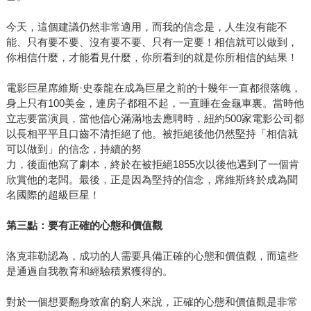
今天，這個建議仍然非常適用，而我的信念是，人生沒有能不
能、只有要不要、沒有要不要、只有一定要！相信就可以做到，
你相信什麼，才能看見什麼，你所看到的就是你所相信的結果！
電影巨星席維斯·史泰龍在成為巨星之前的十幾年一直都很落魄，
身上只有100美金，連房子都租不起，一直睡在金龜車裏。當時他
立志要當演員，當他信心滿滿地去應聘時，紐約500家電影公司都
以長相平平且口齒不清拒絕了他。被拒絕後他仍然堅持「相信就
可以做到」的信念，持續的努
力，後面他寫了劇本，終於在被拒絕1855次以後他遇到了一個肯
欣賞他的老闆。最後，正是因為堅持的信念，席維斯終於成為聞
名國際的超級巨星！
第三點：要有正確的心態和價值觀
洛克菲勒認為，成功的人需要具備正確的心態和價值觀，而這些
是通過自我教育和經驗積累獲得的。
對於一個想要翻身致富的窮人來說，正確的心態和價值觀是非常