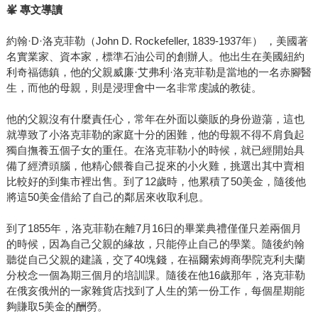
峯
專文導讀
約翰·D·洛克菲勒（John D. Rockefeller, 1839-1937年） ，美國著
名實業家、資本家，標準石油公司的創辦人。他出生在美國紐約
利奇福德鎮，他的父親威廉·艾弗利·洛克菲勒是當地的一名赤腳醫
生，而他的母親，則是浸理會中一名非常虔誠的教徒。
他的父親沒有什麼責任心，常年在外面以藥販的身份遊蕩，這也
就導致了小洛克菲勒的家庭十分的困難，他的母親不得不肩負起
獨自撫養五個子女的重任。在洛克菲勒小的時候，就已經開始具
備了經濟頭腦，他精心餵養自己捉來的小火雞，挑選出其中賣相
比較好的到集市裡出售。到了12歲時，他累積了50美金，隨後他
將這50美金借給了自己的鄰居來收取利息。
到了1855年，洛克菲勒在離7月16日的畢業典禮僅僅只差兩個月
的時候，因為自己父親的緣故，只能停止自己的學業。隨後約翰
聽從自己父親的建議，交了40塊錢，在福爾索姆商學院克利夫蘭
分校念一個為期三個月的培訓課。隨後在他16歲那年，洛克菲勒
在俄亥俄州的一家雜貨店找到了人生的第一份工作，每個星期能
夠賺取5美金的酬勞。