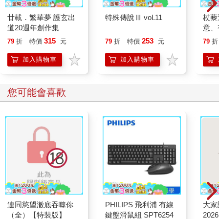
廿載．繁華夢 護玄出
特殊傳說Ⅲ vol.11
杖藜
道20週年創作集
意、
恭談
315
253
79
折
特價
元
79
折
特價
元
79
折
想
加入購物車
加入購物車
您可能會喜歡
連同慾望澈底吞噬你
PHILIPS 飛利浦 有線
大家
（全）【特裝版】
鍵盤滑鼠組 SPT6254
202