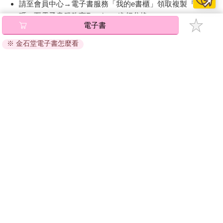
請至會員中心→電子書服務「我的e書櫃」領取複製『兌換
碼』至電子書服務商Readmoo進行兌換。
電子書
退換貨須知：
※ 金石堂電子書怎麼看
因版權保護，您在金石堂所購買的電子書僅能以金石堂專屬
的閱讀軟體開啟閱讀，無法以其他閱讀器或直接下載檔案。
依據「消費者保護法」第19條及行政院消費者保護處公告之
「通訊交易解除權合理例外情事適用準則」，非以有形媒介
提供之數位內容或一經提供即為完成之線上服務，經消費者
事先同意始提供。（如：電子書、電子雜誌、下載版軟體、
虛擬商品…等），
不受「網購服務需提供七日鑑賞期」的限
制
。為維護您的權益，建議您先使用「試閱」功能後再付款
購買。