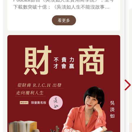
下載數突破十億；《吳淡如人生不能沒故事》也
突破1億人以上。她擅長用貼近生活的語言，解
看更多
讀歷史中的權力運作與人性選擇，讓看似遙遠的
過去，應對著現實人生的思索。