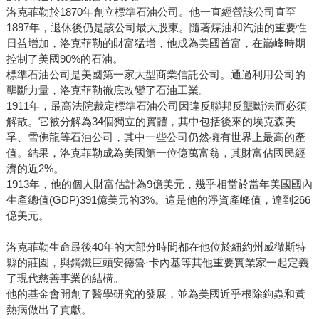
洛克菲勒於1870年創立標準石油公司。他一直經營該公司直至
1897年，退休後仍是該公司最大股東。隨著煤油和汽油的重要性
日益增加，洛克菲勒的財富猛增，他成為美國首富，在巔峰時期
控制了美國90%的石油。
標準石油公司是美國第一家大型商業信託公司。通過利用公司的
壟斷力量，洛克菲勒徹底改變了石油工業。
1911年，最高法院裁定標準石油公司因違反聯邦反壟斷法而必須
解散。它被分解為34個獨立的實體，其中包括後來的埃克森美
孚、雪佛龍等石油公司，其中一些公司仍然擁有世界上最高的產
值。結果，洛克菲勒成為美國第一位億萬富翁，其財富佔國民經
濟的近2%。
1913年，他的個人財富估計為9億美元，幾乎相當於當年美國國內
生產總值(GDP)391億美元的3%。這是他的淨資產峰值，達到266
億美元。
洛克菲勒生命最後40年的大部分時間都在他位於紐約州威徹斯特
縣的莊園，與鋼鐵巨頭安德魯·卡內基等其他重要實業家一起定義
了現代慈善事業的結構。
他的基金會開創了醫學研究的發展，並為美國近乎根除鉤蟲和黃
熱病做出了貢獻。