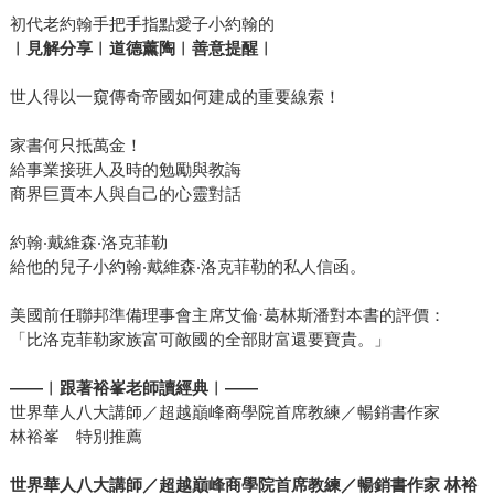
初代老約翰手把手指點愛子小約翰的
︱見解分享︱道德薰陶︱善意提醒︱
世人得以一窺傳奇帝國如何建成的重要線索！
家書何只抵萬金！
給事業接班人及時的勉勵與教誨
商界巨賈本人與自己的心靈對話
約翰‧戴維森‧洛克菲勒
給他的兒子小約翰‧戴維森‧洛克菲勒的私人信函。
美國前任聯邦準備理事會主席艾倫·葛林斯潘對本書的評價：
「比洛克菲勒家族富可敵國的全部財富還要寶貴。」
——
︱跟著裕峯老師讀經典︱
——
世界華人八大講師／超越巔峰商學院首席教練／暢銷書作家
林裕峯 特別推薦
世界華人八大講師／超越巔峰商學院首席教練／暢銷書作家
林裕