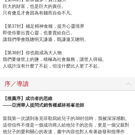
巨大的財富，也是巨大的責任。
只有傻瓜才會因為有錢而自命不凡。
【第37封】補足精神食糧，提升心靈境界
即使你要出賣心靈，也要賣給自己。
讓我們學會既聰明又謙遜，既謙遜又聰明。
【第38封】你也能成為大人物
我們要做世上的鹽，積極為社會服務，讓世人得福。
人或許沒有什麼了不起，但沒什麼比人更了不起。
序／導讀
【推薦序】成功者的思維
——
亞洲華人提問式銷售權威林裕峯老師
當我第一次讀到洛克菲勒寫給兒子的38封信時，我被深深感動。
這些信件不僅是一個成功商人給他兒子的忠告，更是一個父親對
他兒子的愛和關心的表達，書中內容也對人有著啟發和指導作