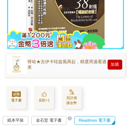
呀哈★吉伊卡哇旋風再起，精選周邊看過
加購
來
寫評價
電子書
喜歡+1
賺金幣
?
紙本平裝
金石堂 電子書
Readmoo 電子書