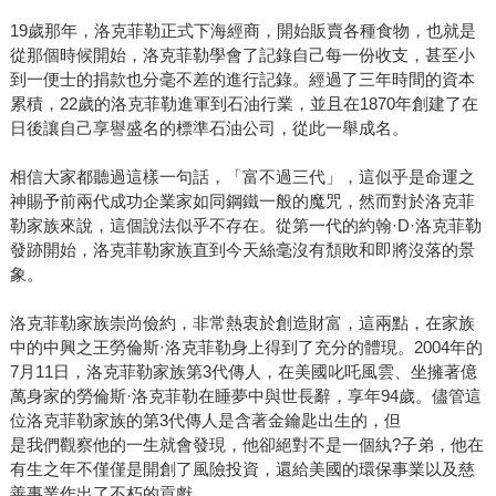
19歲那年，洛克菲勒正式下海經商，開始販賣各種食物，也就是
從那個時候開始，洛克菲勒學會了記錄自己每一份收支，甚至小
到一便士的捐款也分毫不差的進行記錄。經過了三年時間的資本
累積，22歲的洛克菲勒進軍到石油行業，並且在1870年創建了在
日後讓自己享譽盛名的標準石油公司，從此一舉成名。
相信大家都聽過這樣一句話，「富不過三代」，這似乎是命運之
神賜予前兩代成功企業家如同鋼鐵一般的魔咒，然而對於洛克菲
勒家族來說，這個說法似乎不存在。從第一代的約翰·D·洛克菲勒
發跡開始，洛克菲勒家族直到今天絲毫沒有頹敗和即將沒落的景
象。
洛克菲勒家族崇尚儉約，非常熱衷於創造財富，這兩點，在家族
中的中興之王勞倫斯·洛克菲勒身上得到了充分的體現。2004年的
7月11日，洛克菲勒家族第3代傳人，在美國叱吒風雲、坐擁著億
萬身家的勞倫斯·洛克菲勒在睡夢中與世長辭，享年94歲。儘管這
位洛克菲勒家族的第3代傳人是含著金鑰匙出生的，但
是我們觀察他的一生就會發現，他卻絕對不是一個紈?子弟，他在
有生之年不僅僅是開創了風險投資，還給美國的環保事業以及慈
善事業作出了不朽的貢獻。