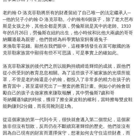
老約翰·D·洛克菲勒將所有的財產留給了自己唯一的法定繼承人─
─他的兒子小約翰·D·洛克菲勒。小約翰有6個孩子，除了老大芭布
斯是女孩之外，其他全都是男孩，勞倫斯就是其中的老師。1910
年的5月26日，勞倫斯在紐約出生，他小時候和比他大兩歲的哥哥
納爾遜最為親密，他們曾經為科學實驗室飼養過兔子
來換取零花錢。顯然在我們眼中，這種事情發生在富可敵國的洛
克菲勒家族當中顯得有些不可思議，可是事實上的確如此。
洛克菲勒家族的後代們之所以能夠持續締造輝煌的成就，跟他們
從小所受到的教育息息相關。為了這些孩子不被家族的光環所籠
罩，不管是老約翰還是小約翰，都投入了非常多的精力在孩子的
教育當中，甚至還研究出了一整套的教育計畫。例如小約翰會鼓
勵自己的孩子去做家務來賺取報酬，其中勞倫斯7歲和哥
哥納爾遜9歲的時候，獲得了擦全家皮鞋的權利，當時擦每雙皮鞋
能夠賺到2分錢，而長筒靴則是1角。
從這個家族的第一代到今天，很快就會邁入第二個世紀，這個家
族非但沒有頹敗，反而仍在不斷續寫著輝煌的歷史。他們並沒有
因為自己現有的財富而選擇保守，想著如何去守住這些財產，而