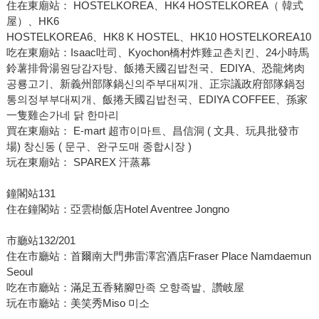
住在東廟站： HOSTELKOREA、HK4 HOSTELKOREA（ 韓式
屋）、HK6
HOSTELKOREA6、HK8 K HOSTEL、HK10 HOSTELKOREA10
吃在東廟站：Isaac吐司、Kyochon橋村炸雞교촌치킨、24小時馬
鈴薯排骨湯원당감자탕、飯捲天國김밥천국、EDIYA、恐龍烤肉
공룡고기、新義州部隊鍋신의주부대찌개、正宗議政府部隊鍋정
통의정부부대찌개、飯捲天國김밥천국、EDIYA COFFEE、孫家
一隻雞손가네 닭 한마리
買在東廟站： E-mart 超市이마트、昌信洞 ( 文具、玩具批發市
場) 창신동 ( 문구、완구도매 종합시장 )
玩在東廟站： SPAREX 汗蒸幕
鐘閣站131
住在鐘閣站：亞雲樹飯店Hotel Aventree Jongno
市廳站132/201
住在市廳站：首爾南大門弗雷澤宮酒店Fraser Place Namdaemun
Seoul
吃在市廳站：滿足五香豬腳만족 오향족발、讚岐屋
玩在市廳站：美笑秀Miso 미소