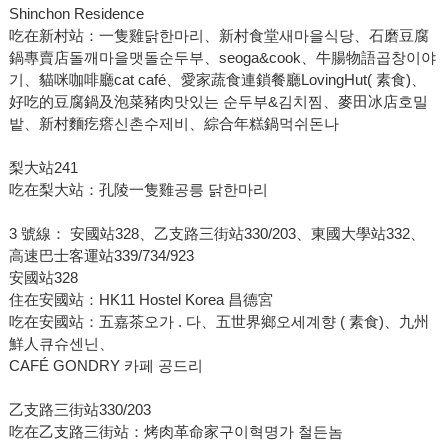
Shinchon Residence
吃在新村站：一隻雞닭한마리、新村食堂새마을식당、石磨豆腐
鍋專賣店돌깨마을맷돌순두부、seoga&cook、牛腸物語곱창이야
기、貓咪咖啡廳cat café、愛家蔬食連鎖餐廳LovingHut( 素食)、
好吃的豆腐鍋及泡菜豬肉맛있는 순두부&김치찜、麥田冰店호밀
밭、新村麵疙瘩신촌수제비、綜合年糕鍋먹쉬돈나
梨大站241
吃在梨大站：孔陵一隻雞공릉 닭한마리
3 號線： 安國站328、乙支路三街站330/203、東國大學站332、
高速巴士客運站339/734/923
安國站328
住在安國站：HK11 Hostel Korea 昌德宮
吃在安國站：五嘉茶오가 . 다、五世界鄉오세계향 ( 素食)、九州
鮮人큐슈센닌、
CAFÉ GONDRY 카페 공드리
乙支路三街站330/203
吃在乙支路三街站：烤肉革命家구이혁명가 철든놈