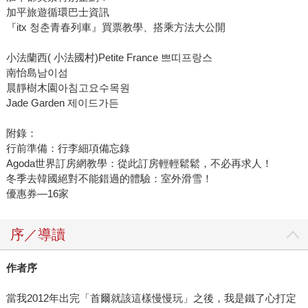
加平旅遊循環巴士資訊
『itx 청춘青春列車』買票教學、搭乘方法大公開
小法蘭西( 小法國村)Petite France 쁘띠프랑스
南怡島남이섬
晨靜樹木園아침고요수목원
Jade Garden 제이드가든
附錄：
行前準備：行李細項備忘錄
Agoda世界訂房網教學：從此訂房輕輕鬆鬆，不必再求人！
冬季去韓國絕對不能錯過的體驗：室外滑雪！
優惠券—16家
序／導讀
作者序
當我2012年出完「首爾就該這樣慢慢玩」之後，我是鐵了心打定