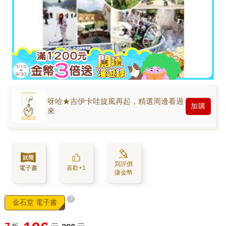
呀哈★吉伊卡哇旋風再起，精選周邊看過
加購
來
寫評價
電子書
喜歡+1
賺金幣
?
金石堂 電子書