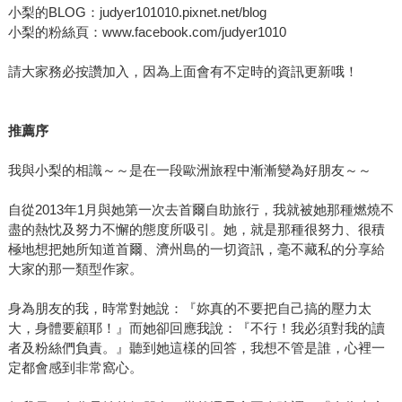
小梨的BLOG：judyer101010.pixnet.net/blog
小梨的粉絲頁：www.facebook.com/judyer1010
請大家務必按讚加入，因為上面會有不定時的資訊更新哦！
推薦序
我與小梨的相識～～是在一段歐洲旅程中漸漸變為好朋友～～
自從2013年1月與她第一次去首爾自助旅行，我就被她那種燃燒不
盡的熱忱及努力不懈的態度所吸引。她，就是那種很努力、很積
極地想把她所知道首爾、濟州島的一切資訊，毫不藏私的分享給
大家的那一類型作家。
身為朋友的我，時常對她說：『妳真的不要把自己搞的壓力太
大，身體要顧耶！』而她卻回應我說：『不行！我必須對我的讀
者及粉絲們負責。』聽到她這樣的回答，我想不管是誰，心裡一
定都會感到非常窩心。