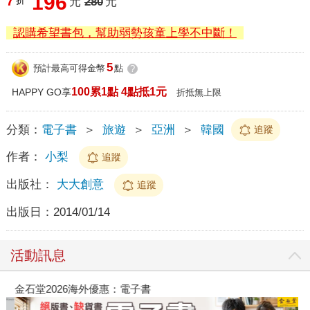
196
7
折
元
280
元
認購希望書包，幫助弱勢孩童上學不中斷！
5
預計最高可得金幣
點
?
100累1點 4點抵1元
HAPPY GO享
折抵無上限
分類：
電子書
＞
旅遊
＞
亞洲
＞
韓國
追蹤
作者：
小梨
追蹤
出版社：
大大創意
追蹤
出版日：
2014/01/14
活動訊息
金石堂2026海外優惠：電子書