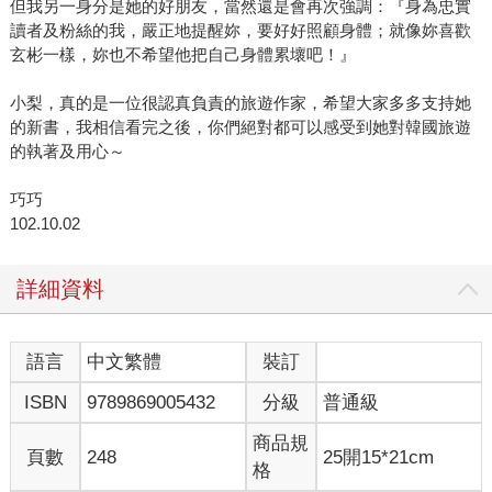
但我另一身分是她的好朋友，當然還是會再次強調：『身為忠實
讀者及粉絲的我，嚴正地提醒妳，要好好照顧身體；就像妳喜歡
玄彬一樣，妳也不希望他把自己身體累壞吧！』
小梨，真的是一位很認真負責的旅遊作家，希望大家多多支持她
的新書，我相信看完之後，你們絕對都可以感受到她對韓國旅遊
的執著及用心～
巧巧
102.10.02
詳細資料
語言
中文繁體
裝訂
ISBN
9789869005432
分級
普通級
商品規
頁數
248
25開15*21cm
格