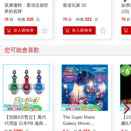
底層邏輯：看清這個世
叛逆玩家 02
如果
界的底牌
(1
貓漫
316
221
79
折
特價
元
79
折
特價
元
79
折
加入購物車
加入購物車
您可能會喜歡
【預購8月暫定】萬代
The Super Mario
【1
代理版 日本PB 魂商店
Galaxy Movie:
釀6入
限定 數碼寶貝 D-ARK
Peach`s Birthday