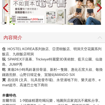
內容簡介
住
HOSTEL KOREA系列旅店、亞雲樹飯店、明洞天空花園系列
飯店、九樹飯店明洞
玩
SPAREX汗蒸幕、Trickeye特麗愛3D美術館、藍天公園、仙遊
島、JUMP秀
吃
東廟24小時馬鈴薯排骨湯、新村一隻雞、惠化石窯大叔、敬煥
鍾路煎餅、山野日韓定食、宣陵站MANGO SIX
買
昌信洞 (文具、玩具批發市場)、永登浦地下街、樂天超市、e
mart超市、高速巴士地下商街
本書特色
首爾市區 1-9號線精選吃喝玩樂，地圖與店家資訊不藏私分享。