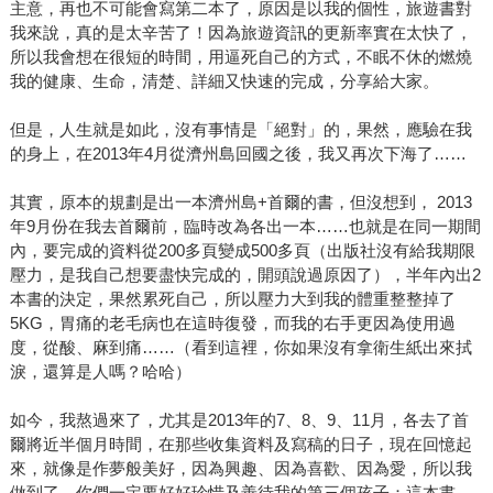
主意，再也不可能會寫第二本了，原因是以我的個性，旅遊書對
我來說，真的是太辛苦了！因為旅遊資訊的更新率實在太快了，
所以我會想在很短的時間，用逼死自己的方式，不眠不休的燃燒
我的健康、生命，清楚、詳細又快速的完成，分享給大家。
但是，人生就是如此，沒有事情是「絕對」的，果然，應驗在我
的身上，在2013年4月從濟州島回國之後，我又再次下海了……
其實，原本的規劃是出一本濟州島+首爾的書，但沒想到， 2013
年9月份在我去首爾前，臨時改為各出一本……也就是在同一期間
內，要完成的資料從200多頁變成500多頁（出版社沒有給我期限
壓力，是我自己想要盡快完成的，開頭說過原因了），半年內出2
本書的決定，果然累死自己，所以壓力大到我的體重整整掉了
5KG，胃痛的老毛病也在這時復發，而我的右手更因為使用過
度，從酸、麻到痛……（看到這裡，你如果沒有拿衛生紙出來拭
淚，還算是人嗎？哈哈）
如今，我熬過來了，尤其是2013年的7、8、9、11月，各去了首
爾將近半個月時間，在那些收集資料及寫稿的日子，現在回憶起
來，就像是作夢般美好，因為興趣、因為喜歡、因為愛，所以我
做到了，你們一定要好好珍惜及善待我的第三個孩子：這本書。