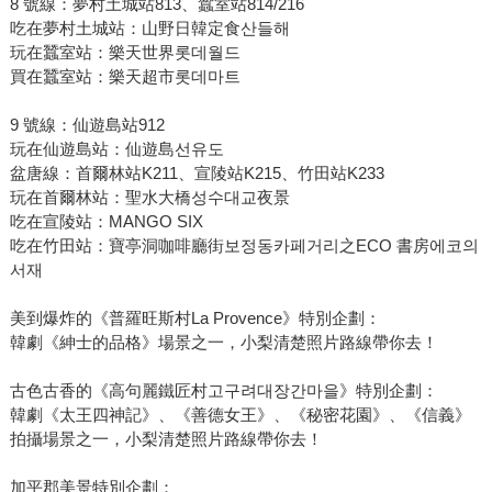
8 號線：夢村土城站813、蠶室站814/216
吃在夢村土城站：山野日韓定食산들해
玩在蠶室站：樂天世界롯데월드
買在蠶室站：樂天超市롯데마트
9 號線：仙遊島站912
玩在仙遊島站：仙遊島선유도
盆唐線：首爾林站K211、宣陵站K215、竹田站K233
玩在首爾林站：聖水大橋성수대교夜景
吃在宣陵站：MANGO SIX
吃在竹田站：寶亭洞咖啡廳街보정동카페거리之ECO 書房에코의
서재
美到爆炸的《普羅旺斯村La Provence》特別企劃：
韓劇《紳士的品格》場景之一，小梨清楚照片路線帶你去！
古色古香的《高句麗鐵匠村고구려대장간마을》特別企劃：
韓劇《太王四神記》、《善德女王》、《秘密花園》、《信義》
拍攝場景之一，小梨清楚照片路線帶你去！
加平郡美景特別企劃：