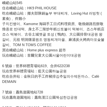
峨嵯山站545
住在峨嵯山站：HK9 PHIL HOUSE
吃在峨嵯山站：揶夫部隊鍋놀부 부대찌개、Loving Hut 러빙헛 (
素食) 、炸雞小
子치킨뱅이、Kamome 海鷗手工日式料理廚房、敬煥鍾路煎餅敬
煥종로 빈대떡、身土不二辣炒年糕신토불이 떡볶이、죠스年糕店
죠스 떡볶이、古谷土城옛골 토성 ( 鴨肉)、大公園排骨대공원 왕
갈비、元祖 明洞燉湯원조 명동찌개마을、麻浦炭火烤肉마포숯불
갈비、TOM N TOMS COFFEE
買在峨嵯山站：Home plus express 超市
玩在峨嵯山站：首爾兒童大公園서울어린이대공원
6 號線：世界杯體育場站619、合井622/238
玩在世界杯體育場站：藍天公園하늘공원
吃在合井站：金秋日的手工炸豬排김추일의수제돈까스、Café
DEMAIN
7 號線：纛島遊園地站728
玩在纛島遊園地站：纛島漢江公園뚝섬한강공원