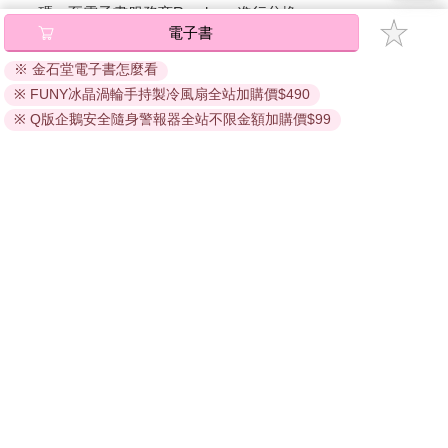
碼』至電子書服務商Readmoo進行兌換。
電子書
退換貨須知：
※ 金石堂電子書怎麼看
因版權保護，您在金石堂所購買的電子書僅能以金石堂專屬
※ FUNY冰晶渦輪手持製冷風扇全站加購價$490
的閱讀軟體開啟閱讀，無法以其他閱讀器或直接下載檔案。
依據「消費者保護法」第19條及行政院消費者保護處公告之
※ Q版企鵝安全隨身警報器全站不限金額加購價$99
「通訊交易解除權合理例外情事適用準則」，非以有形媒介
提供之數位內容或一經提供即為完成之線上服務，經消費者
事先同意始提供。（如：電子書、電子雜誌、下載版軟體、
虛擬商品…等），
不受「網購服務需提供七日鑑賞期」的限
制
。為維護您的權益，建議您先使用「試閱」功能後再付款
購買。