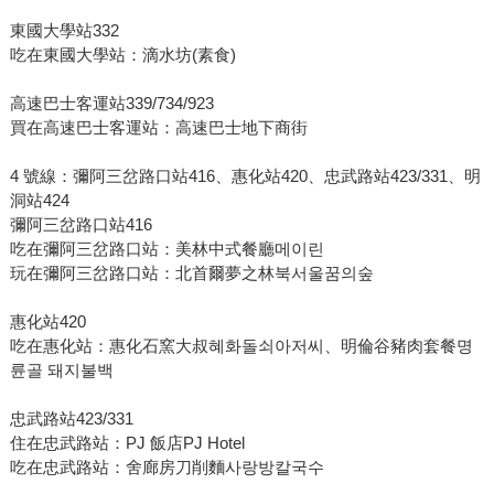
東國大學站332
吃在東國大學站：滴水坊(素食)
高速巴士客運站339/734/923
買在高速巴士客運站：高速巴士地下商街
4 號線：彌阿三岔路口站416、惠化站420、忠武路站423/331、明
洞站424
彌阿三岔路口站416
吃在彌阿三岔路口站：美林中式餐廳메이린
玩在彌阿三岔路口站：北首爾夢之林북서울꿈의숲
惠化站420
吃在惠化站：惠化石窯大叔혜화돌쇠아저씨、明倫谷豬肉套餐명
륜골 돼지불백
忠武路站423/331
住在忠武路站：PJ 飯店PJ Hotel
吃在忠武路站：舍廊房刀削麵사랑방칼국수