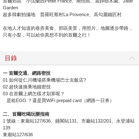
首爾郊區 小法蘭西Petite France、南怡島、晨靜樹木園、Jade
Garden
超多韓劇拍攝地 普羅旺斯村La Provence、高勾麗鐵匠村
在地人才知道的巷弄美食、郊區美景，用照片、地圖逐步帶路，
只有小梨，可以給你異想不到的首爾之行！
目錄
一 首爾交通、網路密技
01 如何從仁川機場搭乘機場巴士去飯店?
02 超快速換乘地鐵密技
03 在首爾上網怎樣才划算呢？
是租EGG ？還是買WiFi prepaid card（網路一日券）
二、首爾吃喝玩樂指南
1 號線：東廟站127/636、鐘閣站131、市廳站132/201、永登浦站
139
東廟站127/636