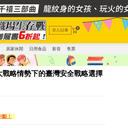
0
登入/註冊
電
居家休閒
日用食品
影音
售票
太戰略情勢下的臺灣安全戰略選擇
中斷！