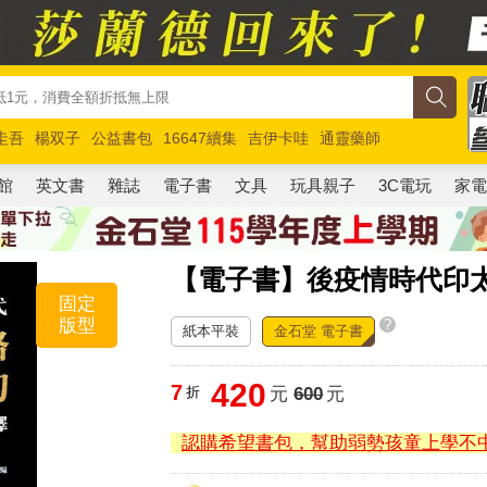
圭吾
楊双子
公益書包
16647續集
吉伊卡哇
通靈藥師
路邊攤新作
馬斯克
玩具總動員5
超慢跑
館
英文書
雜誌
電子書
文具
玩具親子
3C電玩
家
【電子書】後疫情時代印
固定
版型
?
紙本平裝
金石堂 電子書
420
7
折
元
600
元
認購希望書包，幫助弱勢孩童上學不