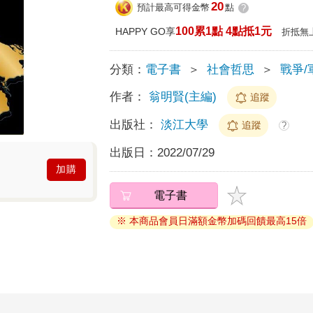
20
預計最高可得金幣
點
?
100累1點 4點抵1元
HAPPY GO享
折抵無
分類：
電子書
＞
社會哲思
＞
戰爭/
作者：
翁明賢(主編)
追蹤
出版社：
淡江大學
追蹤
?
出版日：
2022/07/29
加購
電子書
※ 本商品會員日滿額金幣加碼回饋最高15倍