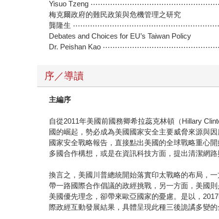
Yisuo Tzeng ⋯⋯⋯⋯⋯⋯⋯⋯⋯⋯⋯⋯⋯⋯⋯⋯⋯
梅克爾政府的難民政策與危機管理之研究
龔隆生 ⋯⋯⋯⋯⋯⋯⋯⋯⋯⋯⋯⋯⋯⋯⋯⋯⋯⋯⋯⋯⋯
Debates and Choices for EU’s Taiwan Policy
Dr. Peishan Kao ⋯⋯⋯⋯⋯⋯⋯⋯⋯⋯⋯⋯⋯⋯
序／導讀
主編序
自從2011年美國前國務卿希拉蕊克林頓（Hillar
國的崛起，勢必成為美國國家安全主要威脅來源與因應之重點
國家安全戰略報告，直接點出美國的全球戰略重心開
多國合作構想，或是在資訊科技方面，提出清潔網路
換言之，美國川普總統開始落實印太戰略的布局，一
帶一路國際合作倡議的政經挑戰，另一方面，美國則
美國優先理念，卻帶來歐亞國家的憂慮。是以，201
際政經互動發展結果，具體呈現此種三後詭譎多變的