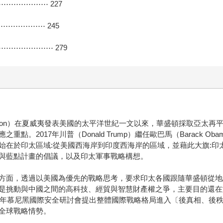
⋯⋯⋯⋯⋯⋯⋯ 227
⋯⋯⋯⋯⋯ 245
⋯⋯⋯⋯⋯⋯⋯⋯⋯ 279
y Clinton）在夏威夷發表美國的太平洋世紀一文以來，華盛頓採取
。2017年川普（Donald Trump）繼任歐巴馬（Barack O
始在於印太區域:從美國西海岸到印度西海岸的區域，並藉此大旗:印
與藍點計畫的倡議，以及印太軍事戰略構想。
方面，透過以美國為優先的戰略思考，要求印太各國跟隨華盛頓從地緣
是挑動與中國之間的高科技、經貿與智慧財產權之爭，主要目的還在
7年慕尼黑國際安全研討會提出整體國際戰略格局進入〔後真相、後秩序、
全球戰略情勢。