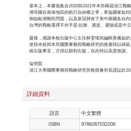
基本上，本書係集合2020與2021年本所兩屆淡
洲等國在南海地區的航行自由權之爭，東協國家如何
例如歐洲難民問題，以及新冠肺炎下美中兩國各自內
台灣的戰略選擇不外乎是:抗衡、扈從、避險或是中
最後，感謝本校出版中心主任林雯瑤與編輯黃佩如的
使得本校與本所國際事務與戰略研究的推廣得以綿延
絡出版事宜，才得以順利出版，在此特以高度致謝。
翁明賢
淡江大學國際事務與戰略研究所教授兼所長謹誌於2022.
詳細資料
語言
中文繁體
ISBN
9786267032206