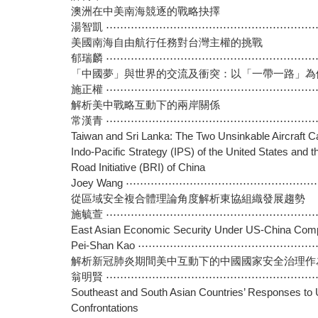
澳洲在中美南海競逐的戰略抉擇
湯智凱 ⋯⋯⋯⋯⋯⋯⋯⋯⋯⋯⋯⋯⋯⋯⋯⋯⋯⋯⋯⋯
美國南海自由航行任務對台灣主權的挑戰
郁瑞麟 ⋯⋯⋯⋯⋯⋯⋯⋯⋯⋯⋯⋯⋯⋯⋯⋯⋯⋯⋯⋯
「中國夢」與世界的交流及衝突：以「一帶一路」為
施正權 ⋯⋯⋯⋯⋯⋯⋯⋯⋯⋯⋯⋯⋯⋯⋯⋯⋯⋯⋯⋯
解析美中戰略互動下的兩岸關係
常漢青 ⋯⋯⋯⋯⋯⋯⋯⋯⋯⋯⋯⋯⋯⋯⋯⋯⋯⋯⋯⋯⋯
Taiwan and Sri Lanka: The Two Unsinkable Aircraft C
Indo-Pacific Strategy (IPS) of the United States and 
Road Initiative (BRI) of China
Joey Wang ⋯⋯⋯⋯⋯⋯⋯⋯⋯⋯⋯⋯⋯⋯⋯⋯⋯⋯
從區域安全複合體理論角度解析東協組織發展趨勢
施毓萱 ⋯⋯⋯⋯⋯⋯⋯⋯⋯⋯⋯⋯⋯⋯⋯⋯⋯⋯⋯⋯⋯
East Asian Economic Security Under US-China Com
Pei-Shan Kao ⋯⋯⋯⋯⋯⋯⋯⋯⋯⋯⋯⋯⋯⋯⋯⋯
解析新冠肺炎期間美中互動下的中國國家安全治理作
翁明賢 ⋯⋯⋯⋯⋯⋯⋯⋯⋯⋯⋯⋯⋯⋯⋯⋯⋯⋯⋯⋯⋯
Southeast and South Asian Countries’ Responses to
Confrontations