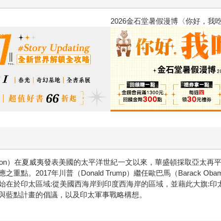
2026金石堂暑假漫博〈你好，我
y Clinton）在夏威夷發表美國的太平洋世紀一文以來，華盛頓採取
。2017年川普（Donald Trump）繼任歐巴馬（Barack O
始在於印太區域:從美國西海岸到印度西海岸的區域，並藉此大旗:印
與藍點計畫的倡議，以及印太軍事戰略構想。