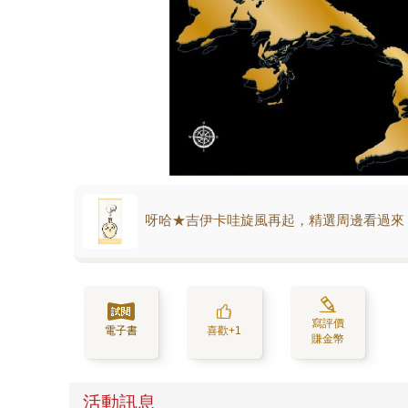
呀哈★吉伊卡哇旋風再起，精選周邊看過來
寫評價
電子書
喜歡+1
賺金幣
活動訊息