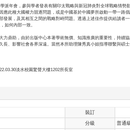
江戰略學派年會，參與學者發表有關印太戰略與新冠肺炎對全球戰略情
因應此種大國權力競逐問題，或是中國基於中國夢所啟動一帶一路倡
部發展，及其相互之間的戰略對峙問題。透過上述佳作提供給讀者一
立，如何內部一致。
大力鼎助，由於出版中心本著學術無價、知識推廣的重要性，持續協
久長、影響社會各界深遠。當然本所助理陳秀真小姐指導聯繫與碩士生
03.30淡水校園驚聲大樓1202所長室
裝訂
分級
普通