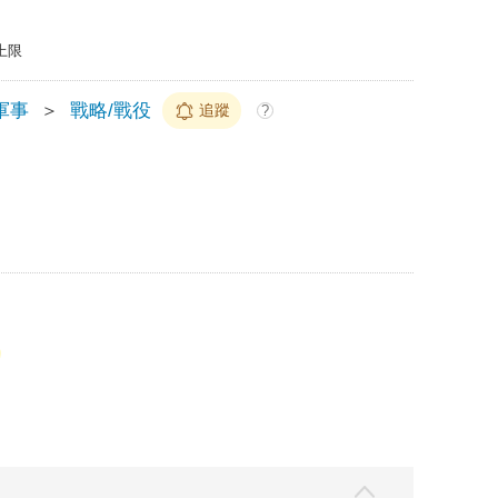
上限
軍事
＞
戰略/戰役
追蹤
?