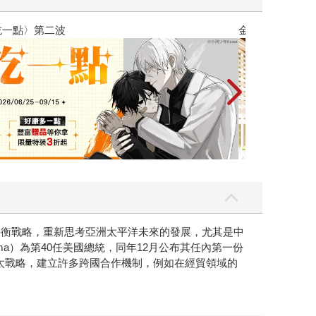
吃一點〉第二波
金石堂2026海
亞太再平衡戰略，重新思考亞洲太平洋未來的發展，尤其是中
bama）為第40任美國總統，同年12月公布其任內第一份
太戰略，建立許多跨國合作機制，例如在經貿領域的