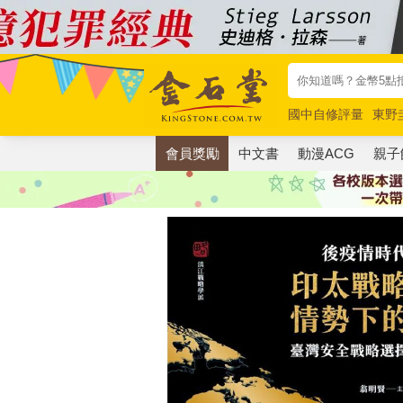
國中自修評量
東野
唯紅花綻放
奧德賽
會員獎勵
中文書
動漫ACG
親子