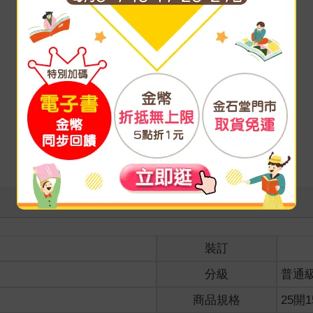
裝訂
分級
普通
商品規格
25開1