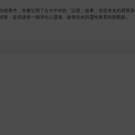
事件，本書引用了古今中外的「誌異」故事，並從有名的賽斯資料(Seth
成形，提供讀者一個淨化心靈魂、啟發生命與靈性教育的新觀點。