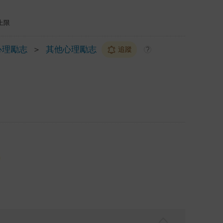
上限
心理勵志
＞
其他心理勵志
追蹤
?