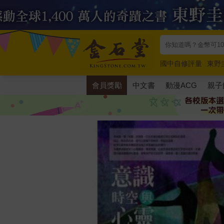
國中自修評量
東野
唯紅花綻放
奧德賽
會員獎勵
中文書
動漫ACG
親子