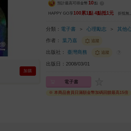
10
預計最高可得金幣
點
?
100累1點 4點抵1元
HAPPY GO享
折抵無
分類：
電子書
＞
心理勵志
＞
其他
作者：
葉乃嘉
追蹤
出版社：
臺灣商務
追蹤
?
出版日：
2008/03/01
加購
電子書
※ 本商品會員日滿額金幣加碼回饋最高15倍