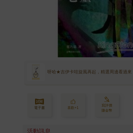
呀哈★吉伊卡哇旋風再起，精選周邊看過來
寫評價
電子書
喜歡+1
賺金幣
活動訊息