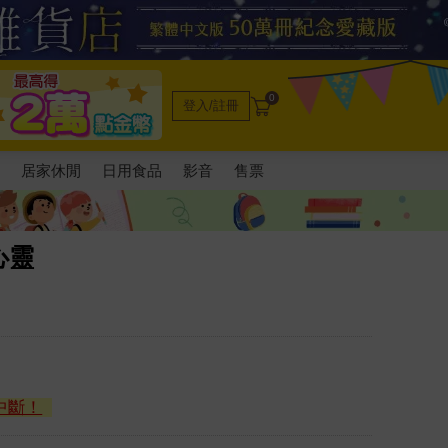
0
登入/註冊
電
居家休閒
日用食品
影音
售票
心靈
中斷！