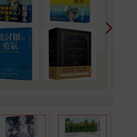
曾以
溫度
格心
突與
間，
柔卻
子，
知道