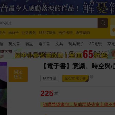
圭吾
楊双子
公益書包
16647續集
吉伊卡哇
通靈藥師
路邊攤新作
馬斯克
玩具總動員5
超慢跑
館
英文書
雜誌
電子書
文具
玩具親子
3C電玩
家
【電子書】意識、時空與
固定
版型
?
紙本平裝
金石堂 電子書
225
元
認購希望書包，幫助弱勢孩童上學不