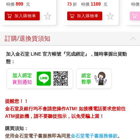
凝露375ml/瓶-C1強健
899
1169
特價
元
73
折
特價
元
特價
髮根(護髮洗髮精/男士
調理頭皮洗髮液/0矽靈
加入購物車
加入購物車
滋潤洗頭髮水/一般髮
質適用)
訂購/退換貨須知
加入金石堂 LINE 官方帳號『完成綁定』，隨時掌握出貨動
態：
提醒您！！
金石堂及銀行均不會請您操作ATM! 如接獲電話要求您前往
ATM提款機，請不要聽從指示，以免受騙上當！
購買須知：
使用金石堂電子書服務即為同意
金石堂電子書服務條款
。