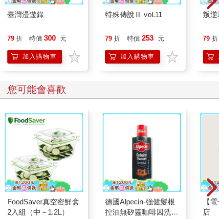
臺灣漫遊錄
特殊傳說Ⅲ vol.11
叛逆
300
253
79
折
特價
元
79
折
特價
元
79
折
加入購物車
加入購物車
您可能會喜歡
FoodSaver真空密鮮盒
德國Alpecin-強健髮根
【電
2入組（中－1.2L）
控油無矽靈咖啡因洗髮
店