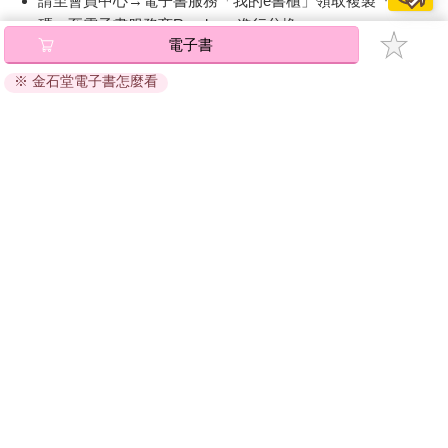
請至會員中心→電子書服務「我的e書櫃」領取複製『兌換
碼』至電子書服務商Readmoo進行兌換。
電子書
退換貨須知：
※ 金石堂電子書怎麼看
因版權保護，您在金石堂所購買的電子書僅能以金石堂專屬
的閱讀軟體開啟閱讀，無法以其他閱讀器或直接下載檔案。
依據「消費者保護法」第19條及行政院消費者保護處公告之
「通訊交易解除權合理例外情事適用準則」，非以有形媒介
提供之數位內容或一經提供即為完成之線上服務，經消費者
事先同意始提供。（如：電子書、電子雜誌、下載版軟體、
虛擬商品…等），
不受「網購服務需提供七日鑑賞期」的限
制
。為維護您的權益，建議您先使用「試閱」功能後再付款
購買。