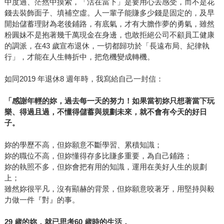
中度過、茫然中摸索，「活在當下」是要用心去感受，而不是花
錢去裝飾面子、填補空虛。人一輩子能賺多少錢是固定的，及早
開始儲蓄理財為老後鋪路，有底氣，才有大膽作夢的勇氣，雖然
粉圓妹不是抱著幾千萬現金在身邊，也敢拒絕公司不顧員工健康
的調派，在43 歲宣布退休，一切都歸功於「長遠布局、紀律執
行」，才能在人生轉折中，把危機變成轉機。
如同2019 年退休8 週年時，我寫給自己一封信：
「感謝年輕的妳，過去每一天的努力！如果當初妳只想著當下玩
樂、得過且過，不懂得儲蓄與規劃未來，就不會有今天的好日
子。
妳的學歷不高，但妳願意不斷學習、累積知識；
妳的職位不高，但妳懂得存多比賺多重要，為自己鋪路；
妳的執照不多，但妳會把有用的知識，運用在美好人生的規劃
上；
雖然妳很平凡，沒有顯赫的背景，但妳願意咬著牙，用堅持與毅
力做一件『對』的事。
29
歲的妳，就已思考60 歲時的生活，