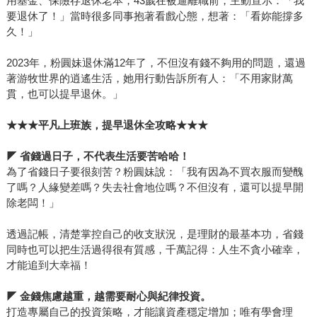
用基金、保險存退休老本，43歲在被逼離職前，主動宣示：「我
要退休了！」當時很多同事抱著看戲心態，想著：「看妳能撐多
久！」
2023年，粉圓妹退休滿12年了，不但沒有錢不夠用的問題，還過
著游牧世界的逍遙生活，她用行動告訴所有人：「不用家財萬
貫，也可以提早退休。」
★★★平凡上班族，提早退休全攻略★★★
◤
省錢過日子，不代表生活要苦哈哈！
為了省錢日子要很刻苦？粉圓妹說：「我有因為不買衣服而變醜
了嗎？人緣變差嗎？失去社會地位嗎？不但沒有，還可以提早開
除老闆！」
透過記帳，清楚掌控自己的收支狀況，是理財的最基本功，省錢
同時也可以把生活過得很有質感，千萬記得：人生不貪小確幸，
才能追到大幸福！
◤
金錢焦慮越重，越需要耐心與紀律投資。
打造專屬自己的投資策略，才能讓資產穩定增加；唯有學會理