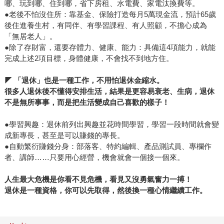
哪、玩到哪、住到哪，省下房租、水電費、家電汰換費等。
●
老後不怕沒住所：靠基金、保險打造每月5萬現金流，預計65歲
後住進養生村，有同伴、有學習課程、有人照顧，不擔心成為
「無居老人」。
●
除了存財富，還要存體力、健康、能力：具備這4項能力，就能
完成上述2項目標，身體健康，不會找不到地方住。
◤ 「退休」也是一種工作，不用怕退休金縮水。
很多人退休後不懂得安排生活，結果是更容易衰老、生病，退休
不是無所事事，而是把生活變成自己喜歡的樣子！
●學習興趣：退休前列出興趣並花時間學習，學習一段時間就會變
成新專長，甚至是可以賺錢的專長。
●自動繁衍賺錢分身：部落客、特約編輯、產品測試員、專欄作
者、講師……只要用心經營，機會就會一個接一個來。
人生最大危機是你看不見危機，看見又沒勇氣奮力一搏！
退休是一種資格，你可以先取得，然後換一種心情繼續工作。