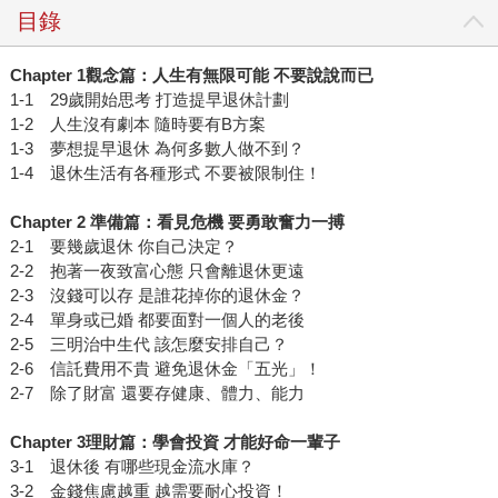
目錄
Chapter 1
觀念篇：人生有無限可能
不要說說而已
1-1 29歲開始思考 打造提早退休計劃
1-2 人生沒有劇本 隨時要有B方案
1-3 夢想提早退休 為何多數人做不到？
1-4 退休生活有各種形式 不要被限制住！
Chapter 2
準備篇：看見危機
要勇敢奮力一搏
2-1 要幾歲退休 你自己決定？
2-2 抱著一夜致富心態 只會離退休更遠
2-3 沒錢可以存 是誰花掉你的退休金？
2-4 單身或已婚 都要面對一個人的老後
2-5 三明治中生代 該怎麼安排自己？
2-6 信託費用不貴 避免退休金「五光」！
2-7 除了財富 還要存健康、體力、能力
Chapter 3
理財篇：學會投資
才能好命一輩子
3-1 退休後 有哪些現金流水庫？
3-2 金錢焦慮越重 越需要耐心投資！