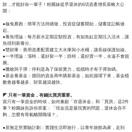
財，才能好命一輩子！粉圓妹提早退休的6項資產增長策略大公
開：
●
龜兔賽跑：簡單方法持續做，投資從儲蓄開始，儲蓄從記帳做
起。
●
養魚理論：每月薪水定期定額投資，有如魚缸定期注入活水，讓
魚得到新養分。
●
雙財庫：善用資產配置建立大水庫與小水桶，讓長線保護短線。
●
一半理論：漲時，還好留一半；跌時，還好賣一半，永遠不會扼
腕。
●
獵槍與子彈：停利是為了保留實力，低檔時才有子彈加碼。
●
基金養基金：贖回的資金再申購新基金，如此循環下來，基金檔
數會越養越多、財富越滾越快。
◤ 只有一筆資金，有錢比買房重要。
當只有一筆資金的時候，如何兼顧「存退休金」和「買房」這2件
事？粉圓妹告訴你答案：「現金流是最現實的問題，退休金存不
夠，怎麼有骨氣離開職場？」
●
居無定所實驗計劃：實踐生活即旅行，以青年旅館為家，走到