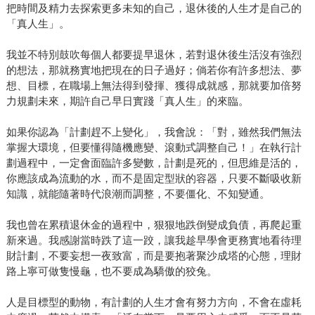
把時間及精力去探索更多未知的自己，退休後的人生才是自己的
「真人生」。
我並不特別鼓吹每個人都要提早退休，若對退休後生活沒有強烈
的想法，那就務實地把現在的日子過好；倘若你有許多想法、夢
想、目標，在職場上無法得到發揮、獲得成就感，那就要加倍努
力規劃未來，期許自己早日實踐「真人生」的來臨。
如果你認為「計劃趕不上變化」，我會說：「對，雖然我們無法
掌握大環境，但要懂得隨機應變、滾動式調整自己！」在執行計
劃過程中，一定會面臨許多變數，計劃是死的，但思維是活的，
你應該成為流動的水，而不是固定型狀的容器，只要不斷吸收新
知識，就能隨著時代浪潮而調整，不要僵化、不知變通。
我也曾在累積退休金的過程中，狠狠地跌倒變成負債，再爬起重
新來過。我感謝當時跌了這一跤，讓我趁早學會更務實地看待理
財計劃，不要妄想一夜致富，而是要抱著聚沙成塔的心態，理財
路上寧可做隻慢龜，也不要成為驕傲的狡兔。
人是目標型的動物，有計劃的人生才會有努力方向，不會在虛耗