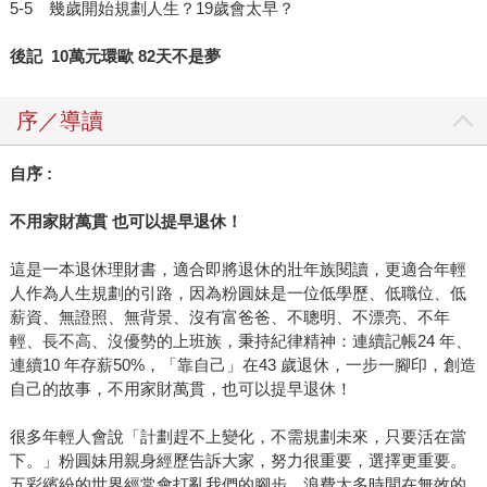
5-5 幾歲開始規劃人生？19歲會太早？
後記 10萬元環歐 82天不是夢
序／導讀
自序 :
不用家財萬貫
也可以提早退休！
這是一本退休理財書，適合即將退休的壯年族閱讀，更適合年輕
人作為人生規劃的引路，因為粉圓妹是一位低學歷、低職位、低
薪資、無證照、無背景、沒有富爸爸、不聰明、不漂亮、不年
輕、長不高、沒優勢的上班族，秉持紀律精神：連續記帳24 年、
連續10 年存薪50%，「靠自己」在43 歲退休，一步一腳印，創造
自己的故事，不用家財萬貫，也可以提早退休！
很多年輕人會說「計劃趕不上變化，不需規劃未來，只要活在當
下。」粉圓妹用親身經歷告訴大家，努力很重要，選擇更重要。
五彩繽紛的世界經常會打亂我們的腳步，浪費太多時間在無效的