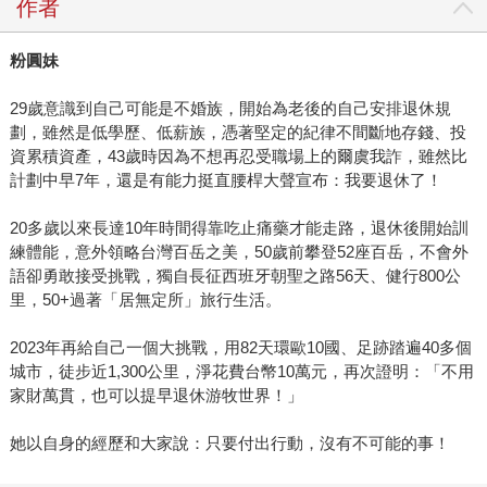
作者
粉圓妹
29歲意識到自己可能是不婚族，開始為老後的自己安排退休規
劃，雖然是低學歷、低薪族，憑著堅定的紀律不間斷地存錢、投
資累積資產，43歲時因為不想再忍受職場上的爾虞我詐，雖然比
計劃中早7年，還是有能力挺直腰桿大聲宣布：我要退休了！
20多歲以來長達10年時間得靠吃止痛藥才能走路，退休後開始訓
練體能，意外領略台灣百岳之美，50歲前攀登52座百岳，不會外
語卻勇敢接受挑戰，獨自長征西班牙朝聖之路56天、健行800公
里，50+過著「居無定所」旅行生活。
2023年再給自己一個大挑戰，用82天環歐10國、足跡踏遍40多個
城市，徒步近1,300公里，淨花費台幣10萬元，再次證明：「不用
家財萬貫，也可以提早退休游牧世界！」
她以自身的經歷和大家說：只要付出行動，沒有不可能的事！