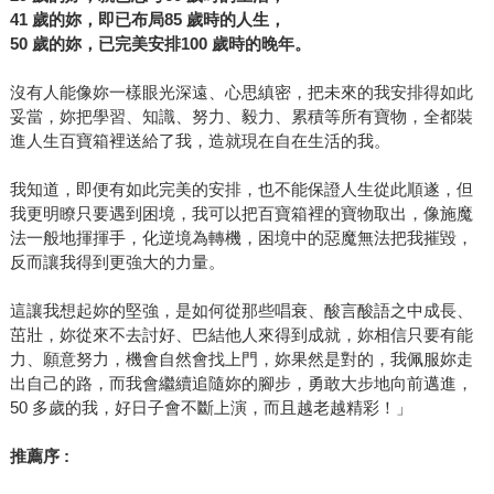
41
歲的妳，即已布局85 歲時的人生，
50
歲的妳，已完美安排100 歲時的晚年。
沒有人能像妳一樣眼光深遠、心思縝密，把未來的我安排得如此
妥當，妳把學習、知識、努力、毅力、累積等所有寶物，全都裝
進人生百寶箱裡送給了我，造就現在自在生活的我。
我知道，即便有如此完美的安排，也不能保證人生從此順遂，但
我更明瞭只要遇到困境，我可以把百寶箱裡的寶物取出，像施魔
法一般地揮揮手，化逆境為轉機，困境中的惡魔無法把我摧毀，
反而讓我得到更強大的力量。
這讓我想起妳的堅強，是如何從那些唱衰、酸言酸語之中成長、
茁壯，妳從來不去討好、巴結他人來得到成就，妳相信只要有能
力、願意努力，機會自然會找上門，妳果然是對的，我佩服妳走
出自己的路，而我會繼續追隨妳的腳步，勇敢大步地向前邁進，
50 多歲的我，好日子會不斷上演，而且越老越精彩！」
推薦序 :