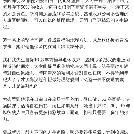
粉圓妹從29 歲開始規劃自己的退休藍圖，大刀一揮，縮衣節食，
每月存下50% 的收入，這再次證明了薪資多寡不重要，能存下來
的才是資產。堅持開源節流10多年之後，當她收到公司不合理的
人事調動通知，可以帥氣的離開職場，展開自己更精彩的人生旅
程。
這一路上的堅持辛苦，達成目標的步驟方法，以及退休後的冒險
故事，她都毫無保留的在書上跟大家分享。
我和我先生自從10 多年前極早退休以來，遇到很多跟我們走上同
樣道路的朋友，大家能提早退休的祕訣大同小異，就是要趁年輕
時對自己夠殘忍，時間帶來的複利才會對自己仁慈。不要等到年
紀大了，才懊悔沒趁年輕做好理財規劃，流逝一去不復返的歲
月，才是最殘忍的。
大家看到她現在自由自在旅居世界各地，登山健走52 座百岳，演
講開課，活得自在精彩，而且如無意外，她接下來20、30、40 年
以後的人生只會有更多精彩故事，而這一切都只需要十多年的努
力。
要成就與一般人不同的人生道路，勢必要很多勇氣，看到粉圓妹