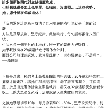
許多領薪族因此對金錢極度焦慮，
但粉圓妹還要加上低學歷、低職位、沒證照……這些劣勢，
她，憑什麼在
43
歲退休
？
「我的退休計劃為何成功？套用現在的流行語就是『超前部
署』，
方法是及早規劃、堅守紀律、嚴格執行，每句話都很像八股口
號，
但我只是一個平凡的上班族，唯一有的是毅力與堅持，
如果我沒有在29歲開始進行退休金計劃，
面對公司無理的調派，就算是腿斷了，爬都要爬去，不是嗎？」
──粉圓妹
不擅長念書、勉強考上高職夜間部的粉圓妹，20多歲就得靠吃止
痛藥才能走路，讓她在29歲意識到「老了誰來養我？」這個問
題，於是擬定退休計劃並嚴格執行，卻又在32歲遇股災負債變卡
奴……以大眾眼光來看，活脫脫是人生失敗組的寫照。
之後她勒緊褲帶10年、每月存薪50%～60%，堅守投資紀律，利