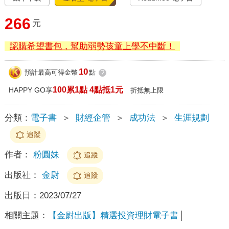
266
元
認購希望書包，幫助弱勢孩童上學不中斷！
10
預計最高可得金幣
點
?
100累1點 4點抵1元
HAPPY GO享
折抵無上限
分類：
電子書
＞
財經企管
＞
成功法
＞
生涯規劃
追蹤
作者：
粉圓妹
追蹤
出版社：
金尉
追蹤
出版日：
2023/07/27
相關主題：
【金尉出版】精選投資理財電子書