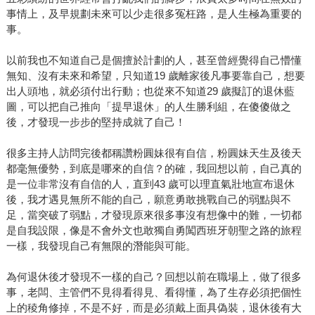
事情上，及早規劃未來可以少走很多冤枉路，是人生極為重要的
事。
以前我也不知道自己是個擅於計劃的人，甚至曾經覺得自己懵懂
無知、沒有未來和希望，只知道19 歲離家後凡事要靠自己，想要
出人頭地，就必須付出行動；也從來不知道29 歲擬訂的退休藍
圖，可以把自己推向「提早退休」的人生勝利組，在傻傻做之
後，才發現一步步的堅持成就了自己！
很多主持人訪問完後都稱讚粉圓妹很有自信，粉圓妹天生及後天
都毫無優勢，到底是哪來的自信？的確，我回想以前，自己真的
是一位非常沒有自信的人，直到43 歲可以理直氣壯地宣布退休
後，我才遇見無所不能的自己，願意勇敢挑戰自己的弱點與不
足，當突破了弱點，才發現原來很多事沒有想像中的難，一切都
是自我設限，像是不會外文也敢獨自勇闖西班牙朝聖之路的旅程
一樣，我發現自己有無限的潛能與可能。
為何退休後才發現不一樣的自己？回想以前在職場上，做了很多
事，老闆、主管們不見得看得見、看得懂，為了生存必須把個性
上的稜角修掉，不是不好，而是必須戴上面具偽裝，退休後有大