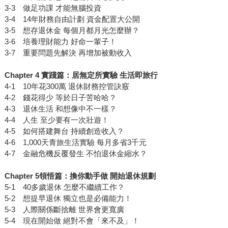
3-3 做足功課 才能無腦投資
3-4 14年財務自由計劃 資金配置大公開
3-5 想存退休金 每個月都月光怎麼辦？
3-6 培養理財能力 好命一輩子！
3-7 重要問題先解決 再增加被動收入
Chapter 4
實踐篇：居無定所實驗
生活即旅行
4-1 10年花300萬 退休財務控管訣竅
4-2 錢花得少 等於日子苦哈哈？
4-3 退休生活 和想像中不一樣？
4-4 人生 至少要有一次壯遊！
4-5 如何搭建舞台 持續創造收入？
4-6 1,000天青旅生活實驗 每月多省3千元
4-7 金融危機反覆發生 不怕退休金縮水？
Chapter 5
領悟篇：換你動手做
開始退休規劃
5-1 40多歲退休 怎麼不繼續工作？
5-2 想提早退休 獨立也是必備能力！
5-3 人際關係斷捨離 世界會更寬廣
5-4 現在開始做 絕對不會「來不及」！