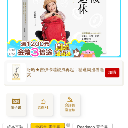
呀哈★吉伊卡哇旋風再起，精選周邊看過
加購
來
寫評價
電子書
喜歡+1
賺金幣
?
紙本平裝
金石堂 電子書
Readmoo 電子書