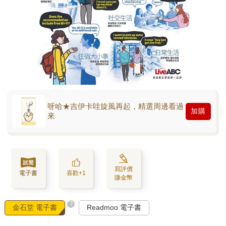
呀哈★吉伊卡哇旋風再起，精選周邊看過
加購
來
寫評價
電子書
喜歡+1
賺金幣
?
金石堂 電子書
Readmoo 電子書