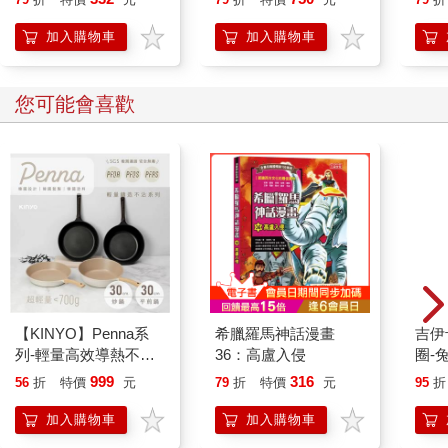
開關
「行
加入購物車
加入購物車
學方
您可能會喜歡
【KINYO】Penna系
希臘羅馬神話漫畫
吉伊卡哇 
列-輕量高效導熱不沾
36：高盧入侵
圈-
平煎鍋30cm
999
316
56
折
特價
元
79
折
特價
元
95
折
加入購物車
加入購物車