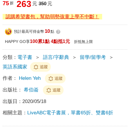
263
75
折
元
350
元
認購希望書包，幫助弱勢孩童上學不中斷！
10
預計最高可得金幣
點
?
100累1點 4點抵1元
HAPPY GO享
折抵無上限
分類：
電子書
＞
語言/字辭典
＞
留學/留學考
＞
英語系國家
追蹤
作者：
Helen Yeh
追蹤
出版社：
希伯崙
追蹤
出版日：
2020/05/18
相關主題：
LiveABC電子書展，單書65折、雙書6折