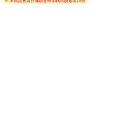
※ 本商品會員日滿額金幣加碼回饋最高15倍
因版權保護，您在金石堂所購買的電子書僅能以金石堂專屬
的閱讀軟體開啟閱讀，無法以其他閱讀器或直接下載檔案。
依據「消費者保護法」第19條及行政院消費者保護處公告之
「通訊交易解除權合理例外情事適用準則」，非以有形媒介
提供之數位內容或一經提供即為完成之線上服務，經消費者
事先同意始提供。（如：電子書、電子雜誌、下載版軟體、
虛擬商品…等），
不受「網購服務需提供七日鑑賞期」的限
制
。為維護您的權益，建議您先使用「試閱」功能後再付款
購買。