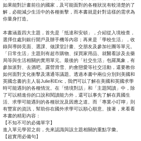
如果能對計畫前往的國家，及可能面對的各種狀況有較清楚的了
解，必能減少生活中的各種衝擊，而本書就是針對這樣的需求為
你量身打造。
本書涵蓋四大主題，首先是「抵達和安頓」，介紹從入境檢查，
選擇住處到銀行開戶及辦手機等內容；再來是「學校生活」，收
錄與導師見面、選課、做課堂計畫、交朋友及參加社團等單元。
「日常生活」主題則有超市購物、採買家用品、就醫看診及去藥
局等與生活相關的實用單元。最後的「社交生活」包羅萬象，有
參加派對、去酒吧、露營滑雪、約會戀愛等社交活動，還要教你
如何面對文化衝擊及溝通等議題。透過本書中兩位分別到美國和
英國念書的主人翁Julie和Eric，我們可以了解在美國和英國求學
時可能遇到的各種情況。在「情境對話」和「主題閱讀」中，除
了可以精進你的口說和閱讀能力外，還可以事先了解在異國生
活、求學可能遇到的各種狀況及因應之道。而「專業小叮嚀」則
有豐富的資訊，幫助你在國外求學可以順心順意。接著，來看看
本書的精彩內容：
【不知不可的必備單字】
進入單元學習之前，先來認識與該主題相關的重點字彙。
【超實用必備句】