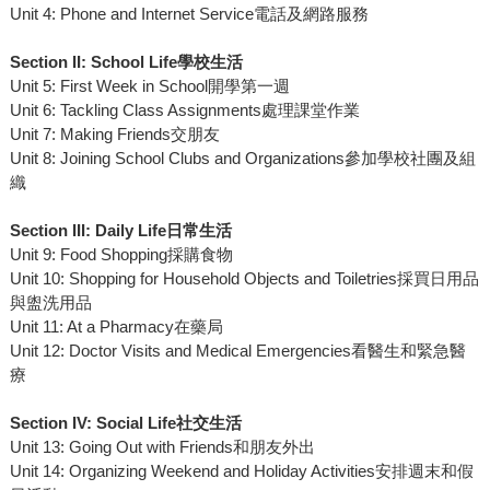
Unit 4: Phone and Internet Service電話及網路服務
Section II: School Life學校生活
Unit 5: First Week in School開學第一週
Unit 6: Tackling Class Assignments處理課堂作業
Unit 7: Making Friends交朋友
Unit 8: Joining School Clubs and Organizations參加學校社團及組
織
Section III: Daily Life日常生活
Unit 9: Food Shopping採購食物
Unit 10: Shopping for Household Objects and Toiletries採買日用品
與盥洗用品
Unit 11: At a Pharmacy在藥局
Unit 12: Doctor Visits and Medical Emergencies看醫生和緊急醫
療
Section IV: Social Life社交生活
Unit 13: Going Out with Friends和朋友外出
Unit 14: Organizing Weekend and Holiday Activities安排週末和假