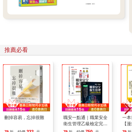
推薦必看
刪掉容易，忘掉很難
職安一點通｜職業安全
一本
衛生管理乙級檢定完勝
【漫
攻略｜2026版(套書)
行動
332
750
79
折
特價
元
79
折
特價
元
79
折