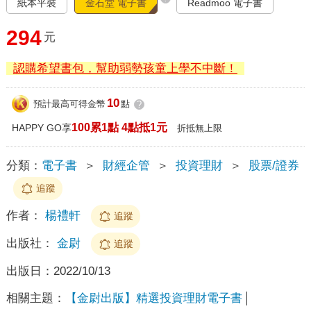
紙本平裝
金石堂 電子書
Readmoo 電子書
294
元
認購希望書包，幫助弱勢孩童上學不中斷！
10
預計最高可得金幣
點
?
100累1點 4點抵1元
HAPPY GO享
折抵無上限
分類：
電子書
＞
財經企管
＞
投資理財
＞
股票/證券
追蹤
作者：
楊禮軒
追蹤
出版社：
金尉
追蹤
出版日：
2022/10/13
相關主題：
【金尉出版】精選投資理財電子書