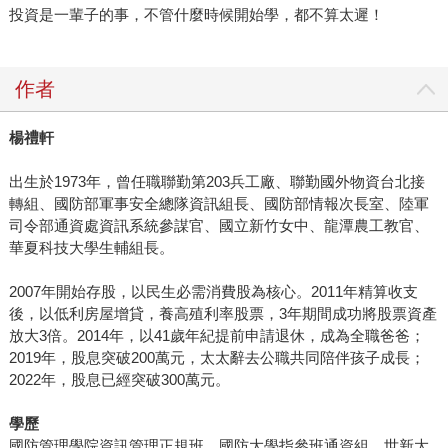
投資是一輩子的事，不管什麼時候開始學，都不算太遲！
作者
楊禮軒
出生於1973年，曾任職聯勤第203兵工廠、聯勤國外物資台北接
轉組、國防部軍事安全總隊資訊組長、國防部情報次長室、陸軍
司令部通資處資訊系統參謀官、國立新竹女中、龍潭農工教官、
華夏科技大學生輔組長。
2007年開始存股，以民生必需消費股為核心。2011年精算收支
後，以低利房屋增貸，養高殖利率股票，3年期間成功將股票資產
放大3倍。2014年，以41歲年紀提前申請退休，成為全職爸爸；
2019年，股息突破200萬元，太太辭去公職共同陪伴孩子成長；
2022年，股息已經突破300萬元。
學歷
國防管理學院資訊管理正規班、國防大學指參班通資組、世新大