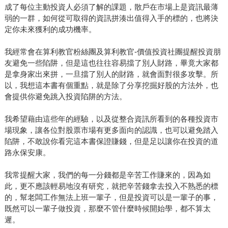
成了每位主動投資人必須了解的課題，散戶在市場上是資訊最薄
弱的一群，如何從可取得的資訊拼湊出值得入手的標的，也將決
定你未來獲利的成功機率。
我經常會在算利教官粉絲團及算利教官-價值投資社團提醒投資朋
友避免一些陷阱，但是這也往往容易擋了別人財路，畢竟大家都
是拿身家出來拼，一旦擋了別人的財路，就會面對很多攻擊。所
以，我想這本書有個重點，就是除了分享挖掘好股的方法外，也
會提供你避免跳入投資陷阱的方法。
我希望藉由這些年的經驗，以及從整合資訊所看到的各種投資市
場現象，讓各位對股票市場有更多面向的認識，也可以避免踏入
陷阱，不敢說你看完這本書保證賺錢，但是足以讓你在投資的道
路永保安康。
我常提醒大家，我們的每一分錢都是辛苦工作賺來的，因為如
此，更不應該輕易地沒有研究，就把辛苦錢拿去投入不熟悉的標
的，幫老闆工作無法上班一輩子，但是投資可以是一輩子的事，
既然可以一輩子做投資，那麼不管什麼時候開始學，都不算太
遲。