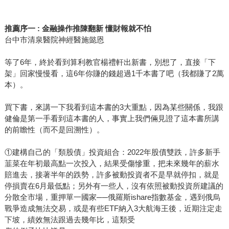
推薦序一 :
金融操作推陳翻新
懂財報就不怕
台中市清泉醫院神經醫施懿恩
等了6年，終於看到算利教官楊禮軒出新書，別想了，直接「下
架」回家慢慢看，這6年你賺的錢超過1千本書了吧（我都賺了2萬
本）。
買下書，來講一下我看到這本書的3大重點，因為某些關係，我跟
健倫是第一手看到這本書的人，事實上我們倆見證了這本書所講
的前瞻性（而不是回溯性）。
①建構自己的「類股債」投資組合：2022年股債雙跌，許多新手
韮菜在年初最高點一次投入，結果受傷慘重，把未來幾年的薪水
賠進去，接著半年的跌勢，許多被動投資者不是早就停扣，就是
停損賣在6月最低點；另外有一些人，沒有依照被動投資所建議的
分散全市場，重押單一國家──俄羅斯ishare指數基金，遇到俄烏
戰爭造成無法交易，或是有些ETF納入3大航海王後，近期注定走
下坡，績效無法跟過去幾年比，這類受