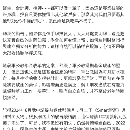
醫生、會計師、律師⋯⋯都可以做一輩子，因為這是專業技能的
終身職，投資只要你懂得比其他散戶多，那麼其實我們只要贏其
他9成比你不懂的散戶，就已經足夠吃喝不盡了。
聽我的勸告，如果你是伸手牌投資人，天天到處要明牌，還是趕
快充實自己的財商知識，學會如何看懂財報，如何運用財務指標
與建立獨立分析的能力，這樣自然可以徜徉在股海，心情不用每
天跟著指數浮浮沈沈。
隨著軍公教年金改革的定案，舒緩了軍公教退撫基金破產的壓
力，但是這也只是延緩基金破產的時間，軍公教因為每月薪水穩
定，每月生活的收支很好計劃，更應該妥善理財，而目前迫在眉
睫將要破產的勞保，影響層面更是廣泛，勞工朋友應該在有能力
賺錢時努力工作、妥善理財，唯有自立自強，才不至於老年時困
頓無助。
記得2014年8月我申請提前退休那個月，登上了《Smart智富》月
刊封面人物，很多網路上的酸言酸語說，這個應該1年後就虧到脫
褲子消失了。可是，我不但沒有消失，仍然持續精進自己，2022
年年初，因為房價大漲，由於之前房貸的抵押物件價值已經翻