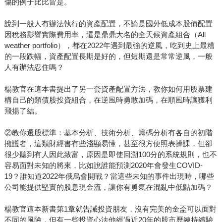
傷的例子比比皆是。
說到一般人有辦法執行的資產配置，不論是國外低成本股債配置
因稅務影響實際費用率，還是鼎鼎大名的全天候資產組合（All
weather portfolio），都在2022年遇到最強的逆風，吃到史上最糟
的一段跌幅，資產配置長期是好的，但短期還是常常逆風，一般
人有辦法忍住嗎？
楊教官在這本書提出了另一套資產配置方法，教你如何用股票建
構自己的類債股投資組合，在逆風時勇敢加碼，在順風時讓獲利
飛揚了結。
②教你選股標準：基本分析、技術分析、籌碼分析有各自的初階
擁護者，這類財經書有些淺顯易懂，甚至很方便照表操課，但卻
很少聽到有人因此致富，原因是即使回溯100分的系統規則，也不
容易面對未知的將來，比如說誰能預測2020年會發生COVID-
19？誰知道2022年俄烏會開戰？當這些未知的事件出現時，哪些
公司能提供堅實的股息現金流，讓你有勇氣在混亂中低點加碼？
楊教官這本新書第1章就告誡投資朋友，沒有完美的金盃可以面對
不同的風險，但有一些投資心法他經過近20年的股市歷練持續驗