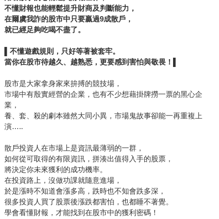
不懂財報也能輕鬆提升財商及判斷能力，
在爾虞我詐的股市中只要贏過
9
成散戶，
就已經足夠吃喝不盡了。
▌
不懂遊戲規則，只好等著被套牢。
當你在股市待越久、越熟悉，更要感到害怕與敬畏！
▌
股市是大家拿身家來拚搏的競技場，
市場中有殷實經營的企業，也有不少想藉掛牌撈一票的黑心企
業，
養、套、殺的劇本雖然大同小異，市場鬼故事卻能一再重複上
演…..
散戶投資人在市場上是資訊最薄弱的一群，
如何從可取得的有限資訊，拼湊出值得入手的股票，
將決定你未來獲利的成功機率。
在投資路上，沒做功課就隨意進場，
於是漲時不知道會漲多高，跌時也不知會跌多深，
很多投資人買了股票後漲跌都害怕，也都睡不著覺。
學會看懂財報，才能找到在股市中的獲利密碼！