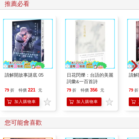
推薦必看
請解開故事謎底 05
日花閃爍：台語的美麗
請解
詞彙&一百首詩
221
356
79
折
特價
元
79
折
特價
元
79
折
加入購物車
加入購物車
您可能會喜歡