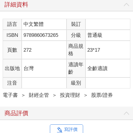
詳細資料
語言
中文繁體
裝訂
ISBN
9789860673265
分級
普通級
商品規
頁數
272
23*17
格
適讀年
出版地
台灣
全齡適讀
齡
注音
級別
電子書
＞
財經企管
＞
投資理財
＞
股票/證券
商品評價
寫評價