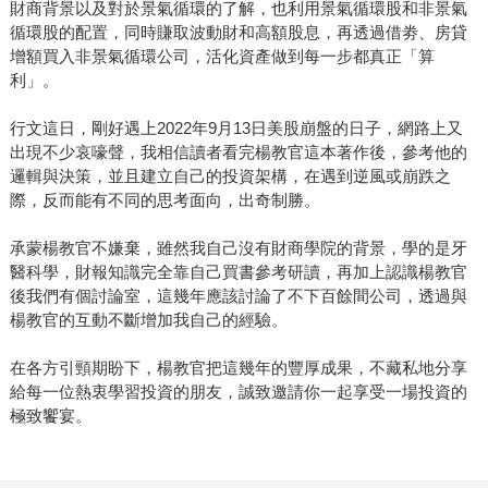
財商背景以及對於景氣循環的了解，也利用景氣循環股和非景氣
循環股的配置，同時賺取波動財和高額股息，再透過借劵、房貸
增額買入非景氣循環公司，活化資產做到每一步都真正「算
利」。
行文這日，剛好遇上2022年9月13日美股崩盤的日子，網路上又
出現不少哀嚎聲，我相信讀者看完楊教官這本著作後，參考他的
邏輯與決策，並且建立自己的投資架構，在遇到逆風或崩跌之
際，反而能有不同的思考面向，出奇制勝。
承蒙楊教官不嫌棄，雖然我自己沒有財商學院的背景，學的是牙
醫科學，財報知識完全靠自己買書參考研讀，再加上認識楊教官
後我們有個討論室，這幾年應該討論了不下百餘間公司，透過與
楊教官的互動不斷增加我自己的經驗。
在各方引頸期盼下，楊教官把這幾年的豐厚成果，不藏私地分享
給每一位熱衷學習投資的朋友，誠致邀請你一起享受一場投資的
極致饗宴。