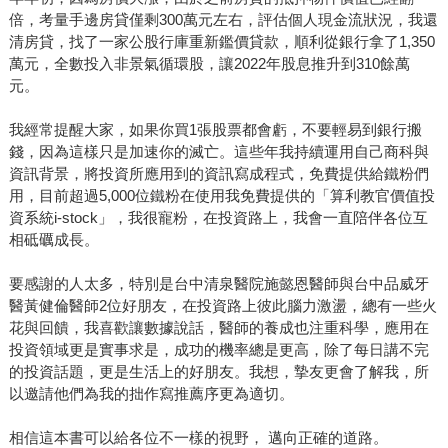
倍，考量手邊房貸僅剩300萬元左右，評估個人現金流狀況，我還
清房貸，找了一家公股行庫重新鑑價貸款，順利從銀行拿了1,350
萬元，全數投入非景氣循環股，讓2022年股息推升到310餘萬
元。
我經常提醒大家，如果你買1張股票都會虧，不要輕易到銀行搬
錢，因為這樣只是加速你的滅亡。這些年我持續運用自己商科與
資訊背景，將投資所應用到的資訊寫成程式，免費提供給鐵粉們
用，目前超過5,000位鐵粉在使用我免費提供的「算利教官價值投
資系統i-stock」，我很寵粉，在投資路上，我會一直陪伴各位互
相砥礪成長。
要感謝的人太多，特別是台中清泉醫院施懿恩醫師與台中品威牙
醫黃健倫醫師2位好朋友，在投資路上彼此腦力激盪，總有一些火
花與回饋，我喜歡讓數據說話，醫師的養成也注重科學，應用在
投資領域更是實事求是，成功的機率總是更高，除了每日講不完
的投資話題，更是生活上的好朋友。我想，摯友更會了解我，所
以邀請他們為我的拙作寫推薦序更為適切。
相信這本書可以給各位不一樣的視野， 邁向正確的道路。