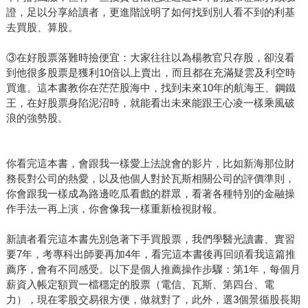
證，足以分享給讀者，更進階說明了如何找到別人看不到的利基
去買股、算股。
③在好股票落難時撿便宜：大家往往以為楊教官只存股，卻沒看
到他很多股票是獲利10倍以上賣出，而且都在充滿疑雲及利空時
買進。這本書教你在茫茫股海中，找到未來10年的航海王、鋼鐵
王，在好股票身陷泥沼時，就能看出未來能跟王心凌一樣乘風破
浪的強勢股。
你看完這本書，會跟我一樣愛上法說會的影片，比如新海那位財
務長對公司的熱愛，以及他個人對於瓦斯相關公司的評價準則，
你會跟我一樣成為路邊吃瓜看戲的群眾，看著各種特別的金融操
作手法一再上演，你會像我一樣重新檢視財報。
新讀者看完這本書先別急著下手買股票，我們學醫光讀書、實習
要7年，考專科出師要再加4年，看完這本書後再回頭看我這篇推
薦序，會有不同感受。以下是個人推薦操作步驟：第1年，每個月
薪資入帳定額買一檔穩定的股票（電信、瓦斯、第四台、電
力），現在零股交易很方便，做就對了，此外，選3個景循股長期