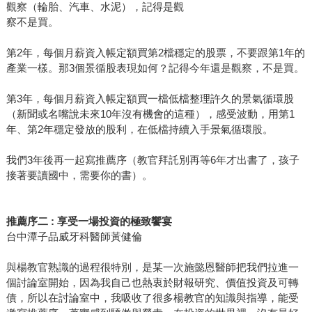
觀察（輪胎、汽車、水泥），記得是觀
察不是買。
第2年，每個月薪資入帳定額買第2檔穩定的股票，不要跟第1年的
產業一樣。那3個景循股表現如何？記得今年還是觀察，不是買。
第3年，每個月薪資入帳定額買一檔低檔整理許久的景氣循環股
（新聞或名嘴說未來10年沒有機會的這種），感受波動，用第1
年、第2年穩定發放的股利，在低檔持續入手景氣循環股。
我們3年後再一起寫推薦序（教官拜託別再等6年才出書了，孩子
接著要讀國中，需要你的書）。
推薦序二 :
享受一場投資的極致饗宴
台中潭子品威牙科醫師黃健倫
與楊教官熟識的過程很特別，是某一次施懿恩醫師把我們拉進一
個討論室開始，因為我自己也熱衷於財報研究、價值投資及可轉
債，所以在討論室中，我吸收了很多楊教官的知識與指導，能受