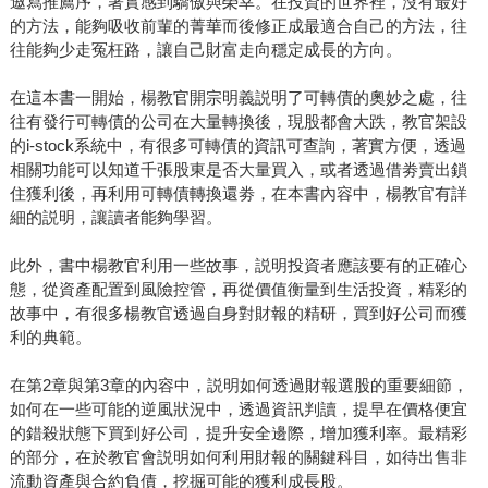
邀寫推薦序，著實感到驕傲與榮幸。在投資的世界裡，沒有最好
的方法，能夠吸收前輩的菁華而後修正成最適合自己的方法，往
往能夠少走冤枉路，讓自己財富走向穩定成長的方向。
在這本書一開始，楊教官開宗明義説明了可轉債的奧妙之處，往
往有發行可轉債的公司在大量轉換後，現股都會大跌，教官架設
的i-stock系統中，有很多可轉債的資訊可查詢，著實方便，透過
相關功能可以知道千張股東是否大量買入，或者透過借劵賣出鎖
住獲利後，再利用可轉債轉換還劵，在本書內容中，楊教官有詳
細的説明，讓讀者能夠學習。
此外，書中楊教官利用一些故事，説明投資者應該要有的正確心
態，從資產配置到風險控管，再從價值衡量到生活投資，精彩的
故事中，有很多楊教官透過自身對財報的精研，買到好公司而獲
利的典範。
在第2章與第3章的內容中，説明如何透過財報選股的重要細節，
如何在一些可能的逆風狀況中，透過資訊判讀，提早在價格便宜
的錯殺狀態下買到好公司，提升安全邊際，增加獲利率。最精彩
的部分，在於教官會説明如何利用財報的關鍵科目，如待出售非
流動資產與合約負債，挖掘可能的獲利成長股。