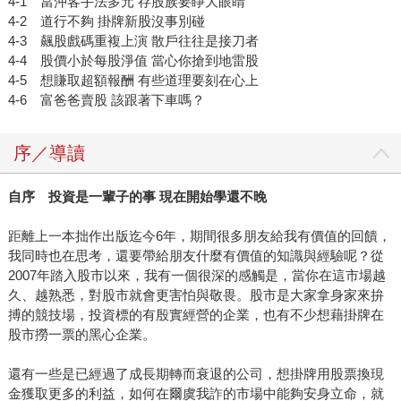
4-1 當沖客手法多元 存股族要睜大眼睛
4-2 道行不夠 掛牌新股沒事別碰
4-3 飆股戲碼重複上演 散戶往往是接刀者
4-4 股價小於每股淨值 當心你搶到地雷股
4-5 想賺取超額報酬 有些道理要刻在心上
4-6 富爸爸賣股 該跟著下車嗎？
序／導讀
自序 投資是一輩子的事
現在開始學還不晚
距離上一本拙作出版迄今6年，期間很多朋友給我有價值的回饋，
我同時也在思考，還要帶給朋友什麼有價值的知識與經驗呢？從
2007年踏入股市以來，我有一個很深的感觸是，當你在這市場越
久、越熟悉，對股市就會更害怕與敬畏。股市是大家拿身家來拚
搏的競技場，投資標的有殷實經營的企業，也有不少想藉掛牌在
股市撈一票的黑心企業。
還有一些是已經過了成長期轉而衰退的公司，想掛牌用股票換現
金獲取更多的利益，如何在爾虞我詐的市場中能夠安身立命，就