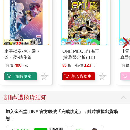
水平檔案-色・愛・
ONE PIECE航海王
【電
落・夢-總集篇
(首刷限定版) 114
真摯
員帶
480
123
特價
元
85
折
特價
元
特價
～(第
預購限定
加入購物車
訂購/退換貨須知
加入金石堂 LINE 官方帳號『完成綁定』，隨時掌握出貨動
態：