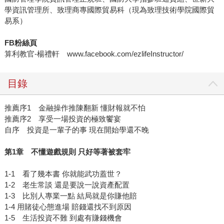
學資訊管理所、致理商專國際貿易科（現為致理技術學院國際貿
易系）
FB
粉絲頁
算利教官-楊禮軒 www.facebook.com/ezlifeInstructor/
目錄
推薦序1 金融操作推陳翻新 懂財報就不怕
推薦序2 享受一場投資的極致饗宴
自序 投資是一輩子的事 現在開始學還不晚
第
1
章 不懂遊戲規則
只好等著被套牢
1-1 看了幾本書 你就能武功蓋世？
1-2 老生常談 還是要說一說資產配置
1-3 比別人專業一點 結局就是你賺他賠
1-4 用賭徒心態進場 賠錢還找不到原因
1-5 生活投資不難 到處有賺錢機會