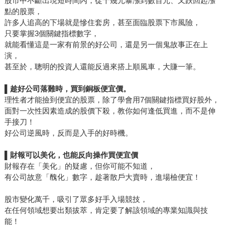
股市中不斷出現短時間內，從十幾元暴漲到數百元、又跌回起漲
點的股票，
許多人追高的下場就是慘住套房，甚至面臨股票下市風險，
只要掌握3個關鍵指標數字，
就能看懂這是一家有前景的好公司，還是另一個鬼故事正在上
演，
甚至於，聰明的投資人還能反過來搭上順風車，大賺一筆。
▌
趁好公司落難時，買到銅板便宜價。
理性者才能撿到便宜的股票，除了學會用7個關鍵指標買好股外，
面對一次性因素造成的股價下殺，教你如何逢低買進，而不是伸
手接刀！
好公司逆風時，反而是入手的好時機。
▌
財報可以美化，也能反向操作買便宜價
財報存在「美化」的疑慮，但你可能不知道，
有公司故意「醜化」數字，趁著散戶大賣時，進場檢便宜！
股市變化萬千，吸引了眾多好手入場競技，
在任何領域想要出類拔萃，肯定要了解該領域的專業知識與技
能！