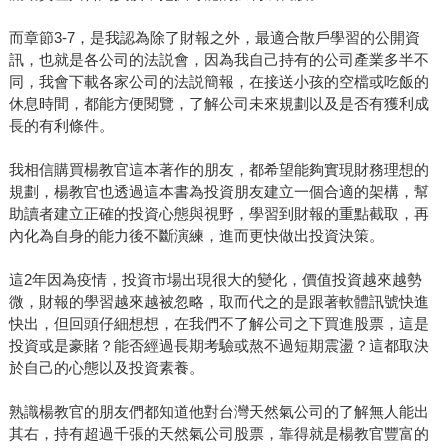
而章節3-7，是我認為除了財報之外，最適合散戶學習的公開資
訊，也就是各公司的法説會，因為我自己持有的公司產業多半不
同，我會下載各家公司的法説簡報，在接送小孩的空檔或吃飯的
休息時間，都能方便閱覽，了解公司未來規劃以及是否有獲利成
長的有利條件。
我相信購買楊教官這本著作的朋友，都希望能夠實現財務理想的
規劃，楊教官也透過這本書為投資朋友建立一個合適的架構，幫
助讀者建立正確的投資心態與視野，學習到財報的重點截取，再
內化為自身的能力後不斷演練，進而更快做出投資決策。
這2年因為疫情，投資市場出現很大的變化，價值投資越來越勢
微，財報的學習越來越被忽略，取而代之的是跟著軟體訊號快進
快出，但回頭仔細想想，在我們不了解公司之下買進股票，這是
投資或是豪賭？能否經過長期考驗或熬不過短期震盪？這都取決
於自己的心態以及投資素養。
熟識楊教官的朋友們都知道他對台灣天然氣公司的了解無人能出
其右，持有超過千張的天然氣公司股票，靠得就是楊教官豐富的