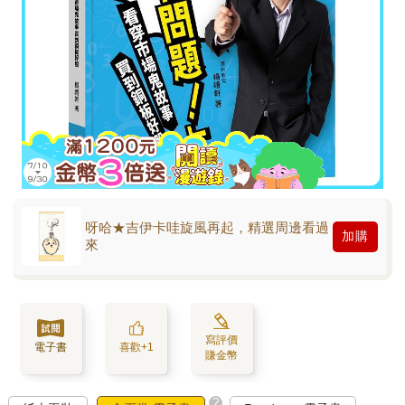
呀哈★吉伊卡哇旋風再起，精選周邊看過
加購
來
寫評價
電子書
喜歡+1
賺金幣
?