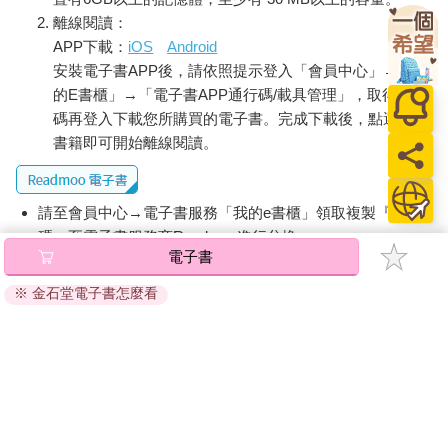
離線閱讀：
APP下載：
iOS
Android
安裝電子書APP後，請依照提示登入「會員中心」→「我
的E書櫃」→「電子書APP通行碼/載具管理」，取得通行
碼再登入下載您所購買的電子書。完成下載後，點選任一
書籍即可開始離線閱讀。
請至會員中心→電子書服務「我的e書櫃」領取複製『兌換
碼』至電子書服務商Readmoo進行兌換。
電子書
退換貨須知：
※ 金石堂電子書怎麼看
因版權保護，您在金石堂所購買的電子書僅能以金石堂專屬
的閱讀軟體開啟閱讀，無法以其他閱讀器或直接下載檔案。
依據「消費者保護法」第19條及行政院消費者保護處公告之
「通訊交易解除權合理例外情事適用準則」，非以有形媒介
提供之數位內容或一經提供即為完成之線上服務，經消費者
事先同意始提供。（如：電子書、電子雜誌、下載版軟體、
虛擬商品…等），
不受「網購服務需提供七日鑑賞期」的限