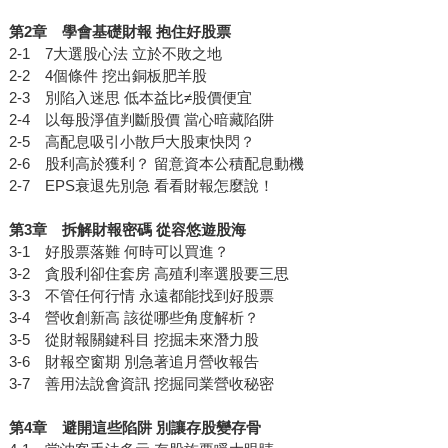
第
2
章
學會基礎財報
抱住好股票
2-1 7大選股心法 立於不敗之地
2-2 4個條件 挖出銅板肥羊股
2-3 別陷入迷思 低本益比≠股價便宜
2-4 以每股淨值判斷股價 當心暗藏陷阱
2-5 高配息吸引小散戶大股東快閃？
2-6 股利高於獲利？ 留意資本公積配息動機
2-7 EPS衰退先別急 看看財報怎麼說！
第
3
章 拆解財報密碼
從容悠遊股海
3-1 好股票落難 何時可以買進？
3-2 貪股利卻住套房 高殖利率選股要三思
3-3 不管任何行情 永遠都能找到好股票
3-4 營收創新高 該從哪些角度解析？
3-5 從財報關鍵科目 挖掘未來潛力股
3-6 財報空窗期 別急著追月營收報告
3-7 善用法說會資訊 挖掘同業營收秘密
第
4
章 避開這些陷阱
別讓存股變存骨