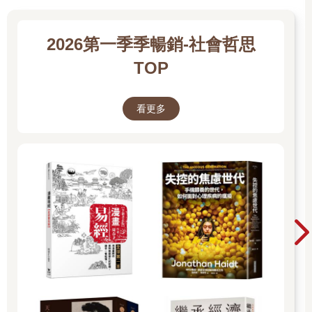
取消影片上架。接著，網路上竟又爆發了更嚴重的公審事件。就
在第三十八集上架後約一個半月，也就是五月十四日當天，製作
2026第一季季暢銷-社會哲思
單位又以「『擂臺裝事件』後續」為題，在YouTube上傳了節目
的未播出片段。
TOP
影片中有一幕是除了木村之外的兩位女室友，在雙層公寓的某間
房間裡討論著擂臺裝事件。後來，影片中還出現了這樣的場景：
當女室友問到「妳覺得都是他（不慎誤洗擂臺裝的男室友）的錯
看更多
嗎？」時，木村花說：「嗯，我覺得是他的錯。如果硬要說我有
什麼的話，只能說我把衣服擺著沒趕快拿出來晾是有點糟糕。」
室友們提醒她：「是妳亂丟重要的東西，妳自己也有責任。」木
村花聽完便哭了起來，並離開了房間。「嗚嗚嗚……」影片裡還
傳來她的啜泣聲。
四天後，也就是五月十八日，無線電視臺也播出了節目的第三十
八集，知道「擂臺裝事件」的觀眾愈來愈多。
「拜託妳快從節目畢業好不好？」
「妳早點消失，大家就可以過得幸福快樂了啊！快滾吧妳！」
「顏值低，個性差，這種人還有資格活下去嗎？」
木村花的推特和IG上充斥著諸如此類的冷血言論。接著，她貼出