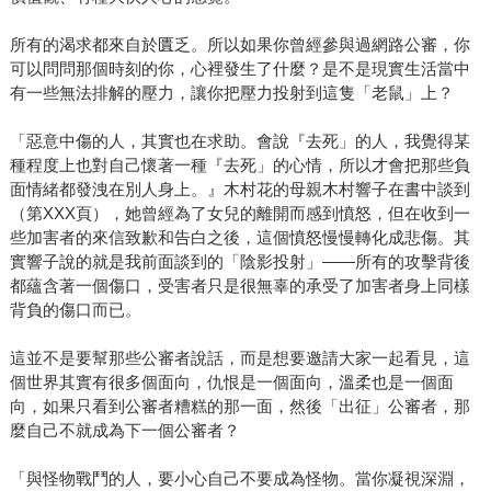
所有的渴求都來自於匱乏。所以如果你曾經參與過網路公審，你
可以問問那個時刻的你，心裡發生了什麼？是不是現實生活當中
有一些無法排解的壓力，讓你把壓力投射到這隻「老鼠」上？
「惡意中傷的人，其實也在求助。會說『去死」的人，我覺得某
種程度上也對自己懷著一種『去死」的心情，所以才會把那些負
面情緒都發洩在別人身上。』木村花的母親木村響子在書中談到
（第XXX頁），她曾經為了女兒的離開而感到憤怒，但在收到一
些加害者的來信致歉和告白之後，這個憤怒慢慢轉化成悲傷。其
實響子說的就是我前面談到的「陰影投射」——所有的攻擊背後
都蘊含著一個傷口，受害者只是很無辜的承受了加害者身上同樣
背負的傷口而已。
這並不是要幫那些公審者說話，而是想要邀請大家一起看見，這
個世界其實有很多個面向，仇恨是一個面向，溫柔也是一個面
向，如果只看到公審者糟糕的那一面，然後「出征」公審者，那
麼自己不就成為下一個公審者？
「與怪物戰鬥的人，要小心自己不要成為怪物。當你凝視深淵，