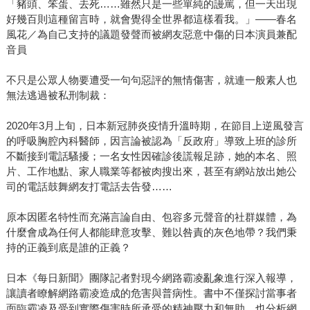
「豬頭、笨蛋、去死……雖然只是一些單純的謾罵，但一天出現
好幾百則這種留言時，就會覺得全世界都這樣看我。」——春名
風花／為自己支持的議題發聲而被網友惡意中傷的日本演員兼配
音員
不只是公眾人物要遭受一句句惡評的無情傷害，就連一般素人也
無法逃過被私刑制裁：
2020年3月上旬，日本新冠肺炎疫情升溫時期，在節目上逆風發言
的呼吸胸腔內科醫師，因言論被認為「反政府」導致上班的診所
不斷接到電話騷擾；一名女性因確診後謊報足跡，她的本名、照
片、工作地點、家人職業等都被肉搜出來，甚至有網站放出她公
司的電話鼓舞網友打電話去告發……
原本因匿名特性而充滿言論自由、包容多元聲音的社群媒體，為
什麼會成為任何人都能肆意攻擊、難以咎責的灰色地帶？我們秉
持的正義到底是誰的正義？
日本《每日新聞》團隊記者對現今網路霸凌亂象進行深入報導，
讓讀者瞭解網路霸凌造成的危害與普病性。書中不僅探討當事者
面臨霸凌及受到實際傷害時所承受的精神壓力和無助，也分析網