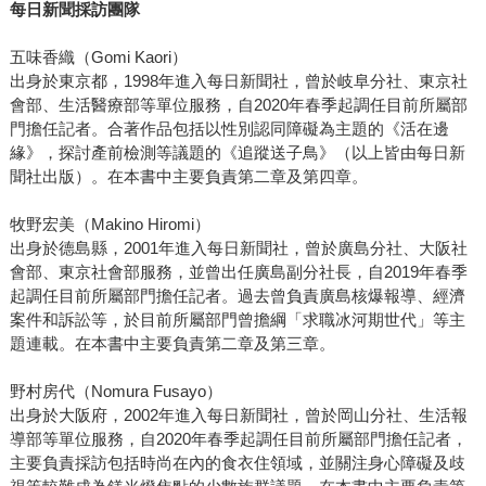
每日新聞採訪團隊
五味香織（Gomi Kaori）
出身於東京都，1998年進入每日新聞社，曾於岐阜分社、東京社
會部、生活醫療部等單位服務，自2020年春季起調任目前所屬部
門擔任記者。合著作品包括以性別認同障礙為主題的《活在邊
緣》，探討產前檢測等議題的《追蹤送子鳥》（以上皆由每日新
聞社出版）。在本書中主要負責第二章及第四章。
牧野宏美（Makino Hiromi）
出身於德島縣，2001年進入每日新聞社，曾於廣島分社、大阪社
會部、東京社會部服務，並曾出任廣島副分社長，自2019年春季
起調任目前所屬部門擔任記者。過去曾負責廣島核爆報導、經濟
案件和訴訟等，於目前所屬部門曾擔綱「求職冰河期世代」等主
題連載。在本書中主要負責第二章及第三章。
野村房代（Nomura Fusayo）
出身於大阪府，2002年進入每日新聞社，曾於岡山分社、生活報
導部等單位服務，自2020年春季起調任目前所屬部門擔任記者，
主要負責採訪包括時尚在內的食衣住領域，並關注身心障礙及歧