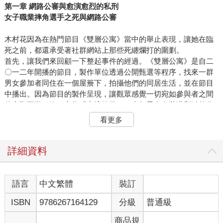
第一章 網路公審與愈演愈烈的私刑
女子職業摔角選手之死與網路公審
木村花因為在熱門節目《雙層公寓》當中的舉止表現，讓她在臨
死之前，都還承受著社群網站上那些死纏爛打的圍剿。
首先，讓我們來回顧一下整起事件的經過。《雙層公寓》是自二
〇一二年開播的節目，製作單位透過公開甄選等程序，找來一群
男女參加者同住在一個屋簷下，拍攝他們的同居生活，並在節目
中播出。因為節目的製作呈現，讓觀眾感覺一切宛如參與者之間
的實際互動，故稱之為「實境節目」。青年男女在裝潢別緻的分
租公寓裡，過著時尚有型的生活，再加入年輕人才有的夢想與戀
看更多
愛元素。每一季都會更換不同的參加者，還運用了許多創意巧
思，以免觀眾看膩。節目暱稱「teraha」傳遍日本社會，甚至後
來還出版了相關書籍，也翻拍成電影。
詳細資料
木村花是在二〇一九年秋季時住進了雙層公寓。
「新一季的雙層公寓在東京！二〇二〇年，六位男女成員，在受
到全球熱切關注的TOKYO，展開一段沒有劇本的全新青春時光。
語言
中文繁體
裝訂
〉
ISBN
9786267164129
分級
普通級
截至二〇二〇年八月，在富士電視臺的官方網站上，還留有這篇
對該季節目內容的介紹。節目中的某個場景，成了引爆網友群起
商品規