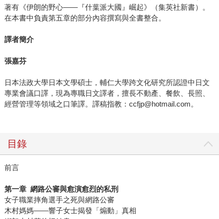
著有《伊朗的野心——『什葉派大國』崛起》（集英社新書）。
在本書中負責第五章的部分內容撰寫與全書整合。
譯者簡介
張嘉芬
日本法政大學日本文學碩士，輔仁大學跨文化研究所認證中日文
專業會議口譯，現為專職日文譯者，擅長不動產、餐飲、長照、
經營管理等領域之口筆譯。譯稿指教：ccfjp@hotmail.com。
目錄
前言
第一章 網路公審與愈演愈烈的私刑
女子職業摔角選手之死與網路公審
木村媽媽——響子女士揭發「煽動」真相