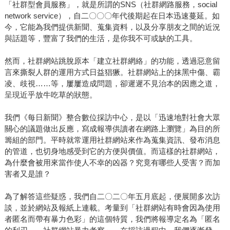
「社群型會員服務」，就是所謂的SNS（社群網路服務，social
network service），自二〇〇〇年代後期起在日本迅速蔓延。如
今，它能為我們提供新聞、蒐集資料，以及分享朋友之間的近況
與話題等，豐富了我們的生活，是你我不可或缺的工具。
然而，社群網站跳脫原本「建立社群網絡」的功能，透過惡意留
言來撕裂人群的運用方式日益猖獗。社群網站上的抹黑中傷、霸
凌、歧視……等，屢屢造成問題，卻遲遲不見治本的因應之道，
呈現近乎放牛吃草的狀態。
我們《每日新聞》整合數位採訪中心，是以「迅速地對社會大眾
關心的議題做出反應，寫成報導供讀者在網路上瀏覽」為目的所
籌組的部門。平時就常運用社群網站來作為蒐集資訊、發布消息
的管道，也切身地感受到它的方便與價值。而這樣的社群網站，
為什麼會被用來當作使人不幸的凶器？究竟有哪些人受害？而加
害者又是誰？
為了解答這些疑惑，我們自二〇二〇年五月底起，便展開多次訪
談，並於網站及報紙上連載。考量到「社群網站有時會因為使用
者匿名而帶有暴力色彩」的這個特質，我們將報導定名為「匿名