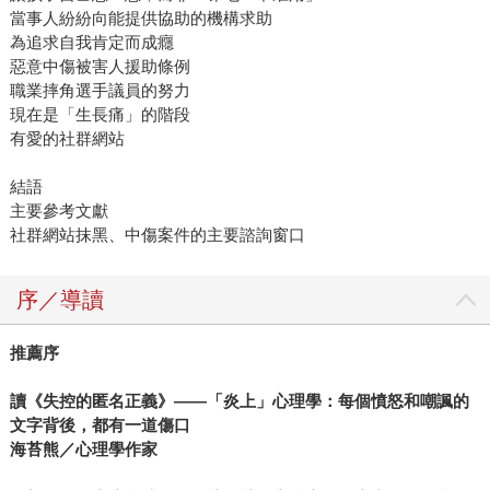
當事人紛紛向能提供協助的機構求助
為追求自我肯定而成癮
惡意中傷被害人援助條例
職業摔角選手議員的努力
現在是「生長痛」的階段
有愛的社群網站
結語
主要參考文獻
社群網站抹黑、中傷案件的主要諮詢窗口
序／導讀
推薦序
讀《失控的匿名正義》
——
「炎上」心理學：每個憤怒和嘲諷的
文字背後，都有一道傷口
海苔熊／心理學作家