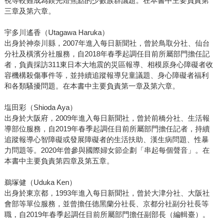
視等較難成為鎂光燈焦點的少數族群議題。在本書中主要負責第
三章及第六章。
宇多川遙香（Utagawa Haruka）
出身於神奈川縣，2007年進入每日新聞社，曾於鳥取分社、仙台
分社及橫濱分社服務，自2018年春季起調任目前所屬部門擔任記
者，負責採訪311東日本大地震的災區報導、相模原身心障礙者收
容機構殺傷事件等，並持續追蹤報導兒童議題、身心障礙者福利
和各類騷擾問題。在本書中主要負責第一章及第六章。
塩田彩（Shioda Aya）
出身於大阪府，2009年進入每日新聞社，曾於前橋分社、生活報
導部位服務，自2019年春季起調任目前所屬部門擔任記者，持續
追蹤報導心智障礙或發展障礙者的生活扶助、漢生病問題、性暴
力問題等。2020年曾參與國際婦女節企劃「串起每個聲音」。在
本書中主要負責第四章及第五章。
鵜塚健（Uduka Ken）
出身於東京都，1993年進入每日新聞社，曾於大津分社、大阪社
會部等單位服務，並曾擔任德黑蘭分社長、京都分社副分社長等
職，自2019年春季起調任目前所屬部門擔任副部長（編輯臺）。