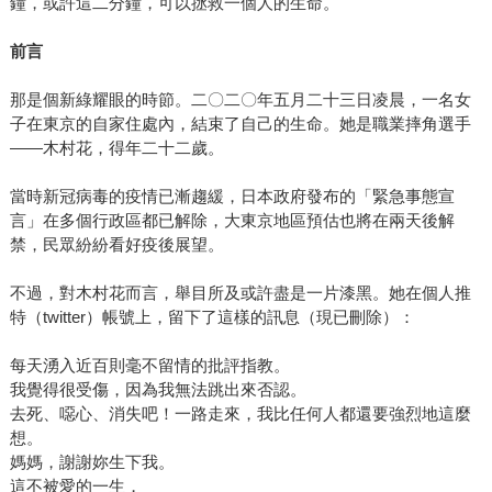
鐘，或許這二分鐘，可以拯救一個人的生命。
前言
那是個新綠耀眼的時節。二〇二〇年五月二十三日凌晨，一名女
子在東京的自家住處內，結束了自己的生命。她是職業摔角選手
——木村花，得年二十二歲。
當時新冠病毒的疫情已漸趨緩，日本政府發布的「緊急事態宣
言」在多個行政區都已解除，大東京地區預估也將在兩天後解
禁，民眾紛紛看好疫後展望。
不過，對木村花而言，舉目所及或許盡是一片漆黑。她在個人推
特（twitter）帳號上，留下了這樣的訊息（現已刪除）：
每天湧入近百則毫不留情的批評指教。
我覺得很受傷，因為我無法跳出來否認。
去死、噁心、消失吧！一路走來，我比任何人都還要強烈地這麼
想。
媽媽，謝謝妳生下我。
這不被愛的一生，