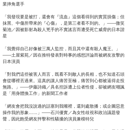
業摔角選手
「我發現要是被打，還會有『流血』這個看得到的實質損傷；但
抹黑、中傷所帶來的『心傷』，是第三者看不到的。」——微笑
菊池／因被影射為殺人兇手的不實謠言而遭受死亡威脅的日本諧
星
「我覺得自己好像被三萬人監控，而且其中還有殺人魔王。」
——土屋紫苑／因在推特發表對時事的感想評論而被網友攻擊的
日本演員
「對我們這些被害人而言，既看不到敵人的長相，也不知道石頭
會從哪裡丟過來。這真的讓人痛苦至極，痛苦到心都被逼得走投
無路。」——伊藤詩織／具名控訴遭上位者性侵，卻被網友嘲諷
是「用身體換工作」的新聞工作者
「網友會把我沒說過的話塞到我嘴裡，還到處散播；或企圖惡意
操作我的形象……」——石川優實／為女性歧視和政治議題發
聲，因此飽受網友抨擊和性騷擾的演員兼模特兒