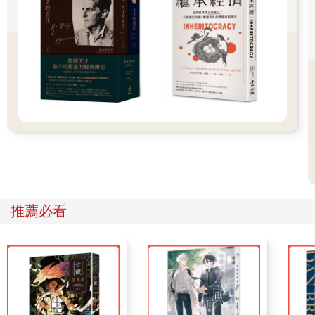
了本書一開始所介紹的那段文字，在二十二歲的青春年華，結束
了她的一生。
驚人的是，網友的抹黑、中傷，在木村花死後仍持續延燒。
「真感謝妳自行了斷，我又有精神了（^_^）」
「話說回來，這傢伙怎麼看都是自作自受吧？」
「『以死搏取同情』這一招，未免也太好用了吧？社會大眾對她
太好了」
幾天後，不論是在木村生前或死後留下的中傷留言，多數都連同
帳號一併刪除了。想必是網友發現茲事體大，擔心被追究法律責
任的緣故吧。
推薦必看
木村媽媽——響子女士揭發「煽動」真相
我們的記者持續與木村花的媽媽——木村響子（四十三歲）聯
繫，表示「很想聽聽您怎麼說」，並再三邀訪。就在木村花死後
一個多月，記者收到了木村響子寄來的一封電子郵件，表示同意
受訪。