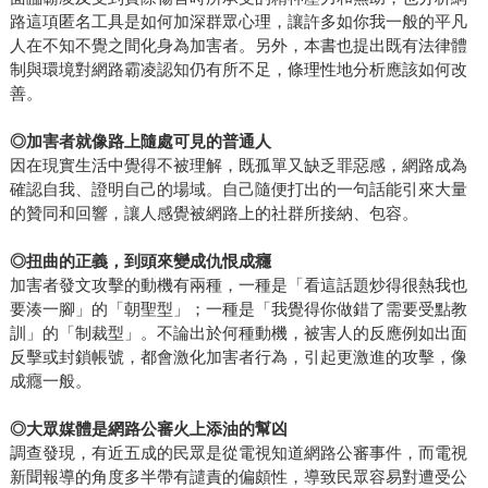
路這項匿名工具是如何加深群眾心理，讓許多如你我一般的平凡
人在不知不覺之間化身為加害者。另外，本書也提出既有法律體
制與環境對網路霸凌認知仍有所不足，條理性地分析應該如何改
善。
◎
加害者就像路上隨處可見的普通人
因在現實生活中覺得不被理解，既孤單又缺乏罪惡感，網路成為
確認自我、證明自己的場域。自己隨便打出的一句話能引來大量
的贊同和回響，讓人感覺被網路上的社群所接納、包容。
◎
扭曲的正義，到頭來變成仇恨成癮
加害者發文攻擊的動機有兩種，一種是「看這話題炒得很熱我也
要湊一腳」的「朝聖型」；一種是「我覺得你做錯了需要受點教
訓」的「制裁型」。不論出於何種動機，被害人的反應例如出面
反擊或封鎖帳號，都會激化加害者行為，引起更激進的攻擊，像
成癮一般。
◎
大眾媒體是網路公審火上添油的幫凶
調查發現，有近五成的民眾是從電視知道網路公審事件，而電視
新聞報導的角度多半帶有譴責的偏頗性，導致民眾容易對遭受公