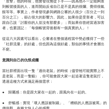
「攻擊」他的時候，他會發現無從下手——因為他不一定能夠查
到帳號後面的人，進而開始反省自己是不是真的很爛、覺得很氣
餒等等。事實上，作者發現參與網路公審的人很少（百分之一到
百分之三），卻占很大的影響力。因此，如果你是受害者，可以
跟自己說「討厭你的人並沒有那麼多」；而如果你曾經當過加害
者，也要謹記：「每個帳號背後都有一個真實的人」！
從這六大因素可以看出，公審者在整個過程當中勢必獲得了一些
「社群流量」的好處，但也因為這個好處，類似的事情才會層出
不窮。
意識到自己的仇恨成癮
當社群裡面出現一隻「過街老鼠」的時候（儘管牠可能實際上不
是老鼠，而是一隻貓），你可能會跟大家一起追著這隻老鼠打，
透過這種方式來滿足兩個需求：
● 歸屬感：你是跟大家在一起的，跟風向在一起的。
● 舒暢感：實現「壞人應該被制裁」、「糟糕的人應該被罵」的
價值觀、有種大快人心的感覺。