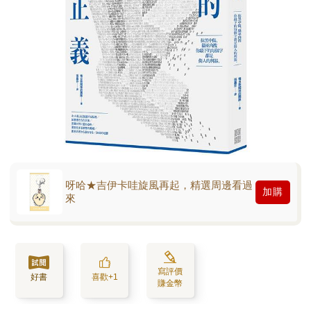
呀哈★吉伊卡哇旋風再起，精選周邊看過
加購
來
寫評價
好書
喜歡+1
賺金幣