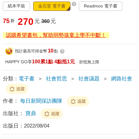
?
紙本平裝
金石堂 電子書
Readmoo 電子書
270
75
折
元
360
元
認購希望書包，幫助弱勢孩童上學不中斷！
10
預計最高可得金幣
點
?
100累1點 4點抵1元
HAPPY GO享
折抵無上限
分類：
電子書
＞
社會哲思
＞
社會議題
＞
網路社會
追蹤
作者：
每日新聞採訪團隊
追蹤
出版社：
寶鼎
追蹤
出版日：
2022/08/04