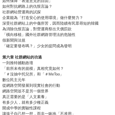
如何保障「表達意見的自由」
如何對抗網路上的仇恨言論？
社群網站營運商的試探
企業能為「打造安心的使用環境」做什麼努力？
深受社群網站上的中傷所苦，因而陸續有民眾尋短的韓國
為消除仇恨言論，對營運商祭出天價罰款
「橫向移植」國外社群網路管理法的危險性
假新聞與法規
「確定要發布嗎？」少女的提問成為發明
第六章 社群網站的功過
一則推特撼動政壇
「前所未有的規模」真相究竟如何？
「＃沒抽中托兒所」和「＃MeToo」
數位民主元年
從網路空間發展到現實社會的行動
網路空間並不是另一個世界
真正需要的是「人文素養」
有多少人，就有多少種正義
開成中學的實驗性課程
讓孩子自己想一想，而非一昧地「不准用」