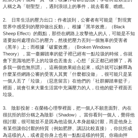
人稱之為「朝聖型」，遇到浪頭上的事件，就去看看、瞧瞧。
2. 日常生活的壓力出口：作者談到，公審者有可能是「對現實
世界中感受到的壓抑做出反動」。根據「黑羊效應」（Black
Sheep Effect）的觀點，那些在網路上攻擊他人的人，可能是不知
道要如何處理自己的壓力，然後把壓力丟到一個無辜的受害者
（黑羊）上；而根據「破窗效應」（Broken Windows
Theory），當一臺腳踏車的籃子裡已經有一點垃圾的時候，你就
會下意識地把手上的垃圾也丟進去，心想「反正都已經髒了，再
多我一個也無所謂」。這兩個效果組合起來，或許就可以解釋為
什麼某些網路公審的受害人其實「什麼都沒做」，很可能只是某
一個人丟了「垃圾」（惡意留言）在他們的「社群腳踏車籃子」
裡面，就會引來大量生活當中充滿壓力的人，往他的籃子裡面丟
垃圾。
3. 陰影投射：在榮格心理學裡面，把一個人不願意面對、內在
很抗拒的部分稱之為陰影（Shadow）。當你看到一個人，覺得他
很討厭，很可能並不是因為他這個人本身超級討厭，而是他身上
有某些讓你討厭的特質（例如肥胖、講話比較直接），你抗拒成
為這樣的人，或者是你身上也有一點點這樣的特質。你藉由抨