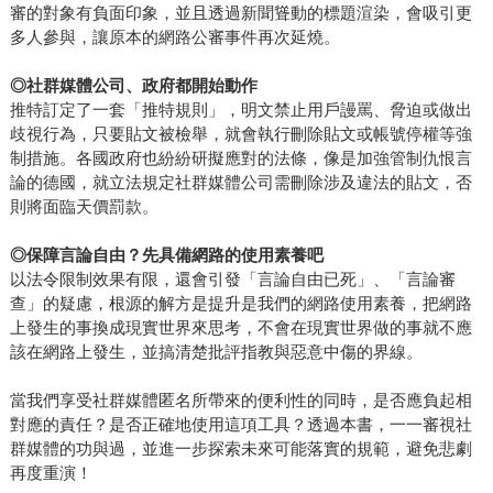
審的對象有負面印象，並且透過新聞聳動的標題渲染，會吸引更
多人參與，讓原本的網路公審事件再次延燒。
◎
社群媒體公司、政府都開始動作
推特訂定了一套「推特規則」，明文禁止用戶謾罵、脅迫或做出
歧視行為，只要貼文被檢舉，就會執行刪除貼文或帳號停權等強
制措施。各國政府也紛紛研擬應對的法條，像是加強管制仇恨言
論的德國，就立法規定社群媒體公司需刪除涉及違法的貼文，否
則將面臨天價罰款。
◎
保障言論自由？先具備網路的使用素養吧
以法令限制效果有限，還會引發「言論自由已死」、「言論審
查」的疑慮，根源的解方是提升是我們的網路使用素養，把網路
上發生的事換成現實世界來思考，不會在現實世界做的事就不應
該在網路上發生，並搞清楚批評指教與惡意中傷的界線。
當我們享受社群媒體匿名所帶來的便利性的同時，是否應負起相
對應的責任？是否正確地使用這項工具？透過本書，一一審視社
群媒體的功與過，並進一步探索未來可能落實的規範，避免悲劇
再度重演！