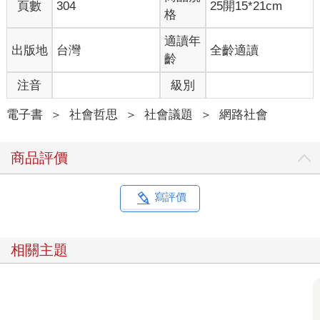
抹黑、中傷木村花的導火線——那就是二〇二〇年三月底，於線
頁數
304
25開15*21cm
格
上影音平臺「網飛」（Netflix）上架的第三十八集當中，所發生
的「擂臺裝事件」。
適讀年
出版地
台灣
全齡適讀
某位參與本季節目的男性成員，不慎將木村花在比賽時穿的擂臺
齡
裝丟進了共用的洗衣、烘衣機。木村花口中「和我這條命差不多
重要」的服裝因而縮水，變成無法穿著的狀態。接著，節目便進
注音
級別
入了最具爭議的一幕。
鏡頭來到飯廳，雙層公寓的室友們表情凝重地圍坐在桌邊。男室
電子書
＞
社會哲思
＞
社會議題
＞
網路社會
友說了聲「抱歉」向木村花賠罪，但她隨即連珠炮似地回話，脫
口說出：「既然大家要住在一起，那就多為別人著想一點好
商品評價
嗎！」等等，還出手拍掉男室友的帽子，說：「戴那什麼自以為
是的帽子！」
這個場景一上架播出，旋即引爆社群網站上的「隆隆砲火」。木
寫評價
村花的推特帳號湧入網友的中傷回覆。為了讓各位瞭解當時的實
際情況，謹以留言原貌呈現（以下皆同）如下：
相關主題
「快給我從teraha消失～」
「有夠噁心！真脆弱。」
「妳是個人嗎？真是隻大猩猩欸妳ww」
事件爆發後，木村花曾企圖輕生。然而，製作單位並未因此