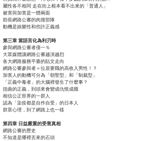
屬性各不相同 走在街上根本看不出來的「普通人」
被害與加害是一體兩面
助長網路公審的肉搜部隊
動機是娛樂性和些許正義感
第三章 當語言化為利刃時
參與網路公審者僅一％
大眾媒體讓網路公審越演越烈
各大網路服務平臺的貼文走向
網路公審參與者＝位居要職的高收入男性！？
加害人的動機可分為「朝聖型」和「制裁型」
「正義中毒者」的大腦裡發生了什麼事？
扭曲的正義，到頭來會變成仇恨成癮
相信公正世界的一群人
認為「染疫都是自作自受」的日本人
群眾心理，到了網路上也一樣
第四章 日益嚴重的受害真相
網路公審的歷史
不知道是哪裡丟來的石頭