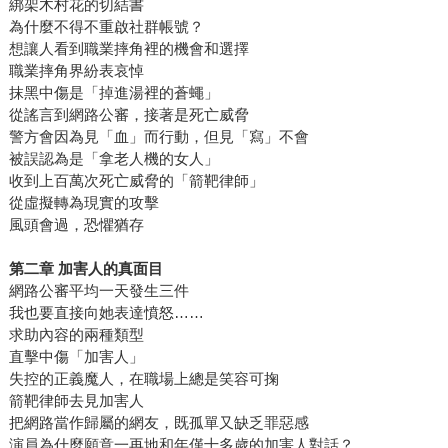
綁架木村花的切結書
為什麼不得不重啟社群帳號？
想讓人看到職業摔角裡的機會和選擇
職業摔角界紛表哀悼
抹黑中傷是「掉進湯裡的蒼蠅」
從謠言到網路公審，接著是死亡威脅
警方會因為見「血」而行動，但見「寫」不會
被誤認為是「拿老人機的女人」
收到上百萬次死亡威脅的「箭靶律師」
從虛擬轉為現實的攻擊
風頭會過，恐懼猶存
第二章 加害人的真面目
網路公審平均一天發生三件
我也要直接向她表達憤怒……
求助內容的兩種類型
直擊中傷「加害人」
失控的正義魔人，在職場上總是笑容可掬
箭靶律師去見加害人
把網路當作歸屬的網友，既孤單又缺乏罪惡感
演員為什麼願意一再地和年僅十多歲的加害人對話？