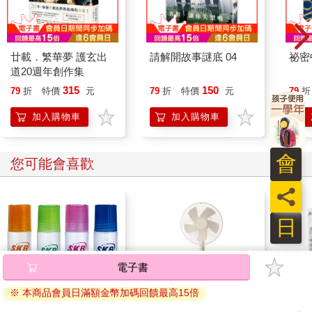
「我只希望能讓大家知道小花選擇走上絕路的幕後真相。只要對
這件事有幫助，任何採訪我都願意配合。」
二〇二〇年七月四日下午，雙方約在東京市區某處見面。在初相
識的記者面前，木村響子說出了在引發網友圍剿的那一幕播出之
廿載．繁華夢 護玄出
請解開故事謎底 04
祕密
前，富士電視臺操作了什麼樣的「煽動」。
道20週年創作集
三月底，在「擂臺服事件」上架播出，並於社群網站引發網路公
315
150
79
折
特價
元
79
折
特價
元
79
折
審後，木村響子得知木村花曾企圖輕生，隨即與她聯絡。當時木
村花一再表示「因為我引起網友砲轟，覺得很抱歉，所以才割了
加入購物車
加入購物車
一下（手腕）而已，沒問題的」、「別擔心」。
「網友砲轟很快就會平息了。只不過是一群不負責任的人，躲在
安全的地方亂丟石頭而已。妳千萬不要迷失自己，別忘了那些在
會
您可能會喜歡
妳心目中很重要的人，別忘了妳珍惜他們的那份心。」
木村響子在電子郵件裡寫下這些話來鼓勵女兒，而木村花也把這
員
一番話截圖下來珍藏。
木村花是在五月十五日，也就是她死前一週，向木村響子訴說了
日
雙層公寓中「擂臺服事件」橋段的幕後安排。那天木村花去為她
最愛的奶奶慶生，回程木村響子開車送她回住處時，她在車上這
麼說道：
電子書
「製作單位的人煽動我，要我給對方一記耳光。我（是個職業摔
※ 本商品會員日滿額金幣加碼回饋最高15倍
角選手）不能出手打他，所以才拍掉他的帽子。」
木村響子說，當時女兒的眼裡滿是淚水。