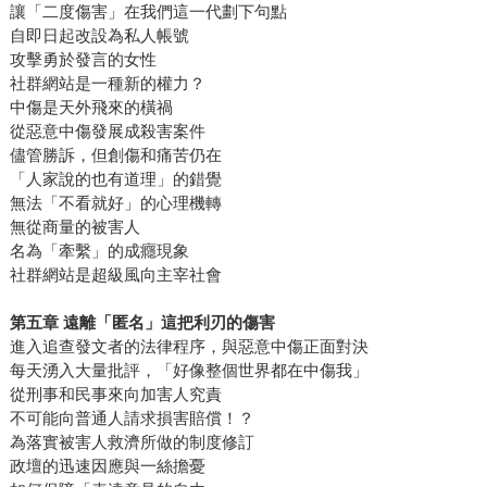
讓「二度傷害」在我們這一代劃下句點
自即日起改設為私人帳號
攻擊勇於發言的女性
社群網站是一種新的權力？
中傷是天外飛來的橫禍
從惡意中傷發展成殺害案件
儘管勝訴，但創傷和痛苦仍在
「人家說的也有道理」的錯覺
無法「不看就好」的心理機轉
無從商量的被害人
名為「牽繫」的成癮現象
社群網站是超級風向主宰社會
第五章 遠離「匿名」這把利刃的傷害
進入追查發文者的法律程序，與惡意中傷正面對決
每天湧入大量批評，「好像整個世界都在中傷我」
從刑事和民事來向加害人究責
不可能向普通人請求損害賠償！？
為落實被害人救濟所做的制度修訂
政壇的迅速因應與一絲擔憂