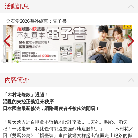
活動訊息
金石堂2026海外優惠：電子書
內容簡介
「木村花條款」通過！
混亂的失控正義迎來秩序
日本國會最新修法，網路霸凌者將被依法開罰！
「每天湧入近百則毫不留情地批評指教……去死、噁心、消失
吧！一路走來，我比任何都還要強烈地這麼想。」 ——木村花／
因《雙層公寓》「擂臺裝」事件被網友群起出征而走上絕路的職