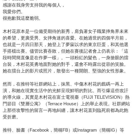
感謝在我身旁支持我的每個人，
我愛你們。
很抱歉我這麼脆弱。
木村花原本是一位備受期待的新秀，肩負著女子職業摔角界未來
的希望，更廣受男、女摔角迷的喜愛。在她過世的四個半月前，
也就是一月四日那天，她登上了夢寐以求的東京巨蛋，和其他選
手搭檔出賽。儘管比賽吞敗，但她在賽後記者會上仍表示：「這
段時間簡直像是在作夢一樣」。一頭粉紅的髮色，一身搶眼的擂
台裝，木村花英勇地面對她的對手，還會不時露出從容的笑臉。
她在擂台上的影片或照片，散發出一種開朗、堅強的女性形象。
然而，在推特等社群網站上，抹黑、中傷木村花的戲碼一再上
演，和她在現實生活中的光鮮呈現鮮明的對比。而引爆這些攻訐
的導火線，其實是木村花在富士電視臺（FUJI TELEVISION）熱
門節目《雙層公寓》（Terrace House）上的舉止表現。社群網站
上那些攻擊性的留言一再地糾纏，讓木村花直到臨死前都為此飽
受折磨。
推特、臉書（Facebook，簡稱FB）或Instagram（簡稱IG）等