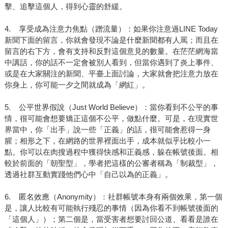
擊、追擊這個人，得到心靈的舒緩。
4. 享受成為注意力焦點（蹭流量）：如果你注意過LINE Today
新聞下面的留言，你就會發現不論是什麼新聞都有人罵；而且在
留言的右下方，會有支持和反對這個意見的數量。在茫茫網海當
中講話，你的話不一定會被別人看到，但當你遇到了炎上事件、
或是在大家關注的新聞、平臺上面討論，大家就會把注意力放在
你身上，你可能一夕之間就成為「網紅」。
5. 公平世界假說（Just World Believe）：當你看到不公平的事
情，很可能會想要矯正這個不公平，做點什麼。可是，在現實世
界當中，你「出手」說一些「正義」的話，很可能會惹得一身
腥；相形之下，在網路的世界裡面出手，成本就似乎比較小一
點。你可以在肉搜過程中獲得快感和正義感，躲在帳號後面。相
較於前面的「朝聖型」，學者把這樣的公審者稱為「制裁型」，
透過社群互動實踐他們心中「自己以為的正義」。
6. 匿名效應（Anonymity）：社群帳號本身有兩個效果，第一個
是，讓人比較有可能執行殘忍的事情（因為你看不到帳號後面的
「這個人」）；第二個是，當受害者想要討回公道、看看是誰在