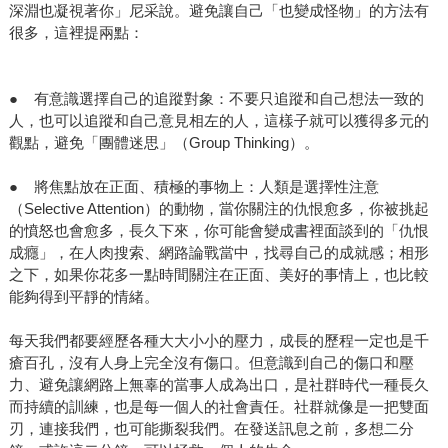
深淵也凝視著你」尼采說。避免讓自己「也變成怪物」的方法有
很多，這裡提兩點：
● 有意識選擇自己的追蹤對象：不要只追蹤和自己想法一致的
人，也可以追蹤和自己意見相左的人，這樣子就可以獲得多元的
觀點，避免「團體迷思」（Group Thinking）。
● 將焦點放在正面、積極的事物上：人類是選擇性注意
（Selective Attention）的動物，當你關注的仇恨愈多，你被挑起
的憤怒也會愈多，長久下來，你可能會變成書裡面談到的「仇恨
成癮」，在人肉搜索、網路論戰當中，找尋自己的成就感；相形
之下，如果你花多一點時間關注在正面、美好的事情上，也比較
能夠得到平靜的情緒。
每天我們都要經歷各種大大小小的壓力，成長的歷程一定也是千
瘡百孔，沒有人身上完全沒有傷口。但意識到自己的傷口和壓
力、避免讓網路上無辜的當事人成為出口，是社群時代一種長久
而持續的訓練，也是每一個人的社會責任。社群就像是一把雙面
刃，連接我們，也可能撕裂我們。在發送訊息之前，多想二分