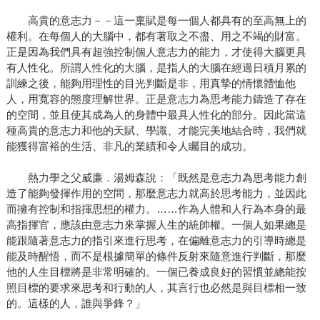
高貴的意志力－－這一稟賦是每一個人都具有的至高無上的
權利。在每個人的大腦中，都有著取之不盡、用之不竭的財富。
正是因為我們具有超強控制個人意志力的能力，才使得大腦更具
有人性化。所謂人性化的大腦，是指人的大腦在經過日積月累的
訓練之後，能夠用理性的目光判斷是非，用真摯的情懷體恤他
人，用寬容的態度理解世界。正是意志力為思考能力鑄造了存在
的空間，並且使其成為人的身體中最具人性化的部分。因此當這
種高貴的意志力和他的天賦、學識、才能完美地結合時，我們就
能獲得富裕的生活、非凡的業績和令人矚目的成功。
熱力學之父威廉．湯姆森說：「既然是意志力為思考能力創
造了能夠發揮作用的空間，那麼意志力就高於思考能力，並因此
而擁有控制和指揮思想的權力。……作為人體和人行為本身的最
高指揮官，應該由意志力來掌握人生的統帥權。一個人如果總是
能跟隨著意志力的指引來進行思考，在偏離意志力的引導時總是
能及時醒悟，而不是根據簡單的條件反射來隨意進行判斷，那麼
他的人生目標將是非常明確的。一個已養成良好的習慣並總能按
照目標的要求來思考和行動的人，其言行也必然是與目標相一致
的。這樣的人，誰與爭鋒？」