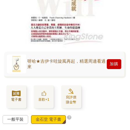
呀哈★吉伊卡哇旋風再起，精選周邊看過
加購
來
寫評價
電子書
喜歡+1
賺金幣
?
一般平裝
金石堂 電子書