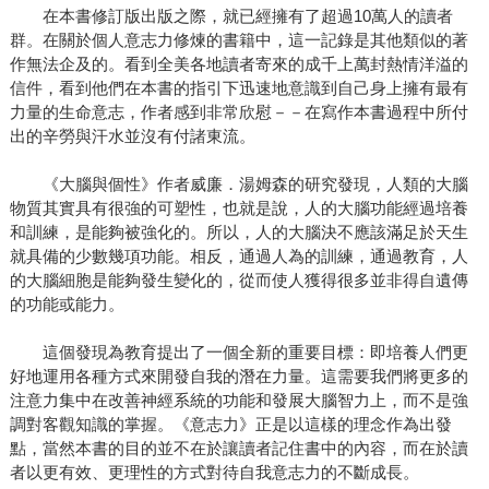
在本書修訂版出版之際，就已經擁有了超過10萬人的讀者
群。在關於個人意志力修煉的書籍中，這一記錄是其他類似的著
作無法企及的。看到全美各地讀者寄來的成千上萬封熱情洋溢的
信件，看到他們在本書的指引下迅速地意識到自己身上擁有最有
力量的生命意志，作者感到非常欣慰－－在寫作本書過程中所付
出的辛勞與汗水並沒有付諸東流。
《大腦與個性》作者威廉．湯姆森的研究發現，人類的大腦
物質其實具有很強的可塑性，也就是說，人的大腦功能經過培養
和訓練，是能夠被強化的。所以，人的大腦決不應該滿足於天生
就具備的少數幾項功能。相反，通過人為的訓練，通過教育，人
的大腦細胞是能夠發生變化的，從而使人獲得很多並非得自遺傳
的功能或能力。
這個發現為教育提出了一個全新的重要目標：即培養人們更
好地運用各種方式來開發自我的潛在力量。這需要我們將更多的
注意力集中在改善神經系統的功能和發展大腦智力上，而不是強
調對客觀知識的掌握。《意志力》正是以這樣的理念作為出發
點，當然本書的目的並不在於讓讀者記住書中的內容，而在於讀
者以更有效、更理性的方式對待自我意志力的不斷成長。