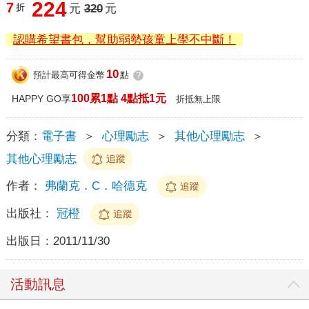
224
7
折
元
320
元
認購希望書包，幫助弱勢孩童上學不中斷！
10
預計最高可得金幣
點
?
100累1點 4點抵1元
HAPPY GO享
折抵無上限
分類：
電子書
＞
心理勵志
＞
其他心理勵志
＞
其他心理勵志
追蹤
作者：
弗蘭克．C．哈德克
追蹤
出版社：
冠橙
追蹤
出版日：
2011/11/30
活動訊息