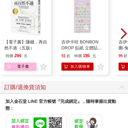
【電子書】賺錢，再自
吉伊卡哇 BONBON
吉伊卡哇 
然不過（五版）
DROP 貼紙 立體貼紙
圈-
水晶貼紙 手帳貼 裝飾
294
195
特價
元
51
折
特價
元
95
折
貼紙 手機貼紙 小八貓
兔兔 Chiikawa
電子書
加入購物車
訂購/退換貨須知
加入金石堂 LINE 官方帳號『完成綁定』，隨時掌握出貨動
態：