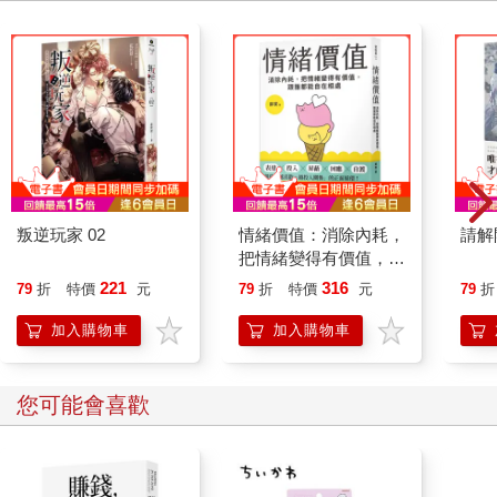
叛逆玩家 02
情緒價值：消除內耗，
請解
把情緒變得有價值，跟
誰都能自在相處
221
316
79
折
特價
元
79
折
特價
元
79
折
加入購物車
加入購物車
您可能會喜歡