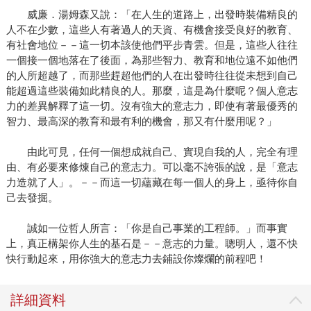
威廉．湯姆森又說：「在人生的道路上，出發時裝備精良的
人不在少數，這些人有著過人的天資、有機會接受良好的教育、
有社會地位－－這一切本該使他們平步青雲。但是，這些人往往
一個接一個地落在了後面，為那些智力、教育和地位遠不如他們
的人所超越了，而那些趕超他們的人在出發時往往從未想到自己
能超過這些裝備如此精良的人。那麼，這是為什麼呢？個人意志
力的差異解釋了這一切。沒有強大的意志力，即使有著最優秀的
智力、最高深的教育和最有利的機會，那又有什麼用呢？」
由此可見，任何一個想成就自己、實現自我的人，完全有理
由、有必要來修煉自己的意志力。可以毫不誇張的說，是「意志
力造就了人」。－－而這一切蘊藏在每一個人的身上，亟待你自
己去發掘。
誠如一位哲人所言：「你是自己事業的工程師。」而事實
上，真正構架你人生的基石是－－意志的力量。聰明人，還不快
快行動起來，用你強大的意志力去鋪設你燦爛的前程吧！
詳細資料