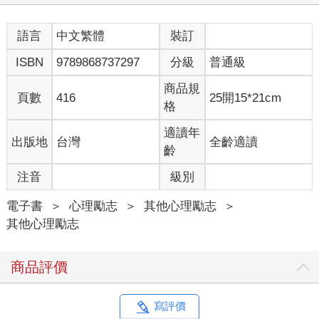
語言
中文繁體
裝訂
ISBN
9789868737297
分級
普通級
商品規
頁數
416
25開15*21cm
格
適讀年
出版地
台灣
全齡適讀
齡
注音
級別
電子書
＞
心理勵志
＞
其他心理勵志
＞
其他心理勵志
商品評價
寫評價