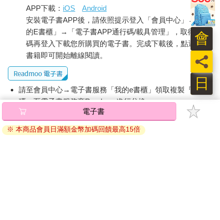
APP下載：
iOS
Android
安裝電子書APP後，請依照提示登入「會員中心」→「我
的E書櫃」→「電子書APP通行碼/載具管理」，取得通行
會
碼再登入下載您所購買的電子書。完成下載後，點選任一
書籍即可開始離線閱讀。
員
日
請至會員中心→電子書服務「我的e書櫃」領取複製『兌換
碼』至電子書服務商Readmoo進行兌換。
電子書
退換貨須知：
※ 本商品會員日滿額金幣加碼回饋最高15倍
因版權保護，您在金石堂所購買的電子書僅能以金石堂專屬
的閱讀軟體開啟閱讀，無法以其他閱讀器或直接下載檔案。
依據「消費者保護法」第19條及行政院消費者保護處公告之
「通訊交易解除權合理例外情事適用準則」，非以有形媒介
提供之數位內容或一經提供即為完成之線上服務，經消費者
事先同意始提供。（如：電子書、電子雜誌、下載版軟體、
虛擬商品…等），
不受「網購服務需提供七日鑑賞期」的限
制
。為維護您的權益，建議您先使用「試閱」功能後再付款