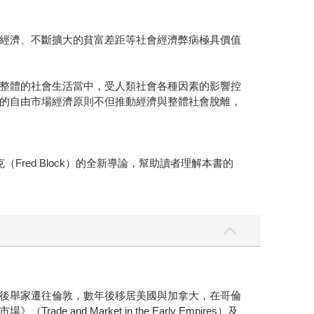
經濟、不斷擴大的貧富差距等社會經濟弊病極具價值
整體的社會生活當中，受人類社會各種因素的影響控
的自由市場經濟原則不但推動經濟與整體社會脫離，
（Fred Block）的全新導論，幫助讀者理解本書的
於德國掌權後舉家遷往倫敦，數年後移居美國與加拿大，在哥倫
Market in the Early Empires）及