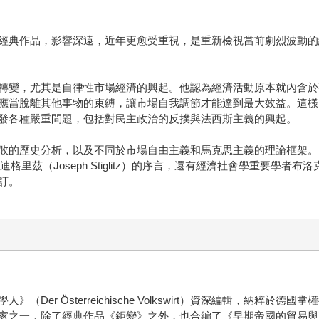
經典作品，影響深遠，近年更愈受重視，是重新檢視當前劇烈波動的
轉變，尤其是自律性市場經濟的興起。他認為經濟活動原本就內含於
應當脫離其他事物的束縛，讓市場自我調節才能達到最大效益。這樣
發各種嚴重問題，包括對民主政治的反撲與法西斯主義的興起。
敗的歷史分析，以及不同於市場自由主義和馬克思主義的理論框架。
茲（Joseph Stiglitz）的序言，還有經濟社會學重要學者布洛克
訂。
er Österreichische Volkswirt）資深編輯，納粹
經典作品《鉅變》之外，也合編了《早期帝國的貿易與市場》（Trade and 