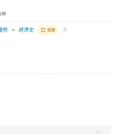
上限
趨勢
＞
經濟史
追蹤
?