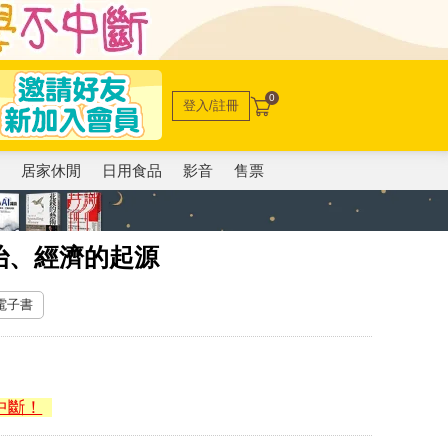
0
登入/註冊
電
居家休閒
日用食品
影音
售票
治、經濟的起源
 電子書
中斷！