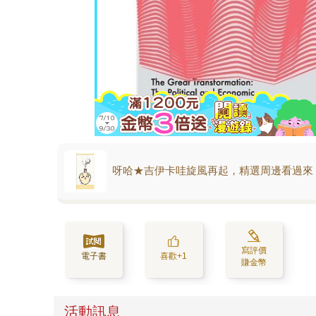
呀哈★吉伊卡哇旋風再起，精選周邊看過來
寫評價
電子書
喜歡+1
賺金幣
活動訊息