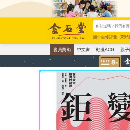
國中自修評量
東野
唯紅花綻放
奧德賽
會員獎勵
中文書
動漫ACG
親子