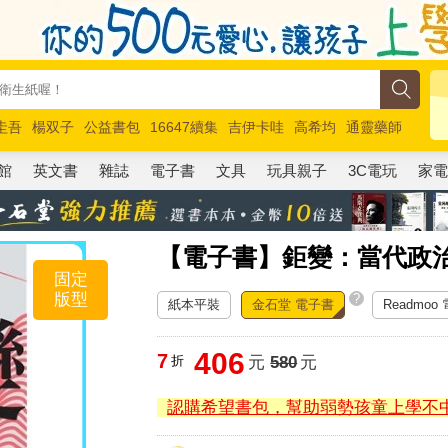
圭吾
楊双子
公益書包
16647續集
吉伊卡哇
高希均
通靈藥師
路邊攤新作
馬斯克
玩具總動員5
超慢跑
館
英文書
雜誌
電子書
文具
玩具親子
3C電玩
家
【電子書】鉅變：當代政
固定
版型
?
紙本平裝
金石堂 電子書
Readmoo
406
7
折
元
580
元
認購希望書包，幫助弱勢孩童上學不