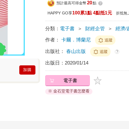
20
預計最高可得金幣
點
?
100累1點 4點抵1元
HAPPY GO享
折抵無
分類：
電子書
＞
財經企管
＞
經濟/
作者：
卡爾．博蘭尼
追蹤
出版社：
春山出版
追蹤
?
出版日：
2020/01/14
加購
電子書
※ 金石堂電子書怎麼看