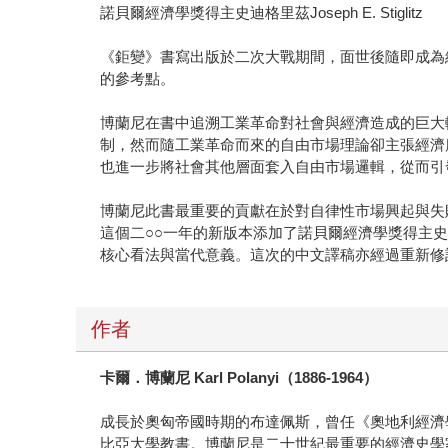
諾貝爾經濟學獎得主史迪格里茲Joseph E. Stiglitz
《鉅變》書寫出版於二次大戰期間，面世後隨即成為
的參考點。
博蘭尼在書中追溯工業革命對社會與經濟造成的巨大
制，然而隨工業革命而來的自由市場理論卻主張經濟
也進一步將社會其他層面套入自由市場邏輯，從而引
博蘭尼此書最重要的貢獻在於對自律性市場興起與失
這個二○○一年的新版本添加了諾貝爾經濟學獎得主史迪格里
核心看法與當代意義。這次的中文譯稿亦經過重新修
作者
卡爾．博蘭尼 Karl Polanyi（1886-1964）
成長於奧匈帝國時期的布達佩斯，曾任《奧地利經濟學人》（D
比亞大學教書。博蘭尼是二十世紀最重要的經濟史學家之一，除了