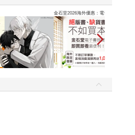
吃一點〉第二波
金石堂2026海