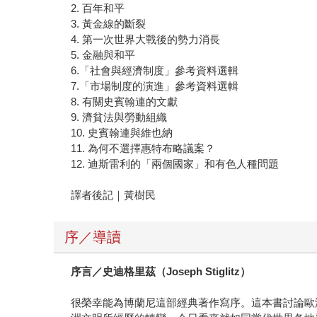
2. 百年和平
3. 黃金線的斷裂
4. 第一次世界大戰後的勢力消長
5. 金融與和平
6.「社會與經濟制度」參考資料選輯
7.「市場制度的演進」參考資料選輯
8. 有關史賓翰連的文獻
9. 濟貧法與勞動組織
10. 史賓翰連與維也納
11. 為何不選擇惠特布略議案？
12. 迪斯雷利的「兩個國家」和有色人種問題
譯者後記｜黃樹民
序／導讀
序言／史迪格里茲（Joseph Stiglitz）
很榮幸能為博蘭尼這部經典著作寫序。這本書討論歐