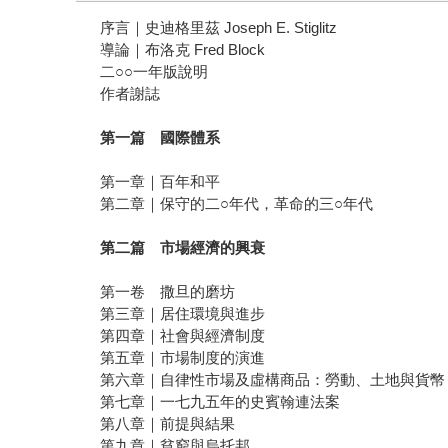
序言｜史迪格里茲 Joseph E. Stiglitz
導論｜布洛克 Fred Block
二○○一年版說明
作者謝誌
第一篇 國際體系
第一章｜百年和平
第二章｜保守的二○年代，革命的三○年代
第二篇 市場經濟的興衰
第一卷 撒旦的磨坊
第三章｜居住環境與進步
第四章｜社會與經濟制度
第五章｜市場制度的演進
第六章｜自律性市場及虛構商品：勞動、土地與貨幣
第七章｜一七九五年的史賓翰連法案
第八章｜前提與結果
第九章｜貧窮與烏托邦