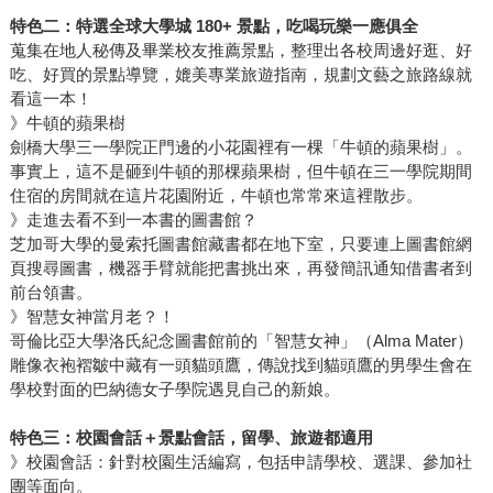
特色二：特選全球大學城 180+ 景點，吃喝玩樂一應俱全
蒐集在地人秘傳及畢業校友推薦景點，整理出各校周邊好逛、好
吃、好買的景點導覽，媲美專業旅遊指南，規劃文藝之旅路線就
看這一本！
》牛頓的蘋果樹
劍橋大學三一學院正門邊的小花園裡有一棵「牛頓的蘋果樹」。
事實上，這不是砸到牛頓的那棵蘋果樹，但牛頓在三一學院期間
住宿的房間就在這片花園附近，牛頓也常常來這裡散步。
》走進去看不到一本書的圖書館？
芝加哥大學的曼索托圖書館藏書都在地下室，只要連上圖書館網
頁搜尋圖書，機器手臂就能把書挑出來，再發簡訊通知借書者到
前台領書。
》智慧女神當月老？！
哥倫比亞大學洛氏紀念圖書館前的「智慧女神」（Alma Mater）
雕像衣袍褶皺中藏有一頭貓頭鷹，傳說找到貓頭鷹的男學生會在
學校對面的巴納德女子學院遇見自己的新娘。
特色三：校園會話＋景點會話，留學、旅遊都適用
》校園會話：針對校園生活編寫，包括申請學校、選課、參加社
團等面向。