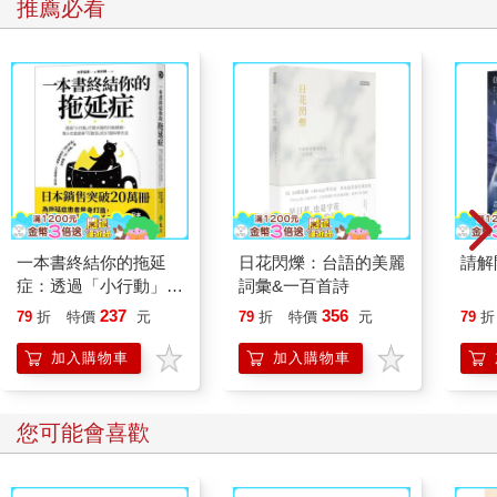
推薦必看
一本書終結你的拖延
日花閃爍：台語的美麗
請解
症：透過「小行動」打
詞彙&一百首詩
開大腦的行動開關，懶
237
356
79
折
特價
元
79
折
特價
元
79
折
人也能變身「行動派」
的37個科學方法
加入購物車
加入購物車
您可能會喜歡