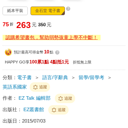
?
紙本平裝
金石堂 電子書
263
75
折
元
350
元
認購希望書包，幫助弱勢孩童上學不中斷！
10
預計最高可得金幣
點
?
100累1點 4點抵1元
HAPPY GO享
折抵無上限
分類：
電子書
＞
語言/字辭典
＞
留學/留學考
＞
英語系國家
追蹤
作者：
EZ Talk 編輯部
追蹤
出版社：
EZ叢書館
追蹤
出版日：
2015/07/03