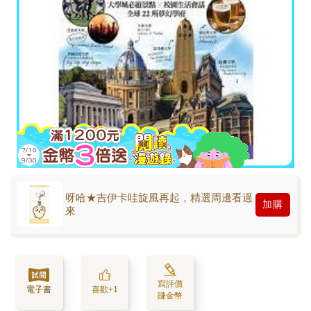
呀哈★吉伊卡哇旋風再起，精選周邊看過
加購
來
寫評價
電子書
喜歡+1
賺金幣