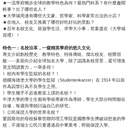
★一流學府獨步全球的教學特色為何？最熱門科系？有什麼趣聞
軼事？出了哪些名人？
★大學城周邊有哪些大文豪、哲學家、科學家常出沒的小店？
★在地人、校友又推薦了哪些好吃好玩的景點？
★百年名校文化、留遊學生活、求學大小事，答案盡在《大學城
巡禮》！
特色一：名校沿革，一窺精英學府的悠久文化
專文介紹創校歷史、教學特色、特殊傳統、傑出校友、校際宿
敵⋯⋯多面向介紹全球知名大學，除了認識各校背景，還可增進
英文閱讀實力，一舉多得！
》校內有學生監獄的名校？！
德國海德堡大學的學生監獄（Studentenkarzer）在 1914 年以前
作為囚禁行為不良學生之用。
》學生幾乎不必進教室上課的名校？！
牛津大學的學士生都有學術專家作為導師，學生大部分時間都在
自修，每週與導師討論自己的研究。
》公民保證入學的世界名校？
愛因斯坦的母校蘇黎世聯邦理工學院是國際學生擠破頭想進的學
校，不過瑞士公民只要通過高中畢業考，即能保證入學。