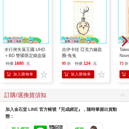
水行俠失落王國 UHD
＋BD 雙碟限定鐵盒版
吉伊卡哇 亞克力鑰匙
Taiw
圈-兔兔
Nove
editi
1680
124
特價
元
95
折
特價
元
73
折
加入購物車
加入購物車
訂購/退換貨須知
加入金石堂 LINE 官方帳號『完成綁定』，隨時掌握出貨動
態：