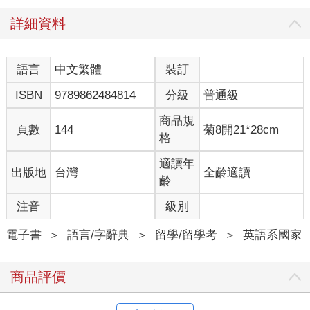
詳細資料
語言
中文繁體
裝訂
ISBN
9789862484814
分級
普通級
商品規
頁數
144
菊8開21*28cm
格
適讀年
出版地
台灣
全齡適讀
齡
注音
級別
電子書
＞
語言/字辭典
＞
留學/留學考
＞
英語系國家
商品評價