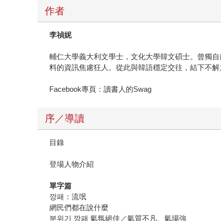
作者
李禎妮
輔仁大學義大利文學士，文化大學韓文碩士。曾獨自
料的資訊焦慮狂人。從此與韓語穩定交往，結下不解
Facebook專頁：讀書人的Swag
序／導讀
目錄
登場人物介紹
單字篇
깡패：流氓
網民們都在說什麼
분위기 깡패 氣氛絕佳／氣質不凡、氣場強