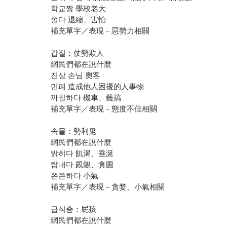
학교짱 學校老大
쫄다 退縮、害怕
補充單字／表現－惡勢力相關
갑질：仗勢欺人
網民們都在說什麼
진상 손님 奧客
민폐 造成他人困擾的人事物
까칠하다 機車、難搞
補充單字／表現－態度不佳相關
속물：勢利鬼
網民們都在說什麼
밝히다 飢渴、垂涎
탐내다 覬覦、貪圖
쫀쫀하다 小氣
補充單字／表現－貪婪、小氣相關
급식충：屁孩
網民們都在說什麼