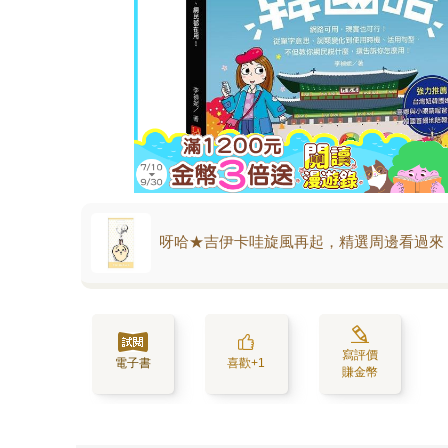
呀哈★吉伊卡哇旋風再起，精選周邊看過來
寫評價
電子書
喜歡+1
賺金幣