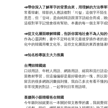
📣
帶你深入了解單字的背景由來，用理解的方法學單
常看韓劇、韓影的人應該都對「지랄」這個字不陌生
意思，但「깡패」是由純韓語跟漢字語組合而成，雖
這樣對單字記憶會很有幫助。本書的每一個主單字或
📣
從文化層面瞭解韓國，告訴你當地社會不為人知的
作為心靈調劑，書中不定時在單元最後穿插作者的迷
化中的韓國用餐文化等。這些文化層面的東西會隨著
📣
知名粉專版主大力推薦
台灣妞韓國媳
口頭用語、年輕人用語、網路用語、縮寫和流行語這
當教材學習，但這偏偏卻是最好吸收的一塊，所以當
留言的很多網路詞彙搞到懂。我自己多次有看不懂的
非常現實的對話，一起學到日常用語唷。
喜娜與小眼睛喔爸在韓國
今年聽到禎妮要出一本關於韓文教學的書，我就覺得
《追劇、韓綜、網民都在用的超融入韓國語》除了網