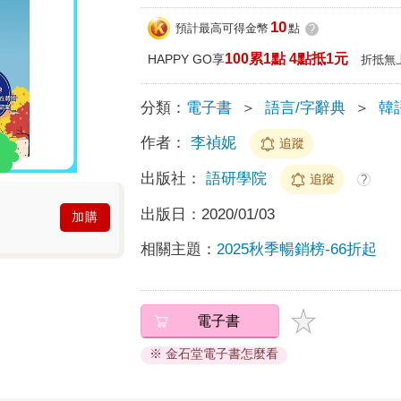
10
預計最高可得金幣
點
?
100累1點 4點抵1元
HAPPY GO享
折抵無
分類：
電子書
＞
語言/字辭典
＞
韓
作者：
李禎妮
追蹤
出版社：
語研學院
追蹤
?
出版日：
2020/01/03
加購
相關主題：
2025秋季暢銷榜-66折起
電子書
※ 金石堂電子書怎麼看