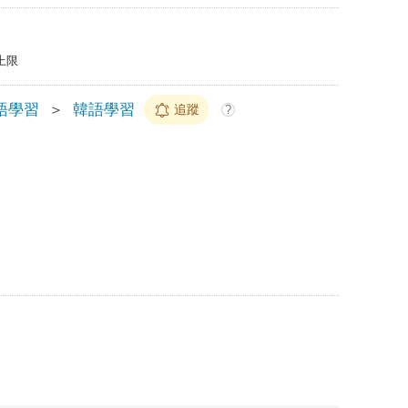
上限
語學習
＞
韓語學習
追蹤
?