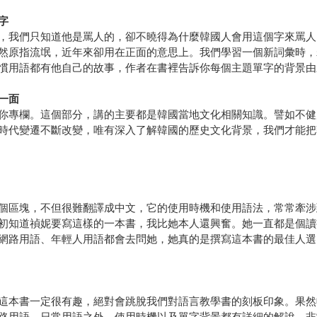
字
，我們只知道他是罵人的，卻不曉得為什麼韓國人會用這個字來罵人
然原指流氓，近年來卻用在正面的意思上。我們學習一個新詞彙時，
慣用語都有他自己的故事，作者在書裡告訴你每個主題單字的背景由
一面
你專欄。這個部分，講的主要都是韓國當地文化相關知識。譬如不健
時代變遷不斷改變，唯有深入了解韓國的歷史文化背景，我們才能把
個區塊，不但很難翻譯成中文，它的使用時機和使用語法，常常牽涉
初知道禎妮要寫這樣的一本書，我比她本人還興奮。她一直都是個讀
網路用語、年輕人用語都會去問她，她真的是撰寫這本書的最佳人選
這本書一定很有趣，絕對會跳脫我們對語言教學書的刻板印象。果然
路用語、日常用語之外，使用時機以及單字背景都有詳細的解說。非