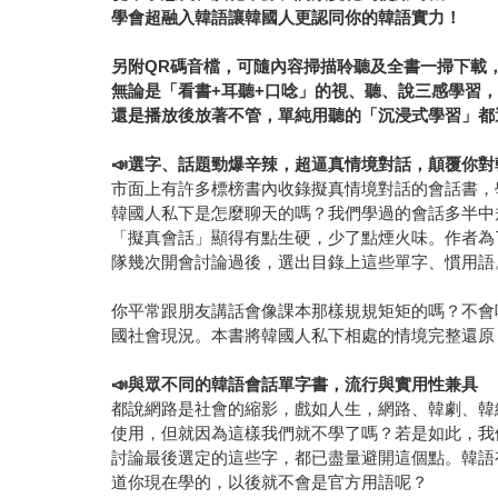
學會超融入韓語讓韓國人更認同你的韓語實力！
另附QR碼音檔，可隨內容掃描聆聽及全書一掃下載
無論是「看書+耳聽+口唸」的視、聽、說三感學習
還是播放後放著不管，單純用聽的「沉浸式學習」都
📣
選字、話題勁爆辛辣，超逼真情境對話，顛覆你對
市面上有許多標榜書內收錄擬真情境對話的會話書，
韓國人私下是怎麼聊天的嗎？我們學過的會話多半中
「擬真會話」顯得有點生硬，少了點煙火味。作者為
隊幾次開會討論過後，選出目錄上這些單字、慣用語
你平常跟朋友講話會像課本那樣規規矩矩的嗎？不會
國社會現況。本書將韓國人私下相處的情境完整還原
📣
與眾不同的韓語會話單字書，流行與實用性兼具
都說網路是社會的縮影，戲如人生，網路、韓劇、韓
使用，但就因為這樣我們就不學了嗎？若是如此，我
討論最後選定的這些字，都已盡量避開這個點。韓語
道你現在學的，以後就不會是官方用語呢？