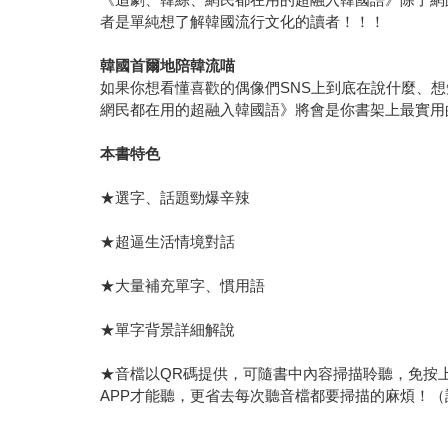
者是單純想了解韓國流行文化的讀者！！！
韓國首爾地陪韓流喵
如果你想看懂喜歡的偶像們SNS上到底在說什麼、
網民都在用的超融入韓國語》將會是你書架上最實用
本書特色
★選字、話題勁爆辛辣
★超逼生活情境對話
★大量補充單字、慣用語
★單字背景詳細解說
★音檔以QR碼提供，可隨書中內容掃描聆聽，免按
APP才能聽，更省去每次聽音檔都要掃描的麻煩！（註