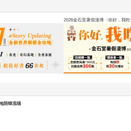
2026金石堂暑假漫博〈你好，我
地陪韓流喵