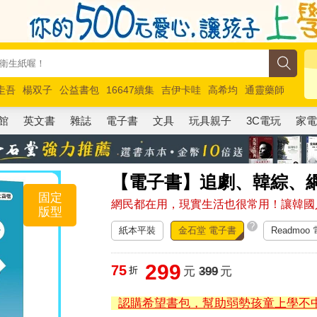
圭吾
楊双子
公益書包
16647續集
吉伊卡哇
高希均
通靈藥師
路邊攤新作
馬斯克
玩具總動員5
超慢跑
館
英文書
雜誌
電子書
文具
玩具親子
3C電玩
家
【電子書】追劇、韓綜、
固定
網民都在用，現實生活也很常用！讓韓國
版型
?
紙本平裝
金石堂 電子書
Readmoo
299
75
折
元
399
元
認購希望書包，幫助弱勢孩童上學不