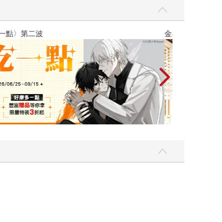
吃一點〉第二波
金石堂2026海