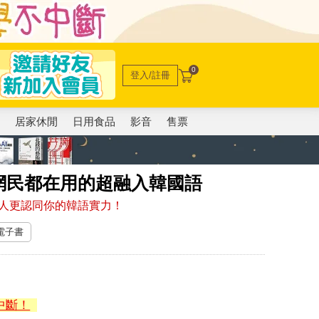
0
登入/註冊
電
居家休閒
日用食品
影音
售票
網民都在用的超融入韓國語
人更認同你的韓語實力！
 電子書
中斷！