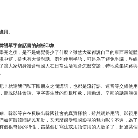
，
，
適用。
韓語單字會話書的刻板印象
學完之後，是不是總覺得少了什麼？雖然大家都說自己的東西最能體
規中矩，雖也有大量對話、例句使用半語，可是為了避免爭議，界線
了讓大家切身體會韓國人在日常生活裡會怎麼交談，特地蒐集網路與
。
吧？就連我們私下跟朋友之間講話，也都是流行語、連音等交錯使用
，擺脫以往會話、單字書生硬的刻板印象，用勁爆、辛辣的話題顛覆
綜、韓影等在在反映出韓國社會的真實樣貌，雖然網路用語、影視用
們如何跟韓國網民互動，又怎麼感受韓國影視的魅力呢？不過，為了
有個很奇妙的特性，當某個拼寫法或用語使用的人數多了，超過某個