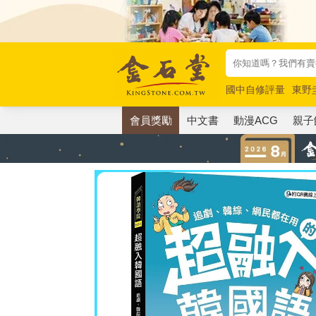
國中自修評量
東野
唯紅花綻放
奧德賽
會員獎勵
中文書
動漫ACG
親子