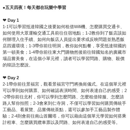
●
五天四夜！每天都在玩樂中學習
❤
Day 1
1-1可以學習抵達韓國之後要如何租借Wifi機、怎麼購買交通卡、
如何使用大眾運輸交通工具前往住宿地點；1-2教你到了飯店該如
何辦理入住手續、如何向飯店人員提出要求或反映問題並熟悉飯
店四週環境；1-3帶你前往明洞，教你如何點餐，享受抵達韓國的
第一頓美食；1-4帶你前往東大門購物然後前往韓國知名的廣藏市
場品嘗美食，在這個小單元裡，讀者可以學習問路、購物、殺價
的韓語怎麼說。
❤
Day 2
2-1帶你前往景福宮，觀看景福宮守門將換崗儀式。在這個單元裡
可以學到如何購票、如何確認表演時間、如何表達自己的感受；2
-2帶你前往北村，你可以學到怎麼問路、怎麼租借韓服、怎麼請
路人幫你拍照；2-3會來到仁寺洞，不僅可以學習如何購買傳統手
工藝品、看展覽、品嘗傳統茶點，還可以參加手工藝品製作體
驗；2-4則會前往南山首爾塔，你可以藉由這個單元學習如何搭乘
計程車、怎麼購買纜車票以及問路、如何表達自己的感受等。