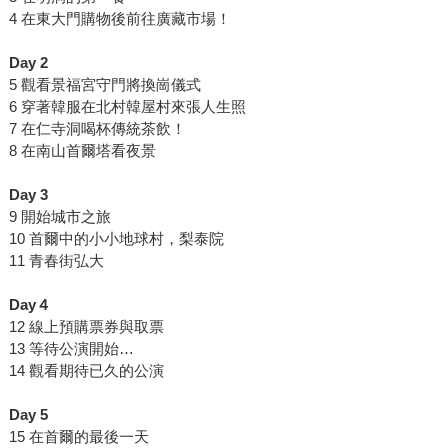
4 在東大門購物後前往廣藏市場！
Day 2
5 觀看景福宮守門將換崗儀式
6 穿著韓服在北村韓屋村來張人生照
7 在仁寺洞喝杯傳統茶飲！
8 在南山首爾塔看夜景
Day 3
9 開始城市之旅
10 首爾中的小小地球村，梨泰院
11 青春街弘大
Day４
12 線上預購票券與取票
13 等待公演開始…
14 觀看期待已久的公演
Day 5
15 在首爾的最後一天