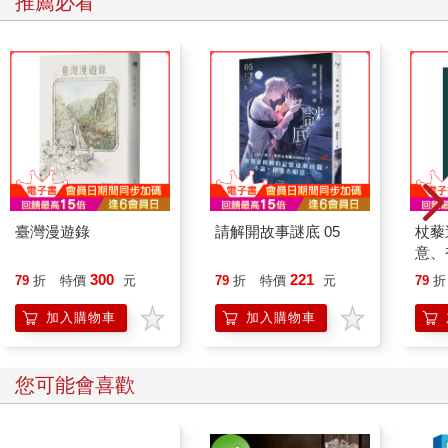
推薦必看
臺灣漫遊錄
請解開故事謎底 05
杖藜
意、
恭談
300
221
79
折
特價
元
79
折
特價
元
79
折
想
加入購物車
加入購物車
您可能會喜歡