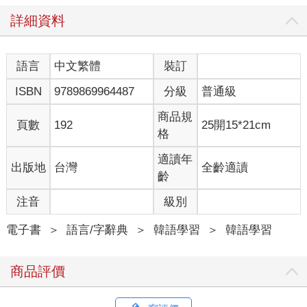
詳細資料
語言
中文繁體
裝訂
ISBN
9789869964487
分級
普通級
商品規
頁數
192
25開15*21cm
格
適讀年
出版地
台灣
全齡適讀
齡
注音
級別
電子書
＞
語言/字辭典
＞
韓語學習
＞
韓語學習
商品評價