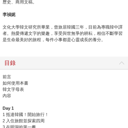
歷史、商用文稿。
李禎妮
文化大學韓文研究所畢業，曾旅居韓國三年，目前為專職韓中譯
者。熱愛傳遞文字的樂趣，享受與世無爭的耕耘，相信不斷學習
是生命最美好的旅程，每件小事都是心靈成長的養分。
目錄
前言
如何使用本書
韓文字母表
內容
Day 1
1 抵達韓國！開始旅行！
2 入住旅館並探索四周
3 在明洞的第一餐