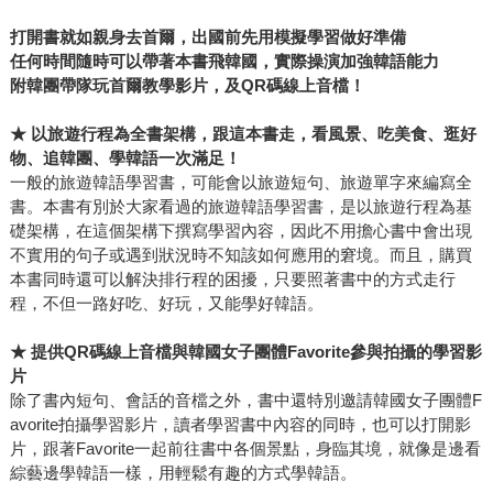
打開書就如親身去首爾，出國前先用模擬學習做好準備
任何時間隨時可以帶著本書飛韓國，實際操演加強韓語能力
附韓團帶隊玩首爾教學影片，及QR碼線上音檔！
★
以旅遊行程為全書架構，跟這本書走，看風景、吃美食、逛好
物、追韓團、學韓語一次滿足！
一般的旅遊韓語學習書，可能會以旅遊短句、旅遊單字來編寫全
書。本書有別於大家看過的旅遊韓語學習書，是以旅遊行程為基
礎架構，在這個架構下撰寫學習內容，因此不用擔心書中會出現
不實用的句子或遇到狀況時不知該如何應用的窘境。而且，購買
本書同時還可以解決排行程的困擾，只要照著書中的方式走行
程，不但一路好吃、好玩，又能學好韓語。
★
提供QR碼線上音檔與韓國女子團體Favorite參與拍攝的學習影
片
除了書內短句、會話的音檔之外，書中還特別邀請韓國女子團體F
avorite拍攝學習影片，讀者學習書中內容的同時，也可以打開影
片，跟著Favorite一起前往書中各個景點，身臨其境，就像是邊看
綜藝邊學韓語一樣，用輕鬆有趣的方式學韓語。