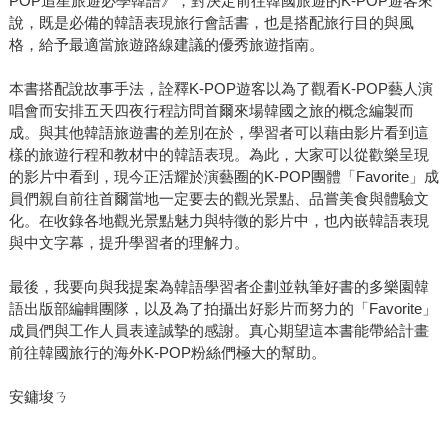
POP追星旅遊必學韓語》，對決定前往韓國旅遊的K-POP遊客來
說，既是必備的韓語表現旅行會話書，也是搭配旅行目的與風
格，給予最適當旅遊路線建議的優秀旅遊指南。
本書搭配說故事手法，詮釋K-POP遊客以為了觀看K-POP藝人演
唱會而安排五天四夜行程訪問首爾來場韓國之旅的概念編製而
成。與其他韓語旅遊書的差別在於，學習者可以藉由影片看到這
樣的旅遊行程和教材中的韓語表現。為此，大家可以從歡樂呈現
的影片中看到，現今正活耀於演藝圈的K-POP團體「Favorite」成
員們親自前往首爾當地一定要去的觀光景點、品嘗美食與體驗文
化。在收錄各地觀光景點魅力與特徵的影片中，也內嵌韓語表現
與中文字幕，提升學習者的理解力。
最後，我要向與我提案為韓語學習者企劃並執筆好書的多樂園韓
語出版部編輯團隊，以及為了拍攝出好影片而努力的「Favorite」
成員們與工作人員表達誠摯的感謝。真心期望這本書能帶給計畫
前往韓國旅行的海外K-POP粉絲們極大的幫助。
安鏞埈ㄋ