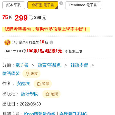
?
紙本平裝
金石堂 電子書
Readmoo 電子書
299
75
折
元
399
元
認購希望書包，幫助弱勢孩童上學不中斷！
10
預計最高可得金幣
點
?
100累1點 4點抵1元
HAPPY GO享
折抵無上限
分類：
電子書
＞
語言/字辭典
＞
韓語學習
＞
韓語學習
追蹤
作者：
安鏞埈
追蹤
出版社：
語研學院
追蹤
出版日：
2022/06/30
相關主題：
Kpop情報最前線
旅行開口不NG