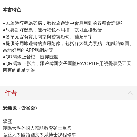
本書特色
●
以旅遊行程為架構，教你旅遊途中會應用到的各種會話短句
●
只要訂好機票，連行程也不用排，就可直接出發
●
各單元皆有實用句型與替換短句、補充單字
●
提供等同旅遊書的實用附錄，包括各大觀光景點、地鐵路線圖、
當地好用的APP與網站等
●
QR碼線上音檔，隨掃隨聽
●
QR碼線上影片，跟著韓國女子團體FAVORITE用視覺享受五天
四夜的追星之旅
作者
安鏞埈（
안용준
）
學歷
漢陽大學外國人韓語教育碩士畢業
弘益大學國語國文學系博士課程修畢