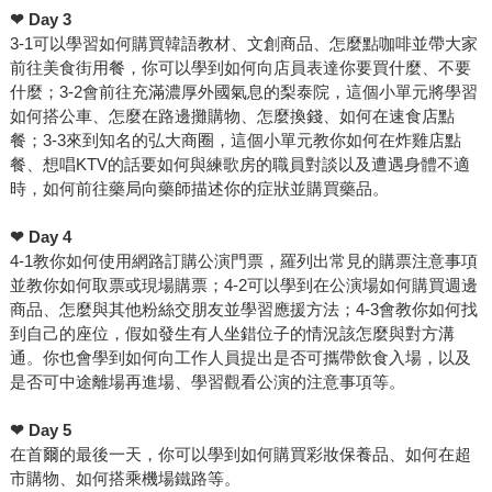
❤
Day 3
3-1可以學習如何購買韓語教材、文創商品、怎麼點咖啡並帶大家
前往美食街用餐，你可以學到如何向店員表達你要買什麼、不要
什麼；3-2會前往充滿濃厚外國氣息的梨泰院，這個小單元將學習
如何搭公車、怎麼在路邊攤購物、怎麼換錢、如何在速食店點
餐；3-3來到知名的弘大商圈，這個小單元教你如何在炸雞店點
餐、想唱KTV的話要如何與練歌房的職員對談以及遭遇身體不適
時，如何前往藥局向藥師描述你的症狀並購買藥品。
❤
Day 4
4-1教你如何使用網路訂購公演門票，羅列出常見的購票注意事項
並教你如何取票或現場購票；4-2可以學到在公演場如何購買週邊
商品、怎麼與其他粉絲交朋友並學習應援方法；4-3會教你如何找
到自己的座位，假如發生有人坐錯位子的情況該怎麼與對方溝
通。你也會學到如何向工作人員提出是否可攜帶飲食入場，以及
是否可中途離場再進場、學習觀看公演的注意事項等。
❤
Day 5
在首爾的最後一天，你可以學到如何購買彩妝保養品、如何在超
市購物、如何搭乘機場鐵路等。