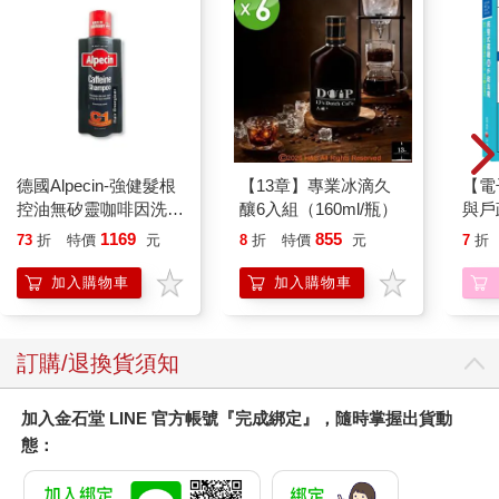
德國Alpecin-強健髮根
【13章】專業冰滴久
【電
控油無矽靈咖啡因洗髮
釀6入組（160ml/瓶）
與戶
凝露375ml/瓶-C1強健
1169
855
73
折
特價
元
8
折
特價
元
7
折
髮根(護髮洗髮精/男士
調理頭皮洗髮液/0矽靈
加入購物車
加入購物車
滋潤洗頭髮水/一般髮
質適用)
訂購/退換貨須知
加入金石堂 LINE 官方帳號『完成綁定』，隨時掌握出貨動
態：