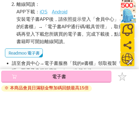
離線閱讀：
APP下載：
iOS
Android
安裝電子書APP後，請依照提示登入「會員中心」→「我
的E書櫃」→「電子書APP通行碼/載具管理」，取得通行
碼再登入下載您所購買的電子書。完成下載後，點選任一
書籍即可開始離線閱讀。
請至會員中心→電子書服務「我的e書櫃」領取複製『兌換
碼』至電子書服務商Readmoo進行兌換。
電子書
退換貨須知：
※ 本商品會員日滿額金幣加碼回饋最高15倍
因版權保護，您在金石堂所購買的電子書僅能以金石堂專屬
的閱讀軟體開啟閱讀，無法以其他閱讀器或直接下載檔案。
依據「消費者保護法」第19條及行政院消費者保護處公告之
「通訊交易解除權合理例外情事適用準則」，非以有形媒介
提供之數位內容或一經提供即為完成之線上服務，經消費者
事先同意始提供。（如：電子書、電子雜誌、下載版軟體、
虛擬商品…等），
不受「網購服務需提供七日鑑賞期」的限