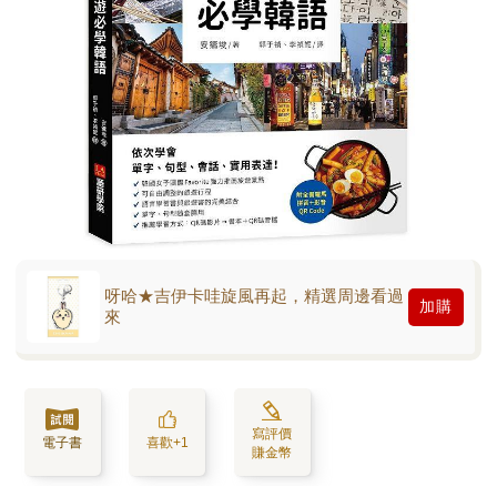
呀哈★吉伊卡哇旋風再起，精選周邊看過
加購
來
寫評價
電子書
喜歡+1
賺金幣