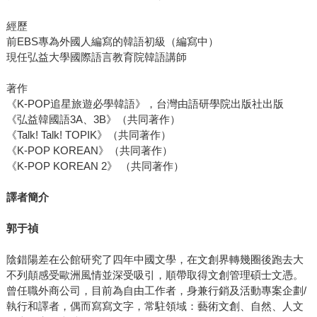
經歷
前EBS專為外國人編寫的韓語初級（編寫中）
現任弘益大學國際語言教育院韓語講師
著作
《K-POP追星旅遊必學韓語》，台灣由語研學院出版社出版
《弘益韓國語3A、3B》（共同著作）
《Talk! Talk! TOPIK》（共同著作）
《K-POP KOREAN》（共同著作）
《K-POP KOREAN 2》 （共同著作）
譯者簡介
郭于禎
陰錯陽差在公館研究了四年中國文學，在文創界轉幾圈後跑去大
不列顛感受歐洲風情並深受吸引，順帶取得文創管理碩士文憑。
曾任職外商公司，目前為自由工作者，身兼行銷及活動專案企劃/
執行和譯者，偶而寫寫文字，常駐領域：藝術文創、自然、人文