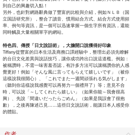
到自己的興趣切入點！
另外，也針對網路辭典做了豐富的比較與介紹，例如ＮＬＢ（国
立国語研究所），整合了讀音、慣用結合方式、結合方式使用頻
率、例句等資訊，是一個可以迅速掌握一個生字所有資訊，還能
同時觸及大量相關單字的網站。
特色四、傳授「日文說話術」，大膽開口說獲得好印象
Tiffany從豐富的日本生活及商務口譯經驗中，整理出必須先瞭解
的台日文化差異與說話技巧，讓你成功跨出口說這道檻。例如：
被稱讚時，不需一味害羞否認，有許多方法可以讓稱讚你的人感
覺更好！例如「そんな風に言ってもらえて嬉しいです」（被你
這樣說我很開心）、「これでまた一週間頑張れる気がします」
（聽到你這樣說我感覺可以再努力一個禮拜了）等；意見不合
時，可以說「～してくれたら嬉しい」（如果你能～我會很高
興）、先說「間違いだったらごめん」（如果是我誤會了很抱
歉），之後再陳述己見……這些日文說話術，能讓日本人感受你
的體貼。
作者