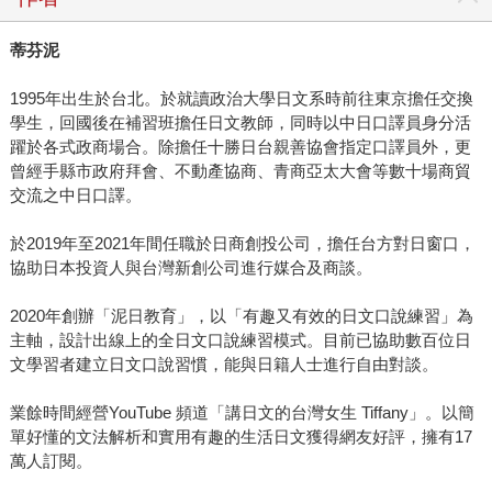
蒂芬泥
1995年出生於台北。於就讀政治大學日文系時前往東京擔任交換
學生，回國後在補習班擔任日文教師，同時以中日口譯員身分活
躍於各式政商場合。除擔任十勝日台親善協會指定口譯員外，更
曾經手縣市政府拜會、不動產協商、青商亞太大會等數十場商貿
交流之中日口譯。
於2019年至2021年間任職於日商創投公司，擔任台方對日窗口，
協助日本投資人與台灣新創公司進行媒合及商談。
2020年創辦「泥日教育」，以「有趣又有效的日文口說練習」為
主軸，設計出線上的全日文口說練習模式。目前已協助數百位日
文學習者建立日文口說習慣，能與日籍人士進行自由對談。
業餘時間經營YouTube 頻道「講日文的台灣女生 Tiffany」。以簡
單好懂的文法解析和實用有趣的生活日文獲得網友好評，擁有17
萬人訂閱。