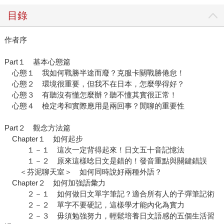
目錄
作者序
Part１ 基本心態篇
心態１ 我如何戰勝半途而廢？克服卡關戰勝倦怠！
心態２ 環境很重要，但我不在日本，怎麼學得好？
心態３ 有聽沒有懂怎麼辦？聽不懂其實很正常！
心態４ 檢定考和實際應用是兩回事？閒聊的重要性
Part２ 觀念方法篇
Chapter１ 如何起步
１－１ 這次一定背得起來！日文五十音記憶法
１－２ 原來這樣唸日文是錯的！發音重點與關鍵錯誤
＜芬泥聊天室＞ 如何同時說好兩種外語？
Chapter２ 如何加強語彙力
２－１ 如何做日文單字筆記？適合所有人的子彈筆記術
２－２ 單字不要硬記，這樣學才能內化為實力
２－３ 毋須勉強努力，輕鬆培養日文語感的五個生活習