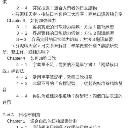
慣
２－４ 芬泥推薦！適合入門者的日文讀物
＜芬泥聊天室＞接待日本客戶三大誤區！商務口譯經驗分享
Chapter３ 如何加強聽力
３－１ 容易實踐的日常聽力鍛鍊：方法１聽寫練習
３－２ 容易實踐的日常聽力鍛鍊：方法２跟讀練習
３─３ 容易實踐的日常聽力鍛鍊：方法３翻譯練習
＜芬泥聊天室＞日文系來解答：畢業做些什麼？該讀研究
所、雙主修、或輔系嗎？
Chapter４ 如何加強口說
４－１ 字彙量不足，需要的不是單字書！「兩階段口
說」練習法
４－２ 活用單字筆記術，紮穩口說根基
４－３ 非學不可的「音標記號」，從起跑點培養精準發
音
４－４ 你以為這樣說很道地？醒醒吧：四個口語表達的
迷思
Part３ 日檢守則篇
Chapter１ 適合自己的日檢讀書計劃
１－１ 我該報考日檢嗎？從哪個級數考起？