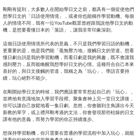
剛剛有提到，大多數人在開始學日文之前，都具有一個促使他們
想學日文的「日語使用情境」，或者你也能稱作學習動機。每個
人的情境不同，我有一位YouTube觀眾曾經跟我說他學日文的動
機，是想要看懂日本的「落語」，讓我非常印象深刻。
這個日語使用情境所代表的意義，不只是我們學習日語的動機，
更重要的是，他是我們能「毫無壓力地」接觸日文的管道。想看
懂日劇台詞是我的學習動機，而看日劇是我的興趣，既不會讓我
感到壓力，反而能喚醒我想學好日文的心情。這種符合自己本來
喜好的，與日文接觸的管道，我稱之為「玩心」。學語言要持
續，玩心絕對不能少。
在剛開始學日文的時候，我們應該要常常想起自己的「玩心」，
並將他有意識地加入學習手段裡。聚集會神上完一堂日文課後，
你可以讓自己放鬆地看一集日劇。忽然，你會聽到主角講出今天
新教的單字，或上禮拜剛考過的文法，你會發現那些枯燥的日文
課有他的意義，而努力學習的你正持續進步。
想保持學習動機，你只需要在普通的學習流程中加入玩心，就能
讓看似枯燥的內容與興趣產生連結。