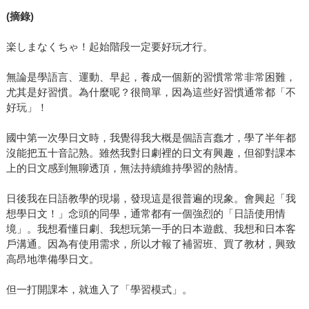
(摘錄)
楽しまなくちゃ！起始階段一定要好玩才行。
無論是學語言、運動、早起，養成一個新的習慣常常非常困難，
尤其是好習慣。為什麼呢？很簡單，因為這些好習慣通常都「不
好玩」！
國中第一次學日文時，我覺得我大概是個語言蠢才，學了半年都
沒能把五十音記熟。雖然我對日劇裡的日文有興趣，但卻對課本
上的日文感到無聊透頂，無法持續維持學習的熱情。
日後我在日語教學的現場，發現這是很普遍的現象。會興起「我
想學日文！」念頭的同學，通常都有一個強烈的「日語使用情
境」。我想看懂日劇、我想玩第一手的日本遊戲、我想和日本客
戶溝通。因為有使用需求，所以才報了補習班、買了教材，興致
高昂地準備學日文。
但一打開課本，就進入了「學習模式」。