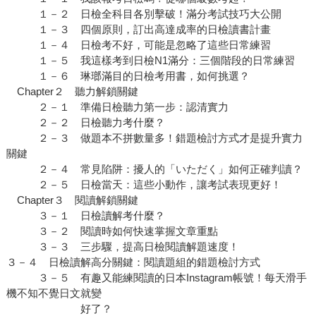
１－２ 日檢全科目各別擊破！滿分考試技巧大公開
１－３ 四個原則，訂出高達成率的日檢讀書計畫
１－４ 日檢考不好，可能是忽略了這些日常練習
１－５ 我這樣考到日檢N1滿分：三個階段的日常練習
１－６ 琳瑯滿目的日檢考用書，如何挑選？
Chapter２ 聽力解鎖關鍵
２－１ 準備日檢聽力第一步：認清實力
２－２ 日檢聽力考什麼？
２－３ 做題本不拼數量多！錯題檢討方式才是提升實力
關鍵
２－４ 常見陷阱：擾人的「いただく」如何正確判讀？
２－５ 日檢當天：這些小動作，讓考試表現更好！
Chapter３ 閱讀解鎖關鍵
３－１ 日檢讀解考什麼？
３－２ 閱讀時如何快速掌握文章重點
３－３ 三步驟，提高日檢閱讀解題速度！
３－４ 日檢讀解高分關鍵：閱讀題組的錯題檢討方式
３－５ 有趣又能練閱讀的日本Instagram帳號！每天滑手
機不知不覺日文就變
好了？