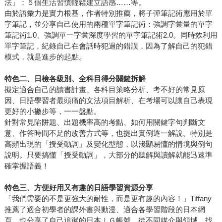
法」；５個生活習慣輕鬆建立語感……等。
由於語彙力是實力根基，作者特別推薦，將子彈筆記術應用於單
字筆記，並分享自己使用的兩種單字筆記術：強調字彙量的單字
筆記術1.0、強調單一字彙深度學習的單字筆記術2.0。同時效利用
單字筆記，紀錄自己在會話時犯過的錯誤，因為了解自己的犯錯
模式，就是進步的起點。
特色二、日檢各級別、全科目得分關鍵拆解
擬定適合自己的讀書計畫、各科目策略分析、考不好的常見原
因、日語學習者最頭痛的文法項目解析、在考場可以讓自己表現
更好的小撇步等，一一盤點。
針對常見陷阱題、出題機率高的考點、如何用關鍵字句判斷文
意、作答時間不足的改善方式等，也提出實例逐一解說。特別是
高頻出現的「授受動詞」及變化型態，以淺顯易懂的情境與例句
說明。只要搞懂「授受動詞」，大部分的聽解與讀解就能迅速準
確掌握語義！
特色三、方便好用又有趣的日語學習資源分享
「我們需要的不是更強大的耐性，而是更有趣的內容！」Tiffany
推薦了適合初學者的課外書與動漫、適合各學習階段的日本網
頁，也分享了自己追蹤的日本ＩＧ帳號，從不同媒介與領域，找