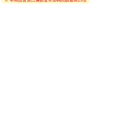
※ 本商品會員日滿額金幣加碼回饋最高15倍
因版權保護，您在金石堂所購買的電子書僅能以金石堂專屬
的閱讀軟體開啟閱讀，無法以其他閱讀器或直接下載檔案。
依據「消費者保護法」第19條及行政院消費者保護處公告之
「通訊交易解除權合理例外情事適用準則」，非以有形媒介
提供之數位內容或一經提供即為完成之線上服務，經消費者
事先同意始提供。（如：電子書、電子雜誌、下載版軟體、
虛擬商品…等），
不受「網購服務需提供七日鑑賞期」的限
制
。為維護您的權益，建議您先使用「試閱」功能後再付款
購買。