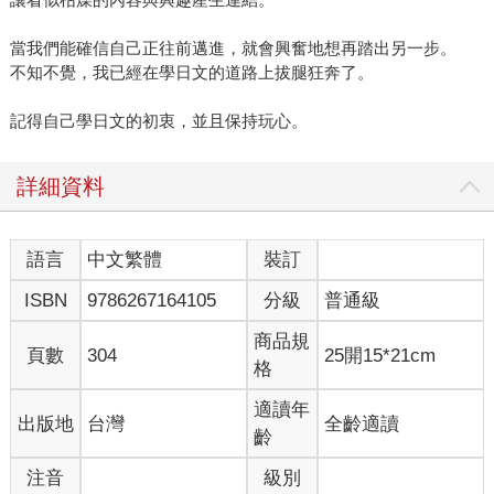
當我們能確信自己正往前邁進，就會興奮地想再踏出另一步。
不知不覺，我已經在學日文的道路上拔腿狂奔了。
記得自己學日文的初衷，並且保持玩心。
詳細資料
語言
中文繁體
裝訂
ISBN
9786267164105
分級
普通級
商品規
頁數
304
25開15*21cm
格
適讀年
出版地
台灣
全齡適讀
齡
注音
級別