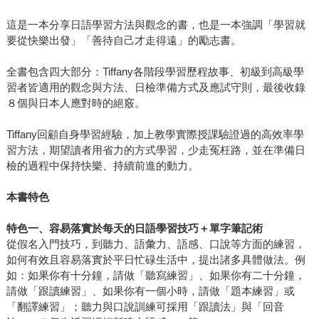
這是一本分享日語學習方法與觀念的書，也是一本強調「學習就
要從快樂出發」「善待自己才走得遠」的勵志書。
全書包含四大部分：Tiffany各階段學習歷程故事、初級到高級學
習者皆適用的觀念與方法、日檢準備方式及應試守則，最後收錄
８個與日本人應對時的絕竅。
Tiffany回顧自身學習經驗，加上教學實際授課驗證過的高效率學
習方法，期望讀者用省力的方式學習，少走冤枉路，並在準備日
檢的過程中保持快樂、持續前進的動力。
本書特色
特色一、容易落實於每天的日語學習技巧＋單字筆記術
從假名入門技巧，到聽力、語彙力、語感、口說等方面的練習，
如何有效且容易落實於平日忙碌生活中，提出諸多具體做法。例
如：如果你有十分鐘，請做「聽寫練習」、如果你有二十分鐘，
請做「跟讀練習」、如果你有一個小時，請做「題本練習」或
「翻譯練習」；聽力與口說訓練可採用「跟讀法」與「回音