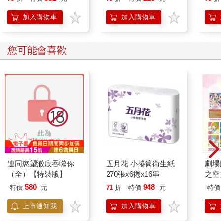
加入購物車
加入購物車
您可能會喜歡
連同慾望澈底吞噬你
五月花 小捲筒衛生紙
劇場版
（全）【特裝版】
270張x6捲x16串
之空
樂部 
580
948
特價
元
71
折
特價
元
特價
Par
上市通知我
加入購物車