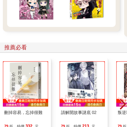
推薦必看
刪掉容易，忘掉很難
請解開故事謎底 02
叛逆
332
213
79
折
特價
元
79
折
特價
元
79
折