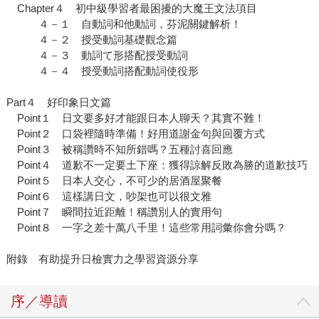
Chapter４ 初中級學習者最困擾的大魔王文法項目
４－１ 自動詞和他動詞，芬泥關鍵解析！
４－２ 授受動詞基礎觀念篇
４－３ 動詞て形搭配授受動詞
４－４ 授受動詞搭配動詞使役形
Part４ 好印象日文篇
Point１ 日文要多好才能跟日本人聊天？其實不難！
Point２ 口袋裡隨時準備！好用道謝金句與回覆方式
Point３ 被稱讚時不知所錯嗎？五種討喜回應
Point４ 道歉不一定要土下座：獲得諒解反敗為勝的道歉技巧
Point５ 日本人交心，不可少的居酒屋聚餐
Point６ 這樣講日文，吵架也可以很文雅
Point７ 瞬間拉近距離！稱讚別人的實用句
Point８ 一字之差十萬八千里！這些常用詞彙你會分嗎？
附錄 有助提升日檢實力之學習資源分享
序／導讀