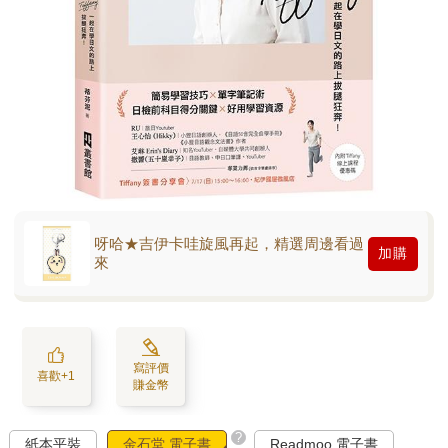
呀哈★吉伊卡哇旋風再起，精選周邊看過
加購
來
寫評價
喜歡+1
賺金幣
?
紙本平裝
金石堂 電子書
Readmoo 電子書