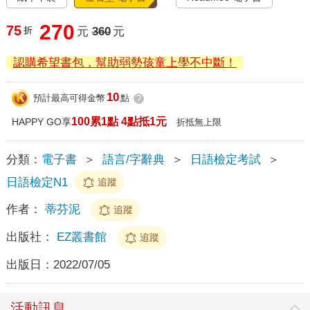
270
75
折
元
360
元
認購希望書包，幫助弱勢孩童上學不中斷！
10
預計最高可得金幣
點
?
100累1點 4點抵1元
HAPPY GO享
折抵無上限
分類：
電子書
＞
語言/字辭典
＞
日語檢定考試
＞
日語檢定N1
追蹤
作者：
蒂芬泥
追蹤
出版社：
EZ叢書館
追蹤
出版日：
2022/07/05
活動訊息