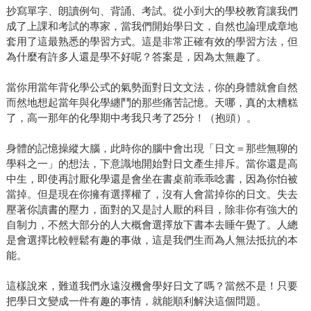
抄寫單字、朗讀例句、背誦、考試。從小到大的學校教育讓我們
成了上課和考試的專家，當我們開始學日文，自然也論理成章地
套用了這最熟悉的學習方式。這是非常正確有效的學習方法，但
為什麼有許多人還是學不好呢？答案是，因為太無趣了。
當你用當年背化學公式的氣勢面對日文文法，你的身體就會自然
而然地想起當年與化學纏鬥的那些痛苦記憶。天哪，真的太糟糕
了，高一那年的化學期中考我只考了25分！（抱頭）。
身體的記憶操縱大腦，此時你的腦中會出現「日文＝那些無聊的
學科之一」的想法，下意識地開始對日文產生排斥。當你還是高
中生，即使再討厭化學還是會坐在書桌前乖乖唸書，因為你怕被
當掉。但是現在你擁有選擇權了，沒有人會當掉你的日文。失去
壓著你讀書的壓力，面對的又是討人厭的科目，除非你有強大的
自制力，不然大部分的人大概會選擇放下書本去睡午覺了。人總
是會選擇比較輕鬆有趣的事做，這是我們生而為人無法抵抗的本
能。
這樣說來，難道我們永遠沒機會學好日文了嗎？當然不是！只要
把學日文變成一件有趣的事情，就能順利解決這個問題。