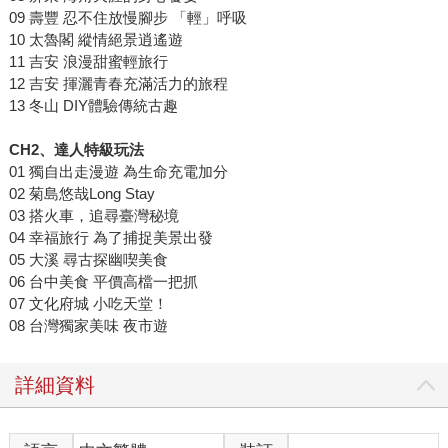
09 壽豐 忍不住放慢腳步 「輕」呼吸
10 太魯閣 縱情絕景逍遙遊
11 吉安 浪漫甜蜜輕旅行
12 吉安 揮灑青春充滿活力的旅程
13 冬山 DIY體驗傳統古趣
CH2、達人特級玩法
01 獨自出走漫遊 為生命充電加分
02 菊島悠哉Long Stay
03 搭火車，追尋臺灣秘境
04 幸福旅行 為了捕捉美景出發
05 大溪 尋古探幽喫美食
06 台中美食 平價高檔一把抓
07 文化府城 小吃天堂！
08 台灣獨家美味 夜市遊
詳細資料