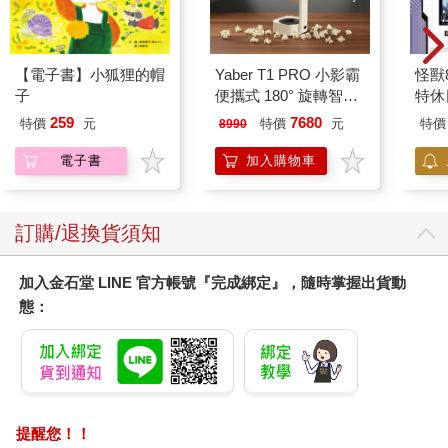
【電子書】小狐狸的帽
Yaber T1 PRO 小影霸
怪獸
子
便攜式 180° 旋轉智能
特休
投影機
加購
259
7680
特價
元
特價
元
特價
8990
電子書
加入購物車
訂購/退換貨須知
加入金石堂 LINE 官方帳號『完成綁定』，隨時掌握出貨動
態：
提醒您！！