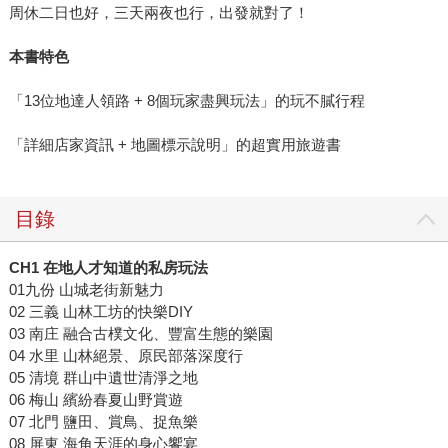
周休二日也好，三天兩夜也行，出發就對了！
本書特色
「13位地達人領路 + 8個玩家盡興玩法」的玩不膩行程
「詳細店家資訊 + 地圖標示說明」的超實用旅遊書
目錄
CH1 在地人才知道的私房玩法
01九份 山城老街新魅力
02 三義 山林工坊的快樂DIY
03 南庄 融合古樸文化、豐富生態的樂園
04 水里 山林絕景、原民部落深度行
05 清境 群山中遺世清淨之地
06 梅山 繽紛春夏山野賞遊
07 北門 鹽田、賞鳥、捉魚樂
08 屏東 海角天涯的身心饗宴