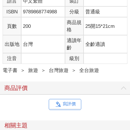
語言
中文繁體
裝訂
ISBN
9789868774988
分級
普通級
商品規
頁數
200
25開15*21cm
格
適讀年
出版地
台灣
全齡適讀
齡
注音
級別
電子書
＞
旅遊
＞
台灣旅遊
＞
全台旅遊
商品評價
寫評價
相關主題