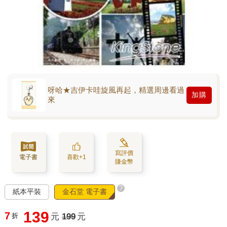
呀哈★吉伊卡哇旋風再起，精選周邊看過
加購
來
寫評價
電子書
喜歡+1
賺金幣
?
紙本平裝
金石堂 電子書
139
7
折
元
199
元