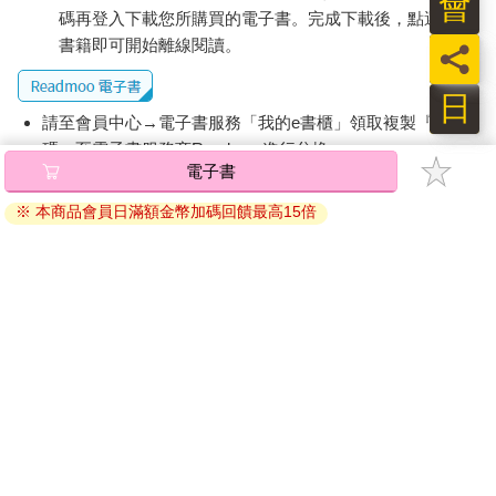
會
碼再登入下載您所購買的電子書。完成下載後，點選任一
書籍即可開始離線閱讀。
員
日
請至會員中心→電子書服務「我的e書櫃」領取複製『兌換
碼』至電子書服務商Readmoo進行兌換。
電子書
退換貨須知：
※ 本商品會員日滿額金幣加碼回饋最高15倍
因版權保護，您在金石堂所購買的電子書僅能以金石堂專屬
的閱讀軟體開啟閱讀，無法以其他閱讀器或直接下載檔案。
依據「消費者保護法」第19條及行政院消費者保護處公告之
「通訊交易解除權合理例外情事適用準則」，非以有形媒介
提供之數位內容或一經提供即為完成之線上服務，經消費者
事先同意始提供。（如：電子書、電子雜誌、下載版軟體、
虛擬商品…等），
不受「網購服務需提供七日鑑賞期」的限
制
。為維護您的權益，建議您先使用「試閱」功能後再付款
購買。