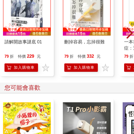
請解開故事謎底 01
刪掉容易，忘掉很難
一本
症：
開大
229
332
79
折
特價
元
79
折
特價
元
79
折
人也
的3
加入購物車
加入購物車
您可能會喜歡