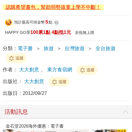
認購希望書包，幫助弱勢孩童上學不中斷！
5
預計最高可得金幣
點
?
100累1點 4點抵1元
HAPPY GO享
折抵無上限
分類：
電子書
＞
旅遊
＞
台灣旅遊
＞
全台旅遊
追蹤
作者：
大大創意
、
東方食宿網
追蹤
出版社：
大大創意
追蹤
出版日：
2012/09/27
活動訊息
金石堂2026海外優惠：電子書