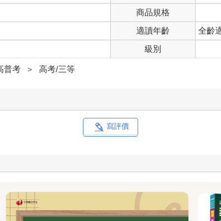
商品規格
適讀年齡
全齡
級別
高普考
＞
高考/三等
寫評價