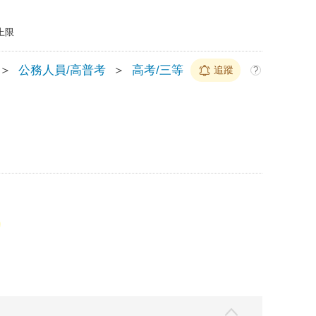
上限
＞
公務人員/高普考
＞
高考/三等
追蹤
?