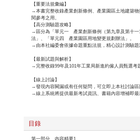
【重要法規彙編】
→本書完整收錄產業創新條例、產業園區土地建築物
閱參考之用。
【高分測驗題攻略】
→區分為「單元一 產業創新條例（第九章及第十一
法」、「單元四 產業園區用地變更規劃辦法」。
→由本社編委會依據命題重點法規，精心設計測驗題
【最新試題與解析】
→完整收錄99年及101年工業局新進約僱人員甄
【線上討論】
→發現內容闕漏或有任何疑問，可立即上本社討論區
→線上系統將提供最新考試資訊、書籍內容增補即最
目錄
第一部分 內容精要1