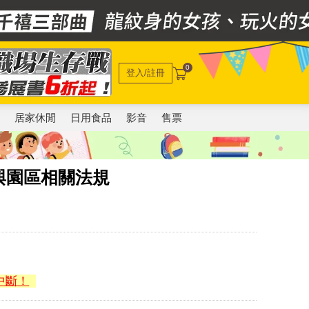
0
登入/註冊
電
居家休閒
日用食品
影音
售票
與園區相關法規
中斷！