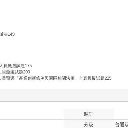
法149
員甄選試題175
員甄選試題200
員甄選「產業創新條例與園區相關法規」全真模擬試題225
裝訂
分級
普通