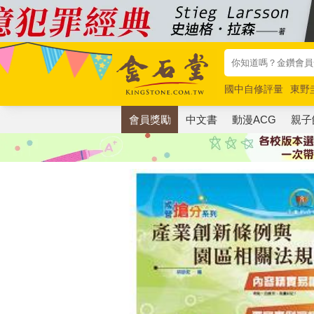
國中自修評量
東野
唯紅花綻放
奧德賽
會員獎勵
中文書
動漫ACG
親子