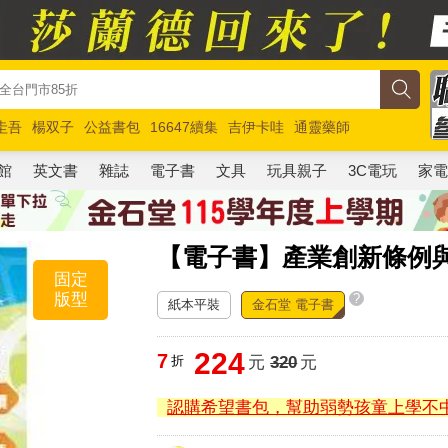
圭吾
楊双子
公益書包
16647續集
吉伊卡哇
通靈藥師
路邊攤新作
馬斯克
玩具總動員5
超慢跑
館
英文書
雜誌
電子書
文具
玩具親子
3C電玩
家
【電子書】產業創新條例
固定
版型
?
紙本平裝
金石堂 電子書
224
7
折
元
320
元
認購希望書包，幫助弱勢孩童上學不