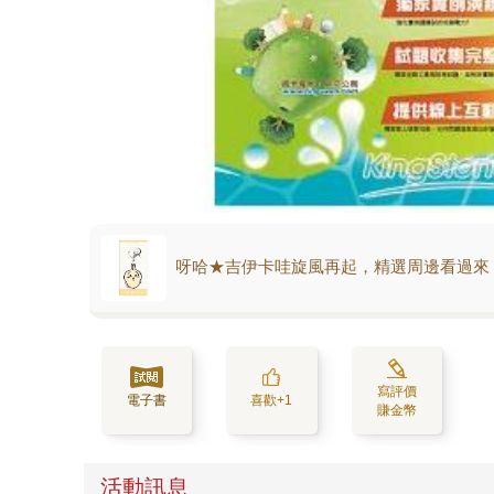
呀哈★吉伊卡哇旋風再起，精選周邊看過來
寫評價
電子書
喜歡+1
賺金幣
活動訊息