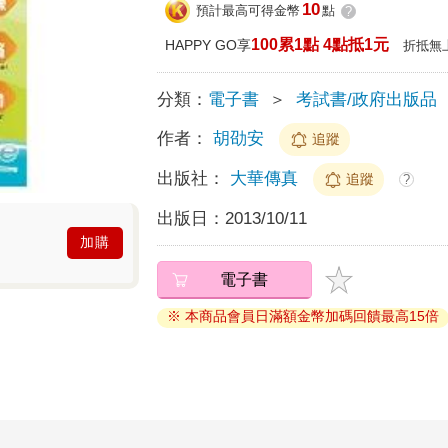
10
預計最高可得金幣
點
?
100累1點 4點抵1元
HAPPY GO享
折抵無
分類：
電子書
＞
考試書/政府出版品
作者：
胡劭安
追蹤
出版社：
大華傳真
追蹤
?
出版日：
2013/10/11
加購
電子書
※ 本商品會員日滿額金幣加碼回饋最高15倍