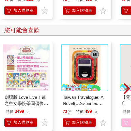
【首卷特典】拉頁
加入購物車
加入購物車
您可能會喜歡
劇場版 Love Live！蓮
Taiwan Travelogue: A
【電
之空女學院學園偶像俱
Novel(U.S.-printed
店
樂部 Bloom Garden
edition)
3499
499
特價
元
73
折
特價
元
特價
Party蓮之空預售大套
組
加入購物車
加入購物車