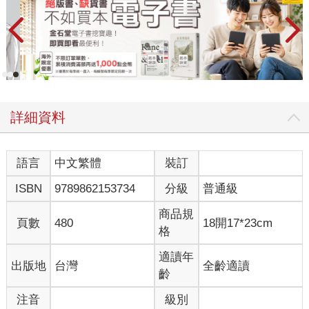
詳細資料
語言
中文繁體
裝訂
ISBN
9789862153734
分級
普通級
商品規
頁數
480
18開17*23cm
格
適讀年
出版地
台灣
全齡適讀
齡
注音
級別