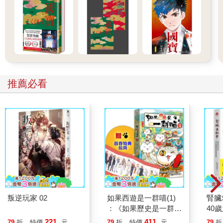
推薦必看
叛逆玩家 02
如果西遊是一群喵(1)
腎臟
：《如果歷史是一群
40
喵》作者最新力作，附
就告
221
411
79
折
特價
元
79
折
特價
元
79
折