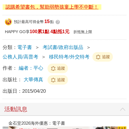
認購希望書包，幫助弱勢孩童上學不中斷！
15
預計最高可得金幣
點
?
100累1點 4點抵1元
HAPPY GO享
折抵無上限
分類：
電子書
＞
考試書/政府出版品
＞
公務人員/高普考
＞
移民特考/外交特考
追蹤
作者：
編者：平心
追蹤
出版社：
大華傳真
追蹤
出版日：
2015/04/20
活動訊息
金石堂2026海外優惠：電子書