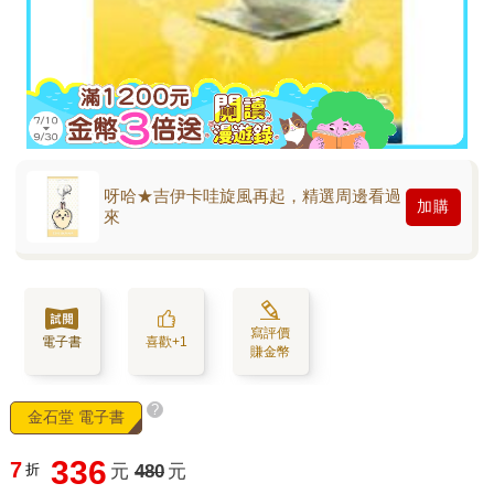
呀哈★吉伊卡哇旋風再起，精選周邊看過
加購
來
寫評價
電子書
喜歡+1
賺金幣
?
金石堂 電子書
336
7
折
元
480
元