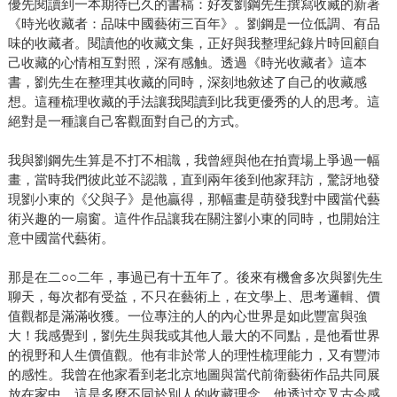
優先閱讀到一本期待已久的書稿：好友劉鋼先生撰寫收藏的新著
《時光收藏者：品味中國藝術三百年》。劉鋼是一位低調、有品
味的收藏者。閱讀他的收藏文集，正好與我整理紀錄片時回顧自
己收藏的心情相互對照，深有感触。透過《時光收藏者》這本
書，劉先生在整理其收藏的同時，深刻地敘述了自己的收藏感
想。這種梳理收藏的手法讓我閱讀到比我更優秀的人的思考。這
絕對是一種讓自己客觀面對自己的方式。
我與劉鋼先生算是不打不相識，我曾經與他在拍賣場上爭過一幅
畫，當時我們彼此並不認識，直到兩年後到他家拜訪，驚訝地發
現劉小東的《父與子》是他贏得，那幅畫是萌發我對中國當代藝
術兴趣的一扇窗。這件作品讓我在關注劉小東的同時，也開始注
意中國當代藝術。
那是在二○○二年，事過已有十五年了。後來有機會多次與劉先生
聊天，每次都有受益，不只在藝術上，在文學上、思考邏輯、價
值觀都是滿滿收獲。一位專注的人的內心世界是如此豐富與強
大！我感覺到，劉先生與我或其他人最大的不同點，是他看世界
的視野和人生價值觀。他有非於常人的理性梳理能力，又有豐沛
的感性。我曾在他家看到老北京地圖與當代前衛藝術作品共同展
放在家中，這是多麼不同於別人的收藏理念，他透过交叉古今感