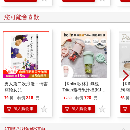
們更客觀地面對自己的生命，也同時讓自己感覺到「活著，並不
寂寞」。
您可能會喜歡
姚谦 二○一七年二月
自序
二十多年前，我在書中看到一則趣聞。一位法國收藏家病入膏
肓，十多天昏迷不醒。醫生對家屬說：「藥劑已經無能為力了，
只能試一下喚醒治療，你們在病人耳邊反復說一件他最擔心、最
害怕的事情，刺激一下他昏睡的大腦。」收藏家的妻子想了想，
便在病人耳邊說道：「我不想再跟你過了，我要跟你離婚。」可
是，無論這句話重複多少遍，收藏家一點反應也沒有。女兒看到
男人第二次浪漫：情書
【Kolin 歌林】無線
【KI
母親的招數不靈，沖著父親喊道：「爸，我把你收藏的油畫全賣
寫給女兒
Tritan隨行果汁機(KJE-
列-
掉啦！」女兒只喊了幾句，收藏家的嘴唇就開始顫動起來，過了
MN502)
平煎
一會兒，他微弱地吐出一個字：「No！」
316
720
79
折
特價
元
特價
元
56
折
1280
加入購物車
加入購物車
記得看到這條趣聞時，我曾心中暗笑，覺得這位收藏家真是一個
奇特的守財奴。然而真沒想到，二十載過後，自己也變成了一個
收藏油畫的癡迷者。
訂購/退換貨須知