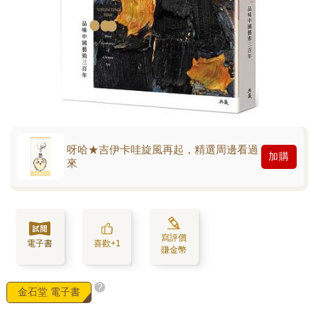
呀哈★吉伊卡哇旋風再起，精選周邊看過
加購
來
寫評價
電子書
喜歡+1
賺金幣
?
金石堂 電子書