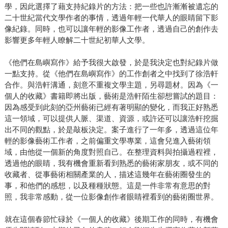
學，因此選擇了藉支持紀錄片的方法：把一些也許漸漸被遺忘的
二十世紀當代文學作者的事情，透過年輕一代華人的眼睛留下影
像紀錄。同時，也可以讓年輕的影像工作者，透過自己的創作去
影響更多年輕人瞭解二十世紀初華人文學。
《他們在島嶼寫作》給予我很大啟發，於是我決定也對紀錄片做
一點支持。從《他們在島嶼寫作》的工作創者之中找到了徐浩軒
合作。與浩軒溝通，刻意不重複文學主題，另尋題材。因為《一
個人的收藏》書籍即將出版，藝術是浩軒陌生卻想嘗試的題目：
因為感受到此刻的亞州藝術已經有著明顯的變化，而我正好熟悉
這一領域，可以提供人脈、渠道、資源，或許还可以讓浩軒挖掘
出不同的觀點，於是敲板決定。案子進行了一年多，透過這位年
輕的影像藝術工作者，之前偏重文學專業，這會兒進入藝術領
域，由他從一個新的角度對照自己。在整理資料與拍攝過程裡，
透過他的眼睛，我有機會重新看到熟悉的藝術家朋友，或不同的
收藏者、從事藝術相關產業的人，描述這幾年在藝術圈發生的
事，和他們的感想，以及種種狀態。這是一件非常有意思的對
照，我非常感動，從一位影像創作者眼睛裡看到的藝術圈世界。
就在這個春節忙碌於《一個人的收藏》後期工作的同時，有機會