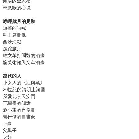
慘淡的全家福
林風眠的心境
崢嶸歲月的足跡
無聲的呐喊
毛主席畫像
西沙海戰
蹉跎歲月
給文革打問號的油畫
龍美術館與文革油畫
當代的人
小女人的《紅與黑》
20世紀的清明上河圖
我愛北京天安門
三聯畫的傾訴
劉小東的肖像畫
苦行僧的自畫像
下崗
父與子
犬奸