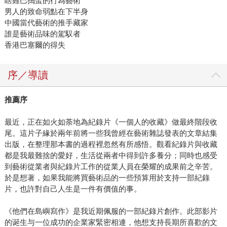
瞎雞巴搗蛋的行為藝術
男人的致命弱點在下半身
中國當代藝術的推手藏家
誰是藝術品味的駕馭者
香港巴塞爾的得失
序／導讀
推薦序
最近，正在如火如荼地為紀錄片《一個人的收藏》做最終階段收
尾。這片子緣於兩年前將一些我曾經在藝術雜誌發表的文章結集
出版，在整理那本書的過程裡忽然有所感悟。觀看紀錄片與收藏
都是我最難捨的愛好，生活從兩者中得到許多養分；同時也感受
到藝術從業者與紀錄片工作的從業人員在榮耀的成果前之辛苦。
於是想著，如果我能將買藝術品的一些預算用於支持一部紀錄
片，也許對自己人生是一件有價值的事。
《他們在島嶼寫作》是我近期佩服的一部紀錄片創作。此部影片
的诞生与一位成功的企業家緊密相連，他想支持長期所喜歡的文