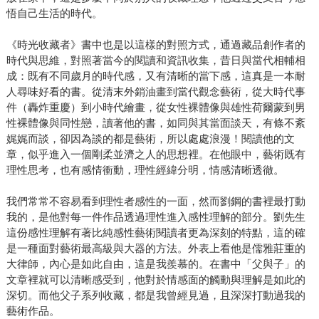
悟自己生活的時代。
《時光收藏者》書中也是以這樣的對照方式，通過藏品創作者的
時代與思維，對照著當今的閱讀和資訊收集，昔日與當代相輔相
成：既有不同歲月的時代感，又有清晰的當下感，這真是一本耐
人尋味好看的書。從清末外銷油畫到當代觀念藝術，從大時代事
件（轟炸重慶）到小時代繪畫，從女性裸體像與雄性荷爾蒙到男
性裸體像與同性戀，讀著他的書，如同與其當面談天，有條不紊
娓娓而談，卻因為談的都是藝術，所以處處浪漫！閱讀他的文
章，似乎進入一個剛柔並濟之人的思想裡。在他眼中，藝術既有
理性思考，也有感情衝動，理性經緯分明，情感清晰透徹。
我們常常不容易看到理性者感性的一面，然而劉鋼的書裡最打動
我的，是他對每一件作品透過理性進入感性理解的部分。劉先生
這份感性理解有著比純感性藝術閱讀者更為深刻的特點，這的確
是一種面對藝術最高級與大器的方法。外表上看他是儒雅莊重的
大律師，內心是如此自由，這是我羨慕的。在書中「父與子」的
文章裡就可以清晰感受到，他對於情感面的觸動與理解是如此的
深切。而他父子系列收藏，都是我曾經見過，且深深打動過我的
藝術作品。