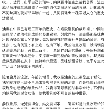
收」。然而，出乎自己的預料，納藏百件油畫之後我發覺，這些
藏品順理成章地形成了一個以時代為脈絡的系統收藏。此收藏將
不同時期的藝術品串聯在一起，共同傳遞出一種震撼人心的歷史
滄桑感。
油畫在中國已有近三百年的歷史。在這段漫長的歲月裡，中國油
畫經歷了從幼稚到成熟的發展過程。與此同時，油畫藝術品味也
出現過幾次重大的改變，每次轉變都伴隨著社會變革的背景。有
進步，也有倒退；有上進，也有下坡。我的油畫收藏，以清朝宮
廷油畫為起點，跨越三百年，一直延伸到當代藝術，每個時期都
有重要作品作為筋骨，支撐著一套完整的油畫收藏體系。我把這
些藏品懸掛在家中，飽覽時代變遷，品味酸甜苦辣，似乎今生此
世活出了好幾輩子的感受。
隨著歲月的流逝、年齡的增長，我收藏油畫的志趣發生了變化。
我的關注點已經不再局限於與歷史相關的油畫，而是拓展到那些
表現身心感覺的繪畫作品。我覺得這類藝術品非常奇特，它們能
夠擴展我的感官功能，使我看到妙不可言的精神世界。
參觀畫廊、遊覽藝博會、結交藝術家……這些都是油畫收藏給我