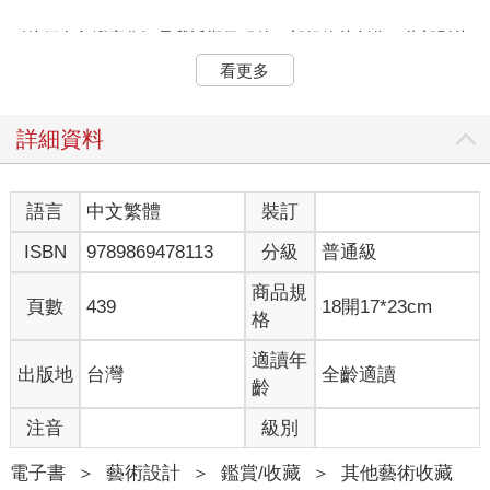
《他們在島嶼寫作》是我近期佩服的一部紀錄片創作。此部影片
的诞生与一位成功的企業家緊密相連，他想支持長期所喜歡的文
看更多
學，因此選擇了藉支持紀錄片的方法：把一些也許漸漸被遺忘的
二十世紀當代文學作者的事情，透過年輕一代華人的眼睛留下影
像紀錄。同時，也可以讓年輕的影像工作者，透過自己的創作去
詳細資料
影響更多年輕人瞭解二十世紀初華人文學。
《他們在島嶼寫作》給予我很大啟發，於是我決定也對紀錄片做
語言
中文繁體
裝訂
一點支持。從《他們在島嶼寫作》的工作創者之中找到了徐浩軒
ISBN
9789869478113
分級
普通級
合作。與浩軒溝通，刻意不重複文學主題，另尋題材。因為《一
個人的收藏》書籍即將出版，藝術是浩軒陌生卻想嘗試的題目：
商品規
因為感受到此刻的亞州藝術已經有著明顯的變化，而我正好熟悉
頁數
439
18開17*23cm
格
這一領域，可以提供人脈、渠道、資源，或許还可以讓浩軒挖掘
出不同的觀點，於是敲板決定。案子進行了一年多，透過這位年
適讀年
出版地
台灣
全齡適讀
輕的影像藝術工作者，之前偏重文學專業，這會兒進入藝術領
齡
域，由他從一個新的角度對照自己。在整理資料與拍攝過程裡，
透過他的眼睛，我有機會重新看到熟悉的藝術家朋友，或不同的
注音
級別
收藏者、從事藝術相關產業的人，描述這幾年在藝術圈發生的
事，和他們的感想，以及種種狀態。這是一件非常有意思的對
電子書
＞
藝術設計
＞
鑑賞/收藏
＞
其他藝術收藏