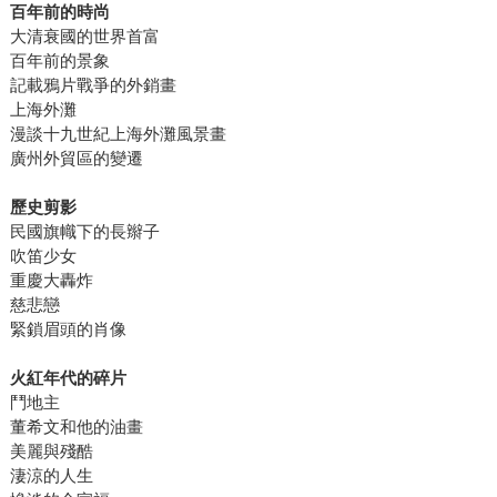
百年前的時尚
大清衰國的世界首富
百年前的景象
記載鴉片戰爭的外銷畫
上海外灘
漫談十九世紀上海外灘風景畫
廣州外貿區的變遷
歷史剪影
民國旗幟下的長辮子
吹笛少女
重慶大轟炸
慈悲戀
緊鎖眉頭的肖像
火紅年代的碎片
鬥地主
董希文和他的油畫
美麗與殘酷
淒涼的人生