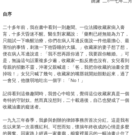
姚谦 二○一七年二月
自序
二十多年前，我在書中看到一則趣聞。一位法國收藏家病入膏
肓，十多天昏迷不醒。醫生對家屬說：「藥劑已經無能為力了，
只能試一下喚醒治療，你們在病人耳邊反復說一件他最擔心、最
害怕的事情，刺激一下他昏睡的大腦。」收藏家的妻子想了想，
便在病人耳邊說道：「我不想再跟你過了，我要跟你離婚。」可
是，無論這句話重複多少遍，收藏家一點反應也沒有。女兒看到
母親的招數不靈，沖著父親喊道：「爸，我把你收藏的油畫全賣
掉啦！」女兒只喊了幾句，收藏家的嘴唇就開始顫動起來，過了
一會兒，他微弱地吐出一個字：「No！」
記得看到這條趣聞時，我曾心中暗笑，覺得這位收藏家真是一個
奇特的守財奴。然而真沒想到，二十載過後，自己也變成了一個
收藏油畫的癡迷者。
一九九三年春季，我參與創辦的律師事務所首次分紅。這是我有
生以來第一次喜獲紅利。可想而知，懷揣年終收成的心情是多麼
的興奮。回家路上經過一家畫廊，櫥窗裡展示的一幅油畫止住了