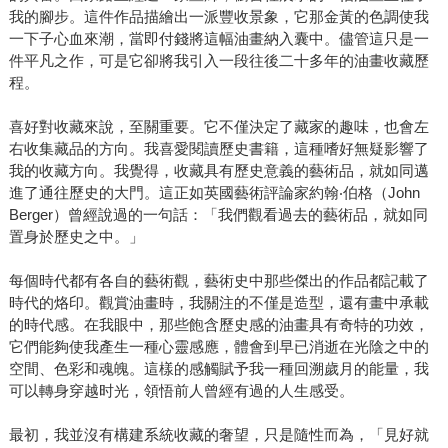
我的腳步。這件作品描繪出一派豐收景象，它那金黃的色調使我
一下子心血來潮，當即付錢將這幅油畫納入囊中。儘管這只是一
件平凡之作，可是它卻將我引入一段往後二十多年的油畫收藏歷
程。
喜好對收藏來說，至關重要。它不僅決定了藏家的趣味，也會左
右收集藏品的方向。我喜愛閱讀歷史書籍，這種嗜好無疑影響了
我的收藏方向。我覺得，收藏具有歷史意義的藝術品，就如同邁
進了通往歷史的大門。這正如英國藝術評論家約翰‧伯格（John
Berger）曾經說過的一句話：「我們觀看過去的藝術品，就如同
置身於歷史之中。」
每個時代都有各自的藝術觀，藝術史中那些傑出的作品都記載了
時代的烙印。觀賞油畫時，我關注的不僅是造型，還有畫中承載
的時代感。在我眼中，那些飽含歷史感的油畫具有奇特的功效，
它們能夠使我產生一種心靈感應，體會到早已消逝在光陰之中的
空間、色彩和魂魄。這樣的感觸賦予我一種回溯歲月的能量，我
可以轉身穿越时光，領悟前人曾經有過的人生感受。
最初，我並沒有構建系統收藏的奢望，只是隨性而為，「見好就