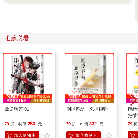
文章裡就可以清晰感受到，他對於情感面的觸動與理解是如此的
深切。而他父子系列收藏，都是我曾經見過，且深深打動過我的
藝術作品。
我一直相信接近藝術最大的好處，就是透過藝術讓自己與時代、
與創作者、與別人最深刻地溝通，這點劉先生完全達到了，而且
推薦必看
遠遠走在我的前面。還記得，十多年前一個下午與他聊起夏星的
作品，他的理解穿透了人只眼見的情慾画面。當時我才明白，在
夏星作品的畫面以外，更多是藝術家的文學閱讀和古今對照。這
種對藝術的解讀跨越了性別、跨越了時代，同時也跨越了固執、
封閉的制度思維。也因為他的影響，我開始收藏夏星先生的作
品。當然，閱讀他的書时发现，有許多我們共同欣賞的藝術家也
分別都在我們的收藏之列，這點讓我沾沾自喜，覺得自己眼光還
不算差。
閱讀別人的收藏實在是一件非常深刻而愉悅的事。我特別喜歡閱
叛逆玩家 01
刪掉容易，忘掉很難
情緒
讀一些西方收藏前輩們的專拍圖錄。這些圖錄告訴我，他們面對
把情
那個時代，如何用一生去與藝術親密對話、與藝術共同生活。而
誰都
253
332
79
折
特價
元
79
折
特價
元
79
折
閱讀同一時代一位有思想的收藏者，更是珍貴與不可替代的經
驗！一个人的收藏，他人是无法複製的。但藝術收藏常常會讓我
加入購物車
加入購物車