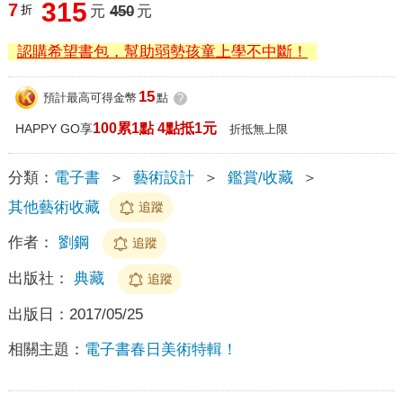
315
7
折
元
450
元
認購希望書包，幫助弱勢孩童上學不中斷！
15
預計最高可得金幣
點
?
100累1點 4點抵1元
HAPPY GO享
折抵無上限
分類：
電子書
＞
藝術設計
＞
鑑賞/收藏
＞
其他藝術收藏
追蹤
作者：
劉鋼
追蹤
出版社：
典藏
追蹤
出版日：
2017/05/25
相關主題：
電子書春日美術特輯！