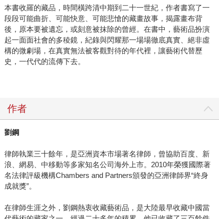
本書收羅的藏品，時間橫跨清中期到二十一世紀，作者書寫了一
段段可能曲折、可能快意、可能悲愴的藏畫故事，揭露畫布背
後，原本要被遺忘，或刻意被抹除的曾經。在書中，藝術品扮演
起一面面社會的多稜鏡，紀錄與閃耀那一場場徹底真實、絕非虛
構的微劇場，在真實無法被客觀對待的年代裡，讓藝術代替歷
史，一代代的流傳下去。
作者
劉鋼
律師執業三十餘年，是亞洲資本市場著名律師，曾協助百度、新
浪、網易、中移動等多家知名公司海外上市。2010年榮獲國際著
名法律評級機構Chambers and Partners頒發的亞洲律師界“終身
成就獎”。
在律師生涯之外，劉鋼熱衷收藏藝術品，是大陸最早收藏中國當
代藝術的藏家之一。經過二十多年的積累，他已收藏了三百餘件