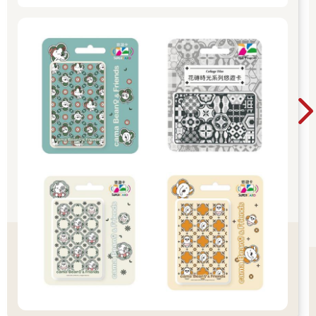
的視野和人生價值觀。他有非於常人的理性梳理能力，又有豐沛
的感性。我曾在他家看到老北京地圖與當代前衛藝術作品共同展
放在家中，這是多麼不同於別人的收藏理念，他透过交叉古今感
悟自己生活的時代。
《時光收藏者》書中也是以這樣的對照方式，通過藏品創作者的
時代與思維，對照著當今的閱讀和資訊收集，昔日與當代相輔相
成：既有不同歲月的時代感，又有清晰的當下感，這真是一本耐
人尋味好看的書。從清末外銷油畫到當代觀念藝術，從大時代事
件（轟炸重慶）到小時代繪畫，從女性裸體像與雄性荷爾蒙到男
性裸體像與同性戀，讀著他的書，如同與其當面談天，有條不紊
娓娓而談，卻因為談的都是藝術，所以處處浪漫！閱讀他的文
章，似乎進入一個剛柔並濟之人的思想裡。在他眼中，藝術既有
理性思考，也有感情衝動，理性經緯分明，情感清晰透徹。
我們常常不容易看到理性者感性的一面，然而劉鋼的書裡最打動
我的，是他對每一件作品透過理性進入感性理解的部分。劉先生
這份感性理解有著比純感性藝術閱讀者更為深刻的特點，這的確
是一種面對藝術最高級與大器的方法。外表上看他是儒雅莊重的
大律師，內心是如此自由，這是我羨慕的。在書中「父與子」的