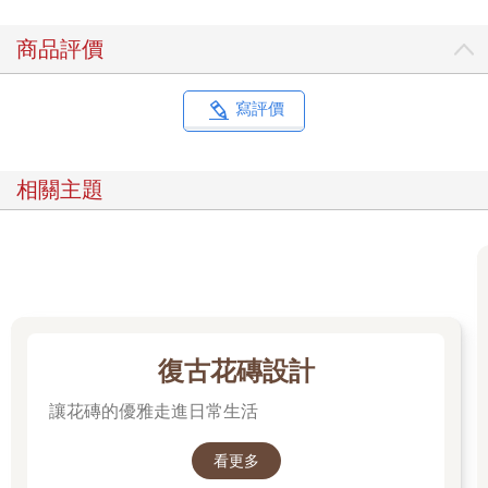
照，我非常感動，從一位影像創作者眼睛裡看到的藝術圈世界。
商品評價
就在這個春節忙碌於《一個人的收藏》後期工作的同時，有機會
優先閱讀到一本期待已久的書稿：好友劉鋼先生撰寫收藏的新著
《時光收藏者：品味中國藝術三百年》。劉鋼是一位低調、有品
寫評價
味的收藏者。閱讀他的收藏文集，正好與我整理紀錄片時回顧自
己收藏的心情相互對照，深有感触。透過《時光收藏者》這本
書，劉先生在整理其收藏的同時，深刻地敘述了自己的收藏感
相關主題
想。這種梳理收藏的手法讓我閱讀到比我更優秀的人的思考。這
絕對是一種讓自己客觀面對自己的方式。
我與劉鋼先生算是不打不相識，我曾經與他在拍賣場上爭過一幅
畫，當時我們彼此並不認識，直到兩年後到他家拜訪，驚訝地發
現劉小東的《父與子》是他贏得，那幅畫是萌發我對中國當代藝
術兴趣的一扇窗。這件作品讓我在關注劉小東的同時，也開始注
意中國當代藝術。
復古花磚設計
讓花磚的優雅走進日常生活
那是在二○○二年，事過已有十五年了。後來有機會多次與劉先生
聊天，每次都有受益，不只在藝術上，在文學上、思考邏輯、價
值觀都是滿滿收獲。一位專注的人的內心世界是如此豐富與強
看更多
大！我感覺到，劉先生與我或其他人最大的不同點，是他看世界