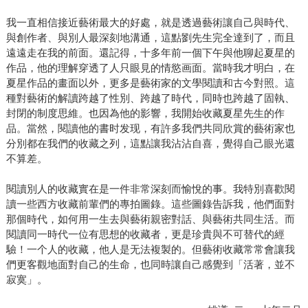
我一直相信接近藝術最大的好處，就是透過藝術讓自己與時代、
與創作者、與別人最深刻地溝通，這點劉先生完全達到了，而且
遠遠走在我的前面。還記得，十多年前一個下午與他聊起夏星的
作品，他的理解穿透了人只眼見的情慾画面。當時我才明白，在
夏星作品的畫面以外，更多是藝術家的文學閱讀和古今對照。這
種對藝術的解讀跨越了性別、跨越了時代，同時也跨越了固執、
封閉的制度思維。也因為他的影響，我開始收藏夏星先生的作
品。當然，閱讀他的書时发现，有許多我們共同欣賞的藝術家也
分別都在我們的收藏之列，這點讓我沾沾自喜，覺得自己眼光還
不算差。
閱讀別人的收藏實在是一件非常深刻而愉悅的事。我特別喜歡閱
讀一些西方收藏前輩們的專拍圖錄。這些圖錄告訴我，他們面對
那個時代，如何用一生去與藝術親密對話、與藝術共同生活。而
閱讀同一時代一位有思想的收藏者，更是珍貴與不可替代的經
驗！一个人的收藏，他人是无法複製的。但藝術收藏常常會讓我
們更客觀地面對自己的生命，也同時讓自己感覺到「活著，並不
寂寞」。