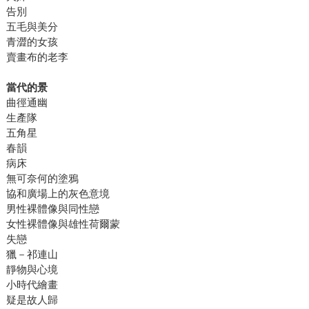
告別
五毛與美分
青澀的女孩
賣畫布的老李
當代的景
曲徑通幽
生產隊
五角星
春韻
病床
無可奈何的塗鴉
協和廣場上的灰色意境
男性裸體像與同性戀
女性裸體像與雄性荷爾蒙
失戀
獵－祁連山
靜物與心境
小時代繪畫
疑是故人歸