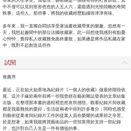
帶來的人生享受。我發現，藝術圈是一個很奇特的社會群體，其
中不僅可以見到形形色色的人五人六，還能遇到光怪陸離的奇聞
軼事。這些人、那些事，將我的收藏經歷點綴得津津有味。
多年來，我一直獨自悶頭享受著油畫收藏帶來的樂趣。忽然有一
天，我想起趣聞中的那位法國收藏家。此一回想使我感到有點憂
心忡忡，覺得私人收藏難免曲終畫散，如果總是將作品私藏在家
中，既對不起創造這些作
試閱
推薦序
最近，正在如火如荼地為紀錄片《一個人的收藏》做最終階段收
尾。這片子緣於兩年前將一些我曾經在藝術雜誌發表的文章結集
出版，在整理那本書的過程裡忽然有所感悟。觀看紀錄片與收藏
都是我最難捨的愛好，生活從兩者中得到許多養分；同時也感受
到藝術從業者與紀錄片工作的從業人員在榮耀的成果前之辛苦。
於是想著，如果我能將買藝術品的一些預算用於支持一部紀錄
片，也許對自己人生是一件有價值的事。