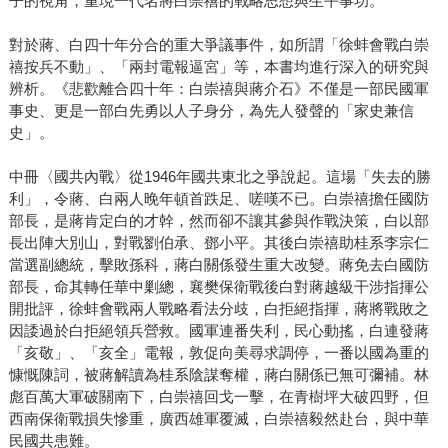
子的視角，重現一代名將白崇禧的戰略思想與生平事功。
對於蔣、白四十年分合的重大爭議事件，如所謂「徐蚌會戰白崇
禧按兵不動」、「兩封電報逼宮」等，本書均進行深入的研究與
辨析。《悲歡離合四十年：白崇禧與蔣介石》不僅是一部民國軍
事史、更是一部白先勇以人子身分，為先人發聲的「家史兼信
史」。
中冊〈國共內戰〉從1946年國共東北之爭說起。這場「失去的勝
利」，令蔣、白兩人晚年頓首跌足、嗟嘆不已。白崇禧擔任國防
部長，是蔣肯定白的才幹，然而卻不讓其參與作戰決策，白以部
長出陣大別山，對戰劉伯承、鄧小平。其後白崇禧助桂系李宗仁
當選副總統，擊敗孫科，蔣白關係發生重大改變。蔣免去白國防
部長，命其轉任華中剿總，襄樊保衛戰後白對蔣越級干涉指揮公
開批評，徐蚌會戰兩人戰略看法分歧，白拒絕指揮，蔣將戰敗之
因諉過於白拒絕領兵營救。國軍連番失利，民心動搖，白連發蔣
「亥敬」、「亥全」電報，敦促向美尋求調停，一番以國為重的
慷慨陳詞，被蔣解讀為桂系陰謀奪權，蔣白關係已無可彌補。林
彪百萬大軍破關南下，白崇禧回戈一擊，在青樹坪大破四野，但
西南保衛戰損失慘重，廣西雄軍覆滅，白崇禧毅然赴台，與中華
民國共患難。