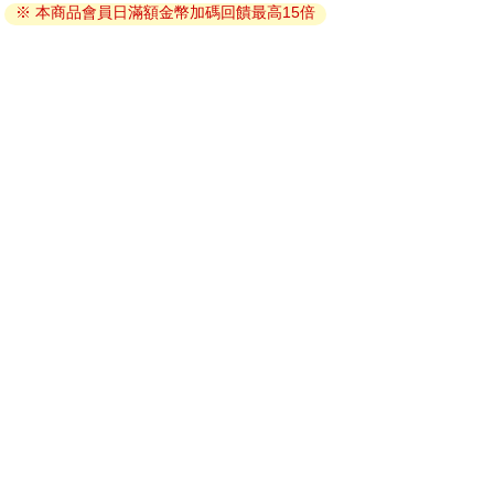
※ 本商品會員日滿額金幣加碼回饋最高15倍
因版權保護，您在金石堂所購買的電子書僅能以金石堂專屬
的閱讀軟體開啟閱讀，無法以其他閱讀器或直接下載檔案。
依據「消費者保護法」第19條及行政院消費者保護處公告之
「通訊交易解除權合理例外情事適用準則」，非以有形媒介
提供之數位內容或一經提供即為完成之線上服務，經消費者
事先同意始提供。（如：電子書、電子雜誌、下載版軟體、
虛擬商品…等），
不受「網購服務需提供七日鑑賞期」的限
制
。為維護您的權益，建議您先使用「試閱」功能後再付款
購買。