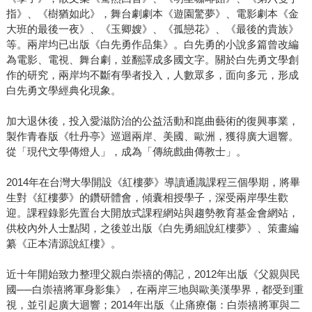
指》、《樹猶如此》，舞台劇劇本《遊園驚夢》、電影劇本《金
大班的最後一夜》、《玉卿嫂》、《孤戀花》、《最後的貴族》
等。兩岸均已出版《白先勇作品集》。白先勇的小說多篇曾改編
為電影、電視、舞台劇，並翻譯成多國文字。關於白先勇文學創
作的研究，兩岸均不斷有學者投入，人數眾多，面向多元，形成
白先勇文學經典化現象。
加大退休後，投入愛滋防治的公益活動和崑曲藝術的復興事業，
製作青春版《牡丹亭》巡迴兩岸、美國、歐洲，獲得廣大迴響。
從「現代文學傳燈人」，成為「傳統戲曲傳教士」。
2014年在台灣大學開設《紅樓夢》導讀通識課程三個學期，將畢
生對《紅樓夢》的鑽研體會，傾囊相授學子，深受兩岸學生歡
迎。課程錄影先置台大開放式課程網站與趨勢教育基金會網站，
供校內外人士點閱，之後並出版《白先勇細說紅樓夢》、策畫編
纂《正本清源說紅樓》。
近十年開始致力整理父親白崇禧的傳記，2012年出版《父親與民
國──白崇禧將軍身影集》，在兩岸三地與歐美漢學界，都受到重
視，並引起廣大迴響；2014年出版《止痛療傷：白崇禧將軍與二