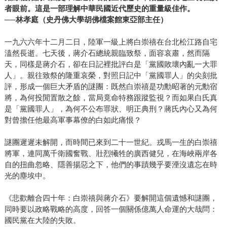
者眼前。這是一部理解中華民國近代歷史的重量級佳作。
──林孝庭（史丹佛大學胡佛檔案館東亞部主任）
一九六六年十二月二日，陸軍一級上將白崇禧在台北松江路自宅
溘然長逝。七天後，蔣介石總統親臨致祭，面容哀肅，然而隔
天，同樣是蔣介石，卻在日記裡批評白是「黨國敗壞內亂一大罪
人」。親往致祭的隆重哀榮，對照日記中「黨國罪人」的尖刻批
評，形成一個巨大矛盾的謎團：既然白崇禧是功勳昭著的元勳宿
將，為何投閒置散之餘，當局竟命特務跟蹤監視？而如果白氏真
是「黨國罪人」，為何不公布罪狀、明正典刑？蔣氏內心又為何
對曾擔任他最高軍事幕僚的白如此痛恨？
謎團遲遲未解開，而時間已來到二十一世紀。戎馬一生的白崇禧
將軍，連同萬千衛國奮戰、壯烈犧牲的廣西健兒，在海峽兩岸各
自的扭曲忽略、隱善揚惡之下，他們的事蹟幾乎要湮沒遺忘在時
光的塵埃中。
《悲歡離合四十年：白崇禧與蔣介石》要解開這個遺憾和謎團，
同時要以政略戰略的高度，回答一個關係億萬人命運的大哉問：
國民黨在大陸的失敗。