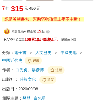
315
7
折
元
450
元
認購希望書包，幫助弱勢孩童上學不中斷！
15
預計最高可得金幣
點
?
100累1點 4點抵1元
HAPPY GO享
折抵無上限
分類：
電子書
＞
人文歷史
＞
中國史地
＞
中國近代史
追蹤
作者：
白先勇、廖彥博
追蹤
出版社：
時報文化
追蹤
出版日：
2020/09/08
相關主題：
樊登
白先勇