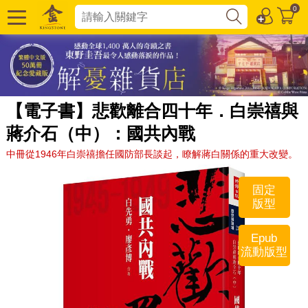
0
【電子書】悲歡離合四十年．白崇禧與
蔣介石（中）：國共內戰
中冊從1946年白崇禧擔任國防部長談起，瞭解蔣白關係的重大改變。
固定
版型
Epub
流動版型