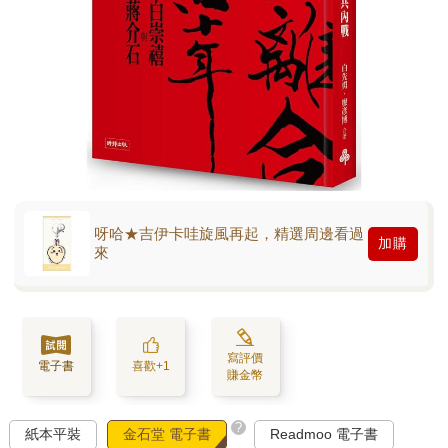
呀哈★吉伊卡哇旋風再起，精選周邊看過
加購
來
寫評價
電子書
喜歡+1
賺金幣
?
紙本平裝
金石堂 電子書
Readmoo 電子書