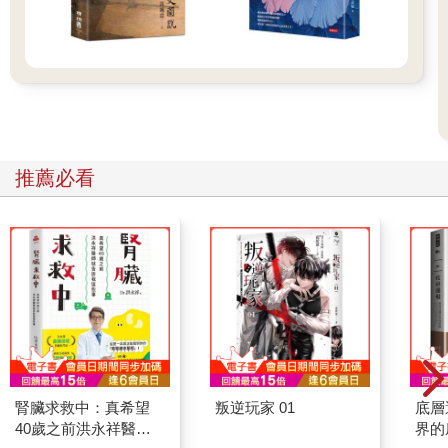
推薦必看
腎臟求救中：真希望
叛逆玩家 01
底層
40歲之前洪永祥醫師
界的