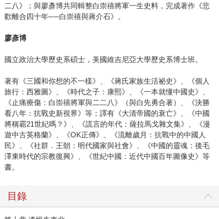
二八》；與廖彥博共同輯整白崇禧將軍一生史料，完成著作《悲
歡離合四十年──白崇禧與蔣介石》。
廖彥博
國立政治大學歷史系碩士，美國維吉尼亞大學歷史系博士班。
著有《三國和你想的不一樣》、《蔣氏家族生活祕史》、《個人
旅行：西雅圖》、《時代之子：康熙》、《一本就懂中國史》、
《止痛療傷：白崇禧將軍與二二八》（與白先勇合著）、《決勝
看八年：抗戰史新視界》等；譯有《大清帝國的衰亡》、《中國
將稱霸21世紀嗎？》、《謊言的年代：薩拉馬戈雜文集》、《漫
遊中古英格蘭》、《OK正傳》、《流離歲月：抗戰中的中國人
民》、《社群．王朝：明代國家與社會》、《中國的靈魂：後毛
澤東時代的宗教復興》、《世紀中國：近代中國百年圖像史》等
書。
目錄