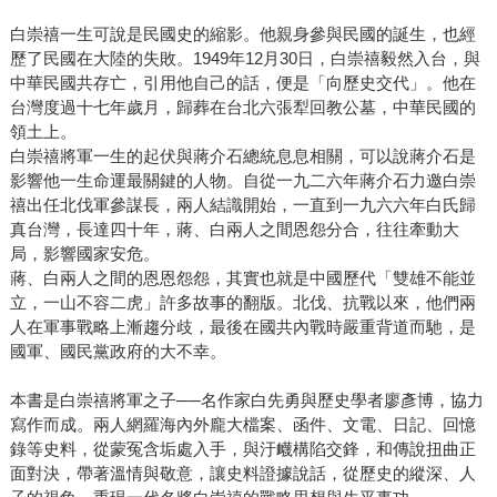
白崇禧一生可說是民國史的縮影。他親身參與民國的誕生，也經
歷了民國在大陸的失敗。1949年12月30日，白崇禧毅然入台，與
中華民國共存亡，引用他自己的話，便是「向歷史交代」。他在
台灣度過十七年歲月，歸葬在台北六張犁回教公墓，中華民國的
領土上。
白崇禧將軍一生的起伏與蔣介石總統息息相關，可以說蔣介石是
影響他一生命運最關鍵的人物。自從一九二六年蔣介石力邀白崇
禧出任北伐軍參謀長，兩人結識開始，一直到一九六六年白氏歸
真台灣，長達四十年，蔣、白兩人之間恩怨分合，往往牽動大
局，影響國家安危。
蔣、白兩人之間的恩恩怨怨，其實也就是中國歷代「雙雄不能並
立，一山不容二虎」許多故事的翻版。北伐、抗戰以來，他們兩
人在軍事戰略上漸趨分歧，最後在國共內戰時嚴重背道而馳，是
國軍、國民黨政府的大不幸。
本書是白崇禧將軍之子──名作家白先勇與歷史學者廖彥博，協力
寫作而成。兩人網羅海內外龐大檔案、函件、文電、日記、回憶
錄等史料，從蒙冤含垢處入手，與汙衊構陷交鋒，和傳說扭曲正
面對決，帶著溫情與敬意，讓史料證據說話，從歷史的縱深、人