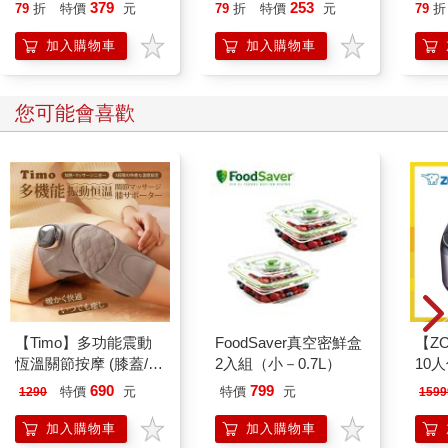
就告訴我這些事
379
253
79
折
特價
元
79
折
特價
元
79
折
加入購物車
加入購物車
您可能會喜歡
【Timo】多功能震動
FoodSaver真空密鮮盒
【ZO
恆溫關節按摩 (膝蓋/
2入組（小－0.7L）
10
肩/手肘通用) 無線充電
微電
690
799
特價
元
特價
元
1290
1599
加熱護膝 智能震動護
ZAF1
膝熱敷 【單入組】
加入購物車
加入購物車