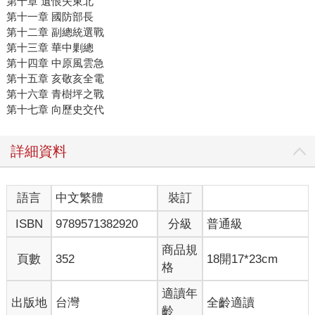
第十章 遺恨失東北
第十一章 國防部長
第十二章 副總統選戰
第十三章 華中剿總
第十四章 中原風雲急
第十五章 亥敬亥全電
第十六章 青樹坪之戰
第十七章 向歷史交代
詳細資料
語言
中文繁體
裝訂
ISBN
9789571382920
分級
普通級
商品規
頁數
352
18開17*23cm
格
適讀年
出版地
台灣
全齡適讀
齡