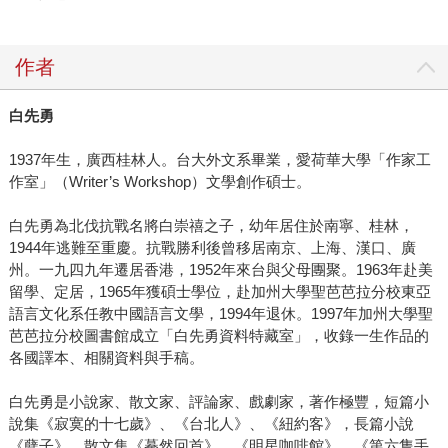
作者
白先勇
1937年生，廣西桂林人。台大外文系畢業，愛荷華大學「作家工
作室」（Writer’s Workshop）文學創作碩士。
白先勇為北伐抗戰名將白崇禧之子，幼年居住於南寧、桂林，
1944年逃難至重慶。抗戰勝利後曾移居南京、上海、漢口、廣
州。一九四九年遷居香港，1952年來台與父母團聚。1963年赴美
留學、定居，1965年獲碩士學位，赴加州大學聖芭芭拉分校東亞
語言文化系任教中國語言文學，1994年退休。1997年加州大學聖
芭芭拉分校圖書館成立「白先勇資料特藏室」，收錄一生作品的
各國譯本、相關資料與手稿。
白先勇是小說家、散文家、評論家、戲劇家，著作極豐，短篇小
說集《寂寞的十七歲》、《台北人》、《紐約客》，長篇小說
《孽子》，散文集《驀然回首》、《明星咖啡館》、《第六隻手