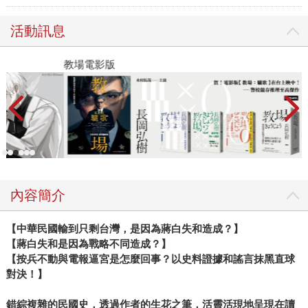
活動訊息
教場電影版
金
內容簡介
【中華民國輸到只剩台灣，是因為蔣白失和造成？】
【蔣白失和是因為戰略不同造成？】
【按兵不動與電報逼宮是怎麼回事？以史料證據和謠言抹黑直球
對決！】
錯綜複雜的民國史，透過作者的生花之筆，活靈活現地呈現在讀