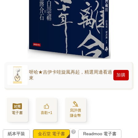
呀哈★吉伊卡哇旋風再起，精選周邊看過
加購
來
寫評價
電子書
喜歡+1
賺金幣
?
紙本平裝
金石堂 電子書
Readmoo 電子書