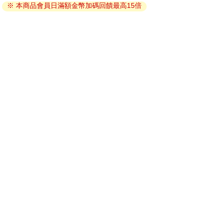
※ 本商品會員日滿額金幣加碼回饋最高15倍
因版權保護，您在金石堂所購買的電子書僅能以金石堂專屬
的閱讀軟體開啟閱讀，無法以其他閱讀器或直接下載檔案。
依據「消費者保護法」第19條及行政院消費者保護處公告之
「通訊交易解除權合理例外情事適用準則」，非以有形媒介
提供之數位內容或一經提供即為完成之線上服務，經消費者
事先同意始提供。（如：電子書、電子雜誌、下載版軟體、
虛擬商品…等），
不受「網購服務需提供七日鑑賞期」的限
制
。為維護您的權益，建議您先使用「試閱」功能後再付款
購買。