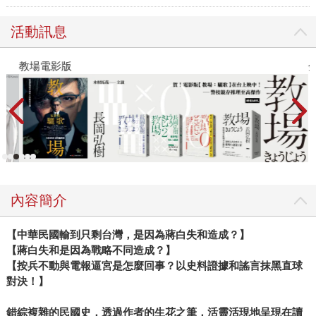
活動訊息
教場電影版
金
內容簡介
【中華民國輸到只剩台灣，是因為蔣白失和造成？】
【蔣白失和是因為戰略不同造成？】
【按兵不動與電報逼宮是怎麼回事？以史料證據和謠言抹黑直球
對決！】
錯綜複雜的民國史，透過作者的生花之筆，活靈活現地呈現在讀