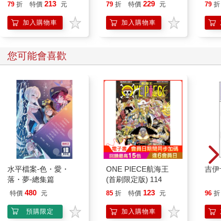
213
229
79
折
特價
元
79
折
特價
元
79
折
加入購物車
加入購物車
您可能會喜歡
水平檔案-色・愛・
ONE PIECE航海王
吉伊
落・夢-總集篇
(首刷限定版) 114
480
123
特價
元
85
折
特價
元
96
折
預購限定
加入購物車