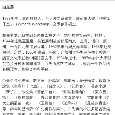
白先勇
1937年生，廣西桂林人。台大外文系畢業，愛荷華大學「作家工
作室」（Writer’s Workshop）文學創作碩士。
白先勇為北伐抗戰名將白崇禧之子，幼年居住於南寧、桂林，
1944年逃難至重慶。抗戰勝利後曾移居南京、上海、漢口、廣
州。一九四九年遷居香港，1952年來台與父母團聚。1963年赴美
留學、定居，1965年獲碩士學位，赴加州大學聖芭芭拉分校東亞
語言文化系任教中國語言文學，1994年退休。1997年加州大學聖
芭芭拉分校圖書館成立「白先勇資料特藏室」，收錄一生作品的
各國譯本、相關資料與手稿。
白先勇是小說家、散文家、評論家、戲劇家，著作極豐，短篇小
說集《寂寞的十七歲》、《台北人》、《紐約客》，長篇小說
《孽子》，散文集《驀然回首》、《明星咖啡館》、《第六隻手
指》、《樹猶如此》，舞台劇劇本《遊園驚夢》、電影劇本《金
大班的最後一夜》、《玉卿嫂》、《孤戀花》、《最後的貴族》
等。兩岸均已出版《白先勇作品集》。白先勇的小說多篇曾改編
為電影、電視、舞台劇，並翻譯成多國文字。關於白先勇文學創