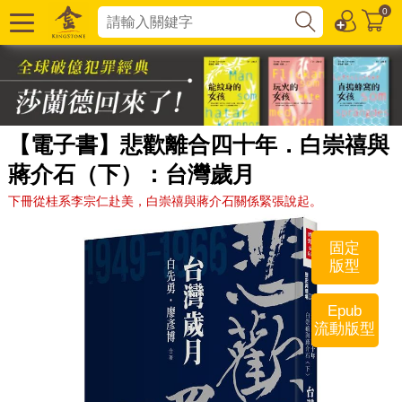
0
【電子書】悲歡離合四十年．白崇禧與
蔣介石（下）：台灣歲月
下冊從桂系李宗仁赴美，白崇禧與蔣介石關係緊張說起。
固定
版型
Epub
流動版型