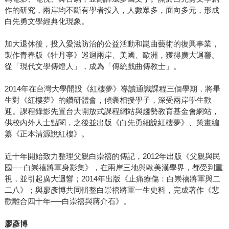
作的研究，兩岸均不斷有學者投入，人數眾多，面向多元，形成
白先勇文學經典化現象。
加大退休後，投入愛滋防治的公益活動和崑曲藝術的復興事業，
製作青春版《牡丹亭》巡迴兩岸、美國、歐洲，獲得廣大迴響。
從「現代文學傳燈人」，成為「傳統戲曲傳教士」。
2014年在台灣大學開設《紅樓夢》導讀通識課程三個學期，將畢
生對《紅樓夢》的鑽研體會，傾囊相授學子，深受兩岸學生歡
迎。課程錄影先置台大開放式課程網站與趨勢教育基金會網站，
供校內外人士點閱，之後並出版《白先勇細說紅樓夢》、策畫編
纂《正本清源說紅樓》。
近十年開始致力整理父親白崇禧的傳記，2012年出版《父親與民
國──白崇禧將軍身影集》，在兩岸三地與歐美漢學界，都受到重
視，並引起廣大迴響；2014年出版《止痛療傷：白崇禧將軍與二
二八》；與廖彥博共同輯整白崇禧將軍一生史料，完成著作《悲
歡離合四十年──白崇禧與蔣介石》。
廖彥博