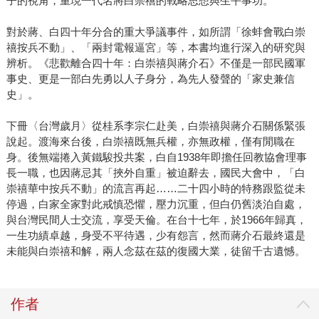
子的視角，重現一代名將白崇禧的戰略思想與生平事功。
對於蔣、白四十年分合的重大爭議事件，如所謂「徐蚌會戰白崇
禧按兵不動」、「兩封電報逼宮」等，本書均進行深入的研究與
辨析。《悲歡離合四十年：白崇禧與蔣介石》不僅是一部民國軍
事史、更是一部白先勇以人子身分，為先人發聲的「家史兼信
史」。
下冊〈台灣歲月〉從桂系李宗仁赴美，白崇禧與蔣介石關係緊張
說起。渡海來台後，白崇禧既無兵權，亦無政權，僅有閒職在
身。後無端捲入黃鐵駿投共案，白自1938年即擔任回教協會理事
長一職，也因蔣忌其「挾外自重」被迫辭去，國民大會中，「白
崇禧華中按兵不動」的流言再起……二十四小時的特務跟監從未
停過，白家全家對此戒慎恐懼，壓力沉重，但白仍舊淡泊自處，
與台灣民間人士交流，享受天倫。在台十七年，於1966年歸真，
一生功績卓越，身受不平待遇，少有怨言，然而蔣介石最終還是
未能與白崇禧和解，兩人念茲在茲的復國大業，徒留千古遺憾。
作者