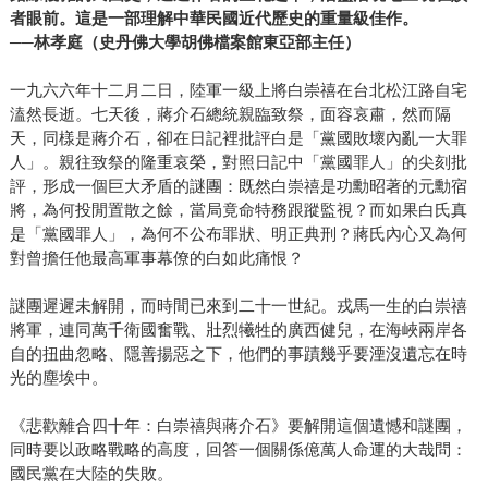
者眼前。這是一部理解中華民國近代歷史的重量級佳作。
──林孝庭（史丹佛大學胡佛檔案館東亞部主任）
一九六六年十二月二日，陸軍一級上將白崇禧在台北松江路自宅
溘然長逝。七天後，蔣介石總統親臨致祭，面容哀肅，然而隔
天，同樣是蔣介石，卻在日記裡批評白是「黨國敗壞內亂一大罪
人」。親往致祭的隆重哀榮，對照日記中「黨國罪人」的尖刻批
評，形成一個巨大矛盾的謎團：既然白崇禧是功勳昭著的元勳宿
將，為何投閒置散之餘，當局竟命特務跟蹤監視？而如果白氏真
是「黨國罪人」，為何不公布罪狀、明正典刑？蔣氏內心又為何
對曾擔任他最高軍事幕僚的白如此痛恨？
謎團遲遲未解開，而時間已來到二十一世紀。戎馬一生的白崇禧
將軍，連同萬千衛國奮戰、壯烈犧牲的廣西健兒，在海峽兩岸各
自的扭曲忽略、隱善揚惡之下，他們的事蹟幾乎要湮沒遺忘在時
光的塵埃中。
《悲歡離合四十年：白崇禧與蔣介石》要解開這個遺憾和謎團，
同時要以政略戰略的高度，回答一個關係億萬人命運的大哉問：
國民黨在大陸的失敗。