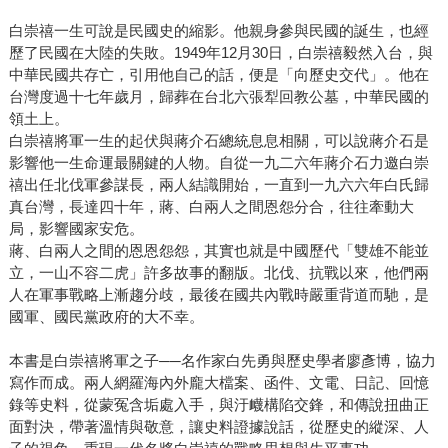
白崇禧一生可說是民國史的縮影。他親身參與民國的誕生，也經
歷了民國在大陸的失敗。1949年12月30日，白崇禧毅然入台，與
中華民國共存亡，引用他自己的話，便是「向歷史交代」。他在
台灣度過十七年歲月，歸葬在台北六張犁回教公墓，中華民國的
領土上。
白崇禧將軍一生的起伏與蔣介石總統息息相關，可以說蔣介石是
影響他一生命運最關鍵的人物。自從一九二六年蔣介石力邀白崇
禧出任北伐軍參謀長，兩人結識開始，一直到一九六六年白氏歸
真台灣，長達四十年，蔣、白兩人之間恩怨分合，往往牽動大
局，影響國家安危。
蔣、白兩人之間的恩恩怨怨，其實也就是中國歷代「雙雄不能並
立，一山不容二虎」許多故事的翻版。北伐、抗戰以來，他們兩
人在軍事戰略上漸趨分歧，最後在國共內戰時嚴重背道而馳，是
國軍、國民黨政府的大不幸。
本書是白崇禧將軍之子──名作家白先勇與歷史學者廖彥博，協力
寫作而成。兩人網羅海內外龐大檔案、函件、文電、日記、回憶
錄等史料，從蒙冤含垢處入手，與汙衊構陷交鋒，和傳說扭曲正
面對決，帶著溫情與敬意，讓史料證據說話，從歷史的縱深、人