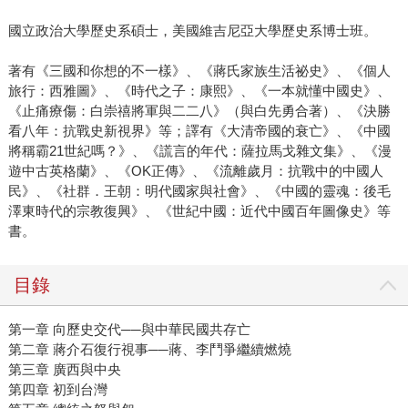
國立政治大學歷史系碩士，美國維吉尼亞大學歷史系博士班。
著有《三國和你想的不一樣》、《蔣氏家族生活祕史》、《個人
旅行：西雅圖》、《時代之子：康熙》、《一本就懂中國史》、
《止痛療傷：白崇禧將軍與二二八》（與白先勇合著）、《決勝
看八年：抗戰史新視界》等；譯有《大清帝國的衰亡》、《中國
將稱霸21世紀嗎？》、《謊言的年代：薩拉馬戈雜文集》、《漫
遊中古英格蘭》、《OK正傳》、《流離歲月：抗戰中的中國人
民》、《社群．王朝：明代國家與社會》、《中國的靈魂：後毛
澤東時代的宗教復興》、《世紀中國：近代中國百年圖像史》等
書。
目錄
第一章 向歷史交代──與中華民國共存亡
第二章 蔣介石復行視事──蔣、李鬥爭繼續燃燒
第三章 廣西與中央
第四章 初到台灣