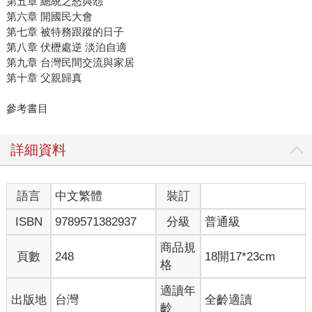
第五章 總統之怒與怨
第六章 開國民大會
第七章 被特務跟蹤的日子
第八章 伏櫪處逆 淡泊自適
第九章 台灣民間交流與家居
第十章 父親歸真
參考書目
詳細資料
語言
中文繁體
裝訂
ISBN
9789571382937
分級
普通級
商品規
頁數
248
18開17*23cm
格
適讀年
出版地
台灣
全齡適讀
齡