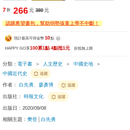
266
7
折
元
380
元
認購希望書包，幫助弱勢孩童上學不中斷！
10
預計最高可得金幣
點
?
100累1點 4點抵1元
HAPPY GO享
折抵無上限
分類：
電子書
＞
人文歷史
＞
中國史地
＞
中國近代史
追蹤
作者：
白先勇、廖彥博
追蹤
出版社：
時報文化
追蹤
出版日：
2020/09/08
相關主題：
樊登
白先勇