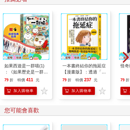
如果西遊是一群喵(1)
一本書終結你的拖延症
怪奇
：《如果歷史是一群
【漫畫版】：透過「小
喵》作者最新力作，附
行動」打開大腦的行動
411
237
79
折
特價
元
79
折
特價
元
79
折
【首卷特典】拉頁
開關，懶人也能變身
「行動派」的37個科
加入購物車
加入購物車
學方法
您可能會喜歡