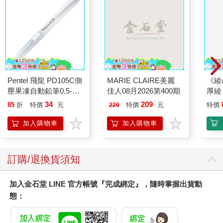
Pentel 飛龍 PD105C側
MARIE CLAIRE美麗
《綾
壓果凍自動鉛筆0.5-白
佳人08月2026第400期
厚綾
桿
34
209
85
折
特價
元
特價
元
特價
220
加入購物車
加入購物車
訂購/退換貨須知
加入金石堂 LINE 官方帳號『完成綁定』，隨時掌握出貨動
態：