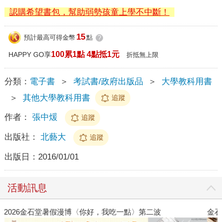
認購希望書包，幫助弱勢孩童上學不中斷！
15
預計最高可得金幣
點
?
100累1點 4點抵1元
HAPPY GO享
折抵無上限
分類：
電子書
＞
考試書/政府出版品
＞
大學教科用書
＞
其他大學教科用書
追蹤
作者：
張中煖
追蹤
出版社：
北藝大
追蹤
出版日：
2016/01/01
活動訊息
金石堂2026海外優惠：電子書