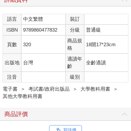
語言
中文繁體
裝訂
ISBN
9789860477832
分級
普通級
商品規
頁數
320
18開17*23cm
格
適讀年
出版地
台灣
全齡適讀
齡
注音
級別
電子書
＞
考試書/政府出版品
＞
大學教科用書
＞
其他大學教科用書
商品評價
寫評價