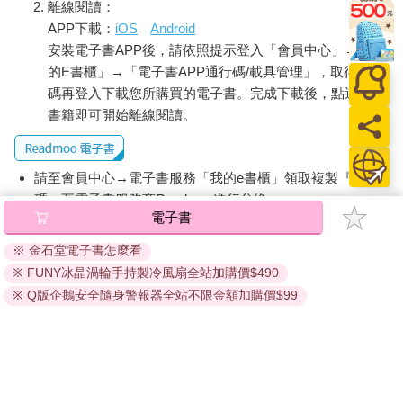
離線閱讀：
APP下載：
iOS
Android
安裝電子書APP後，請依照提示登入「會員中心」→「我
的E書櫃」→「電子書APP通行碼/載具管理」，取得通行
碼再登入下載您所購買的電子書。完成下載後，點選任一
書籍即可開始離線閱讀。
請至會員中心→電子書服務「我的e書櫃」領取複製『兌換
碼』至電子書服務商Readmoo進行兌換。
電子書
退換貨須知：
※ 金石堂電子書怎麼看
因版權保護，您在金石堂所購買的電子書僅能以金石堂專屬
※ FUNY冰晶渦輪手持製冷風扇全站加購價$490
的閱讀軟體開啟閱讀，無法以其他閱讀器或直接下載檔案。
依據「消費者保護法」第19條及行政院消費者保護處公告之
※ Q版企鵝安全隨身警報器全站不限金額加購價$99
「通訊交易解除權合理例外情事適用準則」，非以有形媒介
提供之數位內容或一經提供即為完成之線上服務，經消費者
事先同意始提供。（如：電子書、電子雜誌、下載版軟體、
虛擬商品…等），
不受「網購服務需提供七日鑑賞期」的限
制
。為維護您的權益，建議您先使用「試閱」功能後再付款