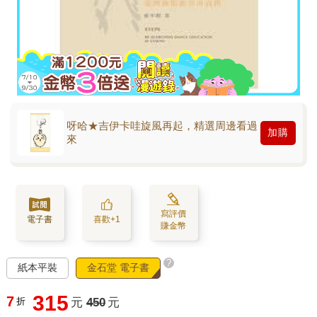
呀哈★吉伊卡哇旋風再起，精選周邊看過
加購
來
寫評價
電子書
喜歡+1
賺金幣
?
紙本平裝
金石堂 電子書
315
7
折
元
450
元