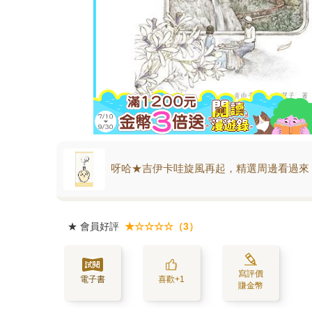
呀哈★吉伊卡哇旋風再起，精選周邊看過來
★
會員好評
★☆☆☆☆（3）
寫評價
電子書
喜歡+1
賺金幣