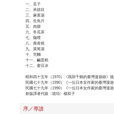
一、瓜子
二、米篩目
三、麻薏湯
四、生魚片
五、肉臊
六、冬瓜茶
七、咖哩
八、壽喜燒
九、菜尾湯
十、兜麵
十一、鹹蛋糕
十二、蜜豆冰
昭和四十五年（1970）《我與千鶴的臺灣漫遊錄》
民國七十九年（1990）《一位日本女作家的臺灣漫
民國七十九年（1990）《一位日本女作家的臺灣漫
新版譯者代跋〈琥珀〉楊双子
序／導讀