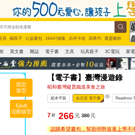
圭吾
楊双子
公益書包
16647續集
吉伊卡哇
高希均
通靈藥師
路邊攤新作
馬斯克
玩具總動員5
超慢跑
館
英文書
雜誌
電子書
文具
玩具親子
3C電玩
家
【電子書】臺灣漫遊錄
固定
昭和臺灣縱貫鐵道美食之旅
版型
?
紙本平裝
金石堂 電子書
Readmoo
Epub
流動版型
266
7
折
元
380
元
認購希望書包，幫助弱勢孩童上學不