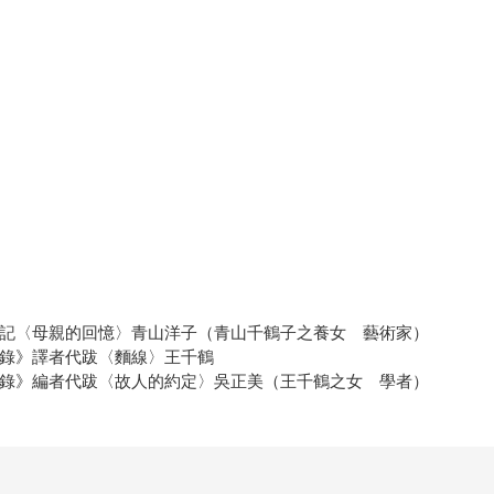
後記〈母親的回憶〉青山洋子（青山千鶴子之養女 藝術家）
遊錄》譯者代跋〈麵線〉王千鶴
遊錄》編者代跋〈故人的約定〉吳正美（王千鶴之女 學者）