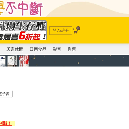
0
登入/註冊
電
居家休閒
日用食品
影音
售票
 電子書
中斷！