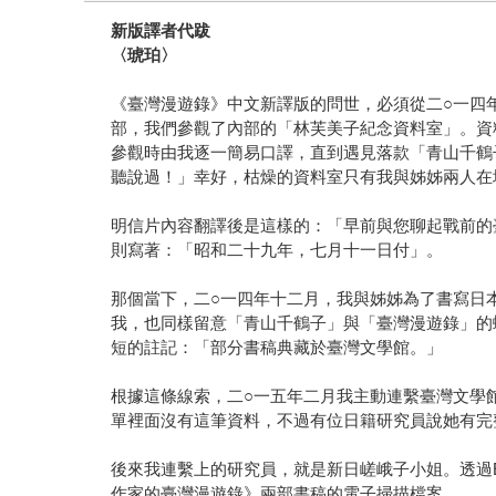
新版譯者代跋
〈琥珀〉
《臺灣漫遊錄》中文新譯版的問世，必須從二○一四
部，我們參觀了內部的「林芙美子紀念資料室」。資
參觀時由我逐一簡易口譯，直到遇見落款「青山千鶴
聽說過！」幸好，枯燥的資料室只有我與姊姊兩人在
明信片內容翻譯後是這樣的：「早前與您聊起戰前的
則寫著：「昭和二十九年，七月十一日付」。
那個當下，二○一四年十二月，我與姊姊為了書寫日
我，也同樣留意「青山千鶴子」與「臺灣漫遊錄」的
短的註記：「部分書稿典藏於臺灣文學館。」
根據這條線索，二○一五年二月我主動連繫臺灣文學
單裡面沒有這筆資料，不過有位日籍研究員說她有完
後來我連繫上的研究員，就是新日嵯峨子小姐。透過E
作家的臺灣漫遊錄》兩部書稿的電子掃描檔案。