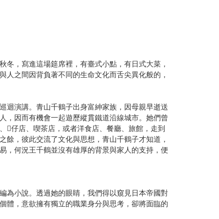
秋冬，寫進這場筵席裡，有臺式小點，有日式大菜，
與人之間因背負著不同的生命文化而舌尖異化般的，
巡迴演講。青山千鶴子出身富紳家族，因母親早逝送
人，因而有機會一起遊歷縱貫鐵道沿線城市。她們曾
𥴊仔店、喫茶店，或者洋食店、餐廳、旅館，走到
之餘，彼此交流了文化與思想，青山千鶴子才知道，
易，何況王千鶴並沒有雄厚的背景與家人的支持，便
編為小說。透過她的眼睛，我們得以窺見日本帝國對
個體，意欲擁有獨立的職業身分與思考，卻將面臨的