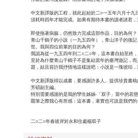
中文新譯版的工程，就此起始於二○一五年六月十九
須耗時四年才能完成。如果有期待本書的讀者諸君，
即使拖著病軀，仍然致力完成這部作品，目的為何？
青山千鶴子的小說（一九五四年），青山洋子的後記
世。我與四位前輩的目的為何？
我認為從一九五四年到二○二○年，這本書自始至終
至於為什麼青山千鶴子不是集結當年的臺灣遊記，而
題，姑且容許我抒情地這樣說吧：小說是一塊琥珀，
中文新譯版得以成書，要感謝許多人。提供珍貴書稿
芳碩副主編。
特別需要感謝的是我的孿生姊姊‧「双子」當中的若
罷筆之際我心有所感：這本書，著實也可說是我們的
二○二○年春彼岸於永和住處楊双子