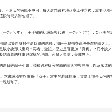
日。不過我的病軀不中用，每天聚精會神地伏案工作之後，就要花兩
這段時間多謝包涵了。
（一九七○年），王千鶴的初譯版與代跋（一九七七年），吳正美的編
，都是出於自身對生命軌跡的感觸，期盼完整補齊這段臺灣島嶼之上
是以小說形式重寫？再者，遊記／歷史是否更加「真實」？而小說／
凝結真實的往事與虛構的理想。它耐人尋味，美麗無匹。
的新日嵯峨子小姐，譯稿過程從旁援助的瀟湘神與曲辰，以及永遠的
慈。本書譯稿雖然由我‧「双子」當中的若暉執筆，實際上卻是我倆的
一塊琥珀了。