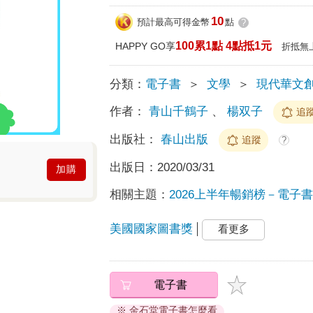
10
預計最高可得金幣
點
?
100累1點 4點抵1元
HAPPY GO享
折抵無
分類：
電子書
＞
文學
＞
現代華文
作者：
青山千鶴子
、
楊双子
追
出版社：
春山出版
追蹤
?
出版日：
2020/03/31
加購
相關主題：
2026上半年暢銷榜－電子書榜
美國國家圖書獎
看更多
電子書
※ 金石堂電子書怎麼看