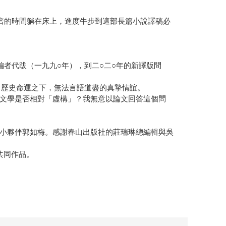
倍的時間躺在床上，進度牛步到這部長篇小說譯稿必
者代跋（一九九○年），到二○二○年的新譯版問
、歷史命運之下，無法言語道盡的真摯情誼。
文學是否相對「虛構」？我無意以論文回答這個問
小夥伴郭如梅。感謝春山出版社的莊瑞琳總編輯與吳
共同作品。