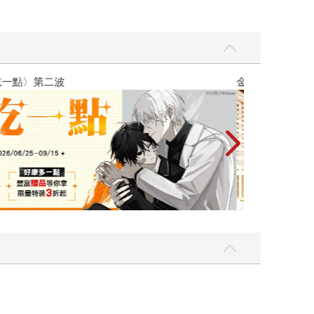
吃一點〉第二波
金石堂2026海