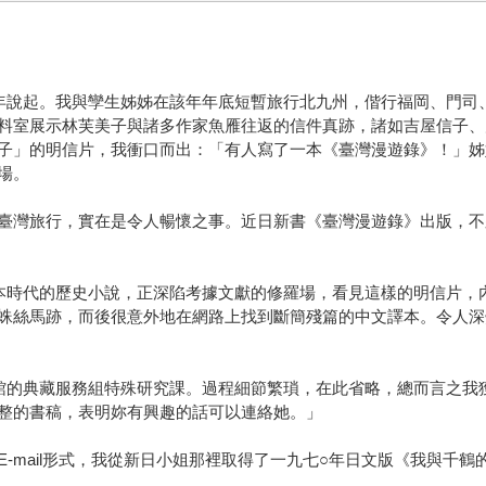
年說起。我與孿生姊姊在該年年底短暫旅行北九州，偕行福岡、門司
料室展示林芙美子與諸多作家魚雁往返的信件真跡，諸如吉屋信子、
子」的明信片，我衝口而出：「有人寫了一本《臺灣漫遊錄》！」姊
場。
臺灣旅行，實在是令人暢懷之事。近日新書《臺灣漫遊錄》出版，不
本時代的歷史小說，正深陷考據文獻的修羅場，看見這樣的明信片，
蛛絲馬跡，而後很意外地在網路上找到斷簡殘篇的中文譯本。令人深
館的典藏服務組特殊研究課。過程細節繁瑣，在此省略，總而言之我
整的書稿，表明妳有興趣的話可以連絡她。」
-mail形式，我從新日小姐那裡取得了一九七○年日文版《我與千