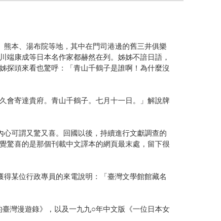
、熊本、湯布院等地，其中在門司港邊的舊三井俱樂
川端康成等日本名作家都赫然在列。姊姊不諳日語，
姊探頭來看也驚呼：「青山千鶴子是誰啊！為什麼沒
久會寄達貴府。青山千鶴子。七月十一日。」解說牌
內心可謂又驚又喜。回國以後，持續進行文獻調查的
覺驚喜的是那個刊載中文譯本的網頁最末處，留下很
獲得某位行政專員的來電說明：「臺灣文學館館藏名
鶴的臺灣漫遊錄》，以及一九九○年中文版《一位日本女