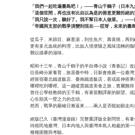
「我們一起吃遍臺島吧！」――青山千鶴子（日本九
「這個世間，再也沒有比自以為是的善意更難拒絕的
「我只說一次，聽好了。我不幫日本人做菜。」――
「帝國與支那的戰爭演變到現在──哎呀，未來的臺
從瓜子、米篩目、麻薏湯，到生魚片、壽喜燒，再到
更有多元血統的料理，比如入境便隨之風味流轉的咖
難以描摹的滋味。
昭和十三年，青山千鶴子的半自傳小說《青春記》改
往長崎分家養育，旅居臺中時，日新會推薦一位臺灣
經留宿臺北鐵道飯店、臺南鐵道飯店，甚或延伸搭乘
哪裡吃到哪裡。這一趟縱貫鐵道美食之旅，實屬難得
曾任公學校教師的王千鶴，有著當翻譯家的願望。或
心生助其一臂之力的念頭。
然而，戰爭的嚴峻日漸逼來……兩人是否能如願走向
絕版已久《臺灣漫遊錄》完整重譯版全新問世，有著
待殖民地臺灣、日本內地人與臺灣本島人相處的第一
種種困難與考驗。