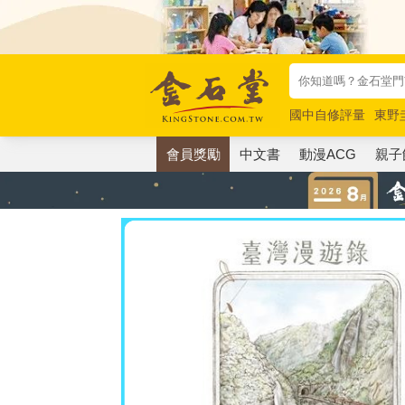
國中自修評量
東野
唯紅花綻放
奧德賽
會員獎勵
中文書
動漫ACG
親子