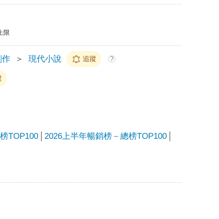
上限
創作
＞
現代小說
追蹤
?
蹤
TOP100
2026上半年暢銷榜－總榜TOP100