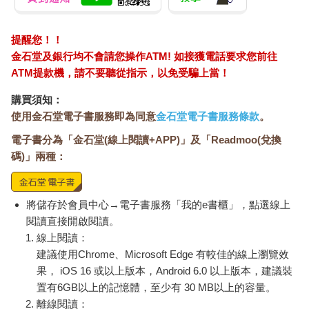
「我好高興妳來了。羅素對妳讚不絕口。妳真的戒癮十八個月
了？」
提醒您！！
金石堂及銀行均不會請您操作ATM! 如接獲電話要求您前往
「十八個半月。」
ATM提款機，請不要聽從指示，以免受騙上當！
「太厲害了。在妳經歷那一切之後？真是不可思議。妳應該為自
購買須知：
己感到驕傲。」
使用金石堂電子書服務即為同意
金石堂電子書服務條款
。
我沒料到自己還沒踏進門，她便劈頭提起戒癮的事。我好怕自己
電子書分為「金石堂(線上閱讀+APP)」及「Readmoo(兌換
哭出來，但能早早攤牌，趕快說明白也好。
碼)」兩種：
「確實不容易，但每天都更容易一些。」
將儲存於會員中心→電子書服務「我的e書櫃」，點選線上
「我跟病人也是這麼說。」她退後，從上到下打量我，並露出笑
閱讀直接開啟閱讀。
容。「妳看看妳！妳身體健康，還容光煥發！」
線上閱讀：
建議使用Chrome、Microsoft Edge 有較佳的線上瀏覽效
外頭又悶又熱，而屋內是清爽舒適的攝氏二十度，進門之後，我
果， iOS 16 或以上版本，Android 6.0 以上版本，建議裝
著實鬆了口氣。我跟著卡蘿琳經過樓梯口，走過二樓走道下方，
置有6GB以上的記憶體，至少有 30 MB以上的容量。
進入廚房。廚房充滿自然光，感覺彷彿置身美食電視台的廚藝節
目。廚房裡有大冰箱和小冰箱，火爐上有八個爐頭。水槽是個長
離線閱讀：