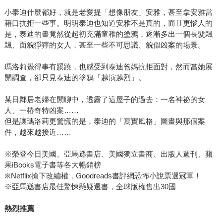
小泰迪什麼都好，就是老愛提「想像朋友」安雅，甚至拿安雅當
藉口抗拒一些事。明明泰迪也知道安雅不是真的，而且更惱人的
是，泰迪的畫竟然從起初充滿童稚的塗鴉，逐漸多出一個長髮飄
飄、面貌猙獰的女人，甚至一些不可思議、貌似凶案的場景。
瑪洛莉覺得事有蹊蹺，也感受到泰迪爸媽抗拒面對，然而當她展
開調查，卻只見泰迪的塗鴉「越演越烈」。
某日鄰居老婦在閒聊中，透露了這屋子的過去：一名神祕的女
人、一樁奇特凶案……
但是讓瑪洛莉更驚慌的是，泰迪的「寫實風格」圖畫與那個案
件，越來越接近……
※榮登今日美國、亞馬遜書店、美國獨立書商、出版人週刊、蘋
果iBooks電子書等各大暢銷榜
※Netflix搶下改編權，Goodreads書評網恐怖小說票選冠軍！
※亞馬遜書店最佳驚悚懸疑選書，全球版權售出30國
熱烈推薦