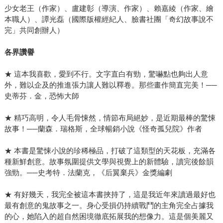
少女老王（作家）、盧建彰（導演、作家）、賴嘉綾（作家、繪
本職人）、譚光磊（國際版權經紀人、臉書社團「奇幻故事說不
完」共同創辦人）
各界讚譽
★ 這本我喜歡，愛到不行。文字直白有勁，驚嚇點也夠出人意
外，難以企及的推進張力讓人難以釋卷。那些畫作簡直完美！──
史蒂芬．金，恐怖大師
★ 精巧高明，令人毛骨悚然，情節布局絕妙，是近期最棒的驚悚
故事！──蘭森．瑞格斯，全球暢銷小說《怪奇孤兒院》作者
★ 本書是驚悚小說的珍稀極品，打破了這類型的天花板，充滿各
種新鮮創意。故事氛圍提供文學與視覺上的新體驗，讀完後餘韻
強勁。──史考特．法蘭克，《后翼棄兵》金獎編劇
★ 有好幾天，我完全被這本書挾持了，這是我近年來讀過最好也
最有創意的鬼故事之一。身心受損仍持續戰鬥的主角完全占據我
的心，她陷入的超自然困境徹底拓展我的想像力。這是個美麗又