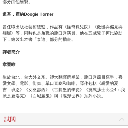
部分由他繪製。
道基．霍納Doogie Horner
曾任職出版社藝術總監，作品有《怪奇孤兒院》《傲慢與偏見與
殭屍》等，同時也是兼職的脫口秀演員。他在五歲兒子柯比協助
下，繪製出本書「泰迪」部分的插畫。
譯者簡介
章晉唯
生於台北，台大外文系、師大翻譯所畢業，脫口秀節目寫手，喜
愛文學、電影、街舞、單口喜劇和咖啡。譯作包括《親愛的夏
吉．班恩》《女巫瑟西》《古騰堡的學徒》《挑戰莎士比亞4：我
就是夏洛克》《白城魔鬼》與《碟形世界》系列小說。
試閱