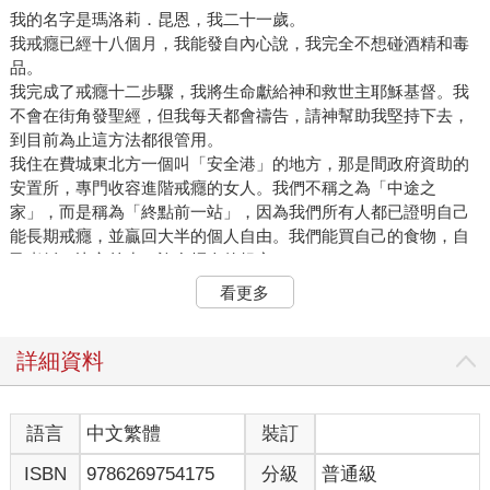
我的名字是瑪洛莉．昆恩，我二十一歲。
我戒癮已經十八個月，我能發自內心說，我完全不想碰酒精和毒
品。
我完成了戒癮十二步驟，我將生命獻給神和救世主耶穌基督。我
不會在街角發聖經，但我每天都會禱告，請神幫助我堅持下去，
到目前為止這方法都很管用。
我住在費城東北方一個叫「安全港」的地方，那是間政府資助的
安置所，專門收容進階戒癮的女人。我們不稱之為「中途之
家」，而是稱為「終點前一站」，因為我們所有人都已證明自己
能長期戒癮，並贏回大半的個人自由。我們能買自己的食物，自
己煮飯，比之前少了許多煩人的規定。
週一到五，我在貝姬阿姨幼兒園當教學助理，那是個鼠滿為患的
看更多
排屋，裡頭有六十個二至五歲的孩子。我日常生活大都在換尿
布、準備小金魚起司餅乾和播放《芝麻街》的DVD。下班之後，
我會去跑個步，然後參加戒癮會，或者直接和室友待在安全港，
詳細資料
我們會一起看賀曼電影台的電影，像《航向愛情》或《永存我
心》。你要笑就笑吧，但我保證你打開賀曼電影台，絕不會看到
妓女吸白粉的畫面。而我不需要那些畫面出現在我腦中。
語言
中文繁體
裝訂
羅索同意當我輔導員是因為我以前是長跑選手，而他有長年訓練
ISBN
9786269754175
分級
普通級
短跑選手的經驗。羅索是一九八八年夏季奧運美國隊的助理教