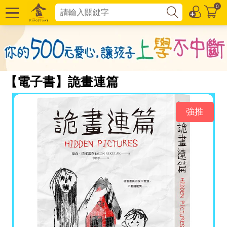
0
【電子書】詭畫連篇
強推