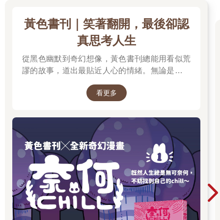
見面。」我肯定一臉狐疑，因為羅素看了我一眼，繼續解釋：
「她專門治療戒癮者。她的病人都是退伍軍人。我說的是海豹部
黃色書刊｜笑著翻開，最後卻認
隊，阿富汗戰爭中受到嚴重創傷，超慘的那種。我說這話妳別誤
會，昆恩，但跟他們比，妳的過去沒那麼可怕。」
真思考人生
羅素靠到路旁，停在垂柳樹蔭下。「好了，昆恩，妳準備好了
嗎？」
從黑色幽默到奇幻想像，黃色書刊總能用看似荒
我向他保證我沒問題，並跟他說我能自己坐火車回費城，要羅素
謬的故事，道出最貼近人心的情緒。無論是人生
趁塞車前趕快回家。
的迷惘、成長的掙扎，或是生活裡那些哭笑不得
「好啦，但妳結束時打電話給我。」他說。「我想知道後續，好
看更多
的瞬間，都在他的筆下化成令人會心一笑、又忍
嗎？」
不住深思的作品。最新長篇《奈何chill》以中年
男子變成兔子的異世界冒險，開啟全新故事篇
▲▼▲▼
章，更推出限量書衣版值得收藏。無論是第一次
麥斯威爾的家是經典的維多利亞式大宅，樓高三層，有黃木護牆
認識黃色書刊，或想一次補齊歷年代表作，這裡
板和白色木質花邊裝飾。房子周圍有一圈門廊，門廊上放著柳編
都是走進黃色書刊漫畫世界的最佳入口。
家具，盆栽全種著黃色雛菊和秋海棠。屋後有一大片樹林（或許
是公園？），所以街上鶯啼燕語，昆蟲嗡嗡飛舞。
我沿著石板路走去，爬上前門廊的台階。我按下門鈴，一個小男
孩來應門。他留一頭豎起的橘紅色直髮，讓我想到巨魔娃娃。