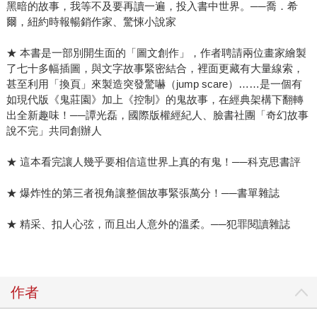
黑暗的故事，我等不及要再讀一遍，投入書中世界。──喬．希
爾，紐約時報暢銷作家、驚悚小說家
★ 本書是一部別開生面的「圖文創作」，作者聘請兩位畫家繪製
了七十多幅插圖，與文字故事緊密結合，裡面更藏有大量線索，
甚至利用「換頁」來製造突發驚嚇（jump scare）……是一個有
如現代版《鬼莊園》加上《控制》的鬼故事，在經典架構下翻轉
出全新趣味！──譚光磊，國際版權經紀人、臉書社團「奇幻故事
說不完」共同創辦人
★ 這本看完讓人幾乎要相信這世界上真的有鬼！──科克思書評
★ 爆炸性的第三者視角讓整個故事緊張萬分！──書單雜誌
★ 精采、扣人心弦，而且出人意外的溫柔。──犯罪閱讀雜誌
作者