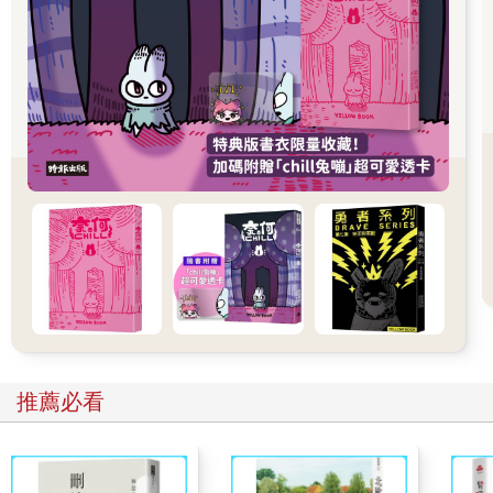
我蹲下來，和他四目相交。
「我猜你的名字叫泰迪。」
男孩露出害羞的笑容。
「我是瑪洛莉．昆恩。我是──」
他轉身沿樓梯跑上二樓，消失在視線中。
「泰迪？」
我不確定該如何是好。我面前是個小玄關，還有一條通往廚房的
走廊。我看到左邊是餐廳，右邊是客廳，還有地面鋪滿漂亮的硬
松木地板。我聞到空調有一股清新的香氣，還有淡淡墨菲石油牌
清潔劑的氣味，地板好像才剛刷洗過。所有家具看起來都又新又
推薦必看
現代，像是剛從家具行展示間運來。
我按了門鈴，但門鈴沒發出聲音。我又按了三次—毫無動靜。