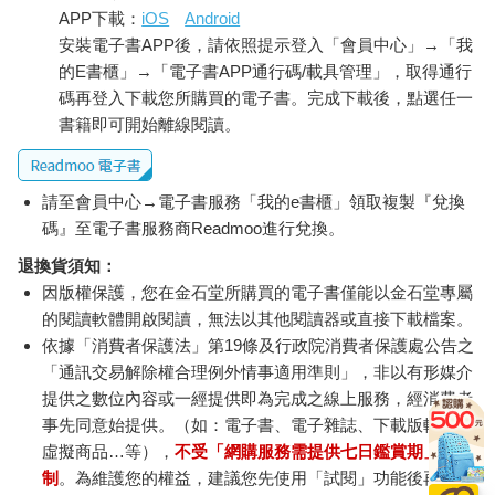
方形的大槽，寬到需要兩組水龍頭。整個空間共有數十個抽屜和
APP下載：
iOS
Android
櫃子，形狀和大小各異。
安裝電子書APP後，請依照提示登入「會員中心」→「我
的E書櫃」→「電子書APP通行碼/載具管理」，取得通行
卡蘿琳打開一扇小門，我發現這是第三個冰箱，迷你款的，裡面
碼再登入下載您所購買的電子書。完成下載後，點選任一
裝滿冷飲。「我們看看，我們有氣泡水、椰子水、冰茶……」
書籍即可開始離線閱讀。
她把玻璃杯拿到製冰機下，杯子像門廊的風鈴發出叮噹聲，數十
個小冰塊如珠寶落下。
請至會員中心→電子書服務「我的e書櫃」領取複製『兌換
碼』至電子書服務商Readmoo進行兌換。
我注意到冰箱門上有張小孩的畫，畫的是一隻兔子，筆觸粗糙，
毫無章法。我問那是不是泰迪畫的，卡蘿琳點點頭。「才搬進來
退換貨須知：
六週，他就想養寵物。我跟他說我們必須先拆完箱。」
因版權保護，您在金石堂所購買的電子書僅能以金石堂專屬
的閱讀軟體開啟閱讀，無法以其他閱讀器或直接下載檔案。
「他感覺很有天分。」我告訴她，我好怕自己聽起來太刻意，或
依據「消費者保護法」第19條及行政院消費者保護處公告之
說得太誇張。
「通訊交易解除權合理例外情事適用準則」，非以有形媒介
提供之數位內容或一經提供即為完成之線上服務，經消費者
但卡蘿琳附和了！
事先同意始提供。（如：電子書、電子雜誌、下載版軟體、
虛擬商品…等），
不受「網購服務需提供七日鑑賞期」的限
「喔，這倒是真的。他真的比同學都厲害。大家都這麼說。」
制
。為維護您的權益，建議您先使用「試閱」功能後再付款