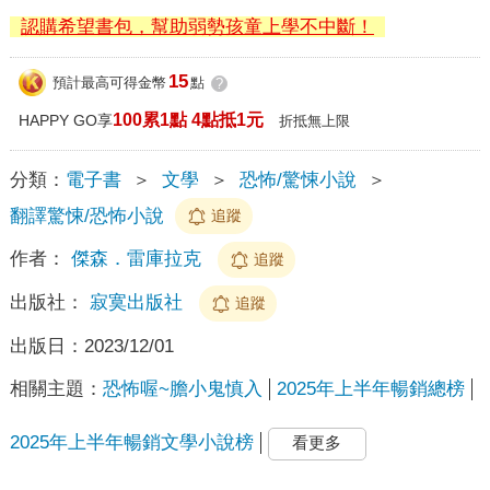
認購希望書包，幫助弱勢孩童上學不中斷！
15
預計最高可得金幣
點
?
100累1點 4點抵1元
HAPPY GO享
折抵無上限
分類：
電子書
＞
文學
＞
恐怖/驚悚小說
＞
翻譯驚悚/恐怖小說
追蹤
作者：
傑森．雷庫拉克
追蹤
出版社：
寂寞出版社
追蹤
出版日：
2023/12/01
相關主題：
恐怖喔~膽小鬼慎入
2025年上半年暢銷總榜
2025年上半年暢銷文學小說榜
看更多