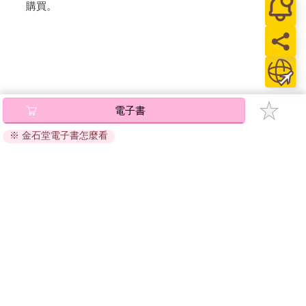
我們坐到屋角輕食區，那裡有一張小餐桌，她拿一張紙給我。
購買。
「我丈夫打好了一些約法三章。沒有太過分的要求，但我們還是
先講清楚比較好。」
家規
電子書
一、不得吸毒
※ 金石堂電子書怎麼看
二、不得喝酒
三、不得抽菸
關於我們
門市查詢
分紅大聯盟
客服中心
四、不准罵髒話
加好友
訂閱
五、不准滑手機和平板
粉絲團
追蹤
六、不准吃紅肉
聯絡我們
七、不准吃垃圾食物