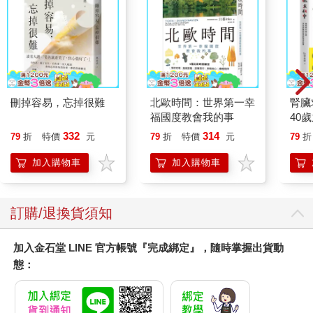
「有人嗎？」
房子遠端的廚房中，我看到有個女人的身影。她注意到我，轉過
身來。
「瑪洛莉？是妳嗎？」
刪掉容易，忘掉很難
北歐時間：世界第一幸
腎臟
「對！嗨！我按了門鈴，可是──」
福國度教會我的事
40
就告
332
314
79
折
特價
元
79
折
特價
元
79
折
「我知道，不好意思。我們門鈴還沒修好。」
加入購物車
加入購物車
我還來不及好奇泰迪是怎麼知道來應門，她便走來歡迎我。我從
沒見過有人走路如此優雅，她移動時腳下一點聲音都沒有，彷彿
雙腳沒碰到地。她留著一頭金髮，身材高䠷苗條，皮膚晶瑩剔
訂購/退換貨須知
透，五官溫柔親切，整個人細緻柔美到彷彿不屬於這世界。
加入金石堂 LINE 官方帳號『完成綁定』，隨時掌握出貨動
「我是卡蘿琳。」
態：
我伸出手，但她給了我一個擁抱。她散發溫暖和熱情，並比常人
多抱了我一會。