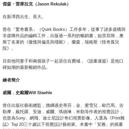
傑森・雷庫拉克（Jason Rekulak）
在新澤西出生、長大。
曾在「驚奇書系」（Quirk Books）工作多年，從事了諸多虛構與
非虛構作品的編輯工作，出版過一系列的暢銷書，如歪寫簡．奧
斯丁名著的《傲慢與偏見與殭屍》、蘭森．瑞格斯《怪奇孤兒
院》。
目前他同妻子和兩個孩子一起居住在費城，《詭畫連篇》是他口
碑如潮的最新暢銷作品。
繪者簡介
威爾．史戴爾Will Staehle
曾任出版社藝術總監，擔綱過史蒂芬．金、蜜雪兒．歐巴馬、吉
勒摩．戴托羅、安迪．威爾、瑪德琳．米勒等作者的視覺設計，
也曾為Sony、網飛、迪士尼設計奇幻視覺影像。入選為《Print雜
誌》Top 20三十歲以下視覺設計藝術家。本書中「安雅」的插畫