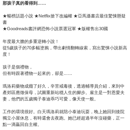
那孩子真的看得到……
★暢榜話題小說 ★Netflix搶下改編權 ★亞馬遜書店最佳驚悚懸疑
書
★Goodreads書評網恐怖小說票選冠軍 ★版權售出30國
年度最大膽的多重逆轉小說！
從5歲孩子的70多幅塗鴉，帶出劇情翻轉線索，寫出驚悚小說新高
度！
孩子是個禮物，
但有時跟著禮物一起來的，卻是……
瑪洛莉藥物成癮了好久，辛苦戒毒後，透過輔導員介紹，來到中
產郊區應徵保母，試圖重新站穩人生的腳步。雇主是一對恩愛夫
妻，他們的五歲獨子泰迪乖巧可愛，像天使一般。
工作的環境很好。白天瑪洛莉就陪小泰迪玩耍，晚上她回到後院
獨立小屋休息，有時還會去夜跑。她已經超過半年沒碰藥，正一
點一滴贏回自主權。