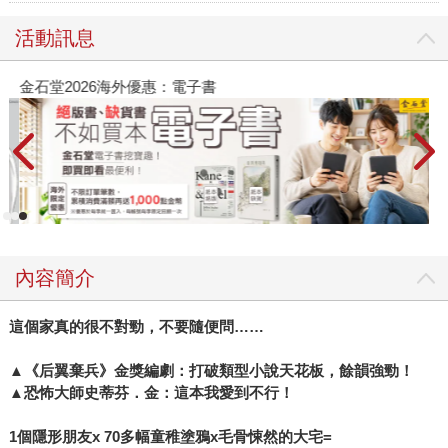
活動訊息
金石堂2026海外優惠：電子書
內容簡介
這個家真的很不對勁，不要隨便問……
▲
《后翼棄兵》金獎編劇：打破類型小說天花板，餘韻強勁！
▲
恐怖大師史蒂芬．金：這本我愛到不行！
1
個隱形朋友x 70多幅童稚塗鴉x毛骨悚然的大宅=