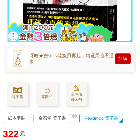
呀哈★吉伊卡哇旋風再起，精選周邊看過
加購
來
寫評價
電子書
喜歡+1
賺金幣
?
紙本平裝
金石堂 電子書
Readmoo 電子書
322
元