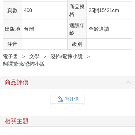
練。後來他帶領阿肯色大學和史丹佛大學贏得美國大學田徑錦標
商品規
賽冠軍。即使如此，他有天依然吸安非他命吸到精神恍惚，開車
頁數
400
25開15*21cm
格
撞死了隔壁鄰居。他被判過失致死，關了五年，之後被按立成為
牧師。現在他一次輔導五、 六個戒癮者，多數人和我一樣，都是
適讀年
出版地
台灣
全齡適讀
沒前途的運動員。
齡
羅素鼓勵我重新開始接受訓練（取名為「跑向康復之路」）。他
也鼓勵我計畫未來，在新環境重新開始，遠離舊朋友和陋習。所
注音
級別
以他替我安排和泰德及卡蘿琳．麥斯威爾面試。他們是他妹妹的
朋友，最近搬到紐澤西春溪鎮，需要一名保母來照顧五歲的兒子
電子書
＞
文學
＞
恐怖/驚悚小說
＞
泰迪。
翻譯驚悚/恐怖小說
「他們才剛從巴塞隆納搬回來。爸爸是做電腦的，還是貿易？反
正薪水很高，我忘記細節了。總之他們搬來這裡，所以泰迪──就
商品評價
那小孩，不是爸爸──秋天會開始上學。去幼稚園。所以他們希望
妳能做到九月。但如果一切順利？誰知道呢，也許他們會繼續雇
用妳。」
寫評價
「媽媽是做什麼的？」
「卡蘿琳．麥斯威爾。她是退伍軍人醫院的醫生。我妹金妮在那
工作。我是從她那得到消息的。」
相關主題
「她知道多少關於我的事？」
他聳聳肩。「別擔心。我有告訴她妳人生的故事，她等不及和妳