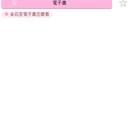
電子書
退換貨須知：
※ 金石堂電子書怎麼看
因版權保護，您在金石堂所購買的電子書僅能以金石堂專屬
的閱讀軟體開啟閱讀，無法以其他閱讀器或直接下載檔案。
依據「消費者保護法」第19條及行政院消費者保護處公告之
「通訊交易解除權合理例外情事適用準則」，非以有形媒介
提供之數位內容或一經提供即為完成之線上服務，經消費者
事先同意始提供。（如：電子書、電子雜誌、下載版軟體、
虛擬商品…等），
不受「網購服務需提供七日鑑賞期」的限
制
。為維護您的權益，建議您先使用「試閱」功能後再付款
購買。