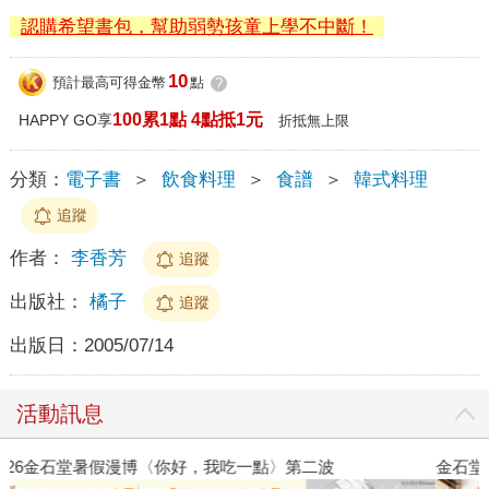
認購希望書包，幫助弱勢孩童上學不中斷！
10
預計最高可得金幣
點
?
100累1點 4點抵1元
HAPPY GO享
折抵無上限
分類：
電子書
＞
飲食料理
＞
食譜
＞
韓式料理
追蹤
作者：
李香芳
追蹤
出版社：
橘子
追蹤
出版日：
2005/07/14
活動訊息
金石堂2026海外優惠：電子書