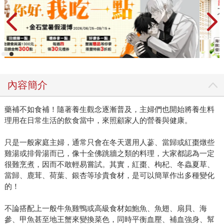
內容簡介
藥補不如食補！隨著養生觀念逐漸普及，主婦們也開始將養生料
理用在日常生活的飲食當中，來照顧家人的營養與健康。
只是一般家庭主婦，通常只會在冬天選用人蔘、當歸或紅棗燉些
雞湯或排骨湯而已，像十全佛跳牆之類的料理，大家都認為一定
很難烹煮，因而不敢輕易嘗試。其實，紅棗、枸杞、冬蟲夏草、
當歸、鹿茸、荷葉、銀杏等珍貴食材，是可以簡單作出多種變化
的！
不論搭配上一般牛魚雞鴨或高級食材如鮑魚、魚翅、扇貝、海
參、甲魚甚至地王蟹來變換菜色，同時平衡血壓、補血強身、幫