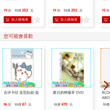
253
253
79
折
特價
元
79
折
特價
元
79
折
加入購物車
加入購物車
您可能會喜歡
吉伊卡哇 造型貼紙-藍
夏日的檸檬草 DVD
BLO
AB
67
470
96
折
特價
元
特價
元
特價