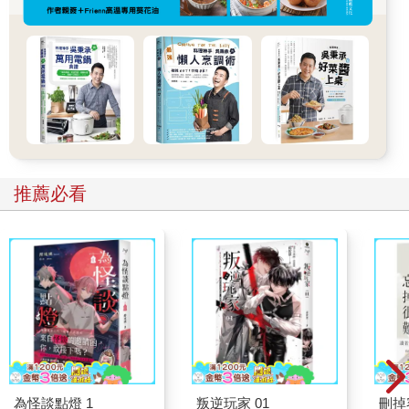
推薦必看
為怪談點燈 1
叛逆玩家 01
刪掉