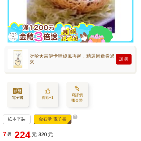
呀哈★吉伊卡哇旋風再起，精選周邊看過
加購
來
寫評價
電子書
喜歡+1
賺金幣
?
紙本平裝
金石堂 電子書
224
7
折
元
320
元