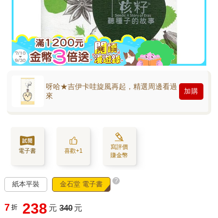
呀哈★吉伊卡哇旋風再起，精選周邊看過
加購
來
寫評價
電子書
喜歡+1
賺金幣
?
紙本平裝
金石堂 電子書
238
7
折
元
340
元