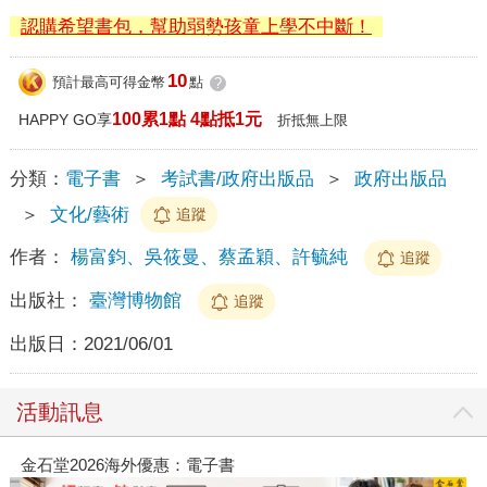
認購希望書包，幫助弱勢孩童上學不中斷！
10
預計最高可得金幣
點
?
100累1點 4點抵1元
HAPPY GO享
折抵無上限
分類：
電子書
＞
考試書/政府出版品
＞
政府出版品
＞
文化/藝術
追蹤
作者：
楊富鈞、吳筱曼、蔡孟穎、許毓純
追蹤
出版社：
臺灣博物館
追蹤
出版日：
2021/06/01
活動訊息
金石堂2026海外優惠：電子書