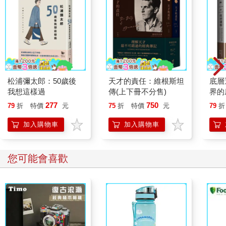
松浦彌太郎：50歲後
天才的責任：維根斯坦
底層
我想這樣過
傳(上下冊不分售)
界的
277
750
79
折
特價
元
75
折
特價
元
79
折
加入購物車
加入購物車
您可能會喜歡