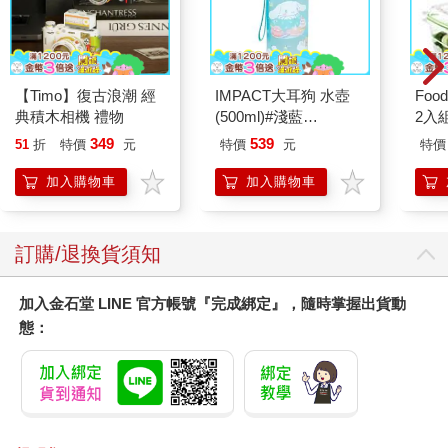
【Timo】復古浪潮 經
IMPACT大耳狗 水壺
Foo
典積木相機 禮物
(500ml)#淺藍
2入
IMCMB01LB
349
539
51
折
特價
元
特價
元
特價
加入購物車
加入購物車
訂購/退換貨須知
加入金石堂 LINE 官方帳號『完成綁定』，隨時掌握出貨動
態：