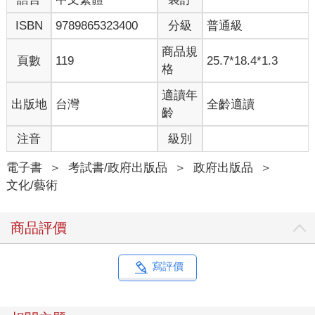
ISBN
9789865323400
分級
普通級
商品規
頁數
119
25.7*18.4*1.3
格
適讀年
出版地
台灣
全齡適讀
齡
注音
級別
電子書
＞
考試書/政府出版品
＞
政府出版品
＞
文化/藝術
商品評價
寫評價