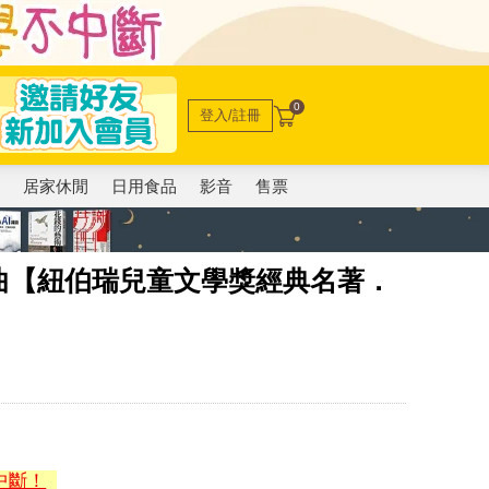
0
登入/註冊
電
居家休閒
日用食品
影音
售票
曲【紐伯瑞兒童文學獎經典名著．
中斷！