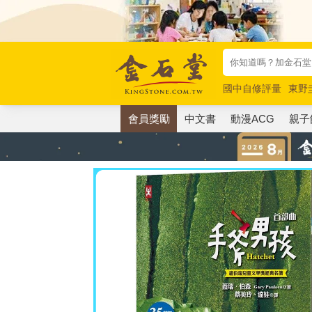
國中自修評量
東野
唯紅花綻放
奧德賽
會員獎勵
中文書
動漫ACG
親子