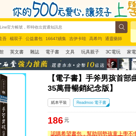
圭吾
楊双子
公益書包
16647續集
吉伊卡哇
高希均
通靈藥師
路邊攤新作
馬斯克
玩具總動員5
超慢跑
館
英文書
雜誌
電子書
文具
玩具親子
3C電玩
家
【電子書】手斧男孩首部
35萬冊暢銷紀念版】
紙本平裝
Readmoo 電子書
186
元
認購希望書包，幫助弱勢孩童上學不