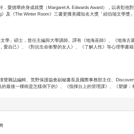
德華終身成就獎（Margaret A. Edwards Award），以
》及《The Winter Room》三書更獲美國知名大獎「紐伯瑞文學獎
g）「兒童青少年文學」碩士，曾任主編與大學講師。譯有《地海巫師》、《
，愛自己》、《對抗生命衝擊的女人》、《了解人性》等心理學書籍
聲雜誌編輯、荒野保護協會副秘書長及國際事務部主任、Discove
節島的最後一棵樹是怎樣倒下的》、《指揮台上的管理課》、《塑膠：
奇