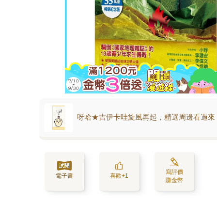
呀哈★吉伊卡哇旋風再起，精選周邊看過來
寫評價
電子書
喜歡+1
賺金幣