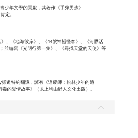
表彰他對青少年文學的貢獻，其著作《手斧男孩》
」肯定。
地海古墓》、《地海彼岸》、《44號神祕怪客》、《河豚活
；並編寫《光明行第一集》、《尋找天堂的天使》等
ry頻道特約翻譯，譯有《追蹤師：松林少年的追
有毒的愛情故事》（以上均由野人文化出版）。