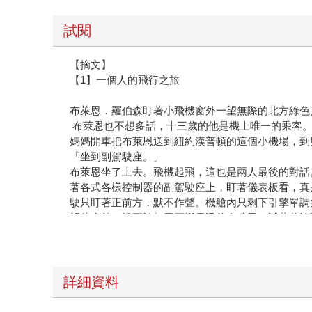
試閱
【摘文】
【1】一個人的飛行之旅
布萊恩．羅伯森盯著小飛機窗外一望無際的北方綠色
布萊恩也不想多話，十三歲的他是機上唯一的乘客。
媽媽開車把布萊恩送到紐約漢普頓的這個小機場，到
「坐到副駕駛座。」
布萊恩坐了上去。飛機起飛，這也是兩人最後的對話
著各式各樣控制器的副駕駛座上，盯著儀表板看，真
駛只盯著正前方，默不作聲。機艙內只剩下引擎單調
望著窗外，雙耳被如雷巨響震透的布萊恩，試著釐清
思緒湧上心頭。
總是從那個字眼開始。
離婚。
對他來說，「離婚」真是個醜陋的字眼；意味著爭吵
詳細資料
解釋說，他的生活即將分崩離析――一切都將粉碎破
離婚。