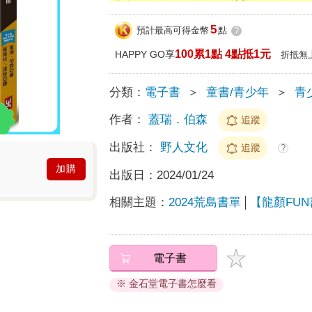
5
預計最高可得金幣
點
?
100累1點 4點抵1元
HAPPY GO享
折抵無
分類：
電子書
＞
童書/青少年
＞
青
作者：
蓋瑞．伯森
追蹤
出版社：
野人文化
追蹤
?
加購
出版日：
2024/01/24
相關主題：
2024荒島書單
【龍顏FUN
電子書
※ 金石堂電子書怎麼看