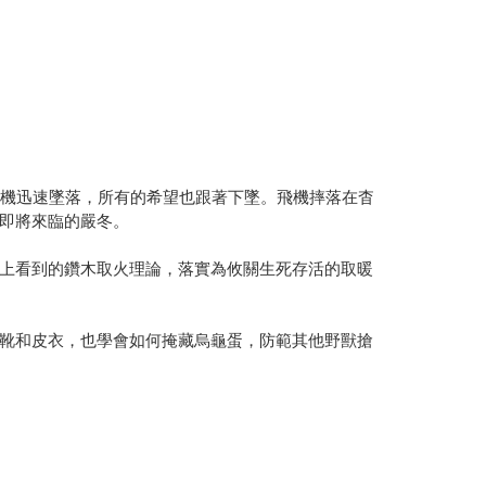
飛機迅速墜落，所有的希望也跟著下墜。飛機摔落在杳
即將來臨的嚴冬。
上看到的鑽木取火理論，落實為攸關生死存活的取暖
靴和皮衣，也學會如何掩藏烏龜蛋，防範其他野獸搶