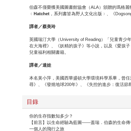
伯森不僅榮獲美國圖書館協會（ALA）頒贈的瑪格麗特．愛
﹙
Hatchet
，系列書皆為野人文化出版﹚、《Dogsong
譯者／
蔡美玲
英國瑞汀大學（University of Readin
在大海裡》、《妖精的孩子》等小說，以及《愛孩子
兒童福利相關書籍。
譯者／
達娃
本名黃小萍，美國西華盛頓大學環境科學系畢，曾任漢
尋》、《發燒地球200年》、《失控的進步：復活
目錄
你的生存指數知多少？
【前言】以生命經驗為藍圖——蓋瑞．伯森的生命傳
一個人的飛行之旅