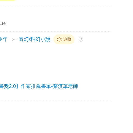
上限
少年
＞
奇幻/科幻小說
追蹤
?
書獎2.0】作家推薦書單-蔡淇華老師