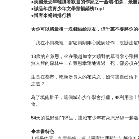
●美國最受年輕讀者歡迎的作家之一蓋瑞‧伯森，最膾炙人
●誠品年度青少年文學類暢銷榜Top1
●博客來暢銷排行榜
★你可以將最後一塊錢借給朋友，但千萬不要將你的
「我在小飛機裡，駕駛員剛剛心臟病發作，沒辦法駕
13歲的布萊恩，坐在飛越加拿大曠野的單引擎小飛
無人煙的森林中，布萊恩幸運地逃過一死，卻必須在
生長在都市，吃漢堡長大的布萊恩，如何讓自己活下
之道？
為了填飽肚子，這個城市少年學會打獵，並利用臨上
食。
54
天的荒野奮鬥求生，讓城市少年布萊恩歷經一趟澈
◆
本書特色
1.精采內容、如實描繪，連《國家地理雜誌》都信以