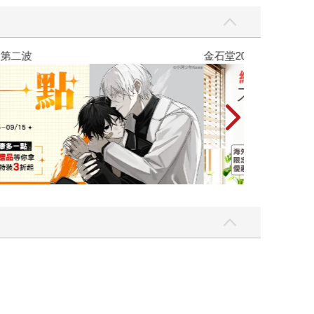
吃一點〉第二波
金石堂2026海