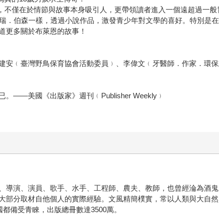
迎，不僅在於情節與故事本身吸引人，更帶領讀者進入一個遠超過一般
像蓋瑞．伯森一樣，透過小說作品，激發青少年對文學的喜好。特別是
道更多關於布萊恩的故事！
建安﹙臺灣野鳥保育協會活動委員﹚、李偉文﹙牙醫師．作家．環保
—美國《出版家》週刊﹙Publisher Weekly﹚
、導演、演員、歌手、水手、工程師、農夫、教師，也曾經淪為酒鬼
大部分取材自他個人的實際經驗。文風精簡樸實，常以人類與大自然
都備受青睞，出版總冊數達3500萬。