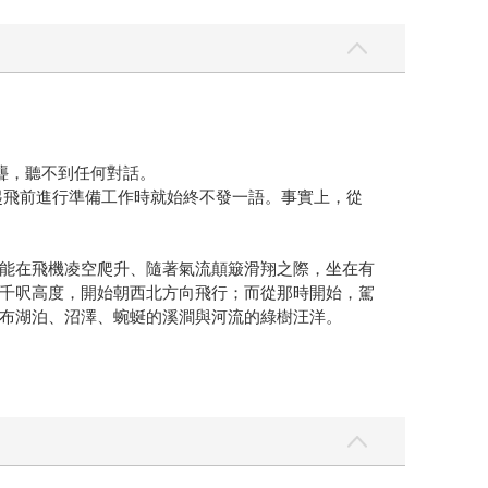
聾，聽不到任何對話。
起飛前進行準備工作時就始終不發一語。事實上，從
能在飛機凌空爬升、隨著氣流顛簸滑翔之際，坐在有
千呎高度，開始朝西北方向飛行；而從那時開始，駕
布湖泊、沼澤、蜿蜒的溪澗與河流的綠樹汪洋。
痛恨那些臉上掛著悠哉笑容的律師，他們用法律術語