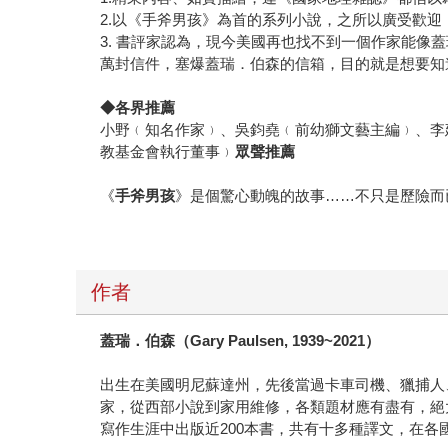
2.以《手斧男孩》為首的系列小說，之所以廣受歡
3. 書評家認為，現今美國再也找不到一個作家能
萬封信件，塞爆蓋瑞．伯森的信箱，目的就是想要知
◆
各界推薦
小野﹙知名作家﹚、吳鈞堯﹙前幼獅文藝主編﹚、李
教基金會執行董事﹚
眾聲推薦
《
手斧男孩
》是個驚心動魄的故事……不只是歷險而已。—
作者
蓋瑞．伯森（
Gary Paulsen, 1939~2021
）
出生在美國明尼蘇達州，先後當過卡車司機、獵捕人
家，從西部小說到家用維修，各類題材應有盡有，絕
寫作生涯中出版近200本書，共有十多種譯文，在各國