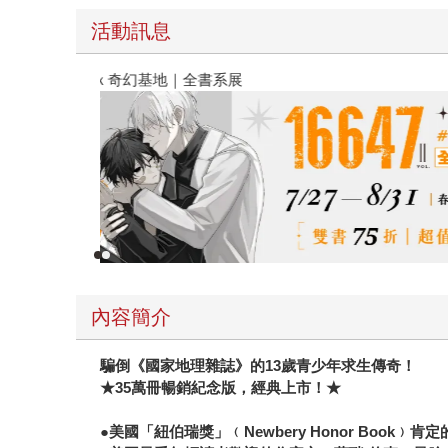
活動訊息
春光ｘ奇幻基地｜全書系展
內容簡介
騙倒《國家地理雜誌》的13歲青少年求生傳奇！
★35萬冊暢銷紀念版，經典上市！★
●美國「紐伯瑞獎」﹙Newbery Honor Book﹚肯