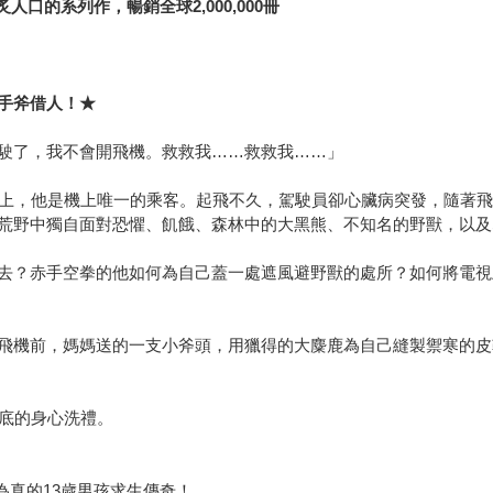
口的系列作，暢銷全球2,000,000冊
手斧借人！★
駛了，我不會開飛機。救救我……救救我……」
機上，他是機上唯一的乘客。起飛不久，駕駛員卻心臟病突發，隨著
荒野中獨自面對恐懼、飢餓、森林中的大黑熊、不知名的野獸，以及
去？赤手空拳的他如何為自己蓋一處遮風避野獸的處所？如何將電視
飛機前，媽媽送的一支小斧頭，用獵得的大麋鹿為自己縫製禦寒的皮
底的身心洗禮。
為真的13歲男孩求生傳奇！