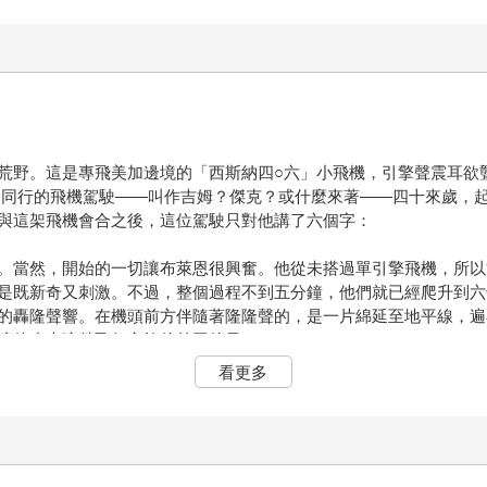
荒野。這是專飛美加邊境的「西斯納四○六」小飛機，引擎聲震耳欲
同行的飛機駕駛——叫作吉姆？傑克？或什麼來著——四十來歲，
與這架飛機會合之後，這位駕駛只對他講了六個字：
。當然，開始的一切讓布萊恩很興奮。他從未搭過單引擎飛機，所以
是既新奇又刺激。不過，整個過程不到五分鐘，他們就已經爬升到六
的轟隆聲響。在機頭前方伴隨著隆隆聲的，是一片綿延至地平線，遍
讓他步上這趟飛行之旅的前因後果。
看更多
、嘶吼和律師，一個讓人心碎、醜惡的字眼。他想著，天啊，他多麼
滅，包括他的家、他的生活。離婚――一個令人心碎而醜陋的字眼。