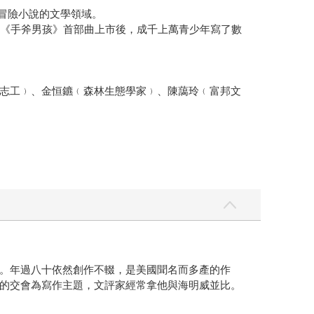
冒險小說的文學領域。
在《手斧男孩》首部曲上市後，成千上萬青少年寫了數
志工﹚、金恒鑣﹙森林生態學家﹚、陳藹玲﹙富邦文
。年過八十依然創作不輟，是美國聞名而多產的作
的交會為寫作主題，文評家經常拿他與海明威並比。