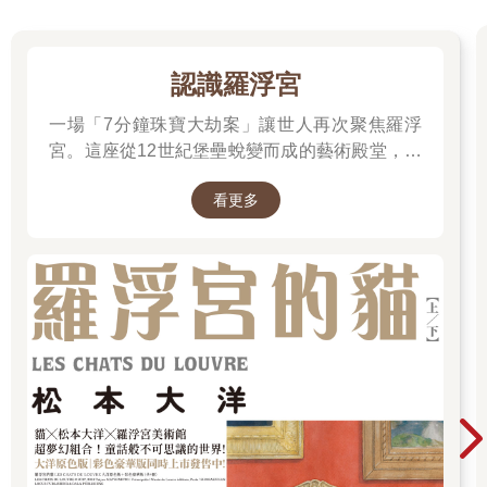
認識羅浮宮
一場「7分鐘珠寶大劫案」讓世人再次聚焦羅浮
宮。這座從12世紀堡壘蛻變而成的藝術殿堂，收
藏著《蒙娜麗莎》與《勝利女神》等無價之寶。
看更多
一起深入探尋羅浮宮八百年的歷史、珍藏的秘密
與永恆的藝術魅力。