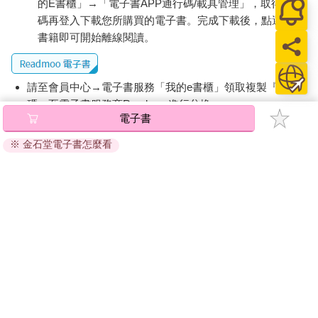
的E書櫃」→「電子書APP通行碼/載具管理」，取得通行
碼再登入下載您所購買的電子書。完成下載後，點選任一
書籍即可開始離線閱讀。
請至會員中心→電子書服務「我的e書櫃」領取複製『兌換
碼』至電子書服務商Readmoo進行兌換。
電子書
退換貨須知：
※ 金石堂電子書怎麼看
因版權保護，您在金石堂所購買的電子書僅能以金石堂專屬
的閱讀軟體開啟閱讀，無法以其他閱讀器或直接下載檔案。
依據「消費者保護法」第19條及行政院消費者保護處公告之
「通訊交易解除權合理例外情事適用準則」，非以有形媒介
提供之數位內容或一經提供即為完成之線上服務，經消費者
事先同意始提供。（如：電子書、電子雜誌、下載版軟體、
虛擬商品…等），
不受「網購服務需提供七日鑑賞期」的限
制
。為維護您的權益，建議您先使用「試閱」功能後再付款
購買。