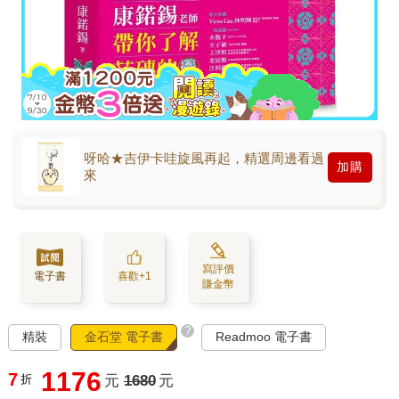
呀哈★吉伊卡哇旋風再起，精選周邊看過
加購
來
寫評價
電子書
喜歡+1
賺金幣
?
精裝
金石堂 電子書
Readmoo 電子書
1176
7
折
元
1680
元