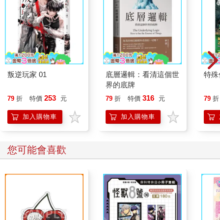
叛逆玩家 01
底層邏輯：看清這個世
特殊傳
界的底牌
253
316
79
折
特價
元
79
折
特價
元
79
折
加入購物車
加入購物車
您可能會喜歡