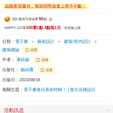
認購希望書包，幫助弱勢孩童上學不中斷！
55
預計最高可得金幣
點
?
100累1點 4點抵1元
HAPPY GO享
折抵無上限
分類：
電子書
＞
藝術設計
＞
建築/室內設計
＞
建築總論
追蹤
作者：
康鍩錫
追蹤
出版社：
貓頭鷹
追蹤
出版日：
2023/09/16
相關主題：
電子書春日美術特輯！
復古花磚設計
活動訊息