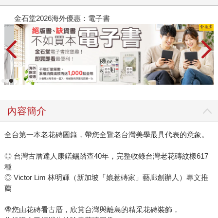
金石堂2026海外優惠：電子書
內容簡介
全台第一本老花磚圖錄，帶您全覽老台灣美學最具代表的意象。
◎ 台灣古厝達人康鍩錫踏查40年，完整收錄台灣老花磚紋樣617
種
◎ Victor Lim 林明輝（新加坡「娘惹磚家」藝廊創辦人）專文推
薦
帶您由花磚看古厝，欣賞台灣與離島的精采花磚裝飾，