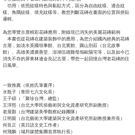
功用：依照紋樣特色與黏貼方式，區分為自由紋樣、適合紋
樣、角隅紋樣、填充紋樣等。教您判斷花磚在畫面的位置與拼貼
邏輯。
為您導覽古厝精彩花磚應用，附錄現已消失的美麗花磚範例
本書也從花磚在建築裝飾中的應用，為您介紹國內經典的花磚
古厝，如淡水英國領事館、台北賓館、圓山別莊（台北故事
館）、高雄美濃廣善堂、澎湖伍德雞母塢歐陽宅等，以及如今已
消失不存的屏東林邊金良記古厝，帶您一起回憶台灣老花磚的往
日風華。
一致推薦（依姓氏筆畫序）
水瓶子（青田七六文化長）
王子碩（「聚珍台灣」總監）
王淳熙（台北大學民俗藝術與文化資產研究所副教授）
老屋顏（台灣建築美學觀察紀錄團隊）
江明親（台北藝術大學建築與文化資產研究所副教授兼所長）
何良正（英日語文史工作者）
何飛鵬（城邦媒體集團首席執行長）