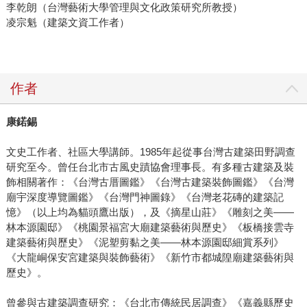
李乾朗（台灣藝術大學管理與文化政策研究所教授）
凌宗魁（建築文資工作者）
作者
康鍩錫
文史工作者、社區大學講師。1985年起從事台灣古建築田野調查
研究至今。曾任台北市古風史蹟協會理事長。有多種古建築及裝
飾相關著作：《台灣古厝圖鑑》《台灣古建築裝飾圖鑑》《台灣
廟宇深度導覽圖鑑》《台灣門神圖錄》《台灣老花磚的建築記
憶》（以上均為貓頭鷹出版），及《摘星山莊》《雕刻之美——
林本源園邸》《桃園景福宮大廟建築藝術與歷史》《板橋接雲寺
建築藝術與歷史》《泥塑剪黏之美——林本源園邸細賞系列》
《大龍峒保安宮建築與裝飾藝術》《新竹市都城隍廟建築藝術與
歷史》。
曾參與古建築調查研究：《台北市傳統民居調查》《嘉義縣歷史