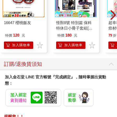
16647 櫻桃飯友
怪獸8號 特別篇 保科
超幸
特休日小冊子套組[限
焙材
加購]
愛配
120
180
特價
元
特價
元
79
折
加入購物車
加入購物車
訂購/退換貨須知
加入金石堂 LINE 官方帳號『完成綁定』，隨時掌握出貨動
態：
提醒您！！