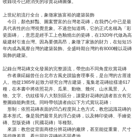
收錄現今已經消失的珍貴花磚圖像。
上世紀初流行全台，象徵家族富裕的建築裝飾
今日，顏色鮮豔、圖案豐富的台灣老花磚，在我們心中已是最
具代表性的台灣視覺意象。不過您知道嗎，它的正式名稱為「彩
瓷面磚」，意思是經手工上色釉燒出的瓷磚，在1920年代做為高
級建材引進台灣。因為要價高昂，象徵了家族的財力，在短短15
年內成為風靡台灣的建築裝飾。全盛時期台灣約有8000幢以花磚
裝飾的建築。
記錄台灣花磚文化發展的完整源流，帶您由不同角度欣賞花磚
作者康鍩錫曾任台北市古風史蹟協會理事長，是台灣的古厝達
人。他從1985年起致力研究台灣古建築，蒐集老花磚紋樣達617
種，在本書中將依照花卉、瓜果、動物、幾何、山水風景、人
物、文字、仿紋樣等八大類別區分，讓愛好花磚的讀者首次有完
整圖錄能夠查找。同時帶領讀者由以下方式賞玩花磚：
形制：依照花磚表面的凹凸程度與上色方式，教您認識花磚的
基本形式。像是我們最常見的浮凸瓷磚，以及轉印瓷磚、手繪瓷
磚、型版瓷磚（民國花磚）等種類。
來源：教您從背面商標分辨花磚的廠牌，甚至能從重量、尺寸
等些微差異，看出同款花磚的不同產地。