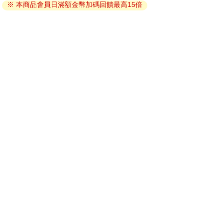
閱讀直接開啟閱讀。
※ 本商品會員日滿額金幣加碼回饋最高15倍
線上閱讀：
建議使用Chrome、Microsoft Edge 有較佳的線上瀏覽效
果， iOS 16 或以上版本，Android 6.0 以上版本，建議裝
置有6GB以上的記憶體，至少有 30 MB以上的容量。
離線閱讀：
APP下載：
iOS
Android
安裝電子書APP後，請依照提示登入「會員中心」→「我
的E書櫃」→「電子書APP通行碼/載具管理」，取得通行
碼再登入下載您所購買的電子書。完成下載後，點選任一
書籍即可開始離線閱讀。
請至會員中心→電子書服務「我的e書櫃」領取複製『兌換
碼』至電子書服務商Readmoo進行兌換。
退換貨須知：
因版權保護，您在金石堂所購買的電子書僅能以金石堂專屬
的閱讀軟體開啟閱讀，無法以其他閱讀器或直接下載檔案。
依據「消費者保護法」第19條及行政院消費者保護處公告之