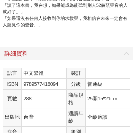
「讀了這本書，我在想，如果能成為能聽到別人52赫茲聲音的人
就好了。」
「如果還沒有任何人接收到你的求救聲，我相信在未來一定會有
人聽見你的聲音。」
詳細資料
語言
中文繁體
裝訂
ISBN
9789577416094
分級
普通級
商品規
頁數
288
25開15*21cm
格
適讀年
出版地
台灣
全齡適讀
齡
注音
級別