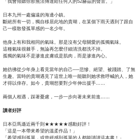
「我會傾聽你那無法傳達給任何人的52赫茲的聲音。」
日本九州一處偏遠的海邊小鎮。
斷絕所有一切，獨自移居此地的貴瑚，在某個下雨天遇到了跟自
己一樣散發孤單感的一名少年。
他身上有和我相同的氣味。那是沒有父母關愛的孤獨氣味。
這種氣味很棘手，無論再怎麼仔細清洗都洗不掉。
孤獨的氣味不是滲進皮膚或是肌肉，而是滲進內心。
她彷彿從少年身上看見當年的自己──悲慘、絕望、被踐踏、了無
生趣。當時的貴瑚遇見了這世上唯一能聽到她求救呼喊的人，她
才得以倖存。如今，貴瑚想要對少年伸出援手……
兩個人相遇，踩著憂慮，一步一步向著未來前進……
讀者好評
日本亞馬遜近兩千則★★★★★感動好評！
「這是一本帶來希望的溫柔作品！」
「希望感到孤單，或曾經感到孤單的人都能讀讀這本書！」