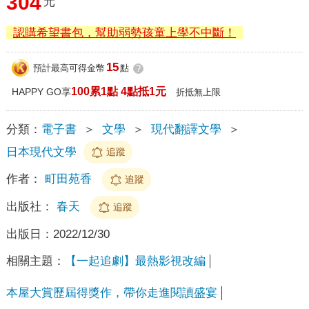
304
元
認購希望書包，幫助弱勢孩童上學不中斷！
15
預計最高可得金幣
點
?
100累1點 4點抵1元
HAPPY GO享
折抵無上限
分類：
電子書
＞
文學
＞
現代翻譯文學
＞
日本現代文學
追蹤
作者：
町田苑香
追蹤
出版社：
春天
追蹤
出版日：
2022/12/30
相關主題：
【一起追劇】最熱影視改編
本屋大賞歷屆得獎作，帶你走進閱讀盛宴