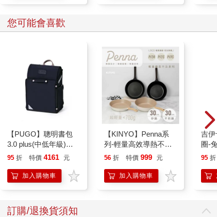
您可能會喜歡
【PUGO】聰明書包
【KINYO】Penna系
吉伊卡哇 
3.0 plus(中低年級)酷
列-輕量高效導熱不沾
圈-
黑 全新進化玩美上市
平煎鍋30cm
4161
999
95
折
特價
元
56
折
特價
元
95
折
加入購物車
加入購物車
訂購/退換貨須知