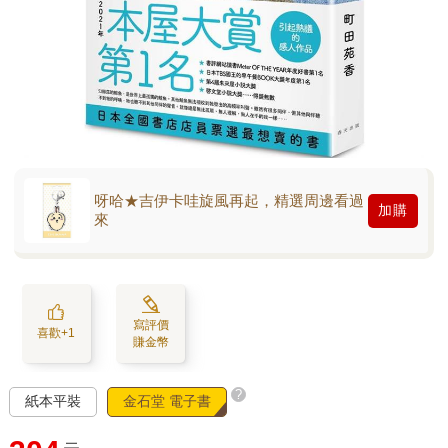
呀哈★吉伊卡哇旋風再起，精選周邊看過
加購
來
寫評價
喜歡+1
賺金幣
?
紙本平裝
金石堂 電子書