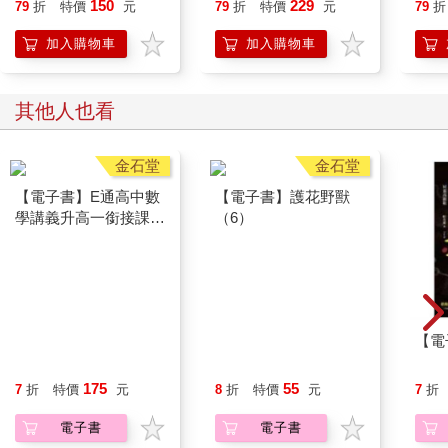
150
229
79
折
特價
元
79
折
特價
元
79
折
加入購物車
加入購物車
其他人也看
金石堂
金石堂
【電子書】E通高中數
【電子書】護花野獸
【電
學講義升高一銜接課程
（6）
教材
175
55
7
折
特價
元
8
折
特價
元
7
折
電子書
電子書