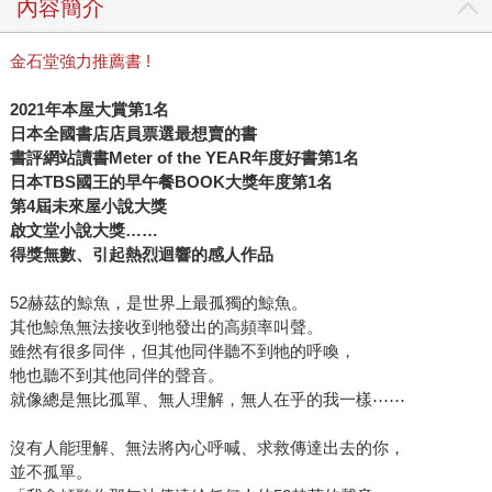
內容簡介
金石堂強力推薦書 !
2021
年本屋大賞第1名
日本全國書店店員票選最想賣的書
書評網站讀書Meter of the YEAR年度好書第1名
日本TBS國王的早午餐BOOK大獎年度第1名
第4屆未來屋小說大獎
啟文堂小說大獎……
得獎無數、引起熱烈迴響的感人作品
52赫茲的鯨魚，是世界上最孤獨的鯨魚。
其他鯨魚無法接收到牠發出的高頻率叫聲。
雖然有很多同伴，但其他同伴聽不到牠的呼喚，
牠也聽不到其他同伴的聲音。
就像總是無比孤單、無人理解，無人在乎的我一樣⋯⋯
沒有人能理解、無法將內心呼喊、求救傳達出去的你，
並不孤單。