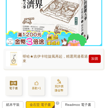
呀哈★吉伊卡哇旋風再起，精選周邊看過
加購
來
寫評價
電子書
喜歡+1
賺金幣
?
紙本平裝
金石堂 電子書
Readmoo 電子書