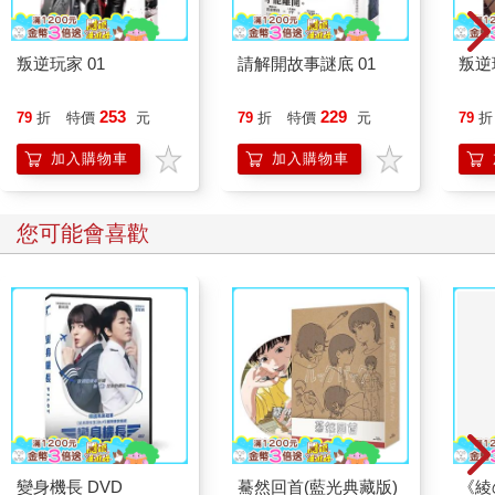
叛逆玩家 01
請解開故事謎底 01
叛逆
253
229
79
折
特價
元
79
折
特價
元
79
折
加入購物車
加入購物車
您可能會喜歡
變身機長 DVD
驀然回首(藍光典藏版)
《綾