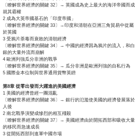
〔瞭解世界經濟的關鍵 32〕→ 英國成為史上最大的海洋帝國而成
就其霸權
2 成為大英帝國基石的「印度帝國」
〔瞭解世界經濟的關鍵 33〕→印度和清朝在亞洲三角貿易中從屬
於英國
3 受鴉片荼毒而衰敗的清朝經濟
〔瞭解世界經濟的關鍵 34〕→ 中國的經濟因為鴉片的流入，和白
銀的大量外流而崩解
4 歐洲列強瓜分非洲的戰爭
〔瞭解世界經濟的關鍵 35〕→ 瓜分非洲是歐洲列強的自私行為
5 國際金本位制與世界通用貨幣英鎊
第8章 從零出發而大躍進的美國經濟
1 美國的經濟曾經一團混亂
〔瞭解世界經濟的關鍵 36〕→ 銀行的氾濫使美國的經濟發展落於
人後
2 南北戰爭演變成慘烈的相互殘殺
〔瞭解世界經濟的關鍵 37〕→ 美國經濟由於開拓西部和吸收大量
的移民而急速成長
3 從開拓西部到進軍中國市場