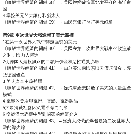
〔瞭解世界經濟的關鍵 38〕→ 美國蛻變成進軍北太平洋的海洋帝
國
4 掌控美元的大銀行和猶太人
〔瞭解世界經濟的關鍵 39〕→ 由民營銀行發行美元紙幣
第9章 兩次世界大戰造就了美元霸權
1在第一次世界大戰中轉趨強勢的美元
〔瞭解世界經濟的關鍵 40〕→ 美國在第一次世界大戰中坐收漁翁
之利，國力大躍進
2使德國人走投無路的巨額賠償金和惡性通貨膨脹
〔瞭解世界經濟的關鍵 41〕→ 由於英法兩國索取天價賠償金，導
致德國破產
3 美式資本主義登場
〔瞭解世界經濟的關鍵 42〕→ 從汽車產業開啟了美式的大量生產
模式
4 電能的登場與電燈、電影、電器製品
5大眾消費社會因流通革命而到來
6 從經濟大恐慌中學到國家的經濟介入
〔瞭解世界經濟的關鍵 43〕→經濟大恐慌的爆發是第二次世界大
戰的導火線
〔瞭解世界經濟的關鍵 44〕→ 將資源小國逼入絕境的集團經濟