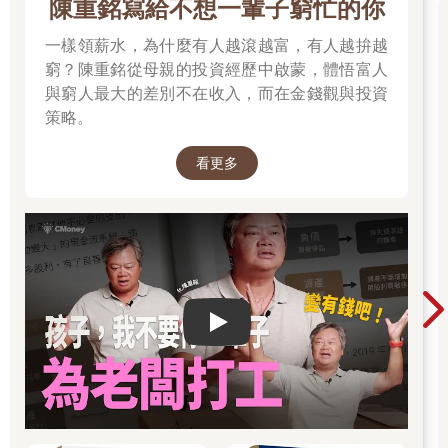
陳重銘寫給不想一輩子窮忙的你
一樣領薪水，為什麼有人越滾越富，有人越拚越
窮？陳重銘從母親的投資經歷中啟蒙，體悟富人
與窮人最大的差別不在收入，而在金錢觀與投資
策略。
看更多
Play video