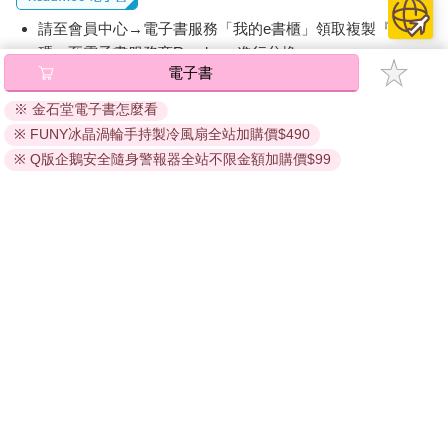
請至會員中心→電子書服務「我的e書櫃」領取複製『兌換
碼』至電子書服務商Readmoo進行兌換。
電子書
退換貨須知：
※ 金石堂電子書怎麼看
因版權保護，您在金石堂所購買的電子書僅能以金石堂專屬
※ FUNY冰晶渦輪手持製冷風扇全站加購價$490
的閱讀軟體開啟閱讀，無法以其他閱讀器或直接下載檔案。
依據「消費者保護法」第19條及行政院消費者保護處公告之
※ Q版企鵝安全隨身警報器全站不限金額加購價$99
「通訊交易解除權合理例外情事適用準則」，非以有形媒介
提供之數位內容或一經提供即為完成之線上服務，經消費者
事先同意始提供。（如：電子書、電子雜誌、下載版軟體、
虛擬商品…等），
不受「網購服務需提供七日鑑賞期」的限
制
。為維護您的權益，建議您先使用「試閱」功能後再付款
購買。