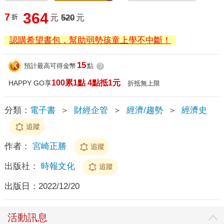
364
7
折
元
520
元
認購希望書包，幫助弱勢孩童上學不中斷！
15
預計最高可得金幣
點
?
100累1點 4點抵1元
HAPPY GO享
折抵無上限
分類：
電子書
＞
財經企管
＞
經濟/趨勢
＞
經濟史
追蹤
作者：
宮崎正勝
追蹤
出版社：
時報文化
追蹤
出版日：
2022/12/20
活動訊息