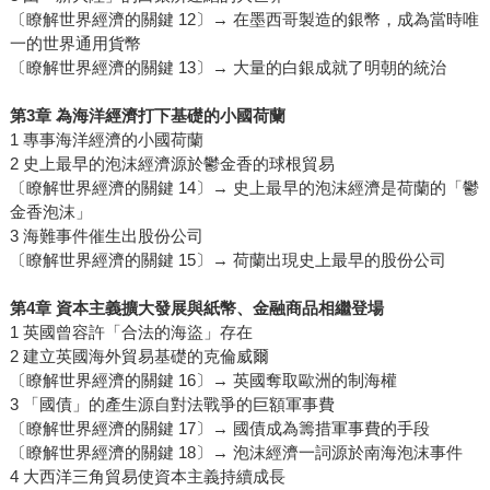
〔瞭解世界經濟的關鍵 12〕→ 在墨西哥製造的銀幣，成為當時唯
一的世界通用貨幣
〔瞭解世界經濟的關鍵 13〕→ 大量的白銀成就了明朝的統治
第3章 為海洋經濟打下基礎的小國荷蘭
1 專事海洋經濟的小國荷蘭
2 史上最早的泡沫經濟源於鬱金香的球根貿易
〔瞭解世界經濟的關鍵 14〕→ 史上最早的泡沫經濟是荷蘭的「鬱
金香泡沫」
3 海難事件催生出股份公司
〔瞭解世界經濟的關鍵 15〕→ 荷蘭出現史上最早的股份公司
第4章 資本主義擴大發展與紙幣、金融商品相繼登場
1 英國曾容許「合法的海盜」存在
2 建立英國海外貿易基礎的克倫威爾
〔瞭解世界經濟的關鍵 16〕→ 英國奪取歐洲的制海權
3 「國債」的產生源自對法戰爭的巨額軍事費
〔瞭解世界經濟的關鍵 17〕→ 國債成為籌措軍事費的手段
〔瞭解世界經濟的關鍵 18〕→ 泡沫經濟一詞源於南海泡沫事件
4 大西洋三角貿易使資本主義持續成長