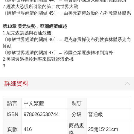
7 經濟大恐慌所引發的第二次世界大戰
〔瞭解世界經濟的關鍵 45〕→ 由美元霸權啟動的布列敦森林體系
第10章 美元失勢，亞洲經濟崛起
1 尼克森震撼與石油危機
〔瞭解世界經濟的關鍵 46〕→ 尼克森震撼使布列敦森林體系走向
終結
〔瞭解世界經濟的關鍵 47〕→ 跨國企業逐步轉移到海外
2 美國透過操控利率來應對經濟危機
3
詳細資料
語言
中文繁體
裝訂
ISBN
9786263530744
分級
普通級
商品規
頁數
416
25開15*21cm
格