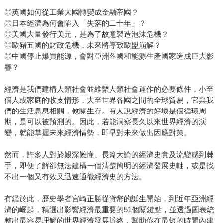
◎英國如何從工業大國轉變成金融帝國？
◎日本經濟為何會陷入「失落的二十年」？
◎美國大量發行美元，是為了故意製造泡沫危機？
◎歐豬五國的財政危機，未來將導致歐盟崩解？
◎中國停止爆買能源，會對亞洲各國和能源生產國家造成巨大影
響？
經濟是我們建構人類社會並維繫人類社會運作的必要條件，小至
個人或家庭的收支情形，大至世界各國之間的全球貿易，它與我
們的生活息息相關，攸關生存。有人說經濟的好壞是個循環周
期，是可以被預測的。因此，若能洞察長久以來世界經濟的演
變，就能掌握未來經濟情勢，即早對未來做出因應對策。
然而，許多人對於艱深難懂、長篇大論的經濟史實及流變感到棘
手，即便了解卻無法建構一個清楚簡明的經濟發展史軸，或是找
不出一個又有效又迅速通徹經濟史的方法。
有鑑於此，歷史學者宮崎正勝從貨幣的誕生開始，到近年亞洲經
濟的崛起，精選出影響經濟最重要的51個關鍵點，並透過圖表統
整出最容易理解的世界經濟發展脈絡，幫助你在最短的時間內建