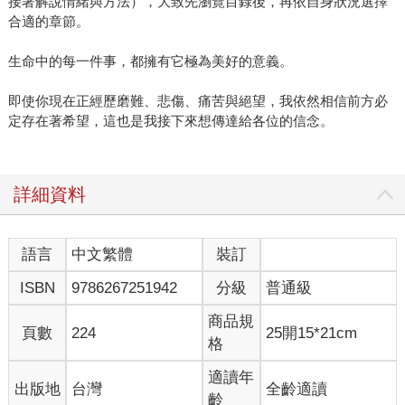
接著解說情緒與方法），大致先瀏覽目錄後，再依自身狀況選擇
合適的章節。
生命中的每一件事，都擁有它極為美好的意義。
即使你現在正經歷磨難、悲傷、痛苦與絕望，我依然相信前方必
定存在著希望，這也是我接下來想傳達給各位的信念。
詳細資料
語言
中文繁體
裝訂
ISBN
9786267251942
分級
普通級
商品規
頁數
224
25開15*21cm
格
適讀年
出版地
台灣
全齡適讀
齡