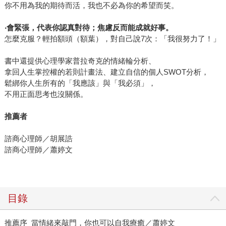
你不用為我的期待而活，我也不必為你的希望而笑。
‧
會緊張，代表你認真對待；焦慮反而能成就好事。
怎麼克服？輕拍額頭（額葉），對自己說7次：「我很努力了！」
書中還提供心理學家普拉奇克的情緒輪分析、
拿回人生掌控權的若則計畫法、建立自信的個人SWOT分析，
鬆綁你人生所有的「我應該」與「我必須」，
不用正面思考也沒關係。
推薦者
諮商心理師／胡展誥
諮商心理師／蕭婷文
目錄
推薦序 當情緒來敲門，你也可以自我療癒／蕭婷文