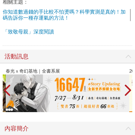
相關主題：
你知道數過錢的手比較不怕燙嗎？科學實測是真的！加
碼告訴你一種存運氣的方法！
「致敬母親」深度閱讀
活動訊息
春光ｘ奇幻基地｜全書系展
2
內容簡介