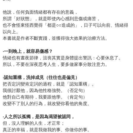
他說，任何負面情緒都有存在的意義，
所謂「好狀態」，就是即使內心感到悲傷或痛苦，
也不會怪東怪西覺得「都是○○造成的」，日子可以向前、情緒得
以向上。
本書就是作者不斷實踐，並獲得強大效果的治療方法。
‧
一到晚上，就容易傷感？
情緒也有晝夜節律，沮喪其實是身體提出警訊：心要休息了。
所以，不要在深夜思考人生，要多做家事分散注意力。
‧
認知重構，洗掉成見（往往也是偏見）
把否定詞變肯定詞的過程，就是「認知重構」。
我很討厭他，因為他性格強勢。（否定句）
他對自己有期待，我要跟他學。（肯定句）
改變不了別人的行為，就改變你看他的角度。
‧
人之所以孤獨，是因為渴望被認同，
但，沒人理解的人生，才正常；
真正的幸福，就是我做我的事、你做你的事。