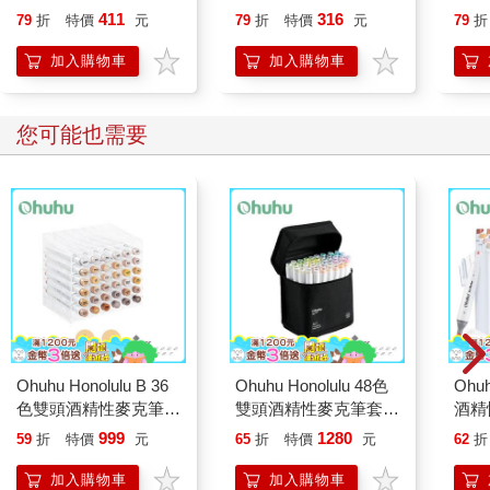
喵》作者最新力作，附
誰都能自在相處
411
316
79
折
特價
元
79
折
特價
元
79
折
【首卷特典】拉頁
加入購物車
加入購物車
您可能也需要
Ohuhu Honolulu B 36
Ohuhu Honolulu 48色
Ohu
色雙頭酒精性麥克筆套
雙頭酒精性麥克筆套組
酒精
組 - 膚色系
- 柔和色系(綠色調)
色系
999
1280
59
折
特價
元
65
折
特價
元
62
折
加入購物車
加入購物車