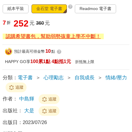
?
紙本平裝
金石堂 電子書
Readmoo 電子書
252
7
折
元
360
元
認購希望書包，幫助弱勢孩童上學不中斷！
10
預計最高可得金幣
點
?
100累1點 4點抵1元
HAPPY GO享
折抵無上限
分類：
電子書
＞
心理勵志
＞
自我成長
＞
情緒/壓力
追蹤
作者：
中島輝
追蹤
出版社：
大是
追蹤
出版日：
2023/07/26