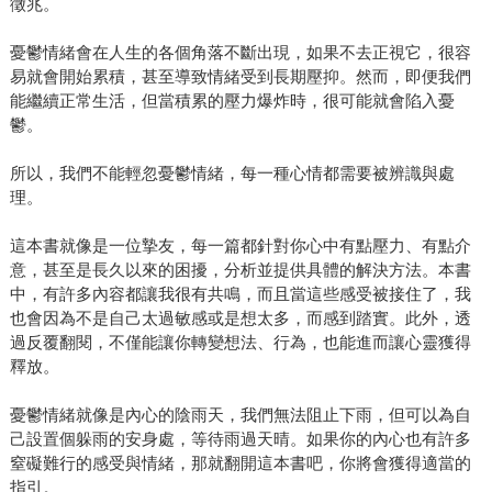
徵兆。
憂鬱情緒會在人生的各個角落不斷出現，如果不去正視它，很容
易就會開始累積，甚至導致情緒受到長期壓抑。然而，即便我們
能繼續正常生活，但當積累的壓力爆炸時，很可能就會陷入憂
鬱。
所以，我們不能輕忽憂鬱情緒，每一種心情都需要被辨識與處
理。
這本書就像是一位摯友，每一篇都針對你心中有點壓力、有點介
意，甚至是長久以來的困擾，分析並提供具體的解決方法。本書
中，有許多內容都讓我很有共鳴，而且當這些感受被接住了，我
也會因為不是自己太過敏感或是想太多，而感到踏實。此外，透
過反覆翻閱，不僅能讓你轉變想法、行為，也能進而讓心靈獲得
釋放。
憂鬱情緒就像是內心的陰雨天，我們無法阻止下雨，但可以為自
己設置個躲雨的安身處，等待雨過天晴。如果你的內心也有許多
窒礙難行的感受與情緒，那就翻開這本書吧，你將會獲得適當的
指引。