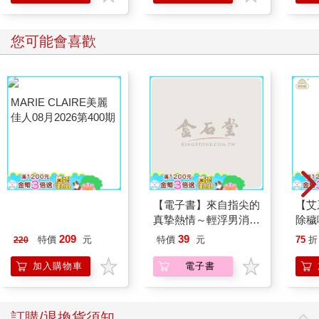
您可能會喜歡
MARIE CLAIRE美麗
【電子書】來自指尖的
【艾
佳人08月2026第400期
真摯熱情～輕浮男消防
除穢
員帶著熱烈眼神擁抱我
平安
209
39
特價
元
特價
元
75
折
220
～(第15話)
抹草
另有
加入購物車
電子書
訂購/退換貨須知