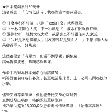
★日本暢銷累計50萬冊──
讀者感言：「心情低落時，我都靠這本書熬過去。」
◎ 什麼事都不想做，想到「做點什麼」就覺得累。
◎ 上一秒還開心大笑，下一秒就想哭，淚水在眼眶裡打轉。
◎ 遇到挫折，就想大吃大喝，或是完全不想跟任何人說話。
◎ 「我只是不想得罪人，朋友卻說我是雙面人。」不想得罪人結
果卻得罪人，好焦慮！
這些都屬於「有壓力，但還不到憂鬱」的情緒，
讓你覺得疲憊、孤獨感與焦慮。
作者中島輝為日本知名心理諮商師，
輔導對象包括各行各業，甚至職業足球員、上市公司老闆都找他
求助。
儘管受過專業訓練，但他也曾飽受身心症所苦，
直到研發出獨創一格的認知重構訓練，
成功幫助超過15,000多位患者走出情緒障礙，且治癒率高達9
5%。