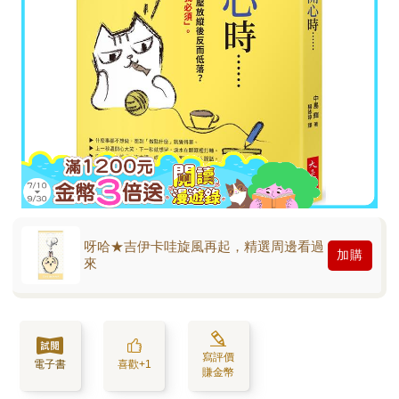
呀哈★吉伊卡哇旋風再起，精選周邊看過
加購
來
寫評價
電子書
喜歡+1
賺金幣