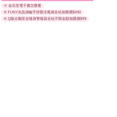
閱讀直接開啟閱讀。
※ 金石堂電子書怎麼看
線上閱讀：
※ FUNY冰晶渦輪手持製冷風扇全站加購價$490
建議使用Chrome、Microsoft Edge 有較佳的線上瀏覽效
※ Q版企鵝安全隨身警報器全站不限金額加購價$99
果， iOS 16 或以上版本，Android 6.0 以上版本，建議裝
置有6GB以上的記憶體，至少有 30 MB以上的容量。
離線閱讀：
APP下載：
iOS
Android
安裝電子書APP後，請依照提示登入「會員中心」→「我
的E書櫃」→「電子書APP通行碼/載具管理」，取得通行
碼再登入下載您所購買的電子書。完成下載後，點選任一
書籍即可開始離線閱讀。
請至會員中心→電子書服務「我的e書櫃」領取複製『兌換
碼』至電子書服務商Readmoo進行兌換。
退換貨須知：
因版權保護，您在金石堂所購買的電子書僅能以金石堂專屬
的閱讀軟體開啟閱讀，無法以其他閱讀器或直接下載檔案。