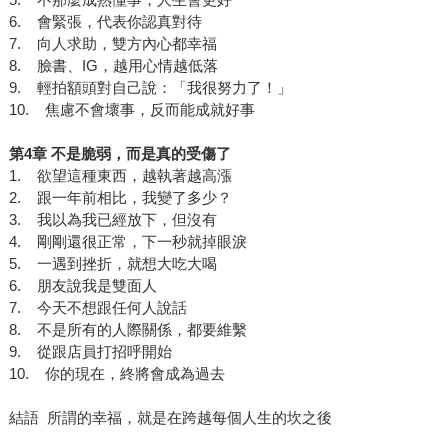
6. 會緊張，代表你認真對待
7. 向人求助，雙方內心都幸福
8. 臉書、IG，越用心情越低落
9. 輕拍額頭對自己說：「我很努力了！」
10. 焦慮不會壞事，反而能成就好事
第4章 不是脆弱，而是真的受傷了
1. 欲望這種東西，越執著越高漲
2. 跟一年前相比，我變了多少？
3. 我以為我已經放下，但沒有
4. 剛剛還很正常，下一秒就掉眼淚
5. 一遇到挫折，就想大吃大喝
6. 朋友說我是雙面人
7. 今天不想跟任何人說話
8. 不是所有的人際關係，都要維繫
9. 從跟店員打招呼開始
10. 你的現在，終將會成為過去
結語 所謂的幸福，就是在跨越每個人生的坎之後