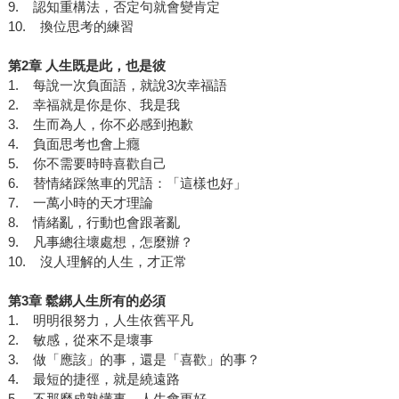
9. 認知重構法，否定句就會變肯定
10. 換位思考的練習
第2章 人生既是此，也是彼
1. 每說一次負面語，就說3次幸福語
2. 幸福就是你是你、我是我
3. 生而為人，你不必感到抱歉
4. 負面思考也會上癮
5. 你不需要時時喜歡自己
6. 替情緒踩煞車的咒語：「這樣也好」
7. 一萬小時的天才理論
8. 情緒亂，行動也會跟著亂
9. 凡事總往壞處想，怎麼辦？
10. 沒人理解的人生，才正常
第3章 鬆綁人生所有的必須
1. 明明很努力，人生依舊平凡
2. 敏感，從來不是壞事
3. 做「應該」的事，還是「喜歡」的事？
4. 最短的捷徑，就是繞遠路
5. 不那麼成熟懂事，人生會更好