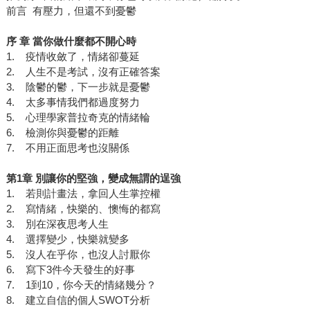
前言 有壓力，但還不到憂鬱
序 章 當你做什麼都不開心時
1. 疫情收斂了，情緒卻蔓延
2. 人生不是考試，沒有正確答案
3. 陰鬱的鬱，下一步就是憂鬱
4. 太多事情我們都過度努力
5. 心理學家普拉奇克的情緒輪
6. 檢測你與憂鬱的距離
7. 不用正面思考也沒關係
第1章 別讓你的堅強，變成無謂的逞強
1. 若則計畫法，拿回人生掌控權
2. 寫情緒，快樂的、懊悔的都寫
3. 別在深夜思考人生
4. 選擇變少，快樂就變多
5. 沒人在乎你，也沒人討厭你
6. 寫下3件今天發生的好事
7. 1到10，你今天的情緒幾分？
8. 建立自信的個人SWOT分析