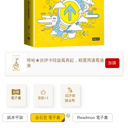
呀哈★吉伊卡哇旋風再起，精選周邊看過
加購
來
寫評價
電子書
喜歡+1
賺金幣
?
紙本平裝
金石堂 電子書
Readmoo 電子書