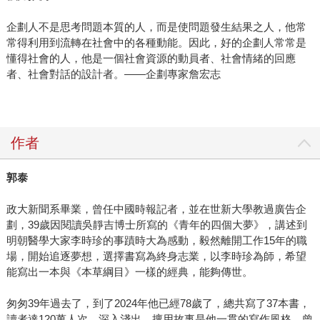
企劃人不是思考問題本質的人，而是使問題發生結果之人，他常
常得利用到流轉在社會中的各種動能。因此，好的企劃人常常是
懂得社會的人，他是一個社會資源的動員者、社會情緒的回應
者、社會對話的設計者。——企劃專家詹宏志
作者
郭泰
政大新聞系畢業，曾任中國時報記者，並在世新大學教過廣告企
劃，39歲因閱讀吳靜吉博士所寫的《青年的四個大夢》，講述到
明朝醫學大家李時珍的事蹟時大為感動，毅然離開工作15年的職
場，開始追逐夢想，選擇書寫為終身志業，以李時珍為師，希望
能寫出一本與《本草綱目》一樣的經典，能夠傳世。
匆匆39年過去了，到了2024年他已經78歲了，總共寫了37本書，
讀者達120萬人次，深入淺出，擅用故事是他一貫的寫作風格，曾