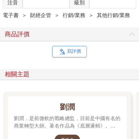
注音
級別
電子書
＞
財經企管
＞
行銷/業務
＞
其他行銷/業務
商品評價
寫評價
相關主題
劉潤
劉潤，是前微軟的戰略總監，目前是中國有名的
商業轉型大師。著名作品為《底層邏輯》。唯有
透過「底層邏輯+環境變數」，才能在千變萬化