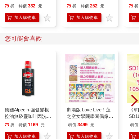
332
252
79
折
特價
元
79
折
特價
元
79
折
加入購物車
加入購物車
您可能會喜歡
德國Alpecin-強健髮根
劇場版 Love Live！蓮
《單
控油無矽靈咖啡因洗髮
之空女學院學園偶像俱
SD
凝露375ml/瓶-C1強健
樂部 Bloom Garden
1169
3499
73
折
特價
元
特價
元
特價
髮根(護髮洗髮精/男士
Party蓮之空預售大套
調理頭皮洗髮液/0矽靈
組
加入購物車
加入購物車