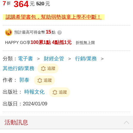
364
7
折
元
520
元
認購希望書包，幫助弱勢孩童上學不中斷！
15
預計最高可得金幣
點
?
100累1點 4點抵1元
HAPPY GO享
折抵無上限
分類：
電子書
＞
財經企管
＞
行銷/業務
＞
其他行銷/業務
追蹤
作者：
郭泰
追蹤
出版社：
時報文化
追蹤
出版日：
2024/01/09
活動訊息