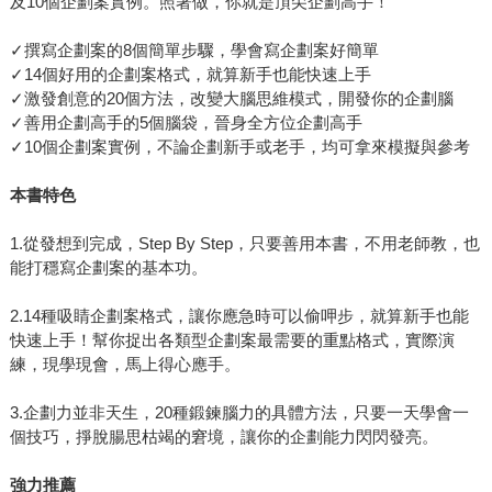
及10個企劃案實例。照著做，你就是頂尖企劃高手！
✓撰寫企劃案的8個簡單步驟，學會寫企劃案好簡單
✓14個好用的企劃案格式，就算新手也能快速上手
✓激發創意的20個方法，改變大腦思維模式，開發你的企劃腦
✓善用企劃高手的5個腦袋，晉身全方位企劃高手
✓10個企劃案實例，不論企劃新手或老手，均可拿來模擬與參考
本書特色
1.從發想到完成，Step By Step，只要善用本書，不用老師教，也
能打穩寫企劃案的基本功。
2.14種吸睛企劃案格式，讓你應急時可以偷呷步，就算新手也能
快速上手！幫你捉出各類型企劃案最需要的重點格式，實際演
練，現學現會，馬上得心應手。
3.企劃力並非天生，20種鍛鍊腦力的具體方法，只要一天學會一
個技巧，掙脫腸思枯竭的窘境，讓你的企劃能力閃閃發亮。
強力推薦