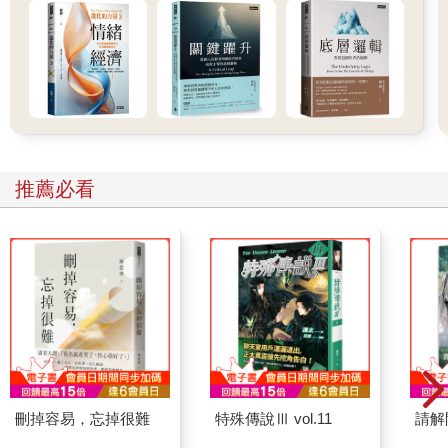
推薦必看
刪掉容易，忘掉很難
特殊傳說Ⅲ vol.11
請解