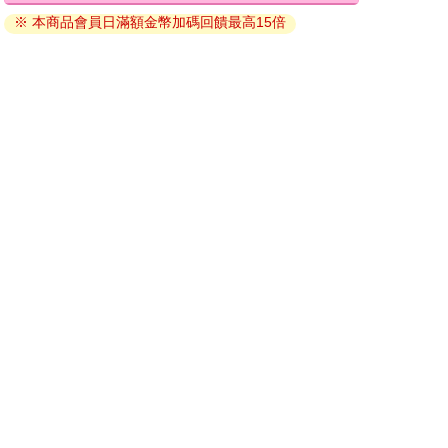
※ 本商品會員日滿額金幣加碼回饋最高15倍
因版權保護，您在金石堂所購買的電子書僅能以金石堂專屬
的閱讀軟體開啟閱讀，無法以其他閱讀器或直接下載檔案。
依據「消費者保護法」第19條及行政院消費者保護處公告之
「通訊交易解除權合理例外情事適用準則」，非以有形媒介
提供之數位內容或一經提供即為完成之線上服務，經消費者
事先同意始提供。（如：電子書、電子雜誌、下載版軟體、
虛擬商品…等），
不受「網購服務需提供七日鑑賞期」的限
制
。為維護您的權益，建議您先使用「試閱」功能後再付款
購買。