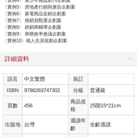
〈實例4〉 某少年雜誌創刊企劃案
〈實例5〉 房地產行銷與廣告企劃案
〈實例6〉 家電商品促銷企劃案
〈實例7〉 推銷員甄選企劃案
〈實例8〉 經銷商輔導企劃案
〈實例9〉 舉辦效率會議企劃案
〈實例10〉個人生涯規劃企劃案
詳細資料
語言
中文繁體
裝訂
ISBN
9786263747302
分級
普通級
商品規
頁數
456
25開15*21cm
格
適讀年
出版地
台灣
全齡適讀
齡