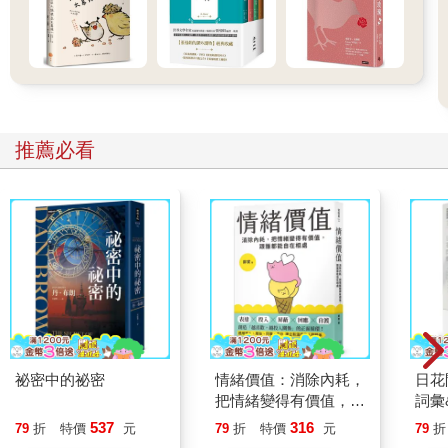
推薦必看
祕密中的祕密
情緒價值：消除內耗，
日花
把情緒變得有價值，跟
詞彙
誰都能自在相處
537
316
79
折
特價
元
79
折
特價
元
79
折