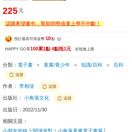
225
元
認購希望書包，幫助弱勢孩童上學不中斷！
10
預計最高可得金幣
點
?
100累1點 4點抵1元
HAPPY GO享
折抵無上限
分類：
電子書
＞
童書/青少年
＞
知識/百科
＞
百科
追蹤
作者：
李相僖
追蹤
出版社：
小角落文化
追蹤
出版日：
2022/11/30
相關主題：
小朋友的線上閱讀派對！小角落童書電子書展