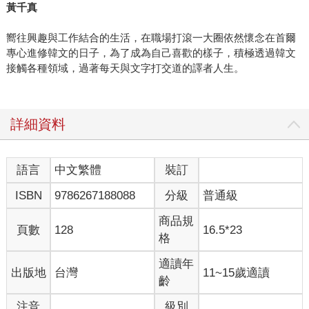
黃千真
嚮往興趣與工作結合的生活，在職場打滾一大圈依然懷念在首爾
專心進修韓文的日子，為了成為自己喜歡的樣子，積極透過韓文
接觸各種領域，過著每天與文字打交道的譯者人生。
詳細資料
語言
中文繁體
裝訂
ISBN
9786267188088
分級
普通級
商品規
頁數
128
16.5*23
格
適讀年
出版地
台灣
11~15歲適讀
齡
注音
級別