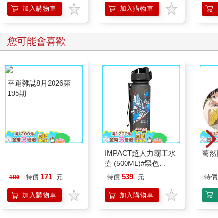
加入購物車
加入購物車
您可能會喜歡
幸運雜誌8月2026第
IMPACT超人力霸王水
驀然
195期
壺 (500ML)#黑色
IMUTB01BK
171
539
特價
元
特價
元
特價
180
加入購物車
加入購物車