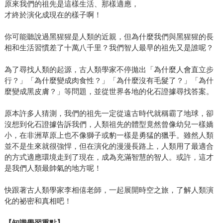
原來我們的祖先是這樣生活、那樣適應，
才終於演化成現在的樣子啊！
你可能聽說過黑猩猩是人類的近親，但為什麼我們與黑猩猩的長
相和生活習慣差了十萬八千里？我們智人最早的祖先又是誰呢？
為了尋找人類的起源，古人類學家不停拋出「為什麼人會直立步
行？」「為什麼變成肉食性？」「為什麼沒有毛髮了？」「為什
麼變成黑皮膚？」等問題，並從世界各地的化石證據尋找答案。
原本許多人猜測，我們的祖先一定從遠古時代就稱霸了地球，卻
沒想到化石證據告訴我們，人類祖先的體型竟然曾像幼兒一樣嬌
小，在非洲草原上也不像獅子或豹一樣是勇猛的獵手。雖然人類
並不是生來就很強悍，但在演化的漫漫長路上，人類用了最適合
的方式適應環境走到了現在，成為充滿智慧的智人。或許，這才
是我們人類最帥氣的地方呢！
快跟著古人類學家李相僖老師，一起展開時空之旅，了解人類演
化的祕密和真相吧！
【知識學習重點】