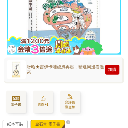
呀哈★吉伊卡哇旋風再起，精選周邊看過
加購
來
寫評價
電子書
喜歡+1
賺金幣
?
紙本平裝
金石堂 電子書