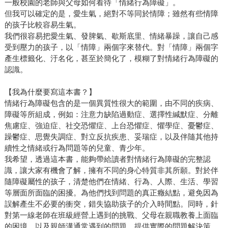
一般校園的老師與父母如何看待「情緒行為障礙」。
但我可以確定的是，愛生氣，絕對不等同於情障；雖然有些情障
的孩子比較容易生氣。
我們很容易把愛生氣、發脾氣、歇斯底里、情緒暴躁，讓自己感
受到壓力的孩子，以「情障」兩個字來替代。對「情障」兩個字
產生標籤化、汙名化，甚至於簡化了，模糊了對情緒行為障礙的
認識。
【我為什麼要寫這本書？】
情緒行為障礙包含的是一個異質性很大的範圍，由不同的疾病、
障礙等所組成，例如：注意力缺陷過動症、選擇性緘默症、分離
焦慮症、強迫症、社交恐懼症、上台恐懼症、懼學症、憂鬱症、
躁鬱症、思覺失調症、對立反抗疾患、妥瑞症，以及伴隨其他持
續性之情緒或行為問題等的兒童、青少年。
我希望，透過這本書，能夠帶給讀者對情緒行為障礙的完整認
識，讓大家有機會了解，擁有不同的身心特質非其所願。對於伴
隨障礙屬性的孩子，清楚他們在情緒、行為、人際、生活、學習
等層面所面臨的困擾。為他們找到問題的真正癥結點，避免因為
誤解產生不必要的衝突，錯失協助孩子的介入時間點。同時，針
對第一線老師在班級經營上遇到的挑戰、父母在親職教養上面臨
的困境，以及親師溝通常遇到的問題，提供實際的問題解決策