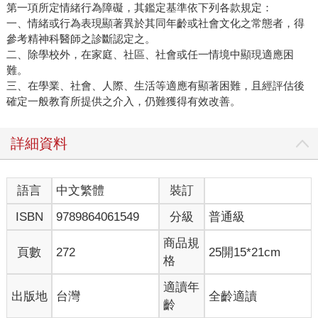
第一項所定情緒行為障礙，其鑑定基準依下列各款規定：
一、情緒或行為表現顯著異於其同年齡或社會文化之常態者，得
參考精神科醫師之診斷認定之。
二、除學校外，在家庭、社區、社會或任一情境中顯現適應困
難。
三、在學業、社會、人際、生活等適應有顯著困難，且經評估後
確定一般教育所提供之介入，仍難獲得有效改善。
詳細資料
語言
中文繁體
裝訂
ISBN
9789864061549
分級
普通級
商品規
頁數
272
25開15*21cm
格
適讀年
出版地
台灣
全齡適讀
齡