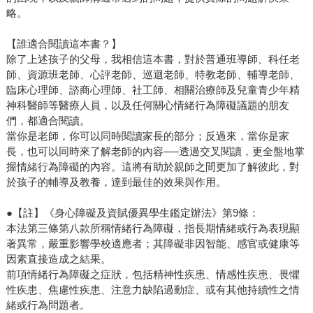
略。
【誰適合閱讀這本書？】
除了上述孩子的父母，我相信這本書，對於普通班導師、科任老
師、資源班老師、心評老師、巡迴老師、特教老師、輔導老師、
臨床心理師、諮商心理師、社工師、相關治療師及兒童青少年精
神科醫師等醫療人員，以及任何關心情緒行為障礙議題的朋友
們，都適合閱讀。
當你是老師，你可以同時閱讀家長的部分；反過來，當你是家
長，也可以同時來了解老師的內容──透過交叉閱讀，更全盤地掌
握情緒行為障礙的內容。這將有助於親師之間更加了解彼此，對
於孩子的輔導及教養，達到最佳的效果與作用。
●【註】《身心障礙及資賦優異學生鑑定辦法》第9條：
本法第三條第八款所稱情緒行為障礙，指長期情緒或行為表現顯
著異常，嚴重影響學校適應者；其障礙非因智能、感官或健康等
因素直接造成之結果。
前項情緒行為障礙之症狀，包括精神性疾患、情感性疾患、畏懼
性疾患、焦慮性疾患、注意力缺陷過動症、或有其他持續性之情
緒或行為問題者。