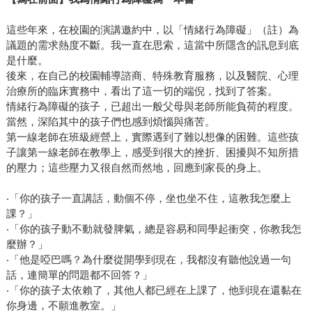
這些年來，在校園的演講邀約中，以「情緒行為障礙」（註）為
議題的需求熱度不斷。我一直在思索，這當中所隱含的訊息到底
是什麼。
後來，在自己的校園輔導諮商、特殊教育服務，以及醫院、心理
治療所的臨床實務中，看出了這一切的端倪，找到了答案。
情緒行為障礙的孩子，已超出一般父母與老師所能負荷的程度。
當然，深陷其中的孩子們也感到煩惱與痛苦。
第一線老師在班級經營上，實際遇到了難以想像的困難。這些孩
子讓第一線老師在教學上，感受到很大的挫折、困擾與不知所措
的壓力；這些壓力又很自然而然地，回應到家長的身上。
‧「你的孩子一直講話，動個不停，坐也坐不住，這教我怎麼上
課？」
‧「你的孩子動不動就發脾氣，總是容易和同學起衝突，你教我怎
麼辦？」
‧「他是啞巴嗎？為什麼從開學到現在，我都沒有聽他說過一句
話，連簡單的問題都不回答？」
‧「你的孩子太依賴了，其他人都已經在上課了，他到現在還黏在
你身邊，不願進教室。」