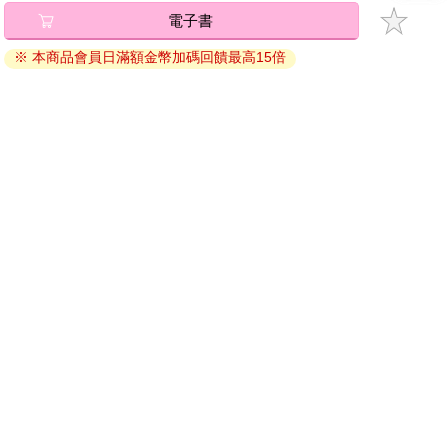
碼』至電子書服務商Readmoo進行兌換。
電子書
退換貨須知：
※ 本商品會員日滿額金幣加碼回饋最高15倍
因版權保護，您在金石堂所購買的電子書僅能以金石堂專屬
的閱讀軟體開啟閱讀，無法以其他閱讀器或直接下載檔案。
依據「消費者保護法」第19條及行政院消費者保護處公告之
「通訊交易解除權合理例外情事適用準則」，非以有形媒介
提供之數位內容或一經提供即為完成之線上服務，經消費者
事先同意始提供。（如：電子書、電子雜誌、下載版軟體、
虛擬商品…等），
不受「網購服務需提供七日鑑賞期」的限
制
。為維護您的權益，建議您先使用「試閱」功能後再付款
購買。