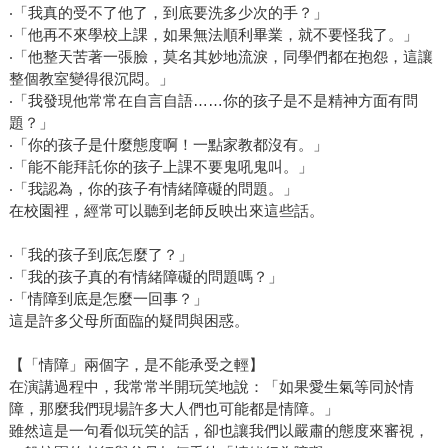
‧「我真的受不了他了，到底要洗多少次的手？」
‧「他再不來學校上課，如果無法順利畢業，就不要怪我了。」
‧「他整天苦著一張臉，莫名其妙地流淚，同學們都在抱怨，這讓
整個教室變得很沉悶。」
‧「我發現他常常在自言自語……你的孩子是不是精神方面有問
題？」
‧「你的孩子是什麼態度啊！一點家教都沒有。」
‧「能不能拜託你的孩子上課不要鬼吼鬼叫。」
‧「我認為，你的孩子有情緒障礙的問題。」
在校園裡，經常可以聽到老師反映出來這些話。
‧「我的孩子到底怎麼了？」
‧「我的孩子真的有情緒障礙的問題嗎？」
‧「情障到底是怎麼一回事？」
這是許多父母所面臨的疑問與困惑。
【「情障」兩個字，是不能承受之輕】
在演講過程中，我常常半開玩笑地說：「如果愛生氣等同於情
障，那麼我們現場許多大人們也可能都是情障。」
雖然這是一句看似玩笑的話，卻也讓我們以嚴肅的態度來審視，