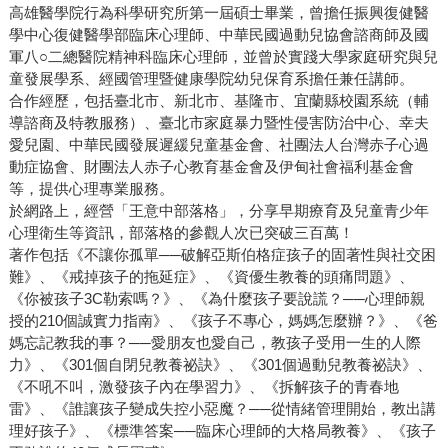
高雄醫學院行為科學研究所第一屆碩士畢業，曾擔任振興復健醫
學中心復健醫學部臨床心理師、中華民國過動兒協會諮商師及國
軍八○二總醫院精神科臨床心理師，並曾於實踐大學家庭研究與兒
童發展學系、經國管理暨健康學院幼兒保育系擔任兼任講師。
合作經歷，包括臺北市、新北市、基隆市、宜蘭縣校園系統（輔
導諮商及特教服務）、臺北市家庭暴力暨性侵害防治中心、幸夫
愛兒園、中華民國發展遲緩兒童基金會、社團法人台灣赤子心過
動症協會、財團法人赤子心教育基金會及伊甸社會福利基金會
等，提供心理專業服務。
於網路上，經營「王意中部落格」，分享早期療育及兒童青少年
心理衛生等資訊，部落格的參觀人次已突破三百萬！
著作包括《不讓你孤單──破解亞斯伯格症孩子的固著性與社交困
難》、《戒掉孩子的拖延症》、《資優生教養的頭痛問題》、
《你被孩子3C勒索嗎？》、《為什麼孩子要說謊？──心理師親
授的210個誠實力指南》、《孩子不專心，媽媽怎麼辦？》、《爸
媽忘記教我的事？──愛朋友也愛自己，教孩子受用一生的人際
力》、《301個自閉兒教養祕訣》、《301個過動兒教養祕訣》、
《不吼不叫，激發孩子內在學習力》、《拆解孩子的青春地
雷》、《誰讓孩子變成失控小惡魔？──從情緒管理開始，教出講
理好孩子》、《標準答案──臨床心理師的大格局教養》、《孩子