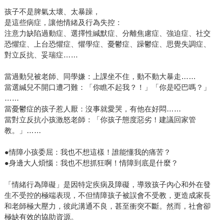
孩子不是脾氣太壞、太暴躁，
是這些病症，讓他情緒及行為失控：
注意力缺陷過動症、選擇性緘默症、分離焦慮症、強迫症、社交
恐懼症、上台恐懼症、懼學症、憂鬱症、躁鬱症、思覺失調症、
對立反抗、妥瑞症……
當過動兒被老師、同學嫌：上課坐不住，動不動大暴走……
當選緘兒不開口遭刁難：「你瞧不起我？！」「你是啞巴嗎？」
……
當憂鬱症的孩子惹人厭：沒事就愛哭，有他在好悶……
當對立反抗小孩激怒老師：「你孩子態度惡劣！建議回家管
教。」……
●情障小孩委屈：我也不想這樣！誰能懂我的痛苦？
●身邊大人煩惱：我也不想抓狂啊！情障到底是什麼？
「情緒行為障礙」是因特定疾病及障礙，導致孩子內心和外在發
生不受控的極端表現，不但情障孩子被誤會不受教，更造成家長
和老師極大壓力，彼此溝通不良，甚至衝突不斷。然而，社會卻
極缺有效的協助資源。