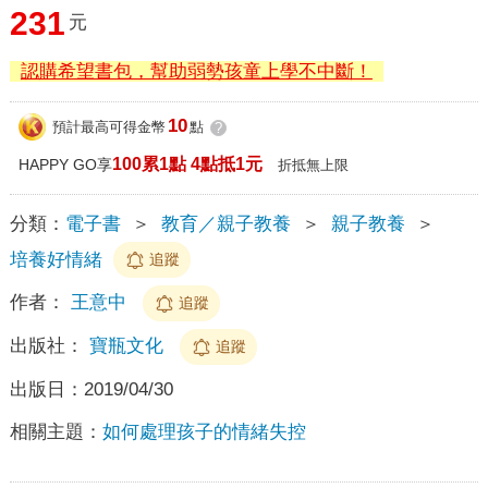
231
元
認購希望書包，幫助弱勢孩童上學不中斷！
10
預計最高可得金幣
點
?
100累1點 4點抵1元
HAPPY GO享
折抵無上限
分類：
電子書
＞
教育／親子教養
＞
親子教養
＞
培養好情緒
追蹤
作者：
王意中
追蹤
出版社：
寶瓶文化
追蹤
出版日：
2019/04/30
相關主題：
如何處理孩子的情緒失控