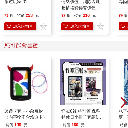
叛逆玩家 01
情緒價值：消除內耗，
為怪
把情緒變得有價值，跟
誰都能自在相處
253
316
79
折
特價
元
79
折
特價
元
79
折
加入購物車
加入購物車
您可能會喜歡
悠遊卡套－小惡魔款
怪獸8號 特別篇 保科
水平
（內容物不含悠遊卡）
特休日小冊子套組[限
落・
加購]
199
180
特價
元
特價
元
特價