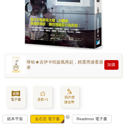
呀哈★吉伊卡哇旋風再起，精選周邊看過
加購
來
寫評價
電子書
喜歡+1
賺金幣
?
紙本平裝
金石堂 電子書
Readmoo 電子書