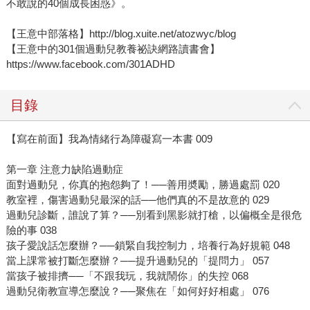
不敢說的40個成長困惑》。
【王意中部落格】http://blog.xuite.net/atozwyc/blog
【王意中的301個過動兒教養祕訣網路讀書會】
https://www.facebook.com/301ADHD
目錄
【寫在前面】我為情緒行為障礙寫一本書 009
第一章 注意力缺陷過動症
面對過動兒，你真的抱怨夠了！──善用奬勵，勝過處罰 020
教室裡，傷害過動兒最深的話──他們真的不是故意的 029
過動兒診斷，誰說了算？──別看到黑影就打槍，以偏概全是很危
險的事 038
孩子愛說話怎麼辦？──鎖緊自我控制力，培養行為好規範 048
當上課常被打斷怎麼辦？──提升過動兒的「提問力」 057
當孩子被排擠──「不跟我玩，我就鬧你」的失控 068
過動兒衛教宣導怎麼說？──聚焦在「如何好好相處」 076