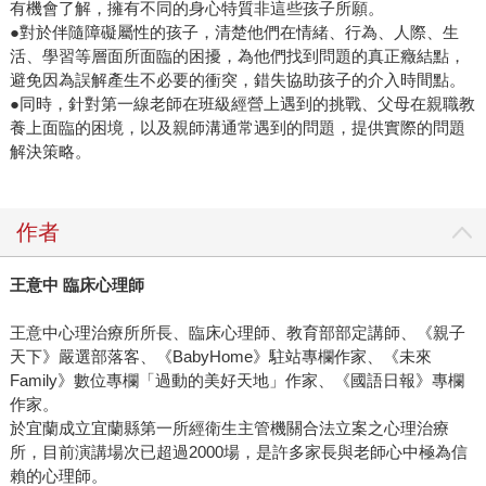
有機會了解，擁有不同的身心特質非這些孩子所願。
●對於伴隨障礙屬性的孩子，清楚他們在情緒、行為、人際、生
活、學習等層面所面臨的困擾，為他們找到問題的真正癥結點，
避免因為誤解產生不必要的衝突，錯失協助孩子的介入時間點。
●同時，針對第一線老師在班級經營上遇到的挑戰、父母在親職教
養上面臨的困境，以及親師溝通常遇到的問題，提供實際的問題
解決策略。
作者
王意中 臨床心理師
王意中心理治療所所長、臨床心理師、教育部部定講師、《親子
天下》嚴選部落客、《BabyHome》駐站專欄作家、《未來
Family》數位專欄「過動的美好天地」作家、《國語日報》專欄
作家。
於宜蘭成立宜蘭縣第一所經衛生主管機關合法立案之心理治療
所，目前演講場次已超過2000場，是許多家長與老師心中極為信
賴的心理師。