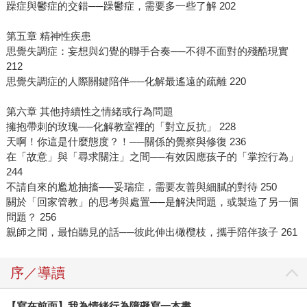
躁症與鬱症的交錯──躁鬱症，需要多一些了解 202
第五章 精神性疾患
思覺失調症：妄想與幻覺的聯手合奏──不得不面對的殘酷現實
212
思覺失調症的人際關鍵陪伴──化解最遙遠的疏離 220
第六章 其他持續性之情緒或行為問題
擁抱帶刺的玫瑰──化解教室裡的「對立反抗」 228
天啊！你這是什麼態度？！──關係的覺察與修復 236
在「故意」與「尋求關注」之間──有效因應孩子的「掌控行為」
244
不請自來的尷尬抽搐──妥瑞症，需要友善與細膩的對待 250
關於「回家管教」的思考與處置──是解決問題，或製造了另一個
問題？ 256
親師之間，最怕聽見的話──彼此伸出橄欖枝，攜手陪伴孩子 261
序／導讀
【寫在前面】我為情緒行為障礙寫一本書