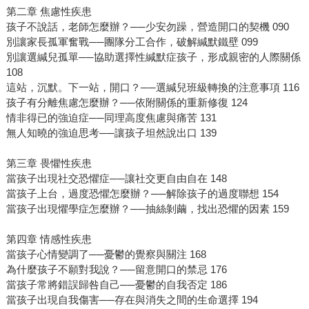
第二章 焦慮性疾患
孩子不說話，老師怎麼辦？──少安勿躁，營造開口的契機 090
別讓家長孤軍奮戰──團隊分工合作，破解緘默鐵壁 099
別讓選緘兒孤單──協助選擇性緘默症孩子，形成親密的人際關係
108
這站，沉默。下一站，開口？──選緘兒班級轉換的注意事項 116
孩子有分離焦慮怎麼辦？──依附關係的重新修復 124
情非得已的強迫症──同理高度焦慮與痛苦 131
無人知曉的強迫思考──讓孩子坦然說出口 139
第三章 畏懼性疾患
當孩子出現社交恐懼症──讓社交更自由自在 148
當孩子上台，過度恐懼怎麼辦？──解除孩子的過度聯想 154
當孩子出現懼學症怎麼辦？──抽絲剝繭，找出恐懼的因素 159
第四章 情感性疾患
當孩子心情變調了──憂鬱的覺察與關注 168
為什麼孩子不願對我說？──留意開口的禁忌 176
當孩子常將錯誤歸咎自己──憂鬱的自我否定 186
當孩子出現自我傷害──存在與消失之間的生命選擇 194