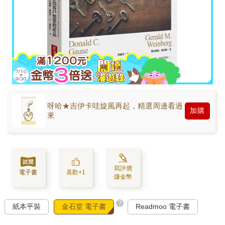
呀哈★吉伊卡哇旋風再起，精選周邊看過
加購
來
寫評價
電子書
喜歡+1
賺金幣
?
紙本平裝
金石堂 電子書
Readmoo 電子書