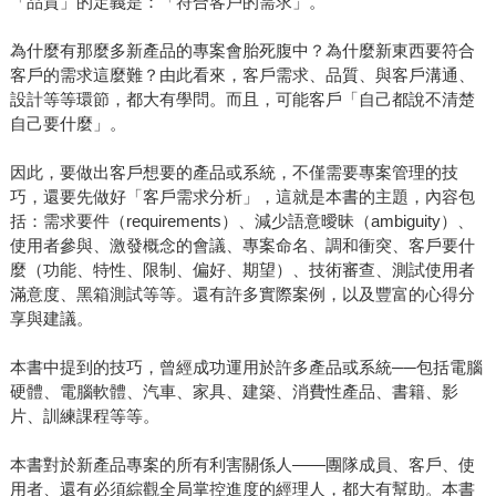
「品質」的定義是：「符合客戶的需求」。
為什麼有那麼多新產品的專案會胎死腹中？為什麼新東西要符合
客戶的需求這麼難？由此看來，客戶需求、品質、與客戶溝通、
設計等等環節，都大有學問。而且，可能客戶「自己都說不清楚
自己要什麼」。
因此，要做出客戶想要的產品或系統，不僅需要專案管理的技
巧，還要先做好「客戶需求分析」，這就是本書的主題，內容包
括：需求要件（requirements）、減少語意曖昧（ambiguity）、
使用者參與、激發概念的會議、專案命名、調和衝突、客戶要什
麼（功能、特性、限制、偏好、期望）、技術審查、測試使用者
滿意度、黑箱測試等等。還有許多實際案例，以及豐富的心得分
享與建議。
本書中提到的技巧，曾經成功運用於許多產品或系統──包括電腦
硬體、電腦軟體、汽車、家具、建築、消費性產品、書籍、影
片、訓練課程等等。
本書對於新產品專案的所有利害關係人——團隊成員、客戶、使
用者、還有必須綜觀全局掌控進度的經理人，都大有幫助。本書