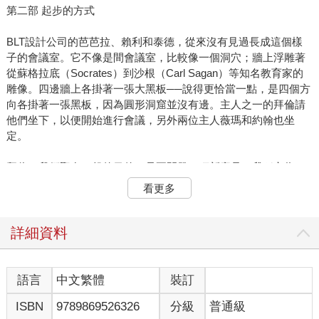
第二部 起步的方式
BLT設計公司的芭芭拉、賴利和泰德，從來沒有見過長成這個樣
子的會議室。它不像是間會議室，比較像一個洞穴；牆上浮雕著
從蘇格拉底（Socrates）到沙根（Carl Sagan）等知名教育家的
雕像。四邊牆上各掛著一張大黑板──說得更恰當一點，是四個方
向各掛著一張黑板，因為圓形洞窟並沒有邊。主人之一的拜倫請
他們坐下，以便開始進行會議，另外兩位主人薇瑪和約翰也坐
定。
拜倫：我們聚在一起的目的，是要開發一項新產品，我稱之為
「超級粉筆」。約翰將以使用者的觀點協助我們，他在綜合中學
看更多
教幾何學和籃球。薇瑪擔負了雙重角色──她是州立大學的材料學
教授，所以她是粉筆材料專家，也是粉筆使用者。有沒有問題？
詳細資料
芭芭拉：約翰，我們應該在一個粉筆盒裡，放各種顏色的超級粉
筆嗎？
語言
中文繁體
裝訂
約翰：這個，我不知道。但我認為這樣做對幾何學的教學有點幫
ISBN
9789869526326
分級
普通級
助。