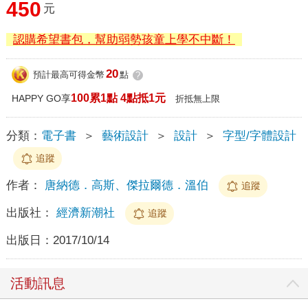
450
元
認購希望書包，幫助弱勢孩童上學不中斷！
20
預計最高可得金幣
點
?
100累1點 4點抵1元
HAPPY GO享
折抵無上限
分類：
電子書
＞
藝術設計
＞
設計
＞
字型/字體設計
追蹤
作者：
唐納德．高斯、傑拉爾德．溫伯
追蹤
出版社：
經濟新潮社
追蹤
出版日：
2017/10/14
活動訊息