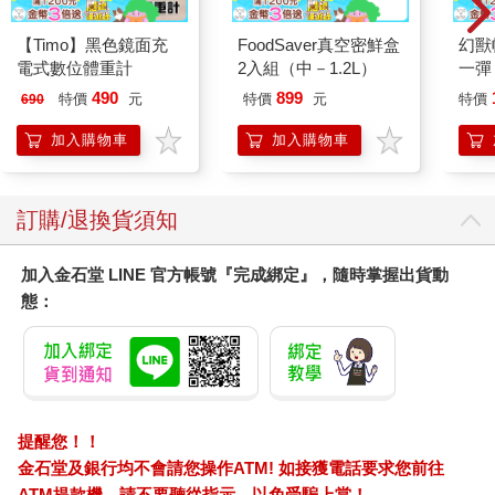
能準時獲得一份清晰的報告──這是一件非常簡單的事，只需將現
【Timo】黑色鏡面充
FoodSaver真空密鮮盒
幻獸
有的內部網路查詢系統略做修改。這個問題的最後解決方案與鮮
電式數位體重計
2入組（中－1.2L）
一彈
明碳粉無關，甚至與紙張無關。另一個例子是，某大學校長說：
組 Da
「我們必須研究出一個吸引更多學生的方法。」但校長先生並沒
490
899
特價
元
特價
元
特價
690
日文
有說為什麼需要更多學生，於是教職員們各自發揮想像力。有些
加入購物車
加入購物車
人認為，「更多學生」是指更多傑出的學生。有些人認為，「更
多學生」的目的是為了增加某些系所的助教職位。另有一些人認
為，「更多學生」的目的是讓宿舍能住滿學生。
訂購/退換貨須知
經過數個月討論，教職員終於明白校長真正的意圖：藉由增加申
請入學人數，以降低錄取比率，使州議會對本大學嚴謹辦學印象
加入金石堂 LINE 官方帳號『完成綁定』，隨時掌握出貨動
深刻，以增加對本大學的經費補助。了解真正目的之後，教職員
態：
們提出數個辦法，但沒有一個與增加入學人數有關。
5.2.2 科技概念 有時候，我們腦袋裡並沒有任何問題，卻有一個解
決方案在手──也就是說，已經存在解決方案，現在要找這個解決
方案可解決的問題。你在撕去電腦報表紙兩側的洞洞條時，有沒
有想過這些洞洞紙條應該有用途？洞洞紙條就是解決方案，問題
提醒您！！
則是：「我們應該如何利用它？」經過三十年研究，有一天，傑
金石堂及銀行均不會請您操作ATM! 如接獲電話要求您前往
瑞（本書作者之一）買了一隻小德國牧羊犬蜜糖，突然發現這個
ATM提款機，請不要聽從指示，以免受騙上當！