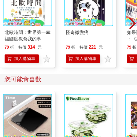
這個定義可以做為評估各個概念的樣板。如果某個概念不符合這
個定義，我們可以和這個概念的萌發人一起努力，將概念共通
化，直到符合樣板為止。
北歐時間：世界第一幸
怪奇微微疼
如果
5.2 將眾多起點共通化
福國度教會我的事
：《
喵》
314
221
79
折
特價
元
79
折
特價
元
79
折
我們將詳細說明，共通化程序如何將以下六種不同的起點，簡約
【首
至一個陳述問題的共通形式。
加入購物車
加入購物車
5.2.1 解決方案概念 我們最常見到的起點或許是：還沒有陳述該解
決的問題（也就是某人所感受到的和所期望的），就開始思考解
您可能會喜歡
決方案。請參考下列實例。
某業務經理告訴某系統分析師：「我們的銷售力報告，需要更鮮
明的碳粉影本。」系統分析師並沒有立即去找使碳粉更鮮明的方
法，而問說：「鮮明碳粉能幫你解決什麼問題？」經理解釋：目
前的碳粉無法印出優質影本，業務員看報告很吃力。「所以，」
分析師說：「你希望每一個業務員都有一份清晰的報告。而且，
你目前將我們給你的報告，影印許多份？」經過這番問與答，問
題被重新界定：業務經理的需求是，他的四百個業務員，每人都