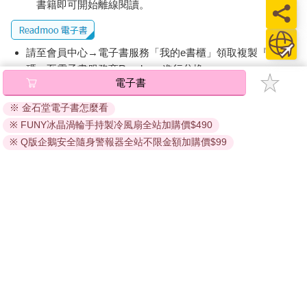
誤以為「新科技可以自我行銷」。雖然這個觀念有時候未必錯
書籍即可開始離線閱讀。
誤，但通常是事後諸葛型的聰明。一般而言，解決方案找到它能
解決的問題，必須經過許多釐清需求要件的程序和設計工作──譬
如，讓教師們相信，使用超級粉筆能使教學更有效率。
請至會員中心→電子書服務「我的e書櫃」領取複製『兌換
碼』至電子書服務商Readmoo進行兌換。
5.2.3 比喻法 許多產品的開發程序起始於各種比喻式思維方式──
電子書
明喻或比較。譬如，某人說：「製造一個類似這個的東西。」雖
退換貨須知：
然客戶強調「這個」，但釐清需求要件的程序則是界定「類似」
※ 金石堂電子書怎麼看
因版權保護，您在金石堂所購買的電子書僅能以金石堂專屬
的意義。
※ FUNY冰晶渦輪手持製冷風扇全站加購價$490
的閱讀軟體開啟閱讀，無法以其他閱讀器或直接下載檔案。
依據「消費者保護法」第19條及行政院消費者保護處公告之
※ Q版企鵝安全隨身警報器全站不限金額加購價$99
譬如，軟體設計主管莫琳告訴她的團隊，她希望設計出一個「類
「通訊交易解除權合理例外情事適用準則」，非以有形媒介
似小狗」的使用者介面。「首先，」她進一步說明：「人們看見
提供之數位內容或一經提供即為完成之線上服務，經消費者
小狗，立刻被它吸引，想拍拍它，和它玩。小狗可能會抓人，也
事先同意始提供。（如：電子書、電子雜誌、下載版軟體、
可能會咬人，但是人們不怕小狗，因為小狗不會咬傷人，也不曾
虛擬商品…等），
不受「網購服務需提供七日鑑賞期」的限
抓死任何人。而且，和小狗玩也不太會弄傷小狗。」
制
。為維護您的權益，建議您先使用「試閱」功能後再付款
購買。
這番說明雖然不足以使她的團隊，設計出符合需求要件的介面，
但引發團隊成員進一步詢問。
「是不是應該訓練小狗不隨地大小便，以及服從命令？」某團隊
成員問。