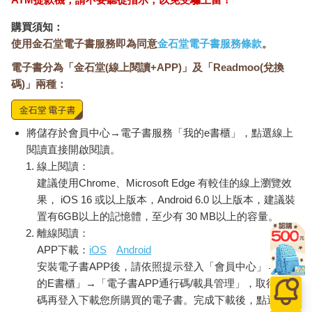
解決方案可以解決的問題。電腦報表紙兩邊的洞洞條，最適合舖
在狗窩，給狗狗當床舖。
購買須知：
使用金石堂電子書服務即為同意
金石堂電子書服務條款
。
新科技的發明，常常就是先有解決方案，再找問題。3M公司發明
電子書分為「金石堂(線上閱讀+APP)」及「Readmoo(兌換
的便利貼，就是最顯著的例子。這個只能部分黏著的紙片，原本
是開發貼紙過程中的一個失敗品。3M公司的員工並沒有將這個失
碼)」兩種：
敗品丟棄，而認為這個部分黏著的東東是一個解決方案，並積極
尋找這個解決方案可解決的問題。於是，他們發明了便利貼──但
解決方案尋找問題的程序尚未結束。每當辦公室裡出現便利貼的
將儲存於會員中心→電子書服務「我的e書櫃」，點選線上
時候，人們就知道他們有問題得去處理了。
閱讀直接開啟閱讀。
線上閱讀：
與我們合作的若干高科技公司，即是以先有解決方案再找問題的
建議使用Chrome、Microsoft Edge 有較佳的線上瀏覽效
方式，做為開發案的起點。實際運作時，他們的問題分為兩種形
果， iOS 16 或以上版本，Android 6.0 以上版本，建議裝
式： ˙ 感受：我們擁有一種獨門科技，但他人不願意投資。譬
置有6GB以上的記憶體，至少有 30 MB以上的容量。
如，拜倫的粉筆公司已發明出一種具有超級純度和強度的粉筆。
離線閱讀：
但是對多數人而言，粉筆只是粉筆而已。˙ 期望：他人願意支付我
APP下載：
iOS
Android
們大筆金錢，以使用這項獨門科技。譬如，拜倫可以在眾人心目
安裝電子書APP後，請依照提示登入「會員中心」→「我
中創造超級粉筆的概念，於是新粉筆的純度和強度成為一種有價
值的資產。 上述兩種陳述問題的方式，使新科技成為一顆種子，
的E書櫃」→「電子書APP通行碼/載具管理」，取得通行
得以萌發多種新產品。如果沒有陳述問題這個程序，科技公司將
碼再登入下載您所購買的電子書。完成下載後，點選任一