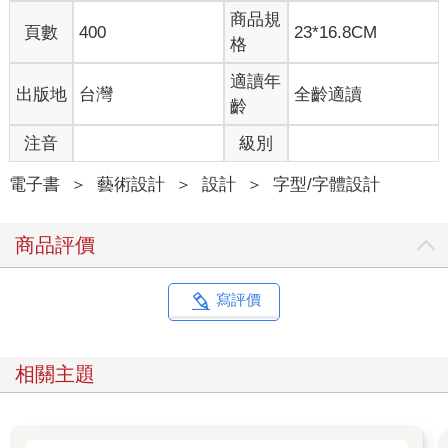
商品規
賴利：籃球課與幾何課的需求要件不同嗎？
頁數
400
23*16.8CM
格
約翰：我不曾真正思考過這個問題。現階段我不認為有什麼不
適讀年
出版地
台灣
全齡適讀
同，但讓我仔細想想。
齡
芭芭拉：這樣很好，我們不希望草率做假設。
注音
級別
泰德：薇瑪，到底是大學生還是高中生比較會偷粉筆？
電子書
＞
藝術設計
＞
設計
＞
字型/字體設計
薇瑪：（驕傲地）我的學生不偷粉筆！
商品評價
泰德：我曾經讀過資料，指粉筆含有迷幻藥成分，還有，最近大
學生似乎很流行用粉筆在皮膚上彩繪。
寫評價
約翰：事實上，據我了解，用粉筆彩繪的情形，比拿它當迷幻藥
吸食的情形還多。我們的學生似乎很喜歡模仿澳洲土著。
相關主題
泰德：我們的超級粉筆，是不是應該設計成無法用於身體彩繪？
譬如，我們在粉筆裡添加一種物質，畫在皮膚上就會刺痛。