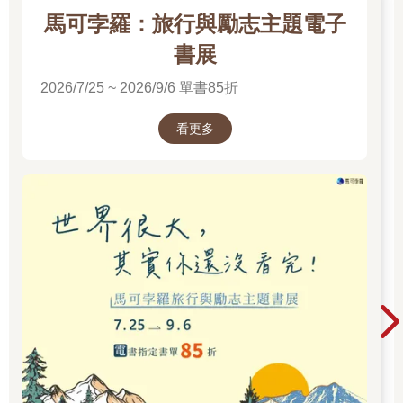
芭芭拉：會引起刺痛的東西應該上色。你認為這樣有用嗎，約
馬可孛羅：旅行與勵志主題電子
翰？
書展
約翰：我不清楚。但是，我上課的時候會刺痛我的手嗎？
2026/7/25 ~ 2026/9/6 單書85折
拜倫：女士先生們，這是很有趣的粉筆閒聊。但我們能不能開始
看更多
討論我們公司的問題？
芭芭拉、賴利、泰德齊聲說：哦，我們不是已經開始了嗎？
第5章
開始 如果你即將進行一項偉大的開發案──譬如設計一種超級粉
筆──起步可能是最困難的。所有的需求要件作業(requirements
work)進行之前，都會先有某種萌發程序（initiation process）：
某人興起一個概念（idea），想要設計或建造某個東西。不論這
個概念由何而來，這個概念即是需求要件作業程序的起點。不幸
地，由於每個人的思維方式不同，對於概念的形式與內容解讀也
不同，以致可能衍生不同的起點。對於需求要件作業而言，這種
現象確實麻煩。