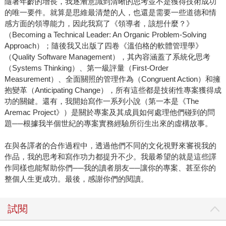
隨著年齡的增長，我逐漸意識到清晰的思考並不是獲得技術成功
的唯一要件。就算是思維最清楚的人，也還是需要一些道德和情
感方面的領導能力，因此我寫了《領導者，該想什麼？》
（Becoming a Technical Leader: An Organic Problem-Solving
Approach）；隨後我又出版了四卷《溫伯格的軟體管理學》
（Quality Software Management），其內容涵蓋了系統化思考
（Systems Thinking）、第一級評量（First-Order
Measurement）、全面關照的管理作為（Congruent Action）和擁
抱變革（Anticipating Change），所有這些都是技術性專案獲得成
功的關鍵。還有，我開始寫作一系列小說（第一本是《The
Aremac Project》）是關於專案及其成員如何處理他們碰到的問
題──根據我半個世紀的專案實務經驗所衍生出來的虛構故事。
在與各譯者的合作過程中，透過他們不同的文化視野來審視我的
作品，我的思考和寫作功力都提升不少。我最希望的就是這些譯
作同樣也能幫助你們──我的讀者朋友──讓你的專案、甚至你的
整個人生更成功。最後，感謝你們的閱讀。
試閱