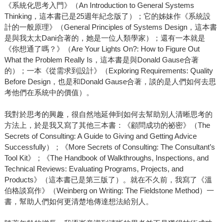
《系統化思考入門》（An Introduction to General Systems
Thinking，這本書已是25週年紀念版了）；它的姊妹作《系統設
計的一般原理》（General Principles of Systems Design，這本書
是與我太太Dani合著的，她是一位人類學家）；還有一本就是
《你想通了嗎？》（Are Your Lights On?: How to Figure Out
What the Problem Really Is，這本書是與Donald Gause合著
的）；一本《從需求到設計》（Exploring Requirements: Quality
Before Design，也是和Donald Gause合著，談的是人們如何去思
考他們在系統中的價值）。
我對於思考的興趣，很自然地延伸到如何去幫助別人清晰思考的
方法上，於是我又寫了其他三本書：《顧問成功的祕密》（The
Secrets of Consulting: A Guide to Giving and Getting Advice
Successfully）；《More Secrets of Consulting: The Consultant’s
Tool Kit》；《The Handbook of Walkthroughs, Inspections, and
Technical Reviews: Evaluating Programs, Projects, and
Products》（這本書已是第三版了）。就在不久前，我寫了《溫
伯格談寫作》（Weinberg on Writing: The Fieldstone Method）一
書，幫助人們如何更清楚地傳達想法給別人。