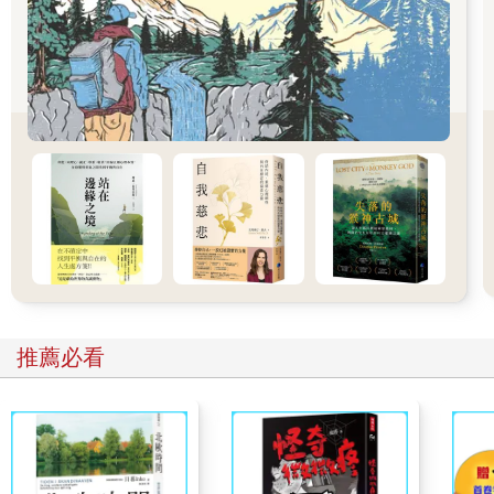
如果我們不小心，萌發概念的形式將無效率地啟動整個需求要件
作業程序，並繼續進行下去，而且無法挽救。如果參與者在開始
思考時無法協調一致，那麼在你還沒有獲得他們真正參與之前，
你就會失去他們。如同宣道人所說的，你必須「因材宣教」。你
將他們召入帳棚，才有可能施以教化。
我們將在本章討論最通用的概念形式（idea form），以及它們引
發的不同起點；並討論如何從一開始，就讓通用起點的需要以及
全部參與者的需要取得平衡。
5.1 一個共通的起點
我們如何將眾多可能的起點，減約至一個穩固的平台，以釐清需
求要件？可能的解決方式之一，就是將設計案視為要解決某個問
推薦必看
題，然後將眾多起點減約至一個陳述問題的共通形式。
我們將「問題」定義為：
你的期望和你的感受之間的落差。