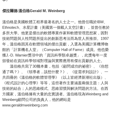
傑拉爾德
‧
溫伯格
Gerald M. Weinberg
溫伯格是美國軟體工程界最著名的人士之一。他曾任職於IBM、
Ethnotech、水星計畫（美國第一個載人太空計畫），並曾任教於
多所大學。他更是傑出的軟體專業作家和軟體管理思想家，因對
技術問題與人性問題所提出的創新思考法而為世人所推崇。1997
年，溫伯格因其在軟體領域的傑出貢獻，入選為美國計算機博物
館的「計算機名人堂」（Computer Hall of Fame）成員。他也榮
獲J.-D. Warnier獎項中的「資訊科學類卓越獎」，此獎每年一度
頒發給在資訊科學領域對理論與實際應用有傑出貢獻的人士。
溫伯格共寫了30幾本書，包括《顧問成功的祕密》、《你想
通了嗎？》、《領導者，該想什麼？》、《從需求到設計》、一
共四冊的《溫伯格的軟體管理學》（以上皆經濟新潮社出版）、
《程式設計的心理學》等等，這些著作主要涵蓋兩個主題：人與
技術的結合；人的思維模式、思維習慣與解決問題的方法。在西
方國家，溫伯格擁有大量的忠實讀者。溫伯格現為Weinberg and
Weinberg顧問公司的負責人，他的網站是
www.geraldmweinberg.com