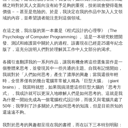
構之時對於其人文面向沒有給予足夠的重視，技術就會變得毫無
價值－－甚至是危險的。於是，我決定在我的作品中加入人文領
域的內容，並希望讀者能注意到這個領域。
在這之後，我出版的第一本書是《程式設計的心理學》（The
Psychology of Computer Programming）。這是一本研究軟體開
發、測試和維護當中關於人的過程。該書現在已經是25週年紀念
版了，這充分說明人們對於理解其工作中人文部分的渴求。
各國引進翻譯我的一系列作品，讓我有機會將這些選集當作是一
個整體來思考，並發現其中一些共通的主題。自我有記憶開始，
我就對於「人們如何思考」產生了濃厚的興趣；當我還很年輕
時，全世界僅有的幾台電腦常常被人稱為「巨型大腦」（giant
brains）。我當時就想，如果我搞清楚這些巨型大腦的「思考方
式」，我或許就可以更深入地瞭解人們是如何思考的。這就是我
為什麼一開始先成為一個電腦程式設計師，而後又與電腦共處了
50年；我學到了許多關於人們如何思考的知識，但是目前所知的
還遠遠不夠。
我對於思考的興趣都呈現在我的書裡，而在以下三本特別明顯：