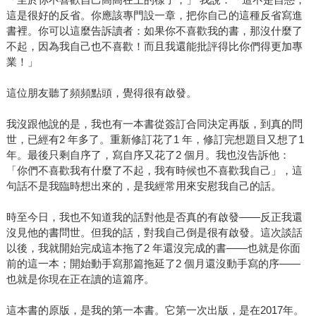
這是很好的反省。你應該專門設一章，把你自己的這種反省寫進
書裡。你可以這麼告訴讀者：如果你不喜歡我的書，那沒什麼了
不起，因為我自己也不喜歡！而且我還能批評得比你們得更加專
業！」
這位朋友聽了頻頻點頭，覺得很有啟發。
我沒跟他說的是，我也有一本書從簽訂合同決定再版，到真的問
世，已經有2 年多了。重新修訂花了1 年，修訂完想題目又想了1
年。最後只剩自序了，寫自序又花了2 個月。我也沒告訴他：
「你們不喜歡我有什麼了不起，我有時候也不喜歡我自己」，這
句話不是我臨時想出來的，是我經常用來安慰我自己的話。
時至今日，我也不知道我的話對他是否真的有啟發——反正我還
沒見他的書問世。但我的話，對我自己倒是很有啟發。這次談話
以後，我就開始完成這本拖了2 年還沒完成的書——也就是你面
前的這一本；開始動手寫那篇拖延了2 個月還沒動手寫的序——
也就是你現在正在讀的這篇序。
這本書的原版，是我的第一本書。它第一次出版，是在2017年。