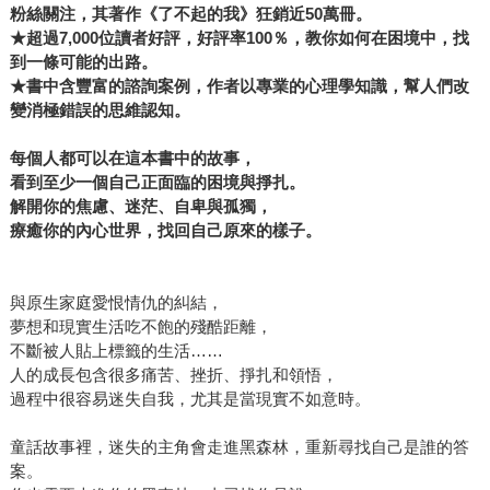
粉絲關注，
其著作
《了不起的我》
狂銷近50萬冊。
★
超過7,000位讀者好評，好評率100％，教你如何在困境中，找
到一條可能的出路。
★
書中含
豐富的諮詢案例，作者以專業的心理學知識，幫人們改
變消極錯誤的思維認知。
每個人都
可以在這本書中的故事，
看到至少一個自己正面臨的困境與掙扎。
解開你的焦慮、迷茫、自卑與孤獨，
療癒你的內心世界，找回自己原來的樣子。
與原生家庭愛恨情仇的糾結，
夢想和現實生活吃不飽的殘酷距離，
不斷被人貼上標籤的生活……
人的成長包含很多痛苦、挫折、掙扎和領悟，
過程中很容易迷失自我，尤其是當現實不如意時。
童話故事裡，迷失的主角會走進黑森林，重新尋找自己是誰的答
案。