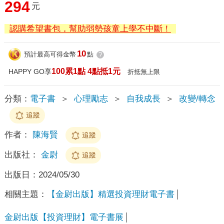
294
元
認購希望書包，幫助弱勢孩童上學不中斷！
10
預計最高可得金幣
點
?
100累1點 4點抵1元
HAPPY GO享
折抵無上限
分類：
電子書
＞
心理勵志
＞
自我成長
＞
改變/轉念
追蹤
作者：
陳海賢
追蹤
出版社：
金尉
追蹤
出版日：
2024/05/30
相關主題：
【金尉出版】精選投資理財電子書
金尉出版【投資理財】電子書展