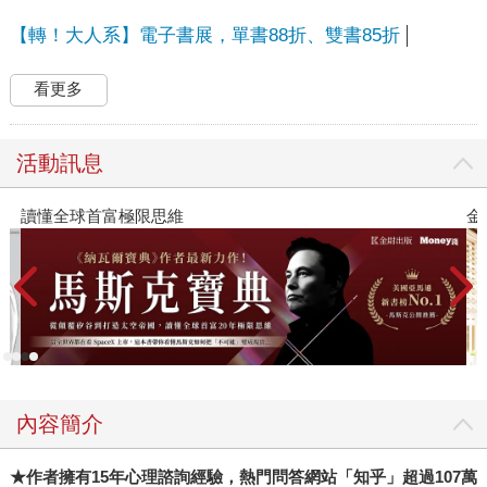
【轉！大人系】電子書展，單書88折、雙書85折
看更多
活動訊息
讀懂全球首富極限思維
金
內容簡介
★
作者
擁有15年心理諮詢經驗，熱門問答網站「知乎」超過107萬