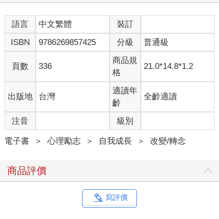
語言
中文繁體
裝訂
ISBN
9786269857425
分級
普通級
商品規
頁數
336
21.0*14.8*1.2
格
適讀年
出版地
台灣
全齡適讀
齡
注音
級別
電子書
＞
心理勵志
＞
自我成長
＞
改變/轉念
商品評價
寫評價