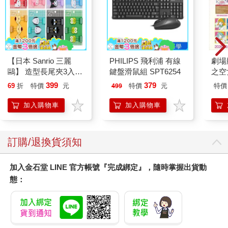
【日本 Sanrio 三麗
PHILIPS 飛利浦 有線
劇場版
鷗】 造型長尾夾3入組
鍵盤滑鼠組 SPT6254
之空
(8款可選) 凱蒂貓 Hello
樂部 
399
379
69
折
特價
元
特價
元
特價
499
Kitty 庫洛米 布丁狗 酷
Par
企鵝
加入購物車
加入購物車
訂購/退換貨須知
加入金石堂 LINE 官方帳號『完成綁定』，隨時掌握出貨動
態：