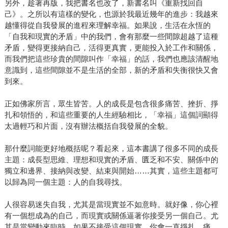
另外，趁著再版，我把書名也改了，新書名叫《重新找回自
己》。之所以有這樣的變化，也源於我最近幾年的進步：我越來
越懂得從自我發展的進程來理解幸福。如果說，生活在永恆的
「自我和現實的矛盾」中的我們，會有那麼一些間隙超越了這種
矛盾，變得更接納自己，活得更真實，更能投入於工作和關係，
而我們把這些珍貴的間隙叫作「幸福」的話，我們也應該清醒地
意識到，這些間隙並不是生活的全部，新的矛盾和失衡很快又會
到來。
正如佛家所言，眾生皆苦。人的成長是包含很多痛苦、挫折、掙
扎和領悟的，和這些重要的人生經驗相比，「幸福」這個詞顯得
太過輕巧和片面，沒有辦法概括自我發展的全貌。
那什麼詞能更好地概括呢？看起來，這本書講了很多不同的成長
主題：成長型思維、理想和現實的矛盾、匱乏和不安、關係中的
獨立和邊界、接納與改變、結束與開始……其實，這些主題都可
以歸為同一個主題：人的自我尋找。
人很容易迷失自我，尤其是當現實並不如意時。就好像，你心裡
有一個想成為的自己，而現實或關係逼著你接受另一個自己。尤
其是當變動來臨時，如果不接受這個現實，你會一直掙扎、痛