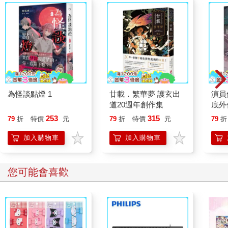
為怪談點燈 1
廿載．繁華夢 護玄出
演員
道20週年創作集
底外
253
315
79
折
特價
元
79
折
特價
元
79
折
加入購物車
加入購物車
您可能會喜歡