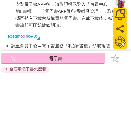
安裝電子書APP後，請依照提示登入「會員中心」→「我
的E書櫃」→「電子書APP通行碼/載具管理」，取得通行
碼再登入下載您所購買的電子書。完成下載後，點選任一
書籍即可開始離線閱讀。
請至會員中心→電子書服務「我的e書櫃」領取複製『兌換
碼』至電子書服務商Readmoo進行兌換。
電子書
退換貨須知：
※ 金石堂電子書怎麼看
因版權保護，您在金石堂所購買的電子書僅能以金石堂專屬
的閱讀軟體開啟閱讀，無法以其他閱讀器或直接下載檔案。
依據「消費者保護法」第19條及行政院消費者保護處公告之
「通訊交易解除權合理例外情事適用準則」，非以有形媒介
提供之數位內容或一經提供即為完成之線上服務，經消費者
事先同意始提供。（如：電子書、電子雜誌、下載版軟體、
虛擬商品…等），
不受「網購服務需提供七日鑑賞期」的限
制
。為維護您的權益，建議您先使用「試閱」功能後再付款
購買。