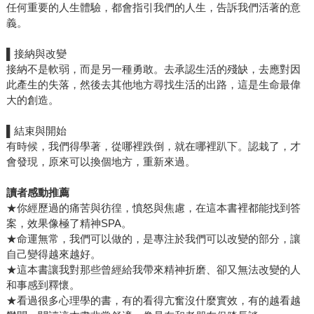
任何重要的人生體驗，都會指引我們的人生，告訴我們活著的意
義。
▌
接納與改變
接納不是軟弱，而是另一種勇敢。去承認生活的殘缺，去應對因
此產生的失落，然後去其他地方尋找生活的出路，這是生命最偉
大的創造。
▌
結束與開始
有時候，我們得學著，從哪裡跌倒，就在哪裡趴下。認栽了，才
會發現，原來可以換個地方，重新來過。
讀者感動推薦
★你經歷過的痛苦與彷徨，憤怒與焦慮，在這本書裡都能找到答
案，效果像極了精神SPA。
★命運無常，我們可以做的，是專注於我們可以改變的部分，讓
自己變得越來越好。
★這本書讓我對那些曾經給我帶來精神折磨、卻又無法改變的人
和事感到釋懷。
★看過很多心理學的書，有的看得亢奮沒什麼實效，有的越看越