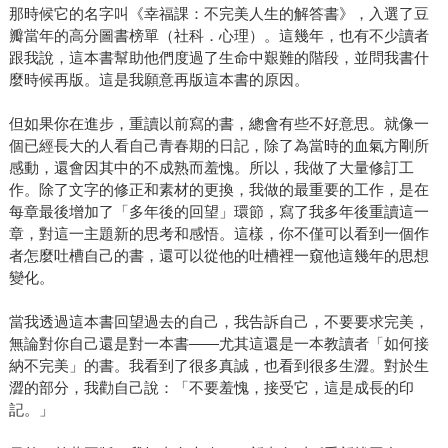
那時候它的名字叫《幸福課：不完美人生的解答書》，入選了豆
瓣當年的高分圖書榜單（社科．心理）。這幾年，也有不少讀者
跟我說，這本書幫助他們度過了生命中艱難的階段，並問我書什
麼時候再版。這是我願意再版這本書的原因。
但如果你在進步，重讀以前寫的書，總會有些不好意思。就像一
個已經長大的人看自己青春期的日記，除了為當時的血氣方剛所
感動，還會因其中的不成熟而羞愧。所以，我做了大量修訂工
作。除了文字的修正和素材的更換，我做的最重要的工作，是在
每章最後增加了「多年後的回望」環節，寫了我多年後重讀這一
章，對這一主題新的思考和感悟。這樣，你不僅可以看到一個作
者怎麼吐槽自己的書，還可以從他的吐槽裡一窺他這幾年的思想
變化。
當我透過這本書回望過去的自己，我告訴自己，不要要求完美，
無論對你自己還是對一本書——尤其這還是一本教讀者「如何接
納不完美」的書。我看到了很多真誠，也看到很多生澀。對於生
澀的部分，我勸自己說：「不要羞愧，接受它，這是成長的印
記。」