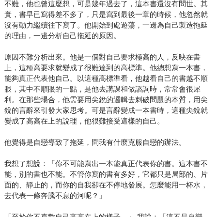
不難，他也曾這麼想，可是幾年過去了，這本書還沒有問世。其
實，書早已寫得差不多了，只是寫到最後一章的時候，他忽然就
沒有動力繼續往下寫了。他開始到處遊蕩，一邊為自己製造拖延
的理由，一邊分析自己拖延的原因。
原因不難分析出來。他是一個對自己要求極高的人，反映在書
上，這種高要求就變成了很難達到的高標準。他總想寫一本書，
能夠真正代表他自己。以這種高標準看，他越看自己的書越不順
眼，其中不順眼的一點，是他去講課和做諮詢時，常常會很犀
利。在那些場合，他需要用尖銳的邏輯去刺破問題的本質，用尖
銳的言辭來引發大家思考。可是言辭變成一本書時，這種尖銳就
變成了高高在上的說理，他很難接受這樣的自己。
他覺得是自戀導致了拖延，問我有什麼克服自戀的辦法。
我想了想說：「你不可能寫出一本能真正代表你的書。這本書不
能，別的書也不能。不管你寫的書有多好，它都只是局部的、片
面的、靜止的，而你的自我卻在不停地發展。怎麼能用一杯水，
去代表一條奔騰不息的河呢？」
「至於你不喜歡自己高高在上的樣子，」 我說：「這不是自戀，