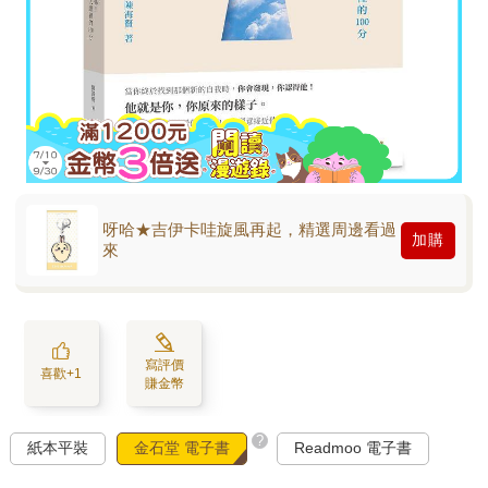
呀哈★吉伊卡哇旋風再起，精選周邊看過
加購
來
寫評價
喜歡+1
賺金幣
?
紙本平裝
金石堂 電子書
Readmoo 電子書