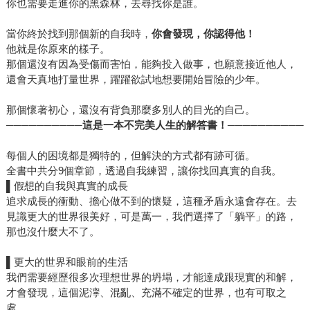
你也需要走進你的黑森林，去尋找你是誰。
當你終於找到那個新的自我時，
你會發現，你認得他！
他就是你原來的樣子。
那個還沒有因為受傷而害怕，能夠投入做事，也願意接近他人，
還會天真地打量世界，躍躍欲試地想要開始冒險的少年。
那個懷著初心，還沒有背負那麼多別人的目光的自己。
──────────這是一本
不完美人生的解答書！
──────────
每個人的困境都是獨特的，但解決的方式都有跡可循。
全書中共分9個章節，透過自我練習，讓你找回真實的自我。
▌
假想的自我與真實的成長
追求成長的衝動、擔心做不到的懷疑，這種矛盾永遠會存在。去
見識更大的世界很美好，可是萬一，我們選擇了「躺平」的路，
那也沒什麼大不了。
▌
更大的世界和眼前的生活
我們需要經歷很多次理想世界的坍塌，才能達成跟現實的和解，
才會發現，這個泥濘、混亂、充滿不確定的世界，也有可取之
處。