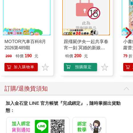
MOTOR汽車百科8月
跟殭屍伊央一起共享春
小書
2026第489期
宵一刻 冥婚的新娘番
蘿蕾
外篇
190
200
特價
元
特價
元
79
折
200
加入購物車
預購限定
訂購/退換貨須知
加入金石堂 LINE 官方帳號『完成綁定』，隨時掌握出貨動
態：