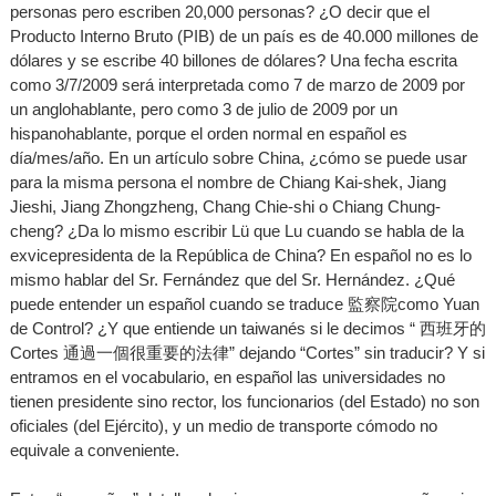
personas pero escriben 20,000 personas? ¿O decir que el
Producto Interno Bruto (PIB) de un país es de 40.000 millones de
dólares y se escribe 40 billones de dólares? Una fecha escrita
como 3/7/2009 será interpretada como 7 de marzo de 2009 por
un anglohablante, pero como 3 de julio de 2009 por un
hispanohablante, porque el orden normal en español es
día/mes/año. En un artículo sobre China, ¿cómo se puede usar
para la misma persona el nombre de Chiang Kai-shek, Jiang
Jieshi, Jiang Zhongzheng, Chang Chie-shi o Chiang Chung-
cheng? ¿Da lo mismo escribir Lü que Lu cuando se habla de la
exvicepresidenta de la República de China? En español no es lo
mismo hablar del Sr. Fernández que del Sr. Hernández. ¿Qué
puede entender un español cuando se traduce 監察院como Yuan
de Control? ¿Y que entiende un taiwanés si le decimos “ 西班牙的
Cortes 通過一個很重要的法律” dejando “Cortes” sin traducir? Y si
entramos en el vocabulario, en español las universidades no
tienen presidente sino rector, los funcionarios (del Estado) no son
oficiales (del Ejército), y un medio de transporte cómodo no
equivale a conveniente.