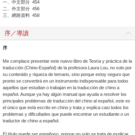
一、中文部分 454
二、外文部分 456
三、網路資料 458
序／導讀
序
Me complace presentar este nuevo libro de Teoría y práctica de la
traducción (Chino-Español) de la profesora Laura Lou, no solo por
su contenido y riqueza de temario, sino porque estoy seguro que
pronto se convertirá en un instrumento indispensable para todos
aquellos que estudian o trabajan en la traducción de chino a
español. Aunque ya hay algún manual que ayuda a resolver los
principales problemas de traducción del chino al español, este es
el único que está escrito en chino y trata y explica casi todos los
problemas y dificultades que puede encontrar un estudiante o un
traductor de chino a español.
El título puede ser engañoso, porque no solo se trata de explicar