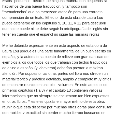
Estos “pequeños” detalles de ninguna manera son pequeños si
hablamos de una buena traducción, y tampoco son
“menudencias” que no merezcan atención para una correcta
comprensión de un texto. El lector de esta obra de Laura Lou
puede detenerse en los capítulos 9, 10, 11, y 12 para descubrir
que no se puede ni se debe seguir la ortotipografía del inglés sin
tener en cuenta que el español no sigue las mismas reglas.
Me he detenido expresamente en este aspecto de esta obra de
Laura Lou porque es una parte fundamental de un buen escrito en
español, y la autora lo ha puesto de relieve con gran cantidad de
ejemplos a los que todos los que trabajan con textos traducidos
de chino a español (y viceversa) deberían prestar la máxima
atención. Por supuesto, las otras partes del libro nos ofrecen un
material teórico y práctico detallado, amplio y completo muy difícil
de encontrar reunido en un solo volumen. En este aspecto los
primeros capítulos (1 a 8) y el capítulo 13 contienen valiosas
informaciones que no siempre se encuentran tan bien expuestas
en otros libros. Y este es quizás el mayor mérito de esta obra:
reunir lo que está disperso por muchas otras obras para consultar
con rapidez y exactitud sin perder mucho tiempo buscando en