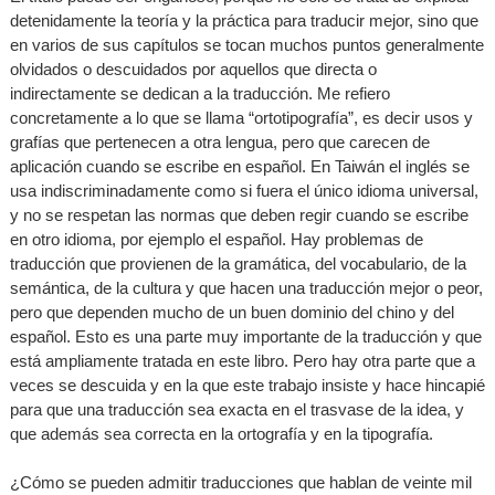
detenidamente la teoría y la práctica para traducir mejor, sino que
en varios de sus capítulos se tocan muchos puntos generalmente
olvidados o descuidados por aquellos que directa o
indirectamente se dedican a la traducción. Me refiero
concretamente a lo que se llama “ortotipografía”, es decir usos y
grafías que pertenecen a otra lengua, pero que carecen de
aplicación cuando se escribe en español. En Taiwán el inglés se
usa indiscriminadamente como si fuera el único idioma universal,
y no se respetan las normas que deben regir cuando se escribe
en otro idioma, por ejemplo el español. Hay problemas de
traducción que provienen de la gramática, del vocabulario, de la
semántica, de la cultura y que hacen una traducción mejor o peor,
pero que dependen mucho de un buen dominio del chino y del
español. Esto es una parte muy importante de la traducción y que
está ampliamente tratada en este libro. Pero hay otra parte que a
veces se descuida y en la que este trabajo insiste y hace hincapié
para que una traducción sea exacta en el trasvase de la idea, y
que además sea correcta en la ortografía y en la tipografía.
¿Cómo se pueden admitir traducciones que hablan de veinte mil