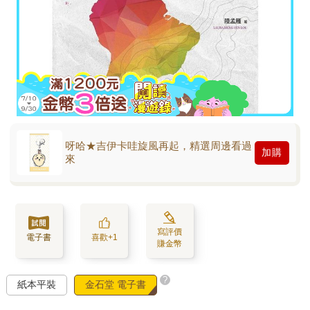
呀哈★吉伊卡哇旋風再起，精選周邊看過
加購
來
寫評價
電子書
喜歡+1
賺金幣
?
紙本平裝
金石堂 電子書