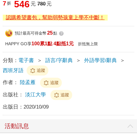
546
7
折
元
780
元
認購希望書包，幫助弱勢孩童上學不中斷！
25
預計最高可得金幣
點
?
100累1點 4點抵1元
HAPPY GO享
折抵無上限
分類：
電子書
＞
語言/字辭典
＞
外語學習/辭典
＞
西班牙語
追蹤
作者：
陸孟雁
追蹤
出版社：
淡江大學
追蹤
出版日：
2020/10/09
活動訊息