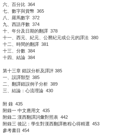
六、百分比 364
七、數字與貨幣 365
八、羅馬數字 372
九、西語序數 374
十、年分及日期的翻譯 378
十一、西元、紀元、公曆紀元或公元的譯法 380
十二、時間的翻譯 381
十三、分數 384
十四、結論 384
第十三章 錯誤分析及譯評 385
一、誤譯類型 385
二、翻譯錯誤例子分析 389
三、結論：心流理論 430
附 錄 435
附錄一 中文應用文 435
附錄二 漢西翻譯詞彙對照表 442
附錄三 後記：學生對漢西翻譯教程心得精選 453
參考書目 454