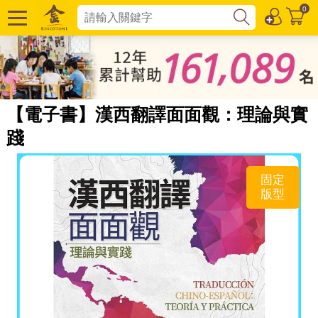
0
【電子書】漢西翻譯面面觀：理論與實
踐
固定
版型