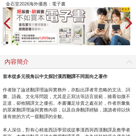
金石堂2026海外優惠：電子書
內容簡介
首本從多元視角以中文探討漢西翻譯不同面向之著作
作者除了論述翻譯理論與實務外，亦點出譯者常忽略的文法、詞
彙、語義、文化等問題，尤其是正寫法等語言規範，雖看似微不
足道，卻攸關譯文之優劣。本書彌足珍貴之處在於，作者所彙集
的眾家翻譯理論與實務內容，以及自身翻譯經驗，讓讀者得以快
速有效的方式一窺翻譯的全貌。
本人深信，對有心精進西語學習或從事漢西與西漢翻譯及教學者