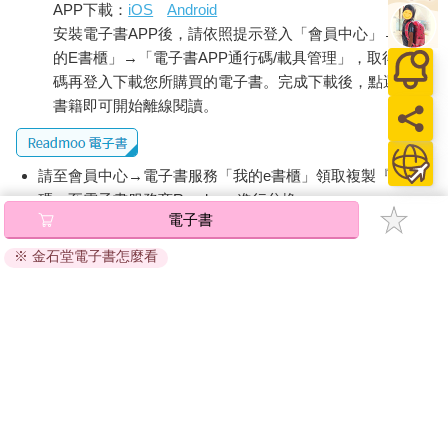
APP下載：
iOS
Android
安裝電子書APP後，請依照提示登入「會員中心」→「我
的E書櫃」→「電子書APP通行碼/載具管理」，取得通行
碼再登入下載您所購買的電子書。完成下載後，點選任一
書籍即可開始離線閱讀。
請至會員中心→電子書服務「我的e書櫃」領取複製『兌換
碼』至電子書服務商Readmoo進行兌換。
電子書
退換貨須知：
※ 金石堂電子書怎麼看
因版權保護，您在金石堂所購買的電子書僅能以金石堂專屬
的閱讀軟體開啟閱讀，無法以其他閱讀器或直接下載檔案。
依據「消費者保護法」第19條及行政院消費者保護處公告之
「通訊交易解除權合理例外情事適用準則」，非以有形媒介
提供之數位內容或一經提供即為完成之線上服務，經消費者
事先同意始提供。（如：電子書、電子雜誌、下載版軟體、
虛擬商品…等），
不受「網購服務需提供七日鑑賞期」的限
制
。為維護您的權益，建議您先使用「試閱」功能後再付款