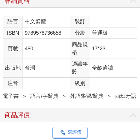
詳細資料
語言
中文繁體
裝訂
ISBN
9789578736658
分級
普通級
商品規
頁數
480
17*23
格
適讀年
出版地
台灣
全齡適讀
齡
注音
級別
電子書
＞
語言/字辭典
＞
外語學習/辭典
＞
西班牙語
商品評價
寫評價