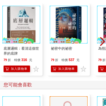
底層邏輯：看清這個世
祕密中的祕密
為怪
界的底牌
316
537
79
折
特價
元
79
折
特價
元
79
折
加入購物車
加入購物車
您可能會喜歡