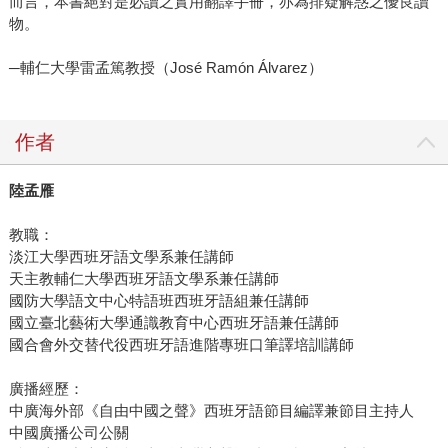
而言，本書絕對是必讀之實用翻譯手冊，亦為排疑解惑之優良讀
物。
─輔仁大學雷孟篤教授（José Ramón Álvarez）
作者
陸孟雁
教職：
淡江大學西班牙語文學系兼任講師
天主教輔仁大學西班牙語文學系兼任講師
國防大學語文中心特語班西班牙語組兼任講師
國立臺北藝術大學通識教育中心西班牙語兼任講師
國合會外交替代役西班牙語進階專班口筆譯培訓講師
廣播經歷：
中廣海外部《自由中國之聲》西班牙語節目編譯兼節目主持人
中國廣播公司公關