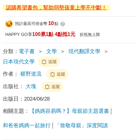
認購希望書包，幫助弱勢孩童上學不中斷！
10
預計最高可得金幣
點
?
100累1點 4點抵1元
HAPPY GO享
折抵無上限
分類：
電子書
＞
文學
＞
現代翻譯文學
＞
日本現代文學
追蹤
作者：
椹野道流
追蹤
出版社：
大塊
追蹤
出版日：
2024/06/28
相關主題：
【媽媽容易嗎？】母親節主題選書
和爸爸媽媽一起旅行
「致敬母親」深度閱讀