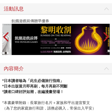
活動訊息
飢餓遊戲前傳贈早優券
金
內容簡介
*日本讀者喻為「此生必備旅行指南」
*日本出版當月即再刷，每月再刷不間斷
*讀者口碑好評如潮，改編漫畫登場！
*本書豪華附錄：長輩旅行名片＋家族和平出遊宣誓文
（為了您的家庭旅行和諧，請務必購入，常保出入平安）