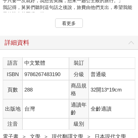
子只要一次就好，我想去英國，想來一趟公主般的旅行。」
我記得，舅舅們聽到這句話之後說，旅費由他們支出，希望我能
帶外婆去英國玩一趟。
高齡長者總有些不好相處的地方，外婆也是個典型的「自尊心
看更多
強，又麻煩的老年人」，而且當時她已經罹患失智症，母親和阿
姨都知道外婆很難應付，因此極力反對。
她們反對的理由是，萬一外婆在國外身體不適就麻煩了。但現在
詳細資料
回想起來，母親與阿姨一定是擔心我必須一個人照顧外婆，會吃
不消。
但當時的我年輕氣盛，天不怕地不怕，又有點貪小便宜的心態，
語言
中文繁體
裝訂
想到可以用別人的錢去英國玩，一口就答應了。
ISBN
9786267483190
分級
普通級
外婆高興得不得了，大聲宣布：「我要去英國玩了！」
從那天開始，外婆的「倫敦公主旅遊計畫」正式啟動。
商品規
即使不說出口，親戚們也都知道：外婆年事已高，而且還有好幾
頁數
288
32開13*19cm
格
種慢性病，這很可能是她人生最後一趟的國外旅行。
既然如此，她的孩子們當然會盡可能讓這趟旅行奢侈一些。
適讀年
出版地
台灣
全齡適讀
「公主般的旅行」，不是很棒嗎？讓我來實現它。
齡
我想舅舅們一定是這麼想的。
我們把外婆所有的願望放進行程表，花了許多時間規劃出七天五
注音
級別
夜的旅遊計畫，內容十分驚人。
搭乘日本本地航空公司的頭等艙。
電子書
＞
文學
＞
現代翻譯文學
＞
日本現代文學