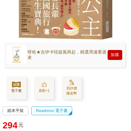
呀哈★吉伊卡哇旋風再起，精選周邊看過
加購
來
寫評價
電子書
喜歡+1
賺金幣
紙本平裝
Readmoo 電子書
294
元