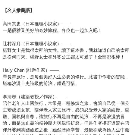
【名人推薦語】
高田崇史（日本推理小說家）——
一趟優雅又美好的奇妙旅程。各位也一起加入吧！
辻村深月（日本推理小說家）——
椹野女士是我很崇拜的女性。讀了這本書，我就知道自己的崇拜
是從何而來。椹野女士和外婆公主都太可愛了！全部都很棒！
Hally Chen (壯遊作家）——
帶長輩旅行，是每個美好人生必要的修行。此書中作者的冒險，
堪稱沙灘上史詩級的前浪，錯過可惜。
李清志（建築教授／作家）——
陪伴老年人出國旅行，常常是一種修煉之旅，會讓自己從一個公
主變成壞女孩。陪伴老人家去旅行，必須忍受老人家的緩慢、重
聽、固執與自尊，讓旅行不再是自由的流浪，不再是浪漫的冒
險，而是無止盡的精神壓力與親情折磨。但是作者椹野道流在陪
伴外婆到英國旅遊之後，雖然歷經辛苦，最後卻成為她人生中最