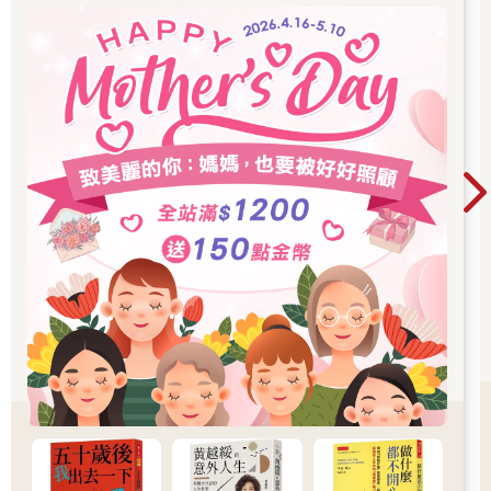
趣，我便陪著她走走看看。
「唉呀，是化妝品，還有香水。真不錯。」
外婆立刻就進入購物模式。
「外婆，我們回來再買吧。去程就買東西，行李會愈來愈多
的。」
但老年人就是「不聽忠告」。我的勸阻就像一根煮過頭的麵線一
樣柔軟無力。
外婆就是不聽勸，堅持要買香水，我結完帳才一回過頭，就看到
她一臉不悅地抱怨：「我等到都累了，我想上廁所。」
真是抱歉，公主殿下，但我買的是妳要的香水啊！
我在心裡用力吐槽，但內急是大事，我得趕緊帶外婆去廁所。
可是，如果帶外婆去通道上的廁所，也許她又會走進其他商店。
怎麼辦？對了，今天可以用「那裡」！
我有些膽怯，但還是努力鼓起勇氣，帶著外婆前往頭等艙專用的
貴賓室。
不愧是貴客專用，這間貴賓室十分典雅，洋溢著高貴氣息。
我向外婆說明這裡是「非常特別的地方」，她聽了，心情一下子
就好了起來。
在地勤人員體貼的幫助下，外婆得以在休息室躺下小睡一番，悠
哉悠哉地休息到登機前。這真的幫了我很大的忙。
我則是啜飲著地勤端給我的柳橙汁，心想：「原來外婆光是這樣