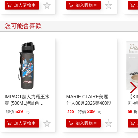
不，我需要積極的「尋找有利點」。
加入購物車
加入購物車
還好，我在出發地就察覺了這件事，現在開始還來得及，我可以
重新制定旅遊計畫。
我嚴格挑選並減少景點、盡量搭乘計程車（搭巴士或地鐵可能會
您可能會喜歡
因為搖晃而摔倒，這可不是小事）、在同一個地點待的時間不要
太長，甚至安排了讓外婆回飯店午睡的時間。
對了，廁所也很重要。
我必須知道安全又乾淨的廁所在哪裡，而且不用爬樓梯等等會給
腿腳帶來負擔的路線。
也許做一張對銀髮族超級友善的觀光地圖，會很有商業價值也說
不定。這真的很累人。
先別管這些，飛往倫敦的十二小時航程就在眼前，我得好好的準
備，讓外婆平安無事的抵達目的地。
「您們要怎麼前往登機門呢？需不需要準備輪椅⋯⋯」
IMPACT超人力霸王水
MARIE CLAIRE美麗
【KI
地勤親切地詢問，我有點慌張，急忙回答她：「拜託您了！」
壺 (500ML)#黑色
佳人08月2026第400期
列-
IMUTB01BK
平煎
539
209
特價
元
特價
元
56
折
220
2 外婆公主一到希斯洛機場就發怒
太厲害了！
加入購物車
加入購物車
客機的頭等艙座席，是讓作家也只說得出簡單詞彙的神奇空間。
這可是幾十年前的事。