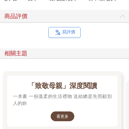
住宿位於倫敦市中心的五星級飯店。
安排了許多外婆會喜歡的活動。
商品評價
外婆還吩咐我，要帶她去一流的百貨公司購物、享用最棒的晚
餐，看很多能向朋友們炫耀的好東西。
天啊，這真是難倒我了！
寫評價
雖然我曾經住過英國，但從來沒有這種上流階層的生活經驗。
當年留學時，我有好一陣子無法在英國的銀行開戶，每天都在催
眠自己「鹽跟胡椒也能當三明治的餡料」，長輩們對我的期待也
相關主題
太不切實際了吧！
到了此刻，我才發現自己接下了極為艱鉅的任務，但這時後悔已
經來不及了。
我在工作的空檔臨陣磨槍、匆忙準備，不知不覺間就到了秋天，
我和外婆即將動身前往英國。
「致敬母親」深度閱讀
除了開車送外婆跟我到機場的爸媽，住在各地的舅舅、阿姨們也
都前來送行。
一本書 一份溫柔的生活禮物 送給總是先照顧別
說得也是，萬一飛機掉下來了，我跟舅舅阿姨還有母親就是生離
人的妳
死別了。
我一面想著這種不吉利的事，一面再次確認外婆的行李。首先，
看更多
我們得去航空公司的櫃檯報到。
我把大行李箱託運之後，恢復一身輕，外婆對免稅商店頗有興