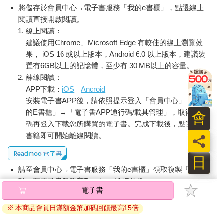
將儲存於會員中心→電子書服務「我的e書櫃」，點選線上
醬汁是放在獨立的容器裡加熱過才淋上去，完全沒有乾掉！
閱讀直接開啟閱讀。
麵包也是溫熱又柔軟。
線上閱讀：
原來不僅半乾的醬汁可以改善，連麵包都有辦法不乾不硬！
我腦中閃過了這個想法，但也許以當時的機上設備，很難把所有
建議使用Chrome、Microsoft Edge 有較佳的線上瀏覽效
乘客的麵包都弄得鬆鬆軟軟的吧。
果， iOS 16 或以上版本，Android 6.0 以上版本，建議裝
我吃得很快，公主外婆則是慢條斯理到讓我精神恍惚，她悠哉悠
置有6GB以上的記憶體，至少有 30 MB以上的容量。
哉地享用完整套的法式大餐，吃膩了就把剩下的食物塞過來賞賜
離線閱讀：
給我（我剛剛也吃了一樣的餐點）。空服員巧妙地引導她去廁
APP下載：
iOS
Android
所，再替她準備枕頭和毛毯、把椅背放下。外婆就這樣舒舒服
安裝電子書APP後，請依照提示登入「會員中心」→「我
服，心滿意足地睡著了。
的E書櫃」→「電子書APP通行碼/載具管理」，取得通行
會
原來如此，我必須提供的就是這種等級的服務。
碼再登入下載您所購買的電子書。完成下載後，點選任一
不，這對現在的我來說太勉強了吧？
書籍即可開始離線閱讀。
員
我要是不趕快改進，外婆可能會在旅程中因為我的疏忽而被我活
活氣死。
日
我感到一陣焦慮。
請至會員中心→電子書服務「我的e書櫃」領取複製『兌換
或許是因為外婆睡著了，空服員覺得我會無聊，便親切地詢問
我：「您有沒有需要什麼？要不要看部電影？」
碼』至電子書服務商Readmoo進行兌換。
我心想絕不能錯過這個大好機會，於是鼓起勇氣問空服員：「如
退換貨須知：
果妳有時間，可不可以教我怎麼服務別人？」
因版權保護，您在金石堂所購買的電子書僅能以金石堂專屬
我告訴空服員：接下來我就得在倫敦一個人照顧外婆了，我很緊