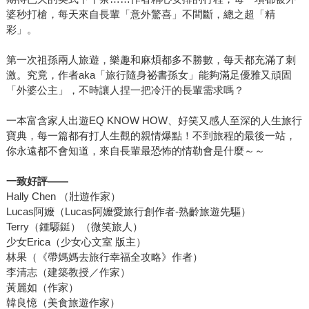
婆秒打槍，每天來自長輩「意外驚喜」不間斷，總之超「精
彩」。
第一次祖孫兩人旅遊，樂趣和麻煩都多不勝數，每天都充滿了刺
激。究竟，作者aka「旅行隨身祕書孫女」能夠滿足優雅又頑固
「外婆公主」，不時讓人捏一把冷汗的長輩需求嗎？
一本富含家人出遊EQ KNOW HOW、好笑又感人至深的人生旅行
寶典，每一篇都有打人生觀的親情爆點！不到旅程的最後一站，
你永遠都不會知道，來自長輩最恐怖的情勒會是什麼～～
一致好評——
Hally Chen （壯遊作家）
Lucas阿嬤（Lucas阿嬤愛旅行創作者-熟齡旅遊先驅）
Terry（鍾騵鋌）（微笑旅人）
少女Erica（少女心文室 版主）
林果（《帶媽媽去旅行幸福全攻略》作者）
李清志（建築教授／作家）
黃麗如（作家）
韓良憶（美食旅遊作家）