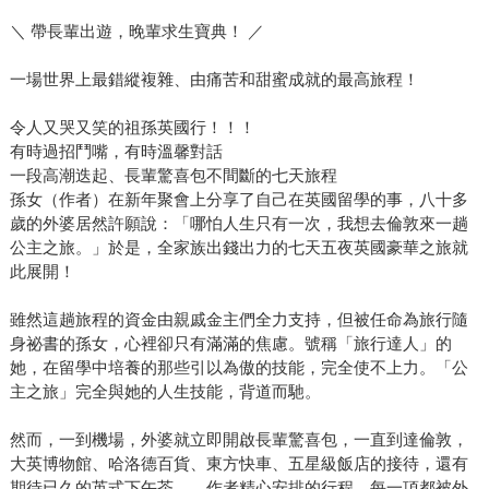
＼ 帶長輩出遊，晚輩求生寶典！ ／
一場世界上最錯縱複雜、由痛苦和甜蜜成就的最高旅程！
令人又哭又笑的祖孫英國行！！！
有時過招鬥嘴，有時溫馨對話
一段高潮迭起、長輩驚喜包不間斷的七天旅程
孫女（作者）在新年聚會上分享了自己在英國留學的事，八十多
歲的外婆居然許願說：「哪怕人生只有一次，我想去倫敦來一趟
公主之旅。」於是，全家族出錢出力的七天五夜英國豪華之旅就
此展開！
雖然這趟旅程的資金由親戚金主們全力支持，但被任命為旅行隨
身祕書的孫女，心裡卻只有滿滿的焦慮。號稱「旅行達人」的
她，在留學中培養的那些引以為傲的技能，完全使不上力。「公
主之旅」完全與她的人生技能，背道而馳。
然而，一到機場，外婆就立即開啟長輩驚喜包，一直到達倫敦，
大英博物館、哈洛德百貨、東方快車、五星級飯店的接待，還有
期待已久的英式下午茶……作者精心安排的行程，每一項都被外