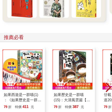
就會累，這趟倫敦行我從頭到尾都必須找到隨時可以休息、最好
還能躺一下的地方。」還沒出發，我就開始感到膽顫心驚。
然而，英國人（其實不只是英國人，歐洲人大部份都是如此）的
生活習慣，就是會走很多路。
我在英國留學時，住在英格蘭東南方的布萊頓。當時，朋友約我
「出門散步一下」，結果來回走了足足四小時，也是常有的事。
推薦必看
我平常不愛出門，但只要來到這個國家，不知為何就是會常常走
路，靠著雙腿哪裡都能去。
但這次真的不可以。絕對不行。
而且，英國人只要覺得累，就會隨便在階梯上坐下來小憩。這一
點我外婆，也就是公主殿下，是絕對不會接受的。
最少最少，也必須讓她坐公園的長椅上。
想到這裡我才發現，跟朋友來英國旅行時，我總是想著：「一分
鐘都不要浪費，我要去各種地方，欣賞各式各樣的好東西，多吃
美食，好好享受！」但這次可不是這樣。
我的主要任務是「設法維持外婆的健康」。
以前也有人說過一句話：「在回到家的前一刻都算是遠足」。
如果西遊是一群喵(1)
如果歷史是一群喵
廿載
我腦袋裡事前規劃好的充實觀光行程，像砂雕城堡一下子就崩塌
：《如果歷史是一群
(15)：大清風雲篇【萌
道2
下來，被風吹得連一點影子都不剩。
喵》作者最新力作，附
貓漫畫學歷史】
411
387
79
折
特價
元
79
折
特價
元
79
折
我都還沒搭上飛機呢，這座城堡也塌得太快了吧！
【首卷特典】拉頁