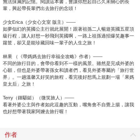
無法抺滅的記憶。閱讀這本書，會讓你想起自己久未關心的長
輩，興起帶長輩們出去旅行的念頭！
少女Erica（少女心文室 版主）——
如夢似幻的英國公主行就此展開！跟著祖孫二人暢遊英國五星頂
級行程，讓人好想一秒飛到英國啊，一路上祖孫過招爆笑趣事一
籮筐，卻又是能珍藏回味一輩子的人生之旅！
林果 （《帶媽媽去旅行幸福全攻略》作者）——
不同的旅行目的，會帶你看到不一樣的風景。雖然是完成外婆的
心願，但也是外婆帶著孫女和讀者們，看見外婆專屬的「旅行世
界」。一趟溫馨又好笑的旅程，看完後好想馬上規劃一場「果媽
皇太后」之旅！
Terry（鍾騵鋌）（微笑旅人）——
看著外婆公主與作者如此逗趣的互動，嘴角會不自覺上揚，讓我
也好想帶著我家阿嬤去旅行喔！
作者