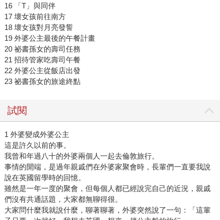
16 「T」與同伴
17 壞女孩前往南方
18 壞女孩對月亮發誓
19 外婆公主最後的午餐計畫
20 祕書孫女的壽司任務
21 招待管家吃壽司午餐
22 外婆公主從飯店出發
23 祕書孫女的旅途終點
試閱
1 外婆變成外婆公主
這是許久以前的事。
我曾和年過八十的外婆兩個人一起去倫敦旅行。
事情的開端，是過年親戚們在外婆家聚會時，長輩們一直要我說
說在英國留學時的回憶。
雖然是一年一度的聚會，但每個人都已經說完自己的近況，親戚
們沒有共通話題，大家都無聊得很。
大家問什麼我就說什麼，聊著聊著，外婆突然說了一句：「這輩