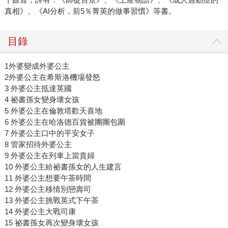
真相》、《AI分析，前5％菁英的做事習慣》等書。
目錄
1外婆變成外婆公主
2外婆公主在希斯洛機場發怒
3 外婆公主抵達英國
4 祕書孫女變身壞女孩
5 外婆公主在倫敦塔歡天喜地
6 外婆公主在哈洛德百貨被團團包圍
7 外婆公主口中的平安女子
8 管家招待外婆公主
9 外婆公主在列車上當貴婦
10 外婆公主給祕書孫女的人生建言
11 外婆公主想要午茶時間
12 外婆公主移情別戀壽司
13 外婆公主挑戰英式下午茶
14 外婆公主大戰司康
15 祕書孫女再次變身壞女孩