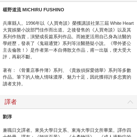
椹野道流 MICHIRU FUSHINO
兵庫縣人。1996年以《人買奇談》榮獲講談社第三屆 White Heart
大賞娛樂小說部門佳作而出道。之後發售的《人買奇談》以及其
系列作熱賣，演變成長篇系列作品。而她更活用自己身為法醫的
學經歷，發表了《鬼籍通覽》系列等法醫懸疑小說。《帶外婆公
主去倫敦！》是作者第一本自傳散文作品，甫一出版，便大受大
評，再刷不斷。
著有：《骨董店事件簿》系列、《貴族偵探愛德華》系列等多數
作品。筆下的人物人情味濃厚、魅力十足，因此獲得許多忠實的
讀者支持。
譯者
劉淳
兼職日文譯者。東吳大學日文系、東海大學日文所畢業。譯作四
十餘冊，譯有：《師徒百景》、《土產物語》、《成人過動症的