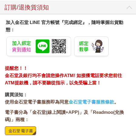
當時的頭等艙並不是現在這種可以完全躺下來的華麗包廂。
訂購/退換貨須知
彼時只是一個大又舒服、而且平坦的座椅。即使如此，它還是非
常奢侈。
更驚人的是機上餐點。
加入金石堂 LINE 官方帳號『完成綁定』，隨時掌握出貨動
我很喜歡經濟艙的餐點，它們往往會用長方形托盤上排著許多方
態：
形的盤子、口感乾硬的麵包、器皿的邊緣塗著半乾的醬汁。另一
個盤子裝著米飯，還有用醬汁煮得軟綿綿的主菜，加上捲得很漂
亮但又乾又硬的茶蕎麥麵、小巧可愛但有點太甜的四方形蛋糕、
密封的少量飲用水⋯⋯但說到頭等艙的機上餐，就只有一句話可
以形容：那就是一流餐廳的宴席。
提醒您！！
首先，餐桌就大得驚人。
金石堂及銀行均不會請您操作ATM! 如接獲電話要求您前往
而且，用餐前空服員還會先鋪上純白的桌巾，放上一朵鮮紅的玫
ATM提款機，請不要聽從指示，以免受騙上當！
瑰花⋯⋯（這是當時的狀況，我無從得知現在的頭等艙是什麼樣
購買須知：
子）。
使用金石堂電子書服務即為同意
金石堂電子書服務條款
。
咦，這是貴族舉辦的派對嗎？
餐具是塗了金漆的瓷器，酒杯是薄透的玻璃高腳杯，刀叉也頗有
電子書分為「金石堂(線上閱讀+APP)」及「Readmoo(兌換
重量，質感極佳。
碼)」兩種：
料理也是一道一道分開送上來，就像餐廳的高級套餐。空服員
說：「我們準備了日式和西式兩種，也建議您兩種都品嚐。」實
在太豪氣了！