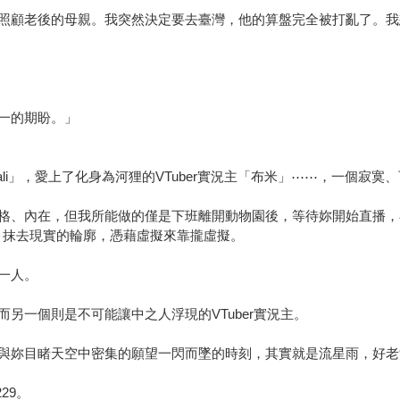
照顧老後的母親。我突然決定要去臺灣，他的算盤完全被打亂了。我
一的期盼。」
i」，愛上了化身為河狸的VTuber實況主「布米」⋯⋯，一個寂寞
格、內在，但我所能做的僅是下班離開動物園後，等待妳開始直播，
身分，抹去現實的輪廓，憑藉虛擬來靠攏虛擬。
一人。
另一個則是不可能讓中之人浮現的VTuber實況主。
與妳目睹天空中密集的願望一閃而墜的時刻，其實就是流星雨，好老
29。