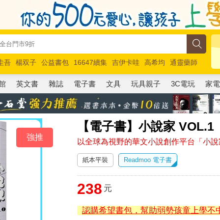
圭吾
楊双子
公益書包
16647續集
吉伊卡哇
高希均
通靈藥師
路邊攤新作
馬斯克
玩具總動員5
超慢跑
館
英文書
雜誌
電子書
文具
玩具親子
3C電玩
家
【電子書】小說家 VOL.1
強推
以全球為視野的華文小說創作平台「小說
紙本平裝
Readmoo 電子書
238
元
認購希望書包，幫助弱勢孩童上學不