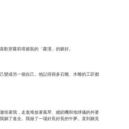
喜歡穿蘿莉塔裙裝的「蘿漢」的癖好。
己變成另一個自己。他記得很多石雕、木雕的工匠都
澈領著我，走進堆放著風琴、縫紉機和地球儀的外婆
我躺了進去。我做了一場好長好長的午夢。直到聽見