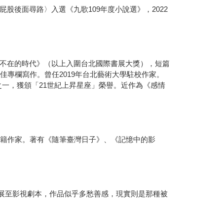
後面尋路〉入選《九歌109年度小說選》，2022
不在的時代》（以上入圍台北國際書展大獎），短篇
最佳專欄寫作。曾任2019年台北藝術大學駐校作家。
之一，獲頒「21世紀上昇星座」榮譽。近作為《感情
外籍作家。著有《隨筆臺灣日子》、《記憶中的影
拓展至影視劇本，作品似乎多愁善感，現實則是那種被