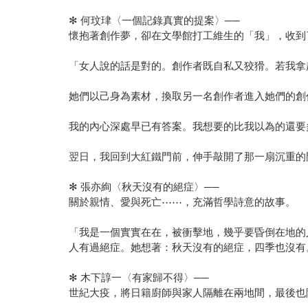
✻ 何玟珒〈一個記錄真實的提案〉──
懷抱著創作夢，卻在文學館打工維生的「我」，收到
「女人說的話是對的。創作者既自私又狡猾。若我拿
她們以己身為素材，換取另一名創作者進入她們的創
我的內心深處早已有答案。我想要的比我以為的還要
翌日，我回到大紅鐵門前，伸手敲開了那一扇沉重的
✻ 張亦絢〈秋天沒有的絕症〉──
關於親情、愛與死亡⋯⋯，充滿哲學詩意的故事。
「我是一個實實在在，被衝擊地，幾乎要昏倒在地的
人有過絕症。她想著：秋天沒有的絕症，四季也沒有
✻ 木下諄一〈有家歸不得〉──
世紀大疫，將日籍廚師與家人隔離在兩地間，最後也