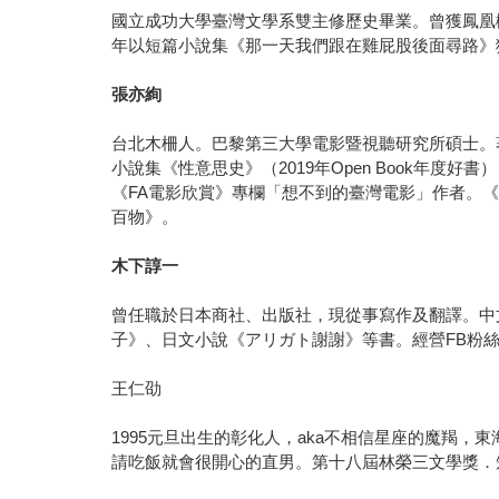
國立成功大學臺灣文學系雙主修歷史畢業。曾獲鳳凰樹
年以短篇小說集《那一天我們跟在雞屁股後面尋路》
張亦絢
台北木柵人。巴黎第三大學電影暨視聽研究所碩士。
小說集《性意思史》（2019年Open Book年
《FA電影欣賞》專欄「想不到的臺灣電影」作者。《
百物》。
木下諄一
曾任職於日本商社、出版社，現從事寫作及翻譯。中
子》、日文小說《アリガト謝謝》等書。經營FB粉絲頁和
王仁劭
1995元旦出生的彰化人，aka不相信星座的魔羯
請吃飯就會很開心的直男。第十八屆林榮三文學獎．