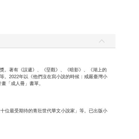
獎。著有《誤遞》、《堊觀》、《暗影》、《湖上的
。2022年以《他們沒在寫小說的時候：戒嚴臺灣小
T）計畫「成人冊」書單。
二十位最受期待的青壯世代華文小說家」等。已出版小