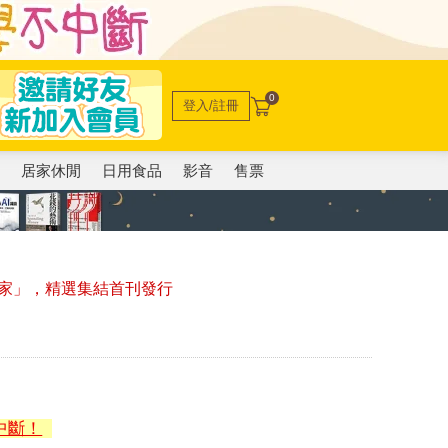
0
登入/註冊
電
居家休閒
日用食品
影音
售票
家」，精選集結首刊發行
中斷！