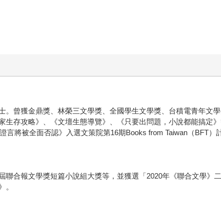
士。曾獲金鼎獎、林榮三文學獎、全國學生文學獎、台積電青年文學
家生存攻略》、《文壇生態導覽》、《只要出問題，小說都能搞定》等
將被全面否認》入選文策院第16期Books from Taiwan（BF
屆聯合報文學獎短篇小說組大獎等，並獲選「2020年《聯合文學》
》。