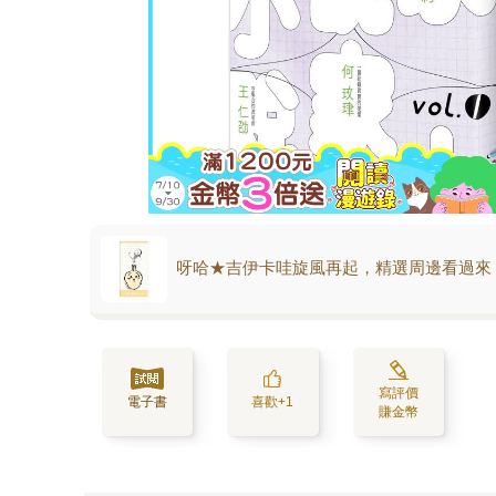
呀哈★吉伊卡哇旋風再起，精選周邊看過來
寫評價
電子書
喜歡+1
賺金幣