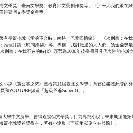
文學獎、臺南文學獎、教育部文藝創作獎等。〈那一天我們跟在雞屁股
獲得臺灣文學獎金典獎。
著有長篇小說《愛的不久時：南特／巴黎回憶錄》、《永別書：在我
度好書）；推理評論《晚間娛樂》等。專欄「我討厭過的大人們」獲金鼎獎
永別書：在我不在的時代》經選為2000年後臺灣最具代表性的小說
文小說《蒲公英之絮》獲得第11屆臺北文學獎，為首位榮獲此獎的
YOUTUBE頻道「超級爺爺Super G」。
，東海大學中文所畢。曾得過幾個文學獎，目前專寫小說，未來期望能
短篇小說獎首獎得主，著有小說集《而獨角獸倒立在歧路》。