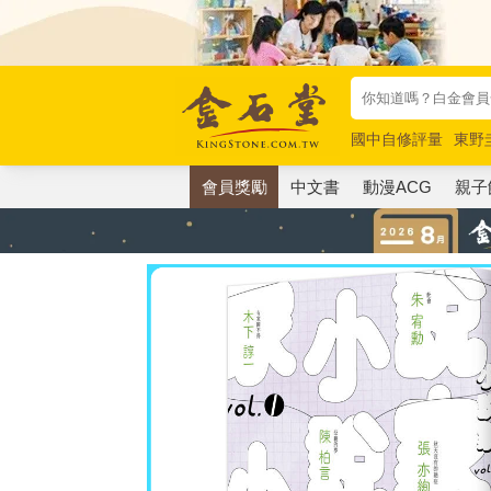
國中自修評量
東野
唯紅花綻放
奧德賽
會員獎勵
中文書
動漫ACG
親子