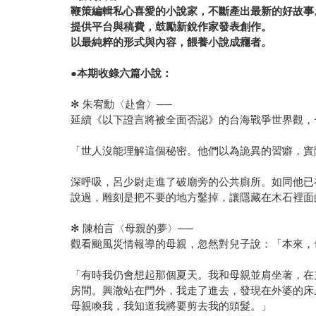
鞭策編輯私心喜愛的小說家，不斷產出最新的好故事
提供平台與稿費，鼓勵新銳作家發表創作。
以最純粹的形式與內容，餵養小說成癮者。
●
本期收錄六篇小說：
✻ 朱宥勳〈赴會〉──
延續《以下證言將被全面否認》的台海戰爭世界觀，
「世人沒能理解這個秘密。他們以為詭異的習癖，實
深呼吸，呂少尉走進了破廟旁的公共廁所。如同他已
說過，雕刻是把不要的地方鑿掉，讓隱藏在木石裡面
✻ 陳柏言〈母親的夢〉──
觀看颱風災情報導的母親，忽然對兒子說：「本來，
「有時我仍會想起那個夏天。我和母親並肩坐著，在
房間。興澈站在門外，我走了進去，發現在外婆的床
母親喚我，我知道我將要剪去我的頭髮。」