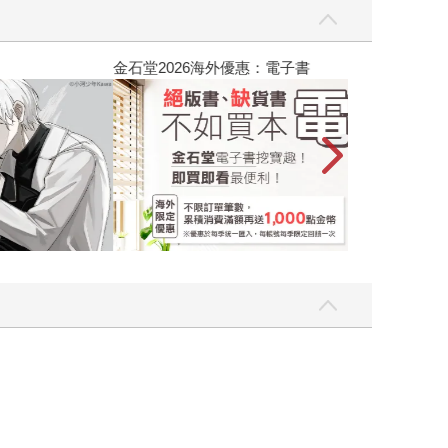
吃一點〉第二波
金石堂2026海