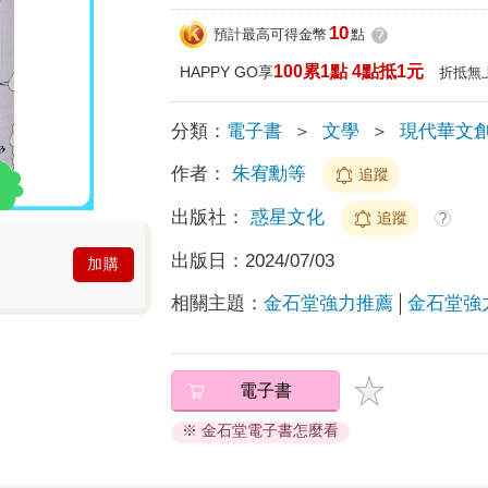
10
預計最高可得金幣
點
?
100累1點 4點抵1元
HAPPY GO享
折抵無
分類：
電子書
＞
文學
＞
現代華文
作者：
朱宥勳等
追蹤
出版社：
惑星文化
追蹤
?
出版日：
2024/07/03
加購
相關主題：
金石堂強力推薦
金石堂強
電子書
※ 金石堂電子書怎麼看