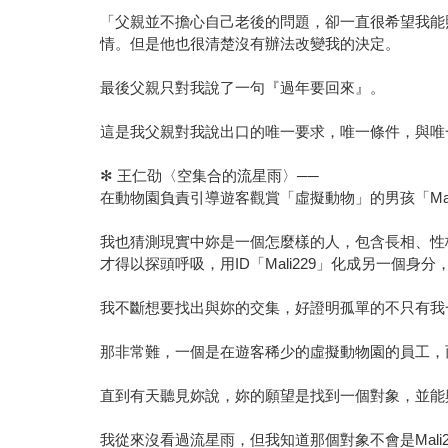
「父親並不擔心自己老後的問題，卻一直很希望我能
情。但是他也很清楚沒有辦法改變我的決定。
最後父親只對我說了一句『過年要回來』。
這是我父親對我說出口的唯一要求，唯一條件，與唯
✻ 王仁劭〈空集合的流星雨〉──
在動物園負責引導遊客觀賞「虛擬動物」的男孩「Mal
我也猜測現實中妳是一個怎麼樣的人，包含長相、性
才得以探頭呼吸，用ID「Mali229」化成另一個
我不斷想要找出與妳的交集，好證明孤單的不只有我
那非常難，一個是在遊客稀少的虛擬動物園的員工，而
直到有天聽見妳說，妳的願望是找到一個對象，並能
我從來沒看過流星雨，但我知道那個對象不會是Mali2