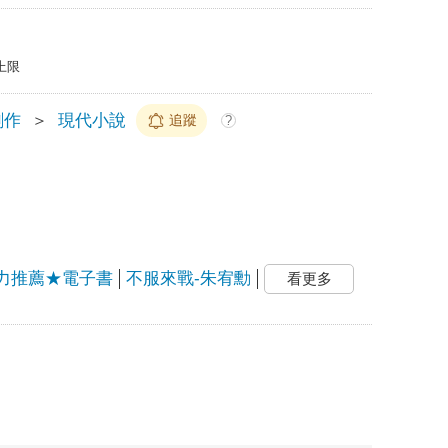
上限
創作
＞
現代小說
追蹤
?
力推薦★電子書
不服來戰-朱宥勳
看更多