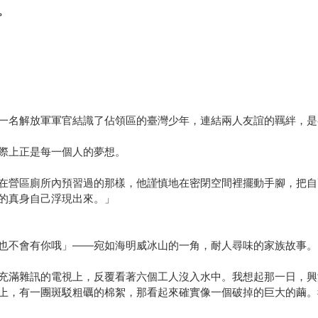
。
一名解放軍軍官結識了佔領區的臺灣少年，連結兩人友誼的羈絆，是
際上正是每一個人的夢想。
在營區廁所內預習過的那樣，他謹慎地在密閉空間裡擺動手腳，把自
的真身自己浮現出來。」
也不會有你哦」——宛如海明威冰山的一角，耐人尋味的家族故事。
充滿雜訊的電視上，反覆看著六個工人沒入水中。我想起那一日，興
上，有一團斑駁粗礪的棉絮，那看起來確實像一個破掉的巨大的繭。