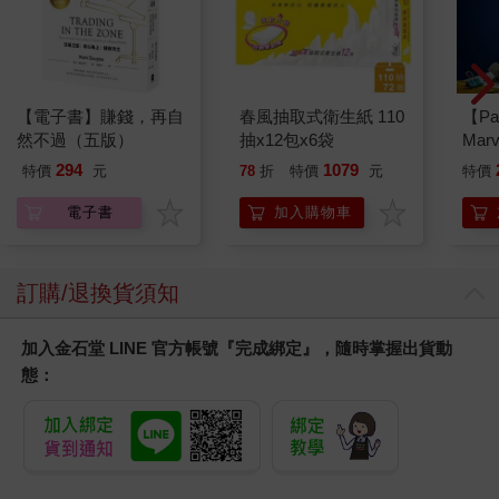
【電子書】賺錢，再自
春風抽取式衛生紙 110
【Pa
然不過（五版）
抽x12包x6袋
Mar
燈
294
1079
特價
元
78
折
特價
元
特價
電子書
加入購物車
訂購/退換貨須知
加入金石堂 LINE 官方帳號『完成綁定』，隨時掌握出貨動
態：