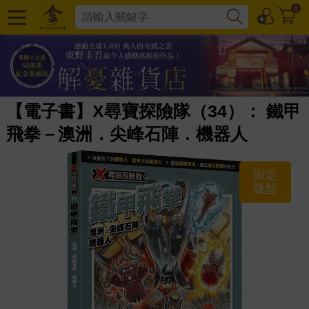
0
【電子書】X尋寶探險隊（34）： 鐵甲
飛拳－澳洲．尖峰石陣．機器人
固定
版型