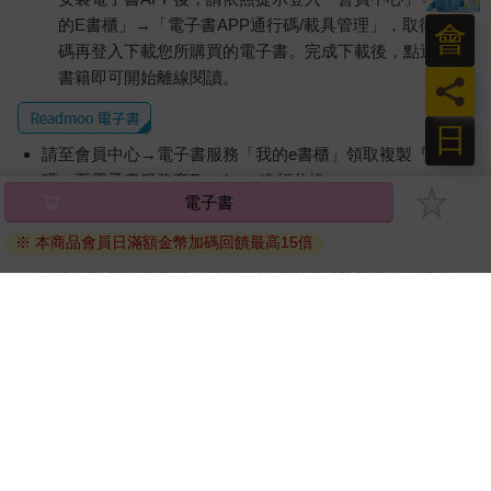
的E書櫃」→「電子書APP通行碼/載具管理」，取得通行
會
碼再登入下載您所購買的電子書。完成下載後，點選任一
書籍即可開始離線閱讀。
員
日
請至會員中心→電子書服務「我的e書櫃」領取複製『兌換
碼』至電子書服務商Readmoo進行兌換。
電子書
退換貨須知：
※ 本商品會員日滿額金幣加碼回饋最高15倍
因版權保護，您在金石堂所購買的電子書僅能以金石堂專屬
的閱讀軟體開啟閱讀，無法以其他閱讀器或直接下載檔案。
依據「消費者保護法」第19條及行政院消費者保護處公告之
「通訊交易解除權合理例外情事適用準則」，非以有形媒介
提供之數位內容或一經提供即為完成之線上服務，經消費者
事先同意始提供。（如：電子書、電子雜誌、下載版軟體、
虛擬商品…等），
不受「網購服務需提供七日鑑賞期」的限
制
。為維護您的權益，建議您先使用「試閱」功能後再付款
購買。