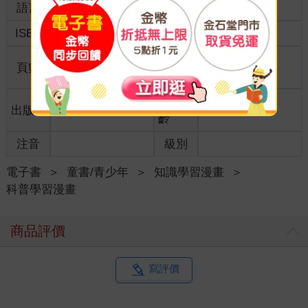
語言
中文繁體
裝訂
ISBN
9789865588410
分級
普通級
商品規
頁數
160
16.5*23
格
適讀年
出版地
台灣
11~15歲適讀
齡
注音
級別
電子書
＞
童書/青少年
＞
知識學習漫畫
＞
科普學習漫畫
商品評價
寫評價