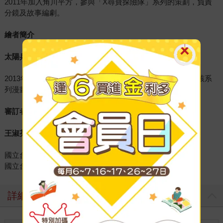
2011年加入角川平方，參與「X尋寶探險隊」系列的策劃，負責
分鏡及故事編劇。
繪者簡介
太陽兵團
2013年因「X尋寶探險隊」系列而組成的漫畫工作室，負責該系
列漫畫的草稿、下墨、人物造型、背景、插圖等工作。
審訂者簡介
王淑芬
國立台灣師範大學歷史系博士
國立台北教育大學社會與區域發展學系 系主任
詳細資料