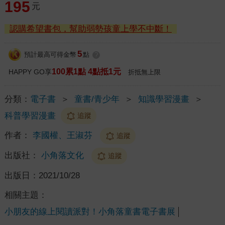
195
元
認購希望書包，幫助弱勢孩童上學不中斷！
5
預計最高可得金幣
點
?
100累1點 4點抵1元
HAPPY GO享
折抵無上限
分類：
電子書
＞
童書/青少年
＞
知識學習漫畫
＞
科普學習漫畫
追蹤
作者：
李國權、王淑芬
追蹤
出版社：
小角落文化
追蹤
出版日：
2021/10/28
相關主題：
小朋友的線上閱讀派對！小角落童書電子書展