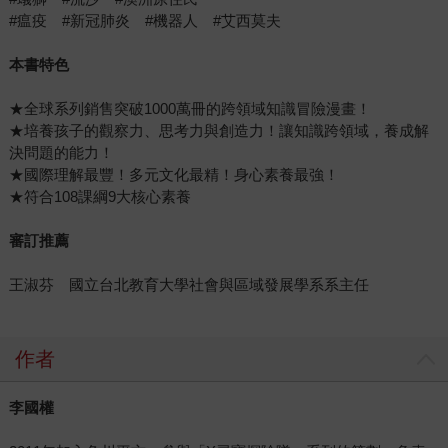
#瘟疫 #新冠肺炎 #機器人 #艾西莫夫
本書特色
★全球系列銷售突破1000萬冊的跨領域知識冒險漫畫！
★培養孩子的觀察力、思考力與創造力！讓知識跨領域，養成解
決問題的能力！
★國際理解最豐！多元文化最精！身心素養最強！
★符合108課綱9大核心素養
審訂推薦
王淑芬 國立台北教育大學社會與區域發展學系系主任
作者
李國權