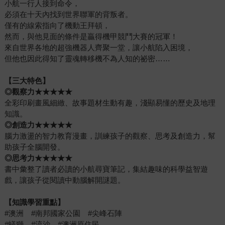
小航一行人接到命令，
必須在十天內找到世界聯軍的背叛者。
僅有的線索指向了機動王拜頓，
然而，與他見面的條件是贏得機甲競鬥大賽的冠軍！
來自世界各地的超強機器人齊聚一堂，讓小航陷入困境，
但他也因此得知了靈魂轉移機不為人知的祕密……
【三大特色】
◎
觀察力★★★★★
全彩印刷畫風細緻、故事題材生動有趣，淺顯易懂的歷史及地理
知識。
◎
創造力★★★★★
腦力激盪的智力教育漫畫，訓練孩子的觀察、思考及創造力，幫
助孩子全腦開發。
◎
思考力★★★★★
書中彙整了讀者必讀的小航尋寶筆記，集結趣味的科學益智遊
戲，讓孩子從閱讀中動腦解開謎題。
【知識學習重點】
#澳洲 #南邦國家公園 #尖峰石陣
#蟻獅 #流沙 #澳洲原住民