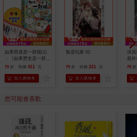
如果西遊是一群喵(1)
叛逆玩家 02
演員
：《如果歷史是一群
底外
喵》作者最新力作，附
411
221
79
折
特價
元
79
折
特價
元
79
折
【首卷特典】拉頁
加入購物車
加入購物車
您可能會喜歡