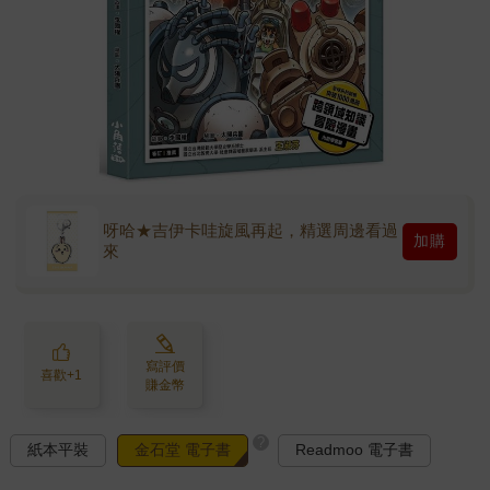
呀哈★吉伊卡哇旋風再起，精選周邊看過
加購
來
寫評價
喜歡+1
賺金幣
?
紙本平裝
金石堂 電子書
Readmoo 電子書