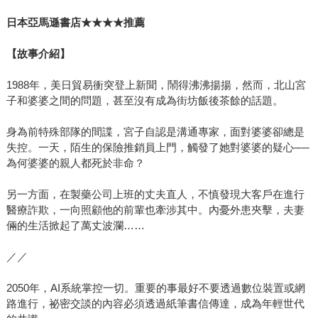
日本亞馬遜書店★★★★推薦
【故事介紹】
1988年，美日貿易衝突登上新聞，鬧得沸沸揚揚，然而，北山宮
子和婆婆之間的問題，甚至沒有成為街坊飯後茶餘的話題。
身為前特殊部隊的間諜，宮子自認是溝通專家，面對婆婆卻總是
失控。一天，陌生的保險推銷員上門，觸發了她對婆婆的疑心──
為何婆婆的親人都死於非命？
另一方面，在製藥公司上班的丈夫直人，不慎發現大客戶在進行
醫療詐欺，一向照顧他的前輩也牽涉其中。內憂外患夾擊，夫妻
倆的生活掀起了萬丈波瀾……
／／
2050年，AI系統掌控一切。重要的事最好不要透過數位裝置或網
路進行，祕密交談的內容必須透過紙筆書信傳達，成為年輕世代