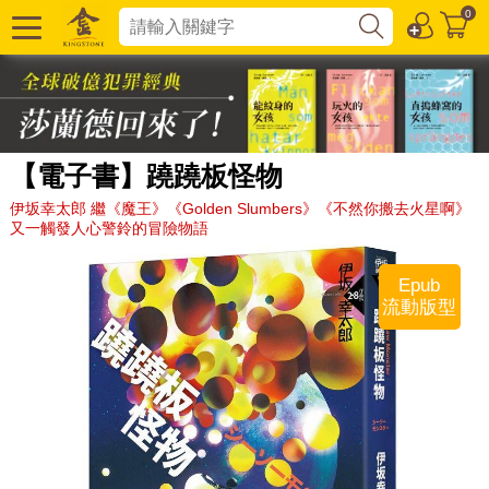
0
【電子書】蹺蹺板怪物
伊坂幸太郎 繼《魔王》《Golden Slumbers》《不然你搬去火星啊》
又一觸發人心警鈴的冒險物語
Epub
流動版型