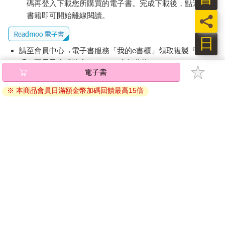
碼再登入下載您所購買的電子書。完成下載後，點選任一
書籍即可開始離線閱讀。
員
日
請至會員中心→電子書服務「我的e書櫃」領取複製『兌換
碼』至電子書服務商Readmoo進行兌換。
電子書
退換貨須知：
※ 本商品會員日滿額金幣加碼回饋最高15倍
因版權保護，您在金石堂所購買的電子書僅能以金石堂專屬
的閱讀軟體開啟閱讀，無法以其他閱讀器或直接下載檔案。
依據「消費者保護法」第19條及行政院消費者保護處公告之
「通訊交易解除權合理例外情事適用準則」，非以有形媒介
提供之數位內容或一經提供即為完成之線上服務，經消費者
事先同意始提供。（如：電子書、電子雜誌、下載版軟體、
虛擬商品…等），
不受「網購服務需提供七日鑑賞期」的限
制
。為維護您的權益，建議您先使用「試閱」功能後再付款
購買。