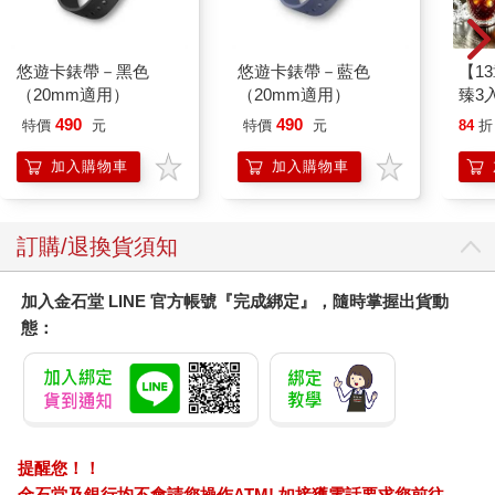
悠遊卡錶帶－黑色
悠遊卡錶帶－藍色
【1
（20mm適用）
（20mm適用）
臻3入
490
490
特價
元
特價
元
84
折
加入購物車
加入購物車
訂購/退換貨須知
加入金石堂 LINE 官方帳號『完成綁定』，隨時掌握出貨動
態：
提醒您！！
金石堂及銀行均不會請您操作ATM! 如接獲電話要求您前往