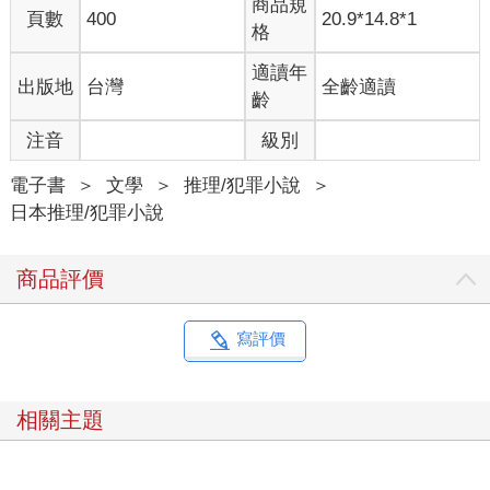
商品規
頁數
400
20.9*14.8*1
格
適讀年
出版地
台灣
全齡適讀
齡
注音
級別
電子書
＞
文學
＞
推理/犯罪小說
＞
日本推理/犯罪小說
商品評價
寫評價
相關主題