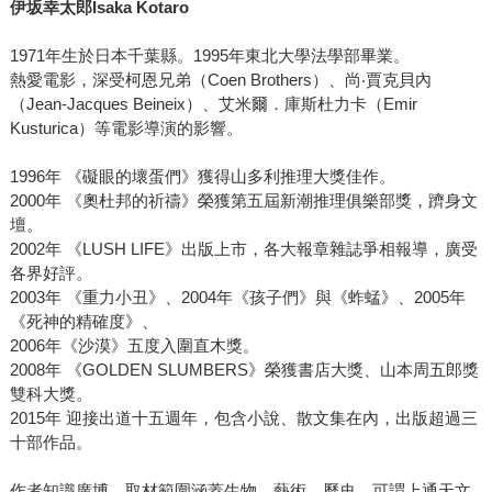
伊坂幸太郎Isaka Kotaro
1971年生於日本千葉縣。1995年東北大學法學部畢業。
熱愛電影，深受柯恩兄弟（Coen Brothers）、尚‧賈克貝內
（Jean-Jacques Beineix）、艾米爾．庫斯杜力卡（Emir
Kusturica）等電影導演的影響。
1996年 《礙眼的壞蛋們》獲得山多利推理大獎佳作。
2000年 《奧杜邦的祈禱》榮獲第五屆新潮推理俱樂部獎，躋身文
壇。
2002年 《LUSH LIFE》出版上市，各大報章雜誌爭相報導，廣受
各界好評。
2003年 《重力小丑》、2004年《孩子們》與《蚱蜢》、2005年
《死神的精確度》、
2006年《沙漠》五度入圍直木獎。
2008年 《GOLDEN SLUMBERS》榮獲書店大獎、山本周五郎獎
雙科大獎。
2015年 迎接出道十五週年，包含小說、散文集在內，出版超過三
十部作品。
作者知識廣博，取材範圍涵蓋生物、藝術、歷史，可謂上通天文