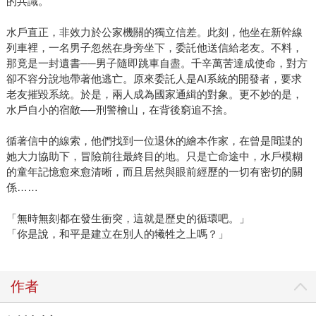
的共識。
水戶直正，非效力於公家機關的獨立信差。此刻，他坐在新幹線
列車裡，一名男子忽然在身旁坐下，委託他送信給老友。不料，
那竟是一封遺書──男子隨即跳車自盡。千辛萬苦達成使命，對方
卻不容分說地帶著他逃亡。原來委託人是AI系統的開發者，要求
老友摧毀系統。於是，兩人成為國家通緝的對象。更不妙的是，
水戶自小的宿敵──刑警檜山，在背後窮追不捨。
循著信中的線索，他們找到一位退休的繪本作家，在曾是間諜的
她大力協助下，冒險前往最終目的地。只是亡命途中，水戶模糊
的童年記憶愈來愈清晰，而且居然與眼前經歷的一切有密切的關
係……
「無時無刻都在發生衝突，這就是歷史的循環吧。」
「你是說，和平是建立在別人的犧牲之上嗎？」
作者