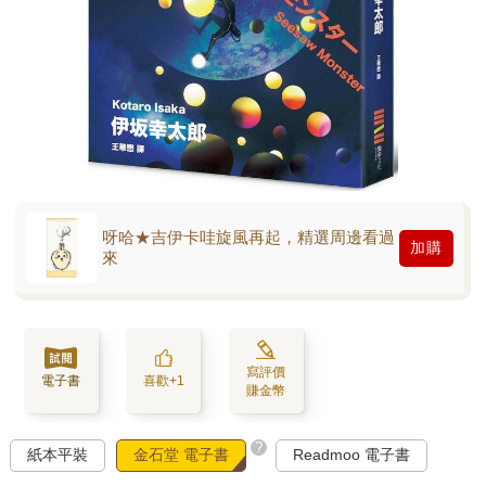
呀哈★吉伊卡哇旋風再起，精選周邊看過
加購
來
寫評價
電子書
喜歡+1
賺金幣
?
紙本平裝
金石堂 電子書
Readmoo 電子書