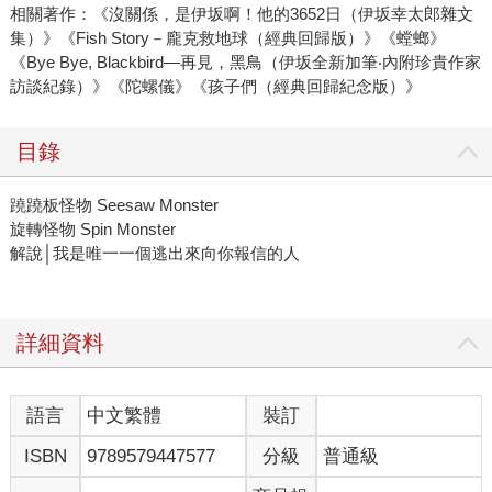
相關著作：《沒關係，是伊坂啊！他的3652日（伊坂幸太郎雜文
集）》《Fish Story－龐克救地球（經典回歸版）》《螳螂》
《Bye Bye, Blackbird—再見，黑鳥（伊坂全新加筆‧內附珍貴作家
訪談紀錄）》《陀螺儀》《孩子們（經典回歸紀念版）》
目錄
蹺蹺板怪物 Seesaw Monster
旋轉怪物 Spin Monster
解說│我是唯一一個逃出來向你報信的人
詳細資料
語言
中文繁體
裝訂
ISBN
9789579447577
分級
普通級