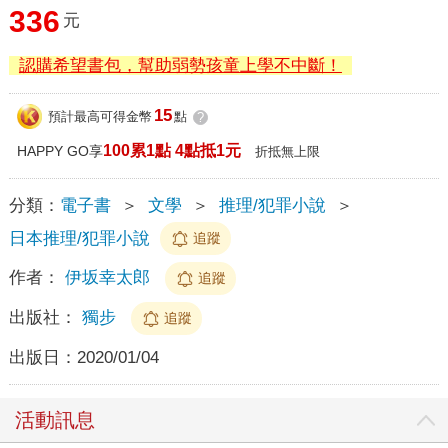
336
元
認購希望書包，幫助弱勢孩童上學不中斷！
15
預計最高可得金幣
點
?
100累1點 4點抵1元
HAPPY GO享
折抵無上限
分類：
電子書
＞
文學
＞
推理/犯罪小說
＞
日本推理/犯罪小說
追蹤
作者：
伊坂幸太郎
追蹤
出版社：
獨步
追蹤
出版日：
2020/01/04
活動訊息