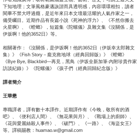
下知地理；文筆風格豪邁詼諧而具透明感，內容環環相扣，讀者
閱畢不禁大呼過癮，是近年來日本文壇最活耀的人氣作家之一，
備受矚目。近期作品有長篇小說《死神的浮力》、《不然你搬去
火星啊》、《螳螂》，短篇集《陀螺儀》及雜文集《沒關係，是
伊坂啊！他的3652日》等。
相關著作：《沒關係，是伊坂啊！他的3652日（伊坂幸太郎雜文
集）》《Fish Story－龐克救地球（經典回歸版）》《螳螂》
《Bye Bye, Blackbird—再見，黑鳥（伊坂全新加筆‧內附珍貴作家
訪談紀錄）》《陀螺儀》《孩子們（經典回歸紀念版）》
譯者簡介
王華懋
專職譯者，譯有數十本譯作。近期譯作有《今晚，敬所有的酒
吧》、《便利店人間》、《無花果與月》、《戰場上的廚師》、
《花與愛麗絲殺人事件》、《破門》、《一路》、《海盜女王》
等。譯稿賜教：huamao.w@gmail.com