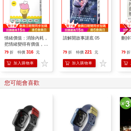
情緒價值：消除內耗，
請解開故事謎底 05
刪掉
把情緒變得有價值，跟
誰都能自在相處
316
221
79
折
特價
元
79
折
特價
元
79
折
加入購物車
加入購物車
您可能會喜歡